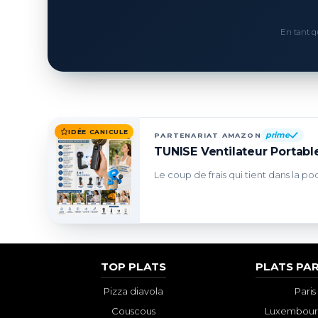
En tant q
IDÉE CANICULE
prime
PARTENARIAT AMAZON
TUNISE Ventilateur Portable
Le coup de frais qui tient dans la po
TOP PLATS
PLATS PAR
Pizza diavola
Paris
Couscous
Luxembourg