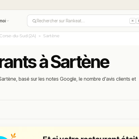
moi
Rechercher sur Rankeat…
⌘
Corse-du-Sud (2A)
Sartène
rants à Sartène
artène, basé sur les notes Google, le nombre d'avis clients et