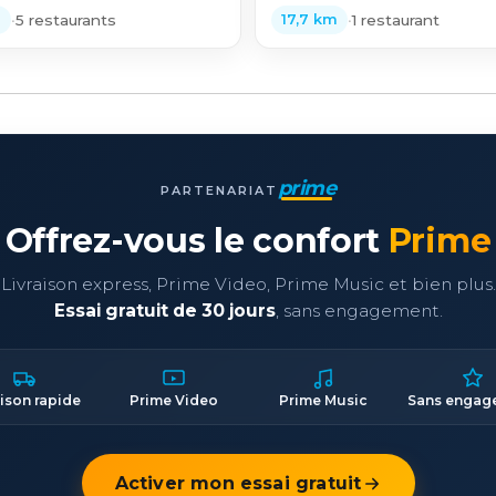
•
5 restaurants
•
1 restaurant
m
17,7 km
prime
PARTENARIAT
Offrez-vous le confort
Prime
Livraison express, Prime Video, Prime Music et bien plus.
Essai gratuit de 30 jours
, sans engagement.
aison rapide
Prime Video
Prime Music
Sans engag
Activer mon essai gratuit