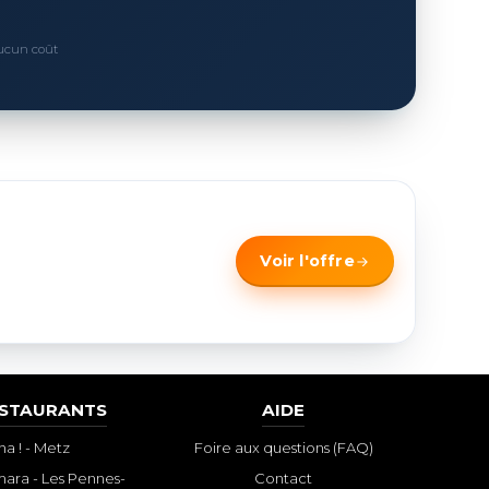
Aucun coût
Voir l'offre
ESTAURANTS
AIDE
a ! - Metz
Foire aux questions (FAQ)
ara - Les Pennes-
Contact