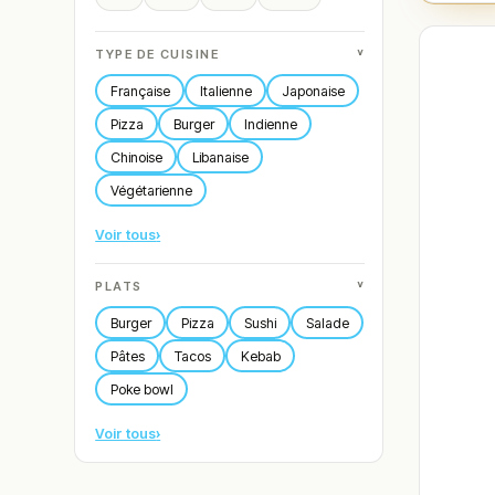
˅
TYPE DE CUISINE
Française
Italienne
Japonaise
Pizza
Burger
Indienne
Chinoise
Libanaise
Végétarienne
Voir tous
›
˅
PLATS
Burger
Pizza
Sushi
Salade
Pâtes
Tacos
Kebab
Poke bowl
Voir tous
›