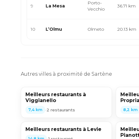
Porto-
9
La Mesa
36.71 km
Vecchio
10
L’Olmu
Olmeto
20.13 km
Autres villes à proximité de Sartène
Meilleurs restaurants à
Meilleu
Viggianello
Propri
•
2 restaurants
7,4 km
8,2 km
Meilleurs restaurants à Levie
Meilleu
Pianott
•
1 restaurant
14,8 km