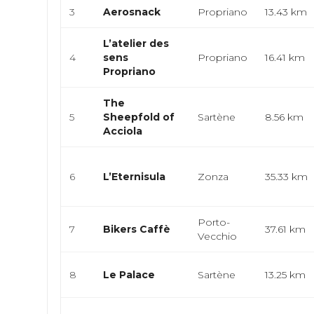
3
Aerosnack
Propriano
13.43 km
L’atelier des
4
sens
Propriano
16.41 km
Propriano
The
5
Sheepfold of
Sartène
8.56 km
Acciola
6
L’Eternisula
Zonza
35.33 km
Porto-
7
Bikers Caffè
37.61 km
Vecchio
8
Le Palace
Sartène
13.25 km