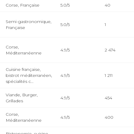
Corse, Française
5.0/5
40
Semi-gastronomique,
5.0/5
1
Française
Corse,
4.9/5
2 474
Méditerranéenne
Cuisine française,
bistrot méditerranéen,
4.9/5
1 211
spécialités c...
Viande, Burger,
4.9/5
454
Grillades
Corse,
4.9/5
400
Méditerranéenne
Bistronomie, cuisine