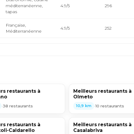
méditerranéenne,
4.9/5
296
tapas
Française,
4.9/5
252
Méditerranéenne
rs restaurants à
Meilleurs restaurants à
ano
Olmeto
•
38 restaurants
•
10 restaurants
10,9 km
rs restaurants à
Meilleurs restaurants à
oli-Caldarello
Casalabriva