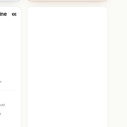
ine
€€
e
auté
t