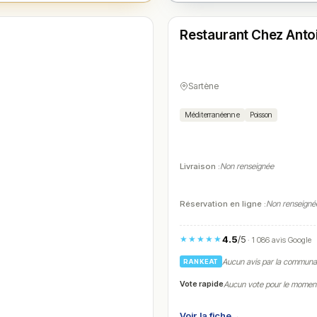
Fermé
(12:00 – 14:30, 19:30 – 22:30)
Restaurant Chez Anto
N° 4
Sartène
Méditerranéenne
Poisson
Livraison :
Non renseignée
Réservation en ligne :
Non renseigné
4.5
/5
★★★★★
· 1 086 avis Google
Aucun avis par la commun
RANKEAT
Vote rapide
Aucun vote pour le momen
Voir la fiche
→