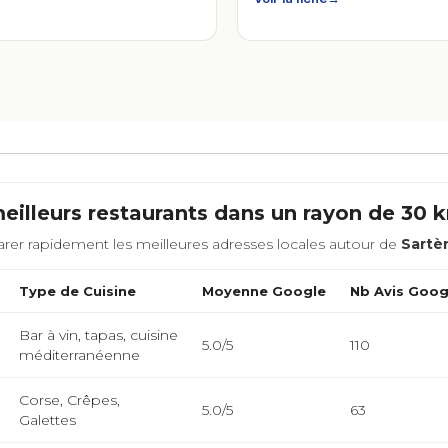
eilleurs restaurants dans un rayon de 30
rer rapidement les meilleures adresses locales autour de
Sartè
Type de Cuisine
Moyenne Google
Nb Avis Goog
Bar à vin, tapas, cuisine
5.0/5
110
méditerranéenne
Corse, Crêpes,
5.0/5
63
Galettes