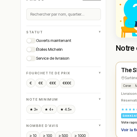
˅
STATUT
Ouverts maintenant
Notre 
Étoiles Michelin
Ferm
Service de livraison
The S
N° 
★
˅
FOURCHETTE DE PRIX
Sartèn
€
€€
€€€
€€€€
Corse
M
Livraison
˅
NOTE MINIMUM
Réservati
★★★★
★ 3+
★ 4+
★ 4.5+
RANKEA
Vote rapi
˅
NOMBRE D'AVIS
Voir la f
≥ 10
≥ 100
≥ 500
≥ 1000