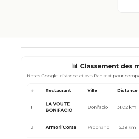
📊 Classement des m
Notes Google, distance et avis Rankeat pour compa
#
Restaurant
Ville
Distance
LA VOUTE
1
Bonifacio
31.02 km
BONIFACIO
2
Armori’Corsa
Propriano
15.38 km