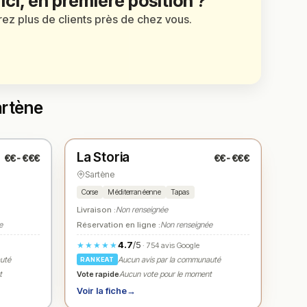
 ici, en première position ?
irez plus de clients près de chez vous.
artène
Fermé
(12:00 – 14:00, 19:00 – 22:00)
La Storia
€€-€€€
€€-€€€
N° 3
★
Sartène
Corse
Méditerranéenne
Tapas
Livraison :
Non renseignée
e
Réservation en ligne :
Non renseignée
4.7
/5
★★★★★
· 754 avis Google
auté
Aucun avis par la communauté
RANKEAT
Vote rapide
t
Aucun vote pour le moment
Voir la fiche
→