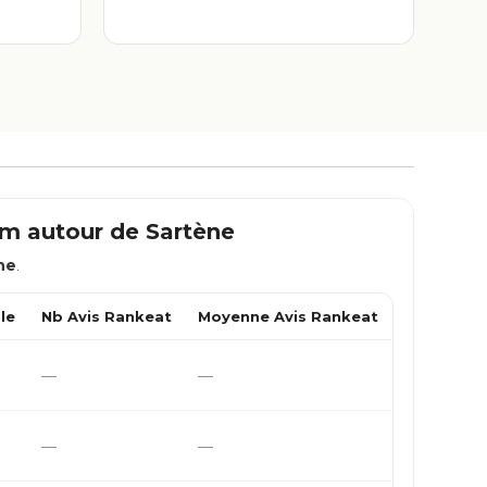
 km autour de
Sartène
ne
.
le
Nb Avis Rankeat
Moyenne Avis Rankeat
—
—
—
—