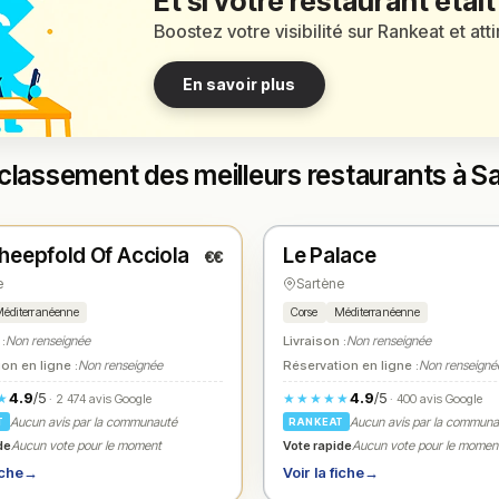
Et si votre restaurant était
Boostez votre visibilité sur Rankeat et att
En savoir plus
classement des meilleurs restaurants à S
é
Fermé
(11:45 – 14:00, 18:45 – 21:00)
(09:00 – 14:30)
heepfold Of Acciola
Le Palace
€€
1
N° 2
★
e
Sartène
éditerranéenne
Corse
Méditerranéenne
 :
Non renseignée
Livraison :
Non renseignée
on en ligne :
Non renseignée
Réservation en ligne :
Non renseigné
4.9
/5
4.9
/5
★
★★★★★
· 2 474 avis Google
· 400 avis Google
Aucun avis par la communauté
Aucun avis par la commun
T
RANKEAT
de
Vote rapide
Aucun vote pour le moment
Aucun vote pour le momen
iche
→
Voir la fiche
→