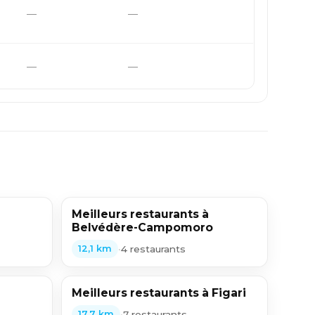
—
—
—
—
Meilleurs restaurants à
Belvédère-Campomoro
•
4 restaurants
12,1 km
Meilleurs restaurants à Figari
•
7 restaurants
17,7 km