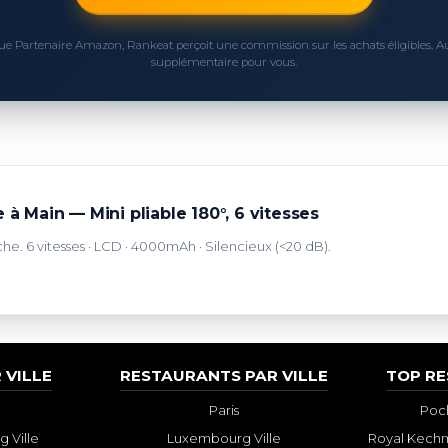
ue Partenaire Amazon, Rankeat perçoit une commission sur les achats éligibles. 
supplémentaire pour vous.
 à Main — Mini pliable 180°, 6 vitesses
che. 6 vitesses · LCD · 4000mAh · Silencieux (<20 dB).
 VILLE
RESTAURANTS PAR VILLE
TOP R
Paris
Poch
 Ville
Luxembourg Ville
Royal Kechm