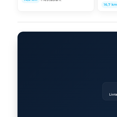
16,7 k
Livr