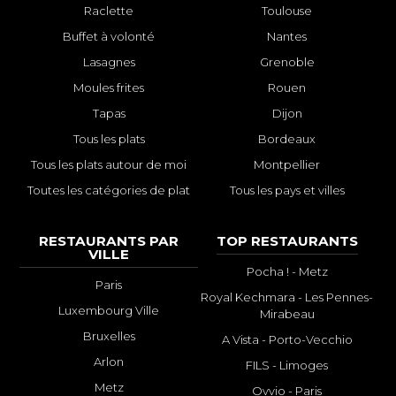
Raclette
Toulouse
Buffet à volonté
Nantes
Lasagnes
Grenoble
Moules frites
Rouen
Tapas
Dijon
Tous les plats
Bordeaux
Tous les plats autour de moi
Montpellier
Toutes les catégories de plat
Tous les pays et villes
RESTAURANTS PAR
TOP RESTAURANTS
VILLE
Pocha ! - Metz
Paris
Royal Kechmara - Les Pennes-
Luxembourg Ville
Mirabeau
Bruxelles
A Vista - Porto-Vecchio
Arlon
FILS - Limoges
Metz
Ovvio - Paris