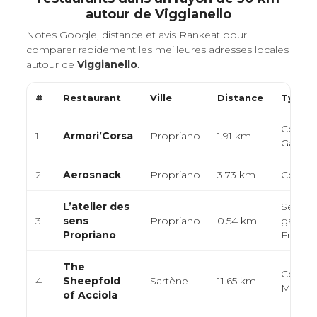
autour de
Viggianello
Notes Google, distance et avis Rankeat pour
comparer rapidement les meilleures adresses locales
autour de
Viggianello
.
#
Restaurant
Ville
Distance
Type d
Corse, 
1
Armori’Corsa
Propriano
1.91 km
Galette
2
Aerosnack
Propriano
3.73 km
Corse, 
L’atelier des
Semi-
3
sens
Propriano
0.54 km
gastro
Propriano
Françai
The
Corse,
4
Sheepfold
Sartène
11.65 km
Médite
of Acciola