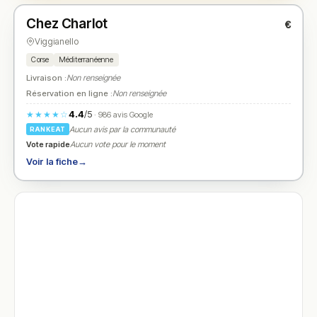
Chez Charlot
€
N° 2
★
Viggianello
Corse
Méditerranéenne
Livraison :
Non renseignée
Réservation en ligne :
Non renseignée
4.4
/5
★★★★☆
· 986 avis Google
Aucun avis par la communauté
RANKEAT
Vote rapide
Aucun vote pour le moment
Voir la fiche
→