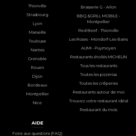
Thionville
Brasserie G - Arlon
Strasbourg
BBQ &GRILL MOBILE -
Montpellier
Lyon
Red Beef - Thionville
Marseille
Les Roses - Mondorf-Les-Bains
Toulouse
AUMI - Puymoyen
Nantes
Restaurants étoilés MICHELIN
Grenoble
Tous les restaurants
Rouen
Toutes les pizzerias
Dijon
Toutes les crêperies
Bordeaux
Restaurants autour de moi
Montpellier
Trouvez votre restaurant idéal
Nice
Restaurant du mois
AIDE
Foire aux questions (FAQ)