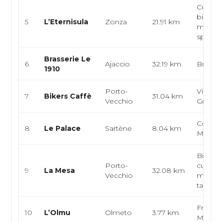
Cuisine
bistrot
5
L’Eternisula
Zonza
21.91 km
médite
spéciali
Brasserie Le
6
Ajaccio
32.19 km
Brasser
1910
Porto-
Viande,
7
Bikers Caffè
31.04 km
Vecchio
Grillad
Corse,
8
Le Palace
Sartène
8.04 km
Médite
Bistro
Porto-
cuisine
9
La Mesa
32.08 km
Vecchio
médite
tapas
Françai
10
L’Olmu
Olmeto
3.77 km
Médite