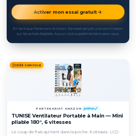
Activer mon essai gratuit
En tant que Partenaire Amazon, Rankeat perçoit une commission
sur les achats éligibles. Aucun coût supplémentaire pour vous.
IDÉE CANICULE
prime
PARTENARIAT AMAZON
TUNISE Ventilateur Portable à Main — Mini
pliable 180°, 6 vitesses
Le coup de frais qui tient dans la poche. 6 vitesses · LCD ·