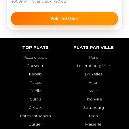
4000mAh · Silencieux (<20 dB).
Voir l'offre
TOP PLATS
PLATS PAR VILLE
Pizza diavola
Paris
Couscous
Luxembourg Ville
Kebab
Bruxelles
Tacos
Arlon
Paëlla
Metz
Sushis
Thionville
Crêpes
Strasbourg
Pâtes carbonara
Lyon
Burger
Marseille