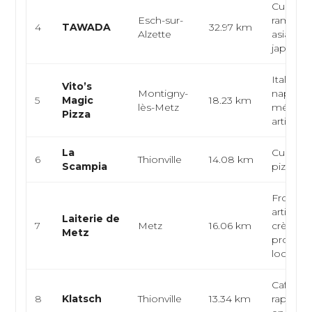
Cuisine 
Esch-sur-
ramen, c
4
TAWADA
32.97 km
Alzette
asiatiqu
japonais 
Italienne
Vito’s
Montigny-
napolita
5
Magic
18.23 km
lès-Metz
méditer
Pizza
artisan...
La
Cuisine i
6
Thionville
14.08 km
Scampia
pizzeria,
Fromag
artisanal
Laiterie de
7
Metz
16.06 km
crèmeri
Metz
produits 
loca...
Café bar
8
Klatsch
Thionville
13.34 km
rapide, 