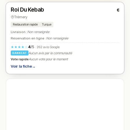
Roi Du Kebab
€
N° 2
★
Trémery
Restauration rapide
Turque
Livraison :
Non renseignée
Réservation en ligne :
Non renseignée
4
/5
★★★★☆
· 262 avis Google
Aucun avis par la communauté
RANKEAT
Vote rapide
Aucun vote pour le moment
Voir la fiche
→