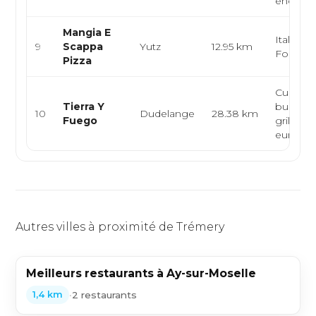
encas
Mangia E
Italienne
9
Scappa
Yutz
12.95 km
Foodtru
Pizza
Cuisine l
Tierra Y
burger, 
10
Dudelange
28.38 km
Fuego
grillade,
eur...
Autres villes à proximité de Trémery
Meilleurs restaurants à Ay-sur-Moselle
•
2 restaurants
1,4 km