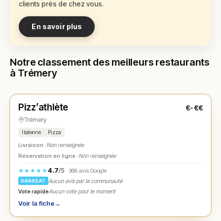
clients près de chez vous.
En savoir plus
Notre classement des meilleurs restaurants
à Trémery
Fermé
(fermé aujourd'hui)
Pizz’athlète
€-€€
N° 1
★
Trémery
Italienne
Pizza
Livraison :
Non renseignée
Réservation en ligne :
Non renseignée
4.7
/5
★★★★★
· 368 avis Google
Aucun avis par la communauté
RANKEAT
Vote rapide
Aucun vote pour le moment
Voir la fiche
→
Fermé
(18:00 – 22:00)