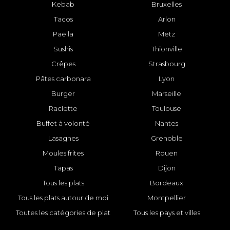
Kebab
Bruxelles
Tacos
Arlon
Paëlla
Metz
Sushis
Thionville
Crêpes
Strasbourg
Pâtes carbonara
Lyon
Burger
Marseille
Raclette
Toulouse
Buffet à volonté
Nantes
Lasagnes
Grenoble
Moules frites
Rouen
Tapas
Dijon
Tous les plats
Bordeaux
Tous les plats autour de moi
Montpellier
Toutes les catégories de plat
Tous les pays et villes