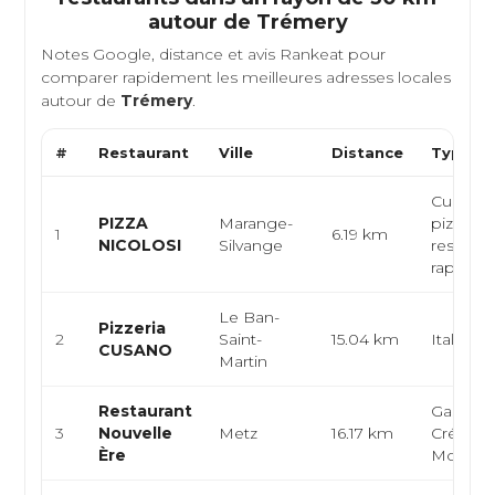
autour de
Trémery
Notes Google, distance et avis Rankeat pour
comparer rapidement les meilleures adresses locales
autour de
Trémery
.
#
Restaurant
Ville
Distance
Type de
Cuisine i
PIZZA
Marange-
pizzeria,
1
6.19 km
NICOLOSI
Silvange
restaura
rapide
Le Ban-
Pizzeria
2
Saint-
15.04 km
Italienn
CUSANO
Martin
Restaurant
Gastron
3
Nouvelle
Metz
16.17 km
Créative
Ère
Modern