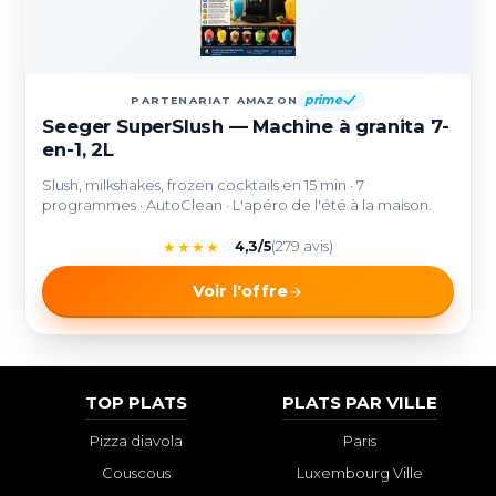
prime
PARTENARIAT AMAZON
Seeger SuperSlush — Machine à granita 7-
en-1, 2L
Slush, milkshakes, frozen cocktails en 15 min · 7
programmes · AutoClean · L'apéro de l'été à la maison.
★
★
★
★
☆
4,3/5
(279 avis)
Voir l'offre
TOP PLATS
PLATS PAR VILLE
Pizza diavola
Paris
Couscous
Luxembourg Ville