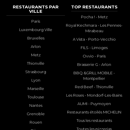
RESTAURANTS PAR
TOP RESTAURANTS
VILLE
Pocha ! - Metz
Paris
Royal Kechmara - Les Pennes-
Luxembourg Ville
Mirabeau
Bruxelles
A Vista - Porto-Vecchio
Arlon
FILS - Limoges
Metz
Ovvio - Paris
Thionville
Brasserie G - Arlon
Strasbourg
BBQ &GRILL MOBILE -
Montpellier
Lyon
Red Beef - Thionville
Marseille
Les Roses - Mondorf-Les-Bains
Toulouse
AUMI - Puymoyen
Nantes
Restaurants étoilés MICHELIN
Grenoble
Tous les restaurants
Rouen
Toutes les pizzerias