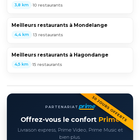
•
10 restaurants
3,8 km
Meilleurs restaurants à Mondelange
•
13 restaurants
4,4 km
Meilleurs restaurants à Hagondange
•
15 restaurants
4,5 km
30 JOURS OFFERTS
prime
PARTENARIAT
Offrez-vous le confort
Prime
Livraison express, Prime Video, Prime Music et
bien plus.