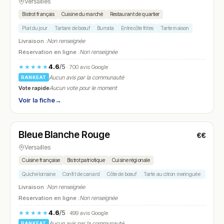
Versailles
Bistrot français
Cuisine du marché
Restaurant de quartier
Plat du jour
Tartare de bœuf
Burrata
Entrecôte frites
Tarte maison
Livraison :
Non renseignée
Réservation en ligne :
Non renseignée
4.6
/5
★★★★★
· 700 avis Google
Aucun avis par la communauté
RANKEAT
Vote rapide
Aucun vote pour le moment
Voir la fiche
→
Fermé
(12:00 – 14:30, 19:00 – 22:30)
Bleue Blanche Rouge
€€
N° 24
Versailles
Cuisine française
Bistrot patriotique
Cuisine régionale
Quiche lorraine
Confit de canard
Côte de bœuf
Tarte au citron meringuée
Soupe à
Livraison :
Non renseignée
Réservation en ligne :
Non renseignée
4.6
/5
★★★★★
· 499 avis Google
Aucun avis par la communauté
RANKEAT