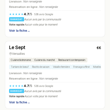
Livraison :
Non renseignée
Réservation en ligne :
Non renseignée
4.7
/5
★★★★★
· 538 avis Google
Aucun avis par la communauté
RANKEAT
Vote rapide
Aucun vote pour le moment
Voir la fiche
→
Fermé
(12:00 – 14:00, 19:30 – 22:00)
Le Sept
€€
N° 13
Versailles
Cuisine bistronome
Cuisine du marché
Restaurant contemporain
Tartare de bœuf
Risotto de saison
Volaille fermière
Fromage affiné
Moelleux choco
Livraison :
Non renseignée
Réservation en ligne :
Non renseignée
4.7
/5
★★★★★
· 536 avis Google
Aucun avis par la communauté
RANKEAT
Vote rapide
Aucun vote pour le moment
Voir la fiche
→
Ouvert
(09:30 – 20:30)