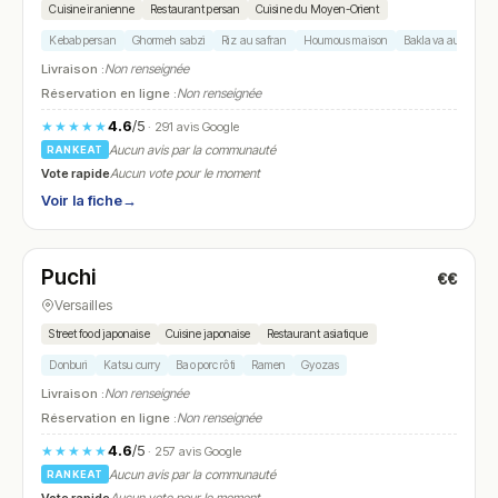
Cuisine iranienne
Restaurant persan
Cuisine du Moyen-Orient
Kebab persan
Ghormeh sabzi
Riz au safran
Houmous maison
Baklava aux pista
Livraison :
Non renseignée
Réservation en ligne :
Non renseignée
4.6
/5
★★★★★
· 291 avis Google
Aucun avis par la communauté
RANKEAT
Vote rapide
Aucun vote pour le moment
Voir la fiche
→
Ouvert
(10:30 – 23:00)
Puchi
€€
N° 27
Versailles
Street food japonaise
Cuisine japonaise
Restaurant asiatique
Donburi
Katsu curry
Bao porc rôti
Ramen
Gyozas
Livraison :
Non renseignée
Réservation en ligne :
Non renseignée
4.6
/5
★★★★★
· 257 avis Google
Aucun avis par la communauté
RANKEAT
Vote rapide