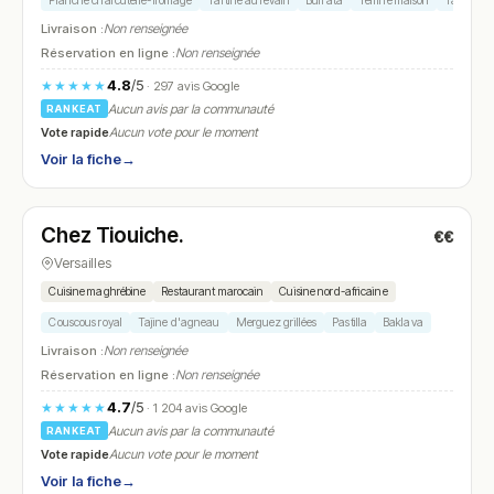
Planche charcuterie-fromage
Tartine au levain
Burrata
Terrine maison
Tarte du j
Livraison :
Non renseignée
Réservation en ligne :
Non renseignée
4.8
/5
★★★★★
· 297 avis Google
Aucun avis par la communauté
RANKEAT
Vote rapide
Aucun vote pour le moment
Voir la fiche
→
Fermé
(12:00 – 14:30, 19:00 – 22:00)
Chez Tiouiche.
€€
N° 10
Versailles
Cuisine maghrébine
Restaurant marocain
Cuisine nord-africaine
Couscous royal
Tajine d'agneau
Merguez grillées
Pastilla
Baklava
Livraison :
Non renseignée
Réservation en ligne :
Non renseignée
4.7
/5
★★★★★
· 1 204 avis Google
Aucun avis par la communauté
RANKEAT
Vote rapide
Aucun vote pour le moment
Voir la fiche
→