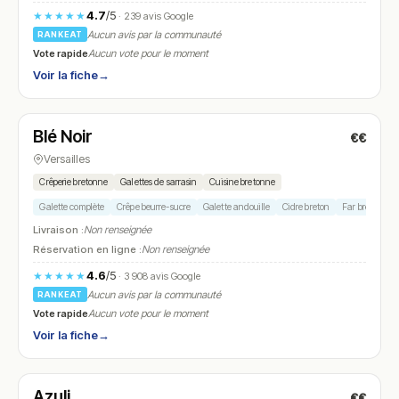
4.7
/5
★★★★★
· 239 avis Google
Aucun avis par la communauté
RANKEAT
Vote rapide
Aucun vote pour le moment
Voir la fiche
→
Ouvert
(11:00 – 21:30)
Blé Noir
€€
N° 19
Versailles
Crêperie bretonne
Galettes de sarrasin
Cuisine bretonne
Galette complète
Crêpe beurre-sucre
Galette andouille
Cidre breton
Far breton
Livraison :
Non renseignée
Réservation en ligne :
Non renseignée
4.6
/5
★★★★★
· 3 908 avis Google
Aucun avis par la communauté
RANKEAT
Vote rapide
Aucun vote pour le moment
Voir la fiche
→
Fermé
(12:00 – 15:00, 19:00 – 22:30)
Azuli
€€
N° 20