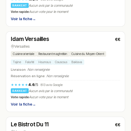
Aucun avis par la communauté
RANKEAT
Vote rapide
Aucun vote pour le moment
Voir la fiche
→
Fermé
(12:00 – 14:30, 19:00 – 22:30)
Idam Versailles
€€
N° 22
Versailles
Cuisine orientale
Restaurant maghrébin
Cuisine du Moyen-Orient
Tajine
Falafel
Houmous
Couscous
Baklava
Livraison :
Non renseignée
Réservation en ligne :
Non renseignée
4.6
/5
★★★★★
· 813 avis Google
Aucun avis par la communauté
RANKEAT
Vote rapide
Aucun vote pour le moment
Voir la fiche
→
Fermé
(12:00 – 14:00, 19:30 – 22:00)
Le Bistrot Du 11
€€
N° 23