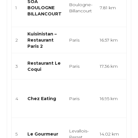
SOA
végé
Boulogne-
1
BOULOGNE
7.81 km
fast
Billancourt
BILLANCOURT
coff
restau
Kuisinistan –
Leva
2
Restaurant
Paris
16.57 km
Gril
Paris 2
Cuisi
Restaurant Le
3
Paris
17.36 km
mer, 
Coqui
mer, 
Cuis
végé
4
Chez Eating
Paris
16.95 km
cuisi
taïwa
asiati
Cuisi
Levallois-
bistr
5
Le Gourmeur
14.02 km
Perret
Plan