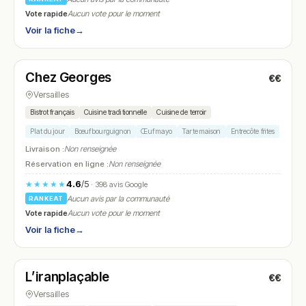
Vote rapide
Aucun vote pour le moment
Voir la fiche
→
Fermé
(12:00 – 14:00, 19:00 – 21:30)
Chez Georges
€€
N° 25
Versailles
Bistrot français
Cuisine traditionnelle
Cuisine de terroir
Plat du jour
Bœuf bourguignon
Œuf mayo
Tarte maison
Entrecôte frites
Livraison :
Non renseignée
Réservation en ligne :
Non renseignée
4.6
/5
★★★★★
· 398 avis Google
Aucun avis par la communauté
RANKEAT
Vote rapide
Aucun vote pour le moment
Voir la fiche
→
Fermé
(fermé aujourd'hui)
L’iranplaçable
€€
N° 26
Versailles