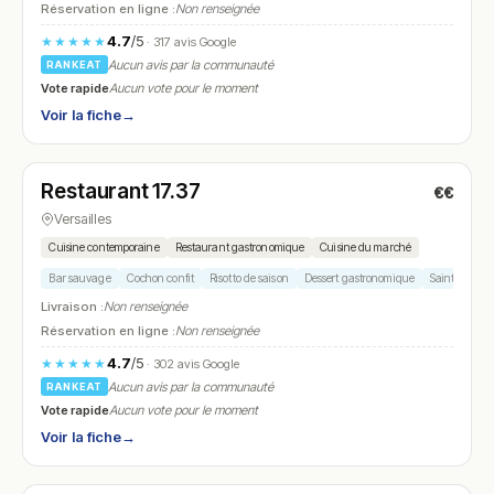
Réservation en ligne :
Non renseignée
4.7
/5
★★★★★
· 317 avis Google
Aucun avis par la communauté
RANKEAT
Vote rapide
Aucun vote pour le moment
Voir la fiche
→
Fermé
(12:00 – 14:00, 19:00 – 22:00)
Restaurant 17.37
€€
N° 16
Versailles
Cuisine contemporaine
Restaurant gastronomique
Cuisine du marché
Bar sauvage
Cochon confit
Risotto de saison
Dessert gastronomique
Saint-jacque
Livraison :
Non renseignée
Réservation en ligne :
Non renseignée
4.7
/5
★★★★★
· 302 avis Google
Aucun avis par la communauté
RANKEAT
Vote rapide
Aucun vote pour le moment
Voir la fiche
→
Ouvert
(08:00 – 22:30)