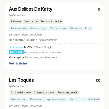
Aux Delices De Katty
€
N° 14
Versailles
Pâtisserie
Salon de thé
Restauration légère
Tarte aux fruits
Gâteau du jour
Quiche maison
Mille-feuille
Éclair
Livraison :
Non renseignée
Réservation en ligne :
Non renseignée
4.7
/5
★★★★★
· 519 avis Google
Aucun avis par la communauté
RANKEAT
Vote rapide
Aucun vote pour le moment
Voir la fiche
→
Ouvert
(10:00 – 14:00, 17:30 – 22:00)
Les Toqués
€€
N° 15
Versailles
Cuisine bistronome
Cuisine du marché
Restaurant créatif
Poisson du jour
Ris de veau
Légumes de saison
Cochon confit
Île flottante revisitée
Livraison :
Non renseignée