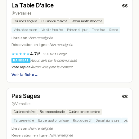
La Table D’alice
€€
N° 17
Versailles
Cuisine française
Cuisine du marché
Restaurant bistronome
Velouté de saison
Volaille fermière
Poisson du jour
Tarte fine
Risotto
Livraison :
Non renseignée
Réservation en ligne :
Non renseignée
4.7
/5
★★★★★
· 256 avis Google
Aucun avis par la communauté
RANKEAT
Vote rapide
Aucun vote pour le moment
Voir la fiche
→
Fermé
(12:00 – 14:00, 19:00 – 22:00)
Pas Sages
€€
N° 18
Versailles
Cuisine créative
Bistronome décalé
Cuisine contemporaine
Tartare revisité
Burger gastronomique
Risotto créatif
Dessert signature
Légumes de
Livraison :
Non renseignée
Réservation en ligne :
Non renseignée