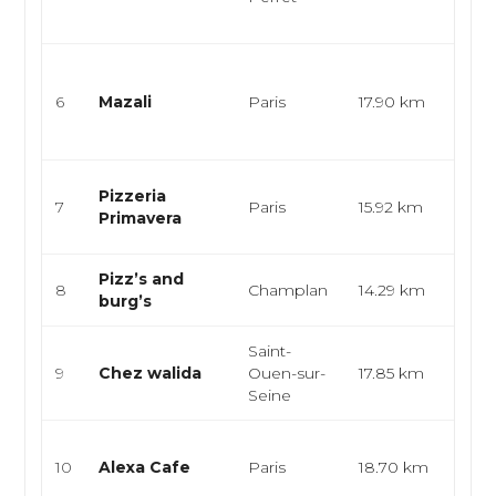
apérit
Cuisi
bist
6
Mazali
Paris
17.90 km
mode
créat
Cuisi
Pizzeria
7
Paris
15.92 km
pizze
Primavera
pâte
Pizz’s and
Pizze
8
Champlan
14.29 km
burg’s
halal
Saint-
Snack
9
Chez walida
Ouen-sur-
17.85 km
smas
Seine
sand
Cuisi
10
Alexa Cafe
Paris
18.70 km
pizze
bistr