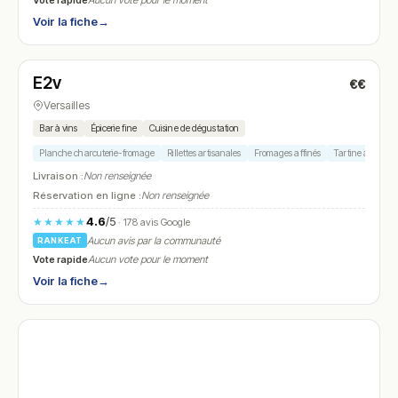
Aucun vote pour le moment
Voir la fiche
→
Fermé
(12:00 – 14:30, 19:00 – 22:30)
E2v
€€
N° 28
Versailles
Bar à vins
Épicerie fine
Cuisine de dégustation
Planche charcuterie-fromage
Rillettes artisanales
Fromages affinés
Tartine au levai
Livraison :
Non renseignée
Réservation en ligne :
Non renseignée
4.6
/5
★★★★★
· 178 avis Google
Aucun avis par la communauté
RANKEAT
Vote rapide
Aucun vote pour le moment
Voir la fiche
→