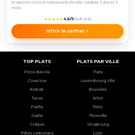
brasseries chics et restaurants étoilés. Valable 3 ans et 3
mois.
★
★
★
★
★
4,6/5
(648 avis)
Offrir le coffret
TOP PLATS
PLATS PAR VILLE
Pizza diavola
Paris
Couscous
Luxembourg Ville
Kebab
Bruxelles
Tacos
Arlon
Paëlla
Metz
Sushis
Thionville
Crêpes
Strasbourg
Pâtes carbonara
Lyon