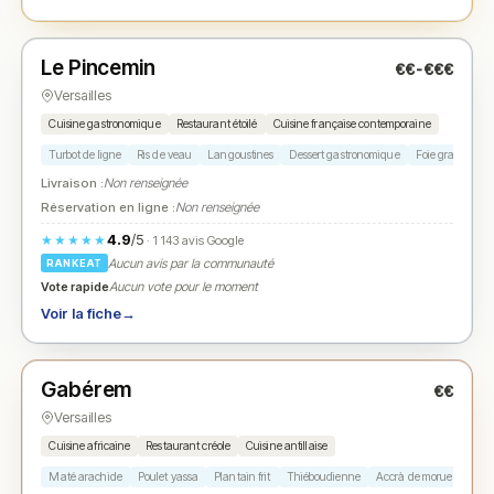
Fermé
(12:00 – 14:30, 19:30 – 23:30)
Le Pincemin
€€-€€€
N° 2
★
Versailles
Cuisine gastronomique
Restaurant étoilé
Cuisine française contemporaine
Turbot de ligne
Ris de veau
Langoustines
Dessert gastronomique
Foie gras
Livraison :
Non renseignée
Réservation en ligne :
Non renseignée
4.9
/5
★★★★★
· 1 143 avis Google
Aucun avis par la communauté
RANKEAT
Vote rapide
Aucun vote pour le moment
Voir la fiche
→
Fermé
(19:00 – 22:00)
Gabérem
€€
N° 3
★
Versailles
Cuisine africaine
Restaurant créole
Cuisine antillaise
Maté arachide
Poulet yassa
Plantain frit
Thiéboudienne
Accrà de morue