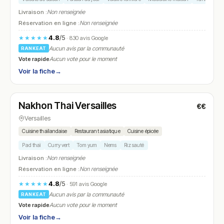
Livraison :
Non renseignée
Réservation en ligne :
Non renseignée
4.8
/5
★★★★★
· 830 avis Google
Aucun avis par la communauté
RANKEAT
Vote rapide
Aucun vote pour le moment
Voir la fiche
→
Fermé
(12:00 – 14:30, 19:00 – 22:30)
Nakhon Thai Versailles
€€
N° 7
Versailles
Cuisine thaïlandaise
Restaurant asiatique
Cuisine épicée
Pad thaï
Curry vert
Tom yum
Nems
Riz sauté
Livraison :
Non renseignée
Réservation en ligne :
Non renseignée
4.8
/5
★★★★★
· 591 avis Google
Aucun avis par la communauté
RANKEAT
Vote rapide
Aucun vote pour le moment
Voir la fiche
→