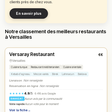
clients près de chez vous.
En savoir plus
Notre classement des meilleurs restaurants
à Versailles
Ouvert
(11:30 – 15:00, 18:00 – 00:00)
Versaray Restaurant
€€
N° 1
★
Versailles
Cuisine turque
Restaurant méditerranéen
Cuisine orientale
Kebab d'agneau
Mezze variés
Börek
Lahmacun
Baklava
Livraison :
Non renseignée
Réservation en ligne :
Non renseignée
4.9
/5
★★★★★
· 6 416 avis Google
Aucun avis par la communauté
RANKEAT
Vote rapide
Aucun vote pour le moment
Voir la fiche
→