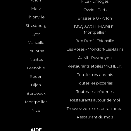
Arlon
FILS - Limoges
Metz
Ovvio - Paris
Thionville
Brasserie G - Arlon
Strasbourg
BBQ &GRILL MOBILE -
Montpellier
Lyon
Red Beef - Thionville
Marseille
Les Roses - Mondorf-Les-Bains
Toulouse
AUMI - Puymoyen
Nantes
Restaurants étoilés MICHELIN
Grenoble
Tous les restaurants
Rouen
Toutes les pizzerias
Dijon
Toutes les crêperies
Bordeaux
Restaurants autour de moi
Montpellier
Trouvez votre restaurant idéal
Nice
Restaurant du mois
AIDE