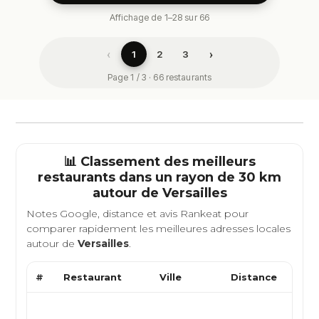
Affichage de 1–28 sur 66
‹
›
1
2
3
Page 1 / 3 · 66 restaurants
📊 Classement des meilleurs
restaurants dans un rayon de 30 km
autour de
Versailles
Notes Google, distance et avis Rankeat pour
comparer rapidement les meilleures adresses locales
autour de
Versailles
.
#
Restaurant
Ville
Distance
Type
Cuis