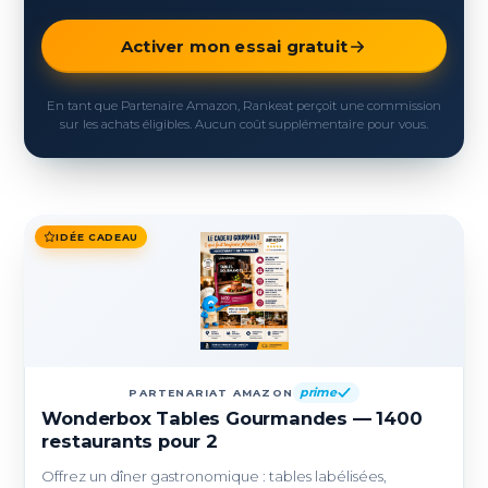
Activer mon essai gratuit
En tant que Partenaire Amazon, Rankeat perçoit une commission
sur les achats éligibles. Aucun coût supplémentaire pour vous.
IDÉE CADEAU
prime
PARTENARIAT AMAZON
Wonderbox Tables Gourmandes — 1400
restaurants pour 2
Offrez un dîner gastronomique : tables labélisées,