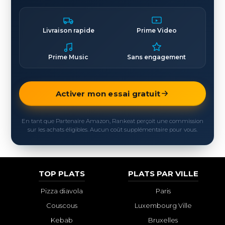
Livraison rapide
Prime Video
Prime Music
Sans engagement
Activer mon essai gratuit
En tant que Partenaire Amazon, Rankeat perçoit une commission
sur les achats éligibles. Aucun coût supplémentaire pour vous.
TOP PLATS
PLATS PAR VILLE
Pizza diavola
Paris
Couscous
Luxembourg Ville
Kebab
Bruxelles