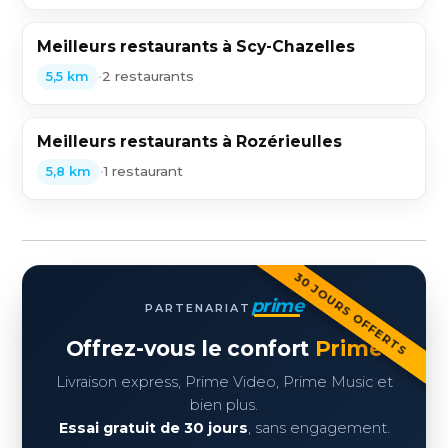
Meilleurs restaurants à Scy-Chazelles
•
2 restaurants
5,5 km
Meilleurs restaurants à Rozérieulles
•
1 restaurant
5,8 km
30 JOURS OFFERTS
prime
PARTENARIAT
Offrez-vous le confort
Prime
Livraison express, Prime Video, Prime Music et
bien plus.
Essai gratuit de 30 jours
, sans engagement.