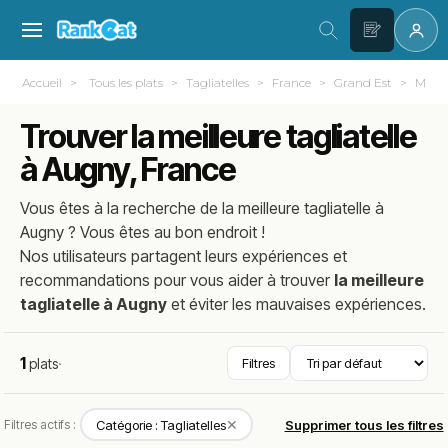
Accueil
Tous les plats
Tagliatelles
France
Grand Est
Mosell
Trouver la meilleure tagliatelle
à Augny, France
Vous êtes à la recherche de la meilleure
tagliatelle
à
Augny
? Vous êtes au bon endroit !
Nos utilisateurs partagent leurs expériences et
recommandations pour vous aider à trouver
la meilleure
tagliatelle à Augny
et éviter les mauvaises expériences.
1
plats
·
Filtres
✕
Filtres actifs :
Catégorie : Tagliatelles
Supprimer tous les filtres