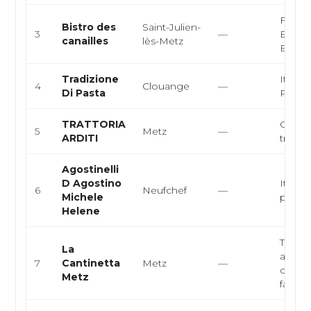
França
Bistro des
Saint-Julien-
3
—
Bistrot
canailles
lès-Metz
Burge
Tradizione
Italien
4
Clouange
—
Di Pasta
Pasta
TRATTORIA
Cuisin
5
Metz
—
ARDITI
trattor
Agostinelli
D Agostino
Italien
6
Neufchef
—
Michele
pizzeri
Helene
Tratto
La
authen
7
Cantinetta
Metz
—
cuisin
Metz
famili..