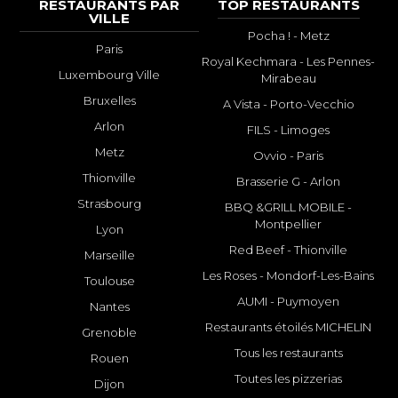
RESTAURANTS PAR
TOP RESTAURANTS
VILLE
Pocha ! - Metz
Paris
Royal Kechmara - Les Pennes-
Luxembourg Ville
Mirabeau
Bruxelles
A Vista - Porto-Vecchio
Arlon
FILS - Limoges
Metz
Ovvio - Paris
Thionville
Brasserie G - Arlon
Strasbourg
BBQ &GRILL MOBILE -
Montpellier
Lyon
Red Beef - Thionville
Marseille
Les Roses - Mondorf-Les-Bains
Toulouse
AUMI - Puymoyen
Nantes
Restaurants étoilés MICHELIN
Grenoble
Tous les restaurants
Rouen
Toutes les pizzerias
Dijon