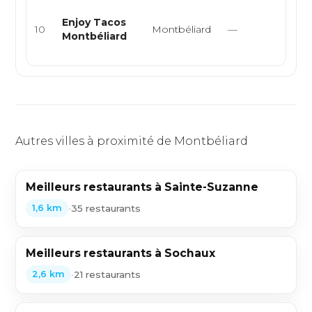
Snac
Enjoy Tacos
rest
10
Montbéliard
—
Montbéliard
rapi
tacos
Autres villes à proximité de Montbéliard
Meilleurs restaurants à Sainte-Suzanne
•
35 restaurants
1,6 km
Meilleurs restaurants à Sochaux
•
21 restaurants
2,6 km