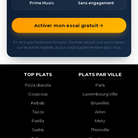
Prime Music
Sans engagement
Activer mon essai gratuit
En tant que Partenaire Amazon, Rankeat perçoit une commission
sur les achats éligibles. Aucun coût supplémentaire pour vous.
TOP PLATS
PLATS PAR VILLE
Pizza diavola
Paris
Couscous
Luxembourg Ville
Kebab
Bruxelles
Tacos
Arlon
Paëlla
Metz
Sushis
Thionville