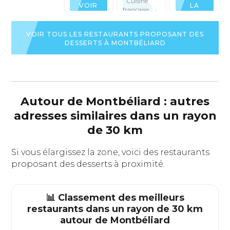
Cuisine
VOIR
LA
française
·
LA
FICHE
€€€€
FICHE
DU
DU
RESTAURAN
VOIR
VOIR TOUS LES RESTAURANTS PROPOSANT DES
RESTAURANT
LA
DESSERTS À MONTBÉLIARD
FICHE
DU
RESTAURANT
Autour de Montbéliard : autres
adresses similaires dans un rayon
de 30 km
Si vous élargissez la zone, voici des restaurants
proposant des desserts à proximité.
📊 Classement des meilleurs
restaurants dans un rayon de 30 km
autour de
Montbéliard