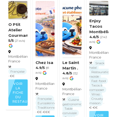
Enjoy
O Ptit
Tacos
Atelier
Montbéliard
Gourmand
4.6/5
(2143
5/5
(21 avis)
avis)
Montbéliard,
Montbéliard,
France
France
Chez Isa
Le Saint
Snack
4.9/5
Martin .
halal
(81
Française
Restauration
avis)
4.8/5
(132
· €€
rapide
avis)
Fast-food
Montbéliard,
VOIR
Tacos à
France
LA
Montbéliard,
composer
FICHE
France
Wrap
DU
Française
Crousty
Cuisine
RESTAURANT
Européenne
maison
·
gastronomique
Traditionnelle
€-€€
Table
· €€-€€€
conviviale
VOIR