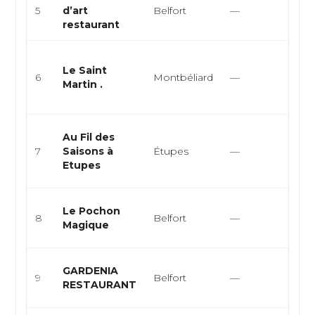
5
d’art
Belfort
—
Eur
restaurant
Mod
Cuis
Le Saint
gas
6
Montbéliard
—
Martin .
tabl
cuisi
Cuis
Au Fil des
semi
7
Saisons à
Étupes
—
gas
Etupes
resta
Fran
Le Pochon
8
Belfort
—
Eur
Magique
Mod
Fran
GARDENIA
9
Belfort
—
Médi
RESTAURANT
Eur