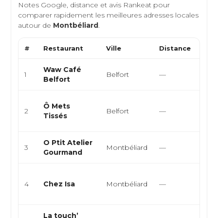
Notes Google, distance et avis Rankeat pour
comparer rapidement les meilleures adresses locales
autour de
Montbéliard
.
#
Restaurant
Ville
Distance
Type
Waw Café
Café
1
Belfort
—
Belfort
Eur
Fran
Ô Mets
2
Belfort
—
Eur
Tissés
Mod
O Ptit Atelier
3
Montbéliard
—
Fran
Gourmand
Fran
4
Chez Isa
Montbéliard
—
Eur
Trad
La touch’
Fran