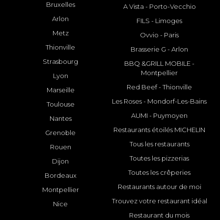
Bruxelles
A Vista - Porto-Vecchio
Arlon
FILS - Limoges
Metz
Ovvio - Paris
Thionville
Brasserie G - Arlon
Strasbourg
BBQ &GRILL MOBILE -
Montpellier
Lyon
Red Beef - Thionville
Marseille
Les Roses - Mondorf-Les-Bains
Toulouse
AUMI - Puymoyen
Nantes
Restaurants étoilés MICHELIN
Grenoble
Tous les restaurants
Rouen
Toutes les pizzerias
Dijon
Toutes les crêperies
Bordeaux
Restaurants autour de moi
Montpellier
Trouvez votre restaurant idéal
Nice
Restaurant du mois