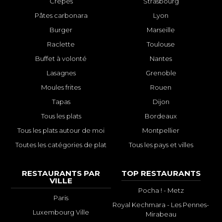
Crêpes
Strasbourg
Pâtes carbonara
Lyon
Burger
Marseille
Raclette
Toulouse
Buffet à volonté
Nantes
Lasagnes
Grenoble
Moules frites
Rouen
Tapas
Dijon
Tous les plats
Bordeaux
Tous les plats autour de moi
Montpellier
Toutes les catégories de plat
Tous les pays et villes
RESTAURANTS PAR
TOP RESTAURANTS
VILLE
Pocha ! - Metz
Paris
Royal Kechmara - Les Pennes-
Luxembourg Ville
Mirabeau