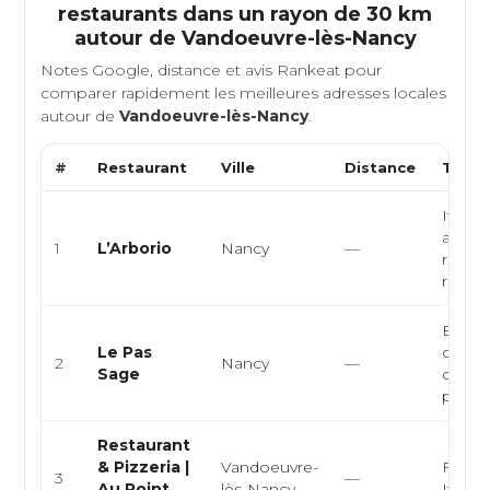
restaurants dans un rayon de 30 km
autour de
Vandoeuvre-lès-Nancy
Notes Google, distance et avis Rankeat pour
comparer rapidement les meilleures adresses locales
autour de
Vandoeuvre-lès-Nancy
.
#
Restaurant
Ville
Distance
Type 
Italie
authen
1
L’Arborio
Nancy
—
restau
risotto 
Bistr
Le Pas
cuisin
2
Nancy
—
Sage
de sai
produit
Restaurant
& Pizzeria |
Vandoeuvre-
França
3
—
Au Point
lès-Nancy
Italie