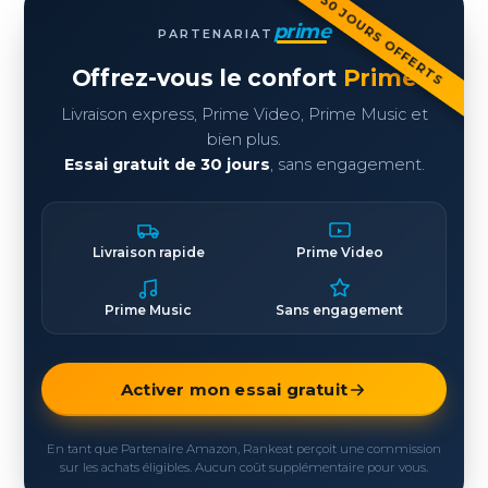
30 JOURS OFFERTS
prime
PARTENARIAT
Offrez-vous le confort
Prime
Livraison express, Prime Video, Prime Music et
bien plus.
Essai gratuit de 30 jours
, sans engagement.
Livraison rapide
Prime Video
Prime Music
Sans engagement
Activer mon essai gratuit
En tant que Partenaire Amazon, Rankeat perçoit une commission
sur les achats éligibles. Aucun coût supplémentaire pour vous.