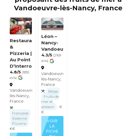
Vandoeuvre-lès-Nancy, France
Léon –
Restaurant
Nancy-
&
Vandoeuvre
Pizzeria |
4.3/5
(2169
Au Point
avis)
D’Interro
4.8/5
(1830
Vandoeuvre-
avis)
lès-Nancy,
France
Vandoeuvre-
Belge
lès-Nancy,
Fruits de
France
mer et
poisson
· €
€
Française
Italienne
VOIR
Pizzeria
·
LA
€€
FICHE