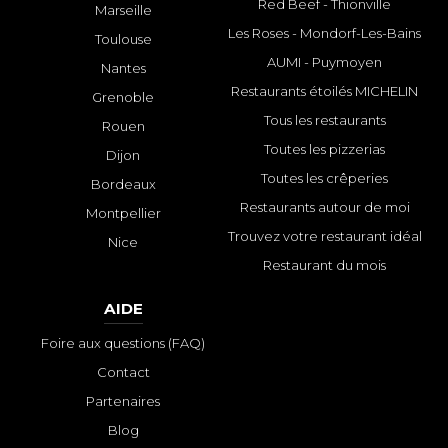
Red Beef - Thionville
Marseille
Les Roses - Mondorf-Les-Bains
Toulouse
AUMI - Puymoyen
Nantes
Restaurants étoilés MICHELIN
Grenoble
Tous les restaurants
Rouen
Toutes les pizzerias
Dijon
Toutes les crêperies
Bordeaux
Restaurants autour de moi
Montpellier
Trouvez votre restaurant idéal
Nice
Restaurant du mois
AIDE
Foire aux questions (FAQ)
Contact
Partenaires
Blog