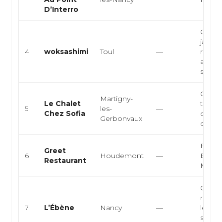
D’Interro
Cuisin
japona
4
woksashimi
Toul
—
restau
asiati
sushi
Cuisin
Martigny-
Le Chalet
traditi
5
les-
—
Chez Sofia
cuisin
Gerbonvaux
cuisine
França
Greet
6
Houdemont
—
Europ
Restaurant
Mode
Cuisin
restau
7
L’Ébène
Nancy
—
loung
spécia