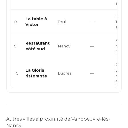
sénég.
França
La table à
8
Toul
—
Tradit
Victor
Euro
França
Restaurant
9
Nancy
—
Médit
côté sud
Euro
Cuisin
La Gloria
pizzeri
10
Ludres
—
ristorante
restau
familia
Autres villes à proximité de Vandoeuvre-lès-
Nancy