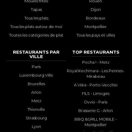
Moules frites
Rouen
Tapas
Dijon
Tous les plats
Bordeaux
Tous les plats autour de moi
Montpellier
Toutes les catégories de plat
Tous les pays et villes
RESTAURANTS PAR
TOP RESTAURANTS
VILLE
Pocha ! - Metz
Paris
Royal Kechmara - Les Pennes-
Luxembourg Ville
Mirabeau
Bruxelles
A Vista - Porto-Vecchio
Arlon
FILS - Limoges
Metz
Ovvio - Paris
Thionville
Brasserie G - Arlon
Strasbourg
BBQ &GRILL MOBILE -
Montpellier
Lyon