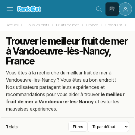
Accueil
Tous les plats
Fruits de mer
France
Grand Est
Meu
Trouver le meilleur fruit de mer
à Vandoeuvre-lès-Nancy,
France
Vous êtes à la recherche du meilleur
fruit de mer
à
Vandoeuvre-lès-Nancy
? Vous êtes au bon endroit !
Nos utilisateurs partagent leurs expériences et
recommandations pour vous aider à trouver
le meilleur
fruit de mer à Vandoeuvre-lès-Nancy
et éviter les
mauvaises expériences.
1
plats
·
Filtres