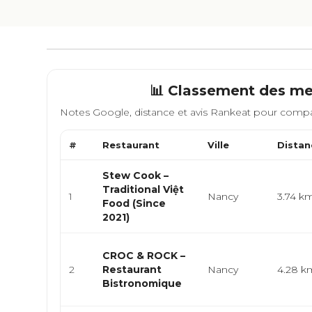
📊 Classement des mei
Notes Google, distance et avis Rankeat pour compa
#
Restaurant
Ville
Distan
Stew Cook –
Traditional Việt
1
Nancy
3.74 k
Food (Since
2021)
CROC & ROCK –
2
Restaurant
Nancy
4.28 k
Bistronomique