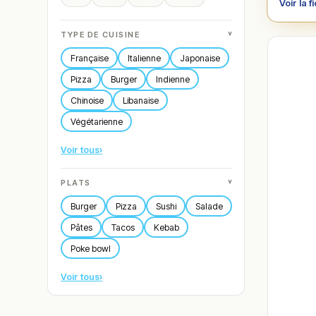
Voir la f
˅
TYPE DE CUISINE
Française
Italienne
Japonaise
Pizza
Burger
Indienne
Chinoise
Libanaise
Végétarienne
Voir tous
›
˅
PLATS
Burger
Pizza
Sushi
Salade
Pâtes
Tacos
Kebab
Poke bowl
Voir tous
›