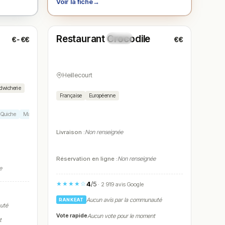
Voir la fiche
→
Ouvert
(11:30 – 15:00, 18:30 – 22:30)
Restaurant Crocodile
€-€€
€€
N° 5
Heillecourt
dwicherie
Française
Européenne
Quiche
Macaron
Livraison :
Non renseignée
Réservation en ligne :
Non renseignée
e
4
/5
★★★★☆
· 2 919 avis Google
Aucun avis par la communauté
RANKEAT
auté
Vote rapide
Aucun vote pour le moment
t