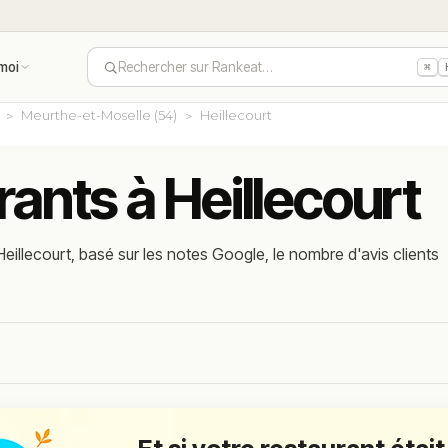
moi
Rechercher sur Rankeat…
⌘
Meurthe-et-Moselle (54)
Heillecourt
rants à Heillecourt
eillecourt, basé sur les notes Google, le nombre d'avis clients