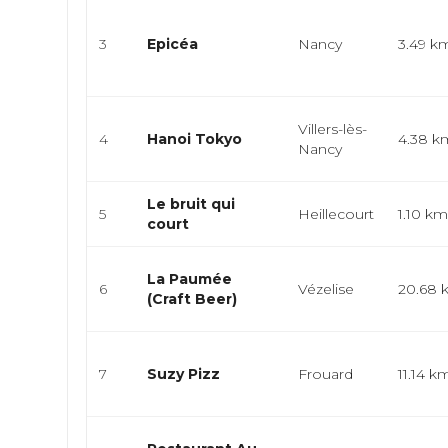
3
Epicéa
Nancy
3.49 k
Villers-lès-
4
Hanoi Tokyo
4.38 k
Nancy
Le bruit qui
5
Heillecourt
1.10 k
court
La Paumée
6
Vézelise
20.68 
(Craft Beer)
7
Suzy Pizz
Frouard
11.14 k