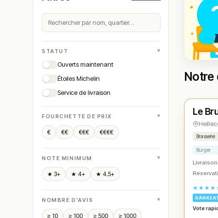
˅
STATUT
Ouverts maintenant
Notre 
Étoiles Michelin
Ouver
Service de livraison
Le Bru
N° 
★
˅
FOURCHETTE DE PRIX
Heillec
€
€€
€€€
€€€€
Brasserie
Burger
˅
NOTE MINIMUM
Livraison
Réservati
★ 3+
★ 4+
★ 4.5+
★★★★
RANKEA
˅
NOMBRE D'AVIS
Vote rapi
≥ 10
≥ 100
≥ 500
≥ 1000