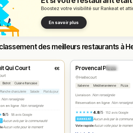
Et si votre restaurant était
Boostez votre visibilité sur Rankeat et att
En savoir plus
classement des meilleurs restaurants à He
t
Fermé
(12:00 – 14:00)
(18:00 – 21:30)
it Qui Court
Provencal Pizza
€€
1
N° 2
★
ourt
Heillecourt
Bistrot
Cuisine francaise
Italienne
Méditerranéenne
Pizza
Planche charcuterie
Salade
Plat du jour
Tiramisu
Livraison :
Non renseignée
 :
Non renseignée
Réservation en ligne :
Non renseigné
on en ligne :
Non renseignée
4.8
/5
★★★★★
· 152 avis Google
5
/5
★
· 58 avis Google
Aucun avis par la commun
RANKEAT
Aucun avis par la communauté
T
Vote rapide
Aucun vote pour le momen
de
Aucun vote pour le moment