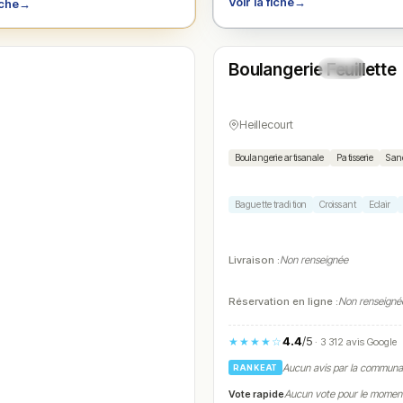
Voir la fiche
→
iche
→
Ouvert
(06:30 – 20:00)
Boulangerie Feuillette
N° 4
Heillecourt
Boulangerie artisanale
Patisserie
San
Baguette tradition
Croissant
Eclair
Livraison :
Non renseignée
Réservation en ligne :
Non renseigné
4.4
/5
★★★★☆
· 3 312 avis Google
Aucun avis par la commun
RANKEAT
Vote rapide
Aucun vote pour le momen