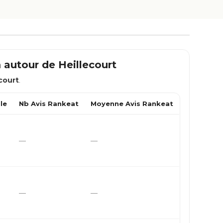
m autour de
Heillecourt
court
.
le
Nb Avis Rankeat
Moyenne Avis Rankeat
—
—
—
—