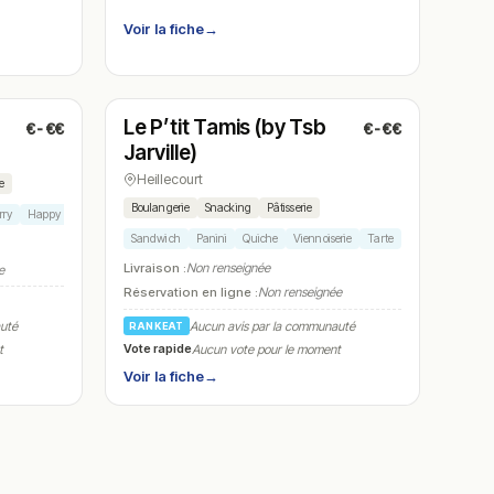
Voir la fiche
→
Fermé
(fermé aujourd'hui)
Le P’tit Tamis (by Tsb
€-€€
€-€€
N° 8
Jarville)
Heillecourt
e
Boulangerie
Snacking
Pâtisserie
rry
Happy Meal
Sandwich
Panini
Quiche
Viennoiserie
Tarte
Livraison :
Non renseignée
e
Réservation en ligne :
Non renseignée
Aucun avis par la communauté
auté
RANKEAT
Vote rapide
Aucun vote pour le moment
t
Voir la fiche
→