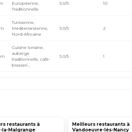
km
Européenne,
5.0/5
10
Traditionnelle
Tunisienne,
km
Méditerranéenne,
5.0/5
2
Nord-Africaine
Cuisine lorraine,
auberge
km
5.0/5
1
traditionnelle, café-
brasseri...
rs restaurants à
Meilleurs restaurants à
e-la-Malgrange
Vandoeuvre-lès-Nancy