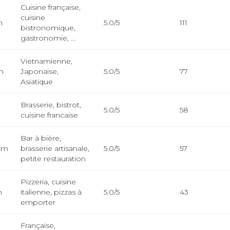
Cuisine française,
cuisine
m
5.0/5
111
bistronomique,
gastronomie, ...
Vietnamienne,
m
Japonaise,
5.0/5
77
Asiatique
Brasserie, bistrot,
m
5.0/5
58
cuisine francaise
Bar à bière,
km
brasserie artisanale,
5.0/5
57
petite restauration
Pizzeria, cuisine
m
italienne, pizzas à
5.0/5
43
emporter
Française,