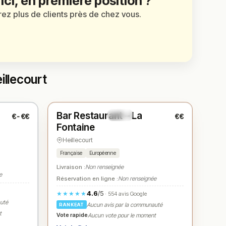
 ici, en première position ?
irez plus de clients près de chez vous.
illecourt
Ouvert
(08:00 – 21:00)
Bar Restaurant – La
€-€€
€€
N° 3
★
Fontaine
Heillecourt
Française
Européenne
Livraison :
Non renseignée
e
Réservation en ligne :
Non renseignée
4.6
/5
★★★★★
· 554 avis Google
auté
Aucun avis par la communauté
RANKEAT
t
Vote rapide
Aucun vote pour le moment