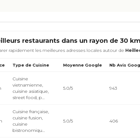
lleurs restaurants dans un rayon de 30 k
rer rapidement les meilleures adresses locales autour de
Heille
ce
Type de Cuisine
Moyenne Google
Nb Avis Goog
Cuisine
vietnamienne,
m
5.0/5
943
cuisine asiatique,
street food, p...
Cuisine française,
cuisine fusion,
m
5.0/5
406
cuisine
bistronomiqu...