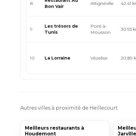
Restaurant Au
8
Attignéville
42.41 
Bon Vair
Les trésors de
Pont-à-
9
30.95 
Tunis
Mousson
10
La Lorraine
Vézelise
20.89 
Autres villes à proximité de Heillecourt
Meilleurs restaurants à
Meilleu
Houdemont
Jarvill