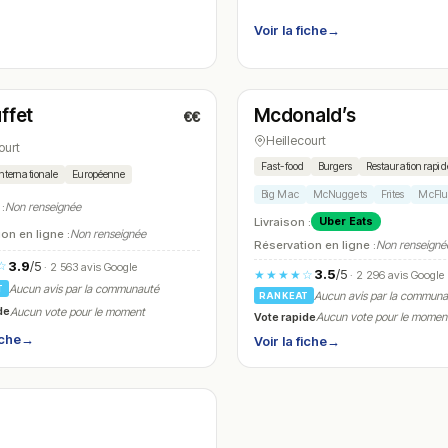
Voir la fiche
→
t
Ouvert
(11:45 – 14:30, 18:45 – 22:30)
(10:30 – 23:00)
ffet
Mcdonald’s
€€
N° 7
Heillecourt
ourt
Fast-food
Burgers
Restauration rapid
Internationale
Européenne
Big Mac
McNuggets
Frites
McFlu
 :
Non renseignée
Livraison :
Uber Eats
on en ligne :
Non renseignée
Réservation en ligne :
Non renseigné
3.9
/5
☆
· 2 563 avis Google
3.5
/5
★★★★☆
· 2 296 avis Google
Aucun avis par la communauté
T
Aucun avis par la commun
RANKEAT
de
Aucun vote pour le moment
Vote rapide
Aucun vote pour le momen
iche
→
Voir la fiche
→