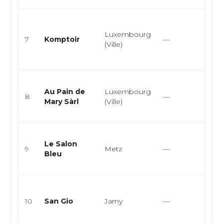
Bras
franç
Luxembourg
7
Komptoir
—
eur
(Ville)
plat
tradi
Boul
Au Pain de
Luxembourg
pâtis
8
—
Mary Sàrl
(Ville)
sand
trait
Salo
Le Salon
Pati
9
Metz
—
Bleu
Brun
Sna
Itali
Pâte
10
San Gio
Jarny
—
Rest
rapi