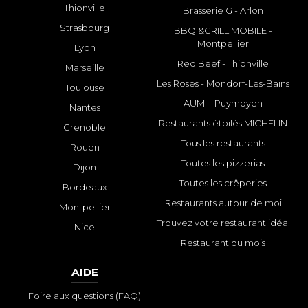
Thionville
Brasserie G - Arlon
Strasbourg
BBQ &GRILL MOBILE -
Montpellier
Lyon
Red Beef - Thionville
Marseille
Les Roses - Mondorf-Les-Bains
Toulouse
AUMI - Puymoyen
Nantes
Restaurants étoilés MICHELIN
Grenoble
Tous les restaurants
Rouen
Toutes les pizzerias
Dijon
Toutes les crêperies
Bordeaux
Restaurants autour de moi
Montpellier
Trouvez votre restaurant idéal
Nice
Restaurant du mois
AIDE
Foire aux questions (FAQ)