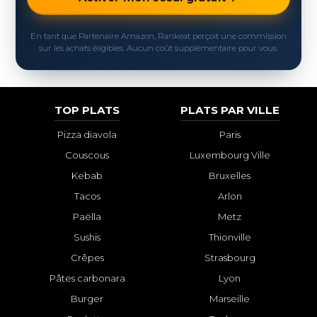
En tant que Partenaire Amazon, Rankeat perçoit une commission
sur les achats éligibles. Aucun coût supplémentaire pour vous.
TOP PLATS
PLATS PAR VILLE
Pizza diavola
Paris
Couscous
Luxembourg Ville
Kebab
Bruxelles
Tacos
Arlon
Paëlla
Metz
Sushis
Thionville
Crêpes
Strasbourg
Pâtes carbonara
Lyon
Burger
Marseille