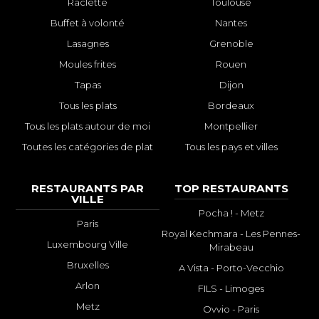
Raclette
Toulouse
Buffet à volonté
Nantes
Lasagnes
Grenoble
Moules frites
Rouen
Tapas
Dijon
Tous les plats
Bordeaux
Tous les plats autour de moi
Montpellier
Toutes les catégories de plat
Tous les pays et villes
RESTAURANTS PAR
TOP RESTAURANTS
VILLE
Pocha ! - Metz
Paris
Royal Kechmara - Les Pennes-
Luxembourg Ville
Mirabeau
Bruxelles
A Vista - Porto-Vecchio
Arlon
FILS - Limoges
Metz
Ovvio - Paris