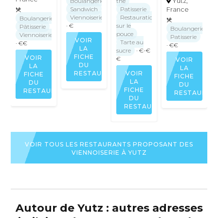
Yutz,
Boulangerie
thé
France
Sandwich
Patisserie
Viennoiserie
Restauration
Boulangerie
· €
sur le
Pâtisserie
Boulangerie
pouce
Viennoiserie
Patisserie
VOIR
Tarte au
· €€
· €€
LA
sucre
· €-€
FICHE
VOIR
€
VOIR
DU
LA
LA
RESTAURANT
VOIR
FICHE
FICHE
LA
DU
DU
FICHE
RESTAURANT
RESTAURAN
DU
RESTAURANT
VOIR TOUS LES RESTAURANTS PROPOSANT DES
VIENNOISERIE À YUTZ
Autour de Yutz : autres adresses