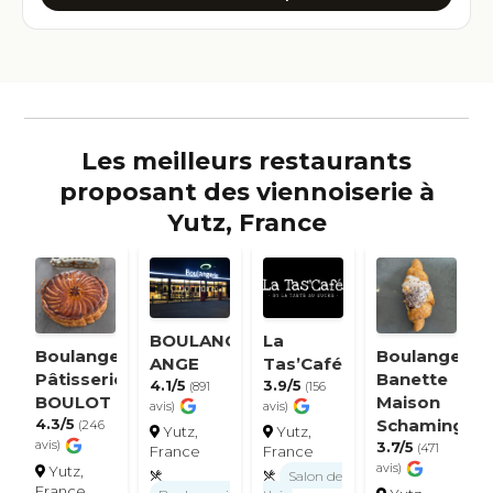
Les meilleurs restaurants
proposant des viennoiserie à
Yutz, France
BOULANGERIE
La
Boulangerie
Boulangerie
ANGE
Tas’Café
Pâtisserie
Banette
4.1/5
3.9/5
(891
(156
BOULOT
Maison
avis)
avis)
4.3/5
Schaming
(246
Yutz,
Yutz,
avis)
3.7/5
(471
France
France
avis)
Yutz,
Salon de
France