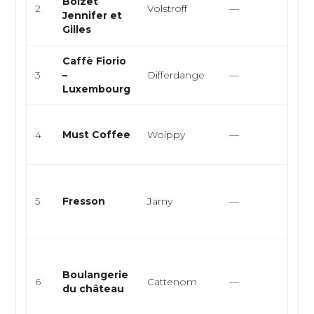
Boizet
pâtis
2
Volstroff
—
Jennifer et
vien
Gilles
gâte
Caffè Fiorio
Cuis
3
–
Differdange
—
café
Luxembourg
Café
4
Must Coffee
Woippy
—
thé,
gou
Pâti
Choc
5
Fresson
Jarny
—
Glac
thé
Boul
pâtis
Boulangerie
6
Cattenom
—
vien
du château
sand
sn...