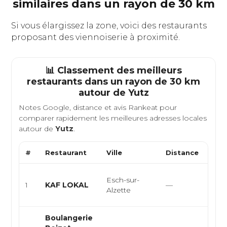
similaires dans un rayon de 30 km
Si vous élargissez la zone, voici des restaurants
proposant des viennoiserie à proximité.
📊 Classement des meilleurs
restaurants dans un rayon de 30 km
autour de
Yutz
Notes Google, distance et avis Rankeat pour
comparer rapidement les meilleures adresses locales
autour de
Yutz
.
#
Restaurant
Ville
Distance
Type
Café
Esch-sur-
1
KAF LOKAL
—
cuisi
Alzette
bru
Boulangerie
Boul