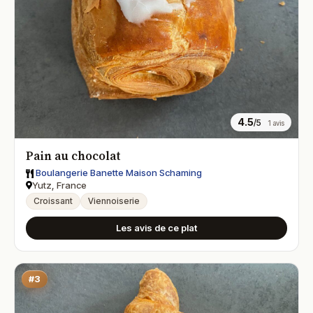
4.5
/5
1 avis
Pain au chocolat
Boulangerie Banette Maison Schaming
Yutz, France
Croissant
Viennoiserie
Les avis de ce plat
#3