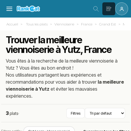
Accueil
Tous les plats
Viennoiserie
France
Grand Est
Mosel
Trouver la meilleure
viennoiserie à Yutz, France
Vous êtes à la recherche de la meilleure
viennoiserie
à
Yutz
? Vous êtes au bon endroit !
Nos utilisateurs partagent leurs expériences et
recommandations pour vous aider à trouver
la meilleure
viennoiserie à Yutz
et éviter les mauvaises
expériences.
3
plats
·
Filtres