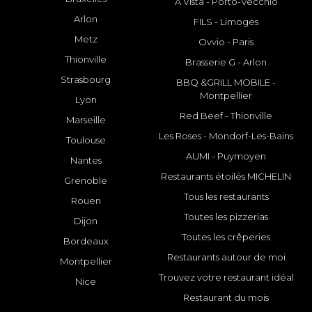
A Vista - Porto-Vecchio
Arlon
FILS - Limoges
Metz
Ovvio - Paris
Thionville
Brasserie G - Arlon
Strasbourg
BBQ &GRILL MOBILE -
Montpellier
Lyon
Red Beef - Thionville
Marseille
Les Roses - Mondorf-Les-Bains
Toulouse
AUMI - Puymoyen
Nantes
Restaurants étoilés MICHELIN
Grenoble
Tous les restaurants
Rouen
Toutes les pizzerias
Dijon
Toutes les crêperies
Bordeaux
Restaurants autour de moi
Montpellier
Trouvez votre restaurant idéal
Nice
Restaurant du mois