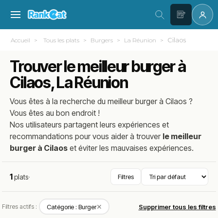
Cilaos
Accueil
Tous les plats
Burgers
La Réunion
Trouver le meilleur burger à
Cilaos, La Réunion
Vous êtes à la recherche du meilleur
burger
à
Cilaos
?
Vous êtes au bon endroit !
Nos utilisateurs partagent leurs expériences et
recommandations pour vous aider à trouver
le meilleur
burger à Cilaos
et éviter les mauvaises expériences.
1
plats
·
Filtres
✕
Filtres actifs :
Catégorie : Burger
Supprimer tous les filtres