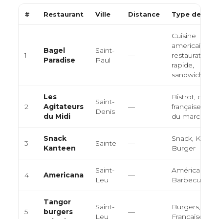
#
Restaurant
Ville
Distance
Type de Cuis
Cuisine
americaine,
Bagel
Saint-
1
—
restauration
Paradise
Paul
rapide,
sandwicherie, .
Les
Bistrot, cuisin
Saint-
2
Agitateurs
—
française, cuis
Denis
du Midi
du marché
Snack
Snack, Kebab
3
Sainte
—
Kanteen
Burger
Saint-
Américaine,
4
Americana
—
Leu
Barbecue
Tangor
Saint-
Burgers,
5
burgers
—
Leu
Française