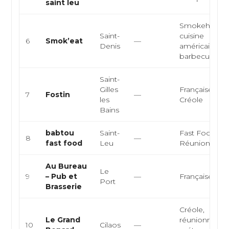
saint leu
Smokehouse
Saint-
cuisine
6
Smok’eat
—
Denis
américaine,
barbecue
Saint-
Gilles
Française,
7
Fostin
—
les
Créole
Bains
babtou
Saint-
Fast Food,
8
—
fast food
Leu
Réunionnaise
Au Bureau
Le
9
– Pub et
—
Française, Pu
Port
Brasserie
Créole,
Le Grand
réunionnaise,
10
Cilaos
—