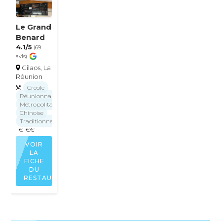
Le Grand
Benard
4.1/5
(69
avis)
Cilaos, La
Réunion
Créole
Réunionnaise
Métropolitaine
Chinoise
Traditionnelle
· €-€€
VOIR
LA
FICHE
DU
RESTAURANT