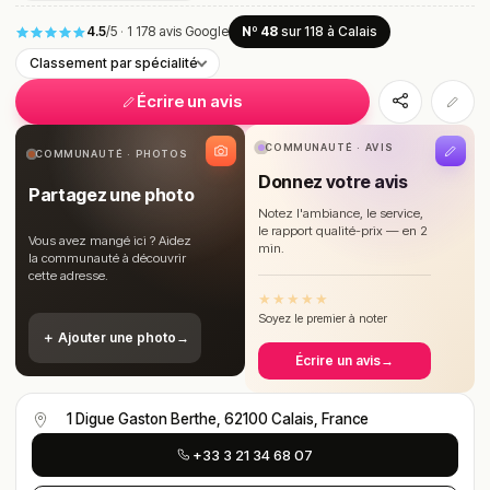
4.5
/5
·
1 178 avis Google
Nº 48
sur 118
à Calais
Classement par spécialité
Écrire un avis
COMMUNAUTÉ · AVIS
COMMUNAUTÉ · PHOTOS
Donnez votre avis
Partagez une photo
Notez l'ambiance, le service,
le rapport qualité-prix — en 2
Vous avez mangé ici ? Aidez
min.
la communauté à découvrir
cette adresse.
★
★
★
★
★
Soyez le premier à noter
＋ Ajouter une photo
→
Écrire un avis
→
1 Digue Gaston Berthe, 62100 Calais, France
+33 3 21 34 68 07