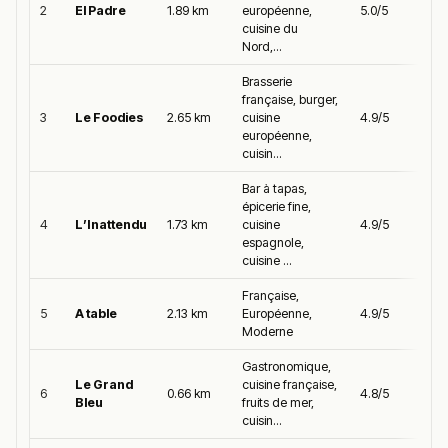
2
El Padre
1.89 km
européenne,
5.0/5
cuisine du
Nord,...
Brasserie
française, burger,
3
Le Foodies
2.65 km
cuisine
4.9/5
européenne,
cuisin...
Bar à tapas,
épicerie fine,
4
L’Inattendu
1.73 km
cuisine
4.9/5
espagnole,
cuisine ...
Française,
5
A table
2.13 km
Européenne,
4.9/5
Moderne
Gastronomique,
Le Grand
cuisine française,
6
0.66 km
4.8/5
Bleu
fruits de mer,
cuisin...