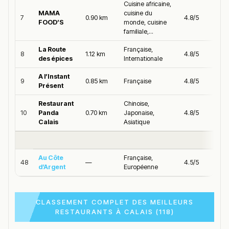
Cuisine africaine,
MAMA
cuisine du
7
0.90 km
4.8/5
FOOD’S
monde, cuisine
familiale,...
La Route
Française,
8
1.12 km
4.8/5
des épices
Internationale
A l’Instant
9
0.85 km
Française
4.8/5
Présent
Restaurant
Chinoise,
10
Panda
0.70 km
Japonaise,
4.8/5
Calais
Asiatique
Au Côte
Française,
48
—
4.5/5
d’Argent
Européenne
CLASSEMENT COMPLET DES MEILLEURS
RESTAURANTS À CALAIS (118)