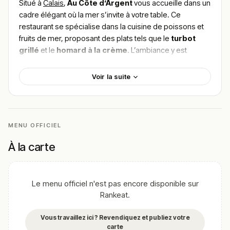
Situé à
Calais
,
Au Côte d’Argent
vous accueille dans un
cadre élégant où la mer s’invite à votre table. Ce
restaurant se spécialise dans la cuisine de poissons et
fruits de mer, proposant des plats tels que le
turbot
grillé
et le
homard à la crème
. L’ambiance y est
raffinée, idéale pour les amateurs de produits frais et
locaux. Pour
trouver le meilleur plat de Au Côte
Voir la suite
d’Argent
, explorez l’expérience culinaire unique mise
en valeur par les éloges clientèles satisfaites.
!
Texte généré par intelligence artificielle, en attente de
validation humaine.
MENU OFFICIEL
Cette description peut contenir des erreurs, n'hésitez pas à
À la carte
nous aider en vous rendant sur :
Améliorer la fiche de cet
établissement
Le menu officiel n'est pas encore disponible sur
Rankeat.
Vous travaillez ici ? Revendiquez et publiez votre
carte