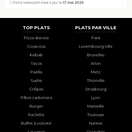
Fiche restaurant mise à jour le
17 mai 2025
TOP PLATS
PLATS PAR VILLE
Pizza diavola
Paris
Couscous
Luxembourg Ville
Kebab
Bruxelles
Tacos
Arlon
Paëlla
Metz
Sushis
Thionville
Crêpes
Strasbourg
Pâtes carbonara
Lyon
Burger
Marseille
Raclette
Toulouse
Buffet à volonté
Nantes
Lasagnes
Grenoble