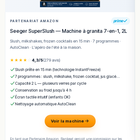
prime
PARTENARIAT AMAZON
Seeger SuperSlush — Machine à granita 7-en-1, 2L
Slush, milkshakes, frozen cocktails en 15 min · 7 programmes ·
AutoClean · L'apéro de l'été à la maison.
★
★
★
★
☆
4,3/5
(279 avis)
Slush prête en 15 min (technologie InstantFreeze)
7 programmes : slush, milkshake, frozen cocktail, jus glacé…
Capacité 2 L — plusieurs verres par cycle
Conservation au froid jusqu’à 4 h
Écran tactile intuitif (enfants OK)
Nettoyage automatique AutoClean
Voir la machine
En tant que Partenaire Amazon, Rankeat perçoit une commission sur les