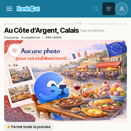
Accueil
Tous les restaurants
France 🇫🇷
Hauts-de-France
Pas-
Au Côte d’Argent, Calais
Page non attribuée
Française
·
Européenne
•
€€€-€€€€
Fermé toute la journée