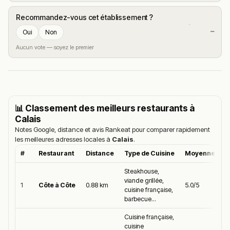
Recommandez-vous cet établissement ?
—
Oui
Non
Aucun vote — soyez le premier
📊 Classement des meilleurs restaurants à
Calais
Notes Google, distance et avis Rankeat pour comparer rapidement
les meilleures adresses locales à
Calais
.
#
Restaurant
Distance
Type de Cuisine
Moyenne Goo
Steakhouse,
viande grillée,
1
Côte à Côte
0.88 km
5.0/5
cuisine française,
barbecue...
Cuisine française,
cuisine