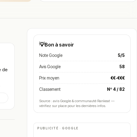
💡
Bon à savoir
Note Google
5/5
Avis Google
58
e de
Prix moyen
€€-€€€
e
Classement
Nº 4 / 82
Source : avis Google & communauté Rankeat —
a
vérifiez sur place pour les dernières infos.
PUBLICITÉ · GOOGLE