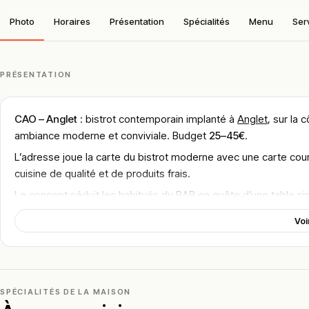
Photo
Horaires
Présentation
Spécialités
Menu
Ser
PRÉSENTATION
CAO – Anglet
: bistrot contemporain implanté à
Anglet
, sur la
ambiance moderne et conviviale. Budget
25–45€
.
L’adresse joue la carte du bistrot moderne avec une carte cour
cuisine de qualité et de produits frais.
Le concept séduit les habitués du BAB en quête d’une table sin
dans son territoire.
Voi
CAO s’inscrit dans la mouvance des nouvelles tables bistronomiqu
fraîcheur et le travail des bons produits.
Localisation
SPÉCIALITÉS DE LA MAISON
L’adresse exacte est
13 Rue Paul Courbin, 64600 Anglet
, dans