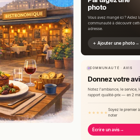
photo
Vous avez mangé ici ? Aidez l
communauté à découvrir cett
adresse.
＋ Ajouter une photo
→
COMMUNAUTÉ · AVIS
Donnez votre av
Notez l'ambiance, le service, l
rapport qualité-prix — en 2 mi
Soyez le premier 
★
★
★
★
★
noter
Écrire un avis
→