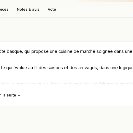
vices
Notes & avis
Vote
 côte basque, qui propose une cuisine de marché soignée dans une
te qui évolue au fil des saisons et des arrivages, dans une logiqu
cère, ni trop classique ni trop avant-gardiste, parfaitement ancré
r la suite
es d’Anglet et de Biarritz, avec un parti pris pour la simplicité, l
 un secteur d’Anglet bien desservi par les axes principaux du BAB.