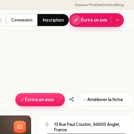
Espace Pro
Aide
Contact
Blog
Connexion
Inscription
Écrire un avis
K
Écrire un avis
Améliorer la fiche
S
13 Rue Paul Courbin, 64600 Anglet,
France