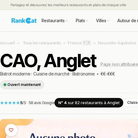
Partagez et découvrez les meilleurs restaurants et plats de chaque ville
Restaurants
Plats
Villes
Autour de 
Accueil
Tous les restaurants
France 🇫🇷
Nouvelle-Aquitaine
CAO, Anglet
Page non attribué
Bistrot moderne
·
Cuisine de marché
·
Bistronomie
•
€€-€€€
Ouvert maintenant
5
/5
·
58 avis Google
Nº 4
sur 82
restaurants
à Anglet
Class