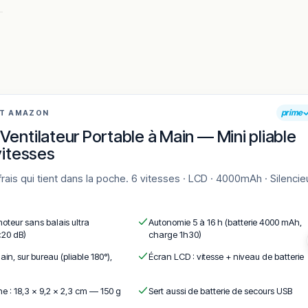
précision des cuissons, avec des avis qui évoquent « des produits f
, plusieurs convives mentionnant « une équipe qui sait conseiller
prime
AT AMAZON
Ventilateur Portable à Main — Mini pliable
 bistrot moderne agréable » et d’« une ambiance feutrée idéale pour
vitesses
fs, avec une appréciation pour « des assiettes soignées à un prix j
moteur sans balais ultra
Autonomie 5 à 16 h (batterie 4000 mAh,
<20 dB)
charge 1h30)
ain, sur bureau (pliable 180°),
Écran LCD : vitesse + niveau de batterie
e : 18,3 × 9,2 × 2,3 cm — 150 g
Sert aussi de batterie de secours USB