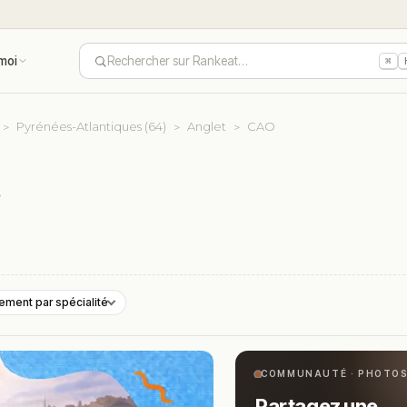
moi
Rechercher sur Rankeat…
⌘
Pyrénées-Atlantiques (64)
Anglet
CAO
e
ement par spécialité
COMMUNAUTÉ · PHOTO
Partagez une