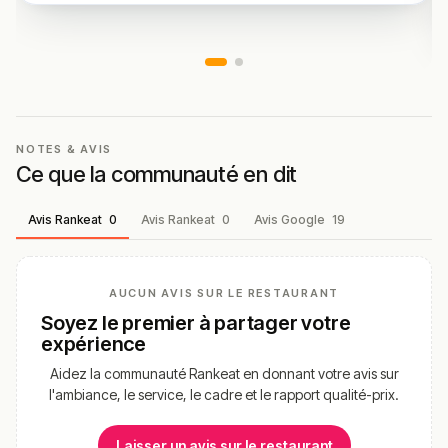
Cette description peut contenir des erreurs, n'hésitez pas à
nous aider en vous rendant sur :
Améliorer la fiche de cet
établissement
NOTES & AVIS
Ce que la communauté en dit
Avis Rankeat
0
Avis Rankeat
0
Avis Google
19
AUCUN AVIS SUR LE RESTAURANT
Soyez le premier à partager votre
expérience
Aidez la communauté Rankeat en donnant votre avis sur
l'ambiance, le service, le cadre et le rapport qualité-prix.
Laisser un avis sur le restaurant