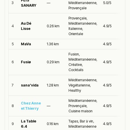
PEIS
3
—
Méditerranéenne,
5.0/5
SANARY
Provençale
Provençale,
Au Dé
Méditerranéenne,
4
0.26 km
4.9/5
Lisse
Italienne,
Orientale
5
MaVa
1.36 km
4.9/5
Fusion,
Méditerranéenne,
6
Fusiø
0.29 km
4.9/5
Créative,
Cocktails
Méditerranéenne,
7
sana’vida
1.28 km
Végétarienne,
4.9/5
Healthy
Méditerranéenne,
Chez Anne
8
—
Provençale,
4.9/5
et Thierry
Cuisine maison
La Table
Tapas, Bar à vin,
9
0.16 km
4.9/5
6.4
Méditerranéenne