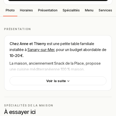
Photo
Horaires
Présentation
Spécialités
Menu
Services
PRÉSENTATION
Chez Anne et Thierry
est une petite table familiale
installée à
Sanary-sur-Mer
, pour un budget abordable de
10–20 €
.
La maison, anciennement Snack de la Place, propose
une cuisine méditerranéenne 100 % maison.
Plats du jour, pâtes maison et salades composées
Voir la suite
composent une offre simple et savoureuse.
Le tout se déguste en terrasse ou à emporter.
Localisation
SPÉCIALITÉS DE LA MAISON
Le restaurant se situe au cœur de
Sanary-sur-Mer
À essayer ici