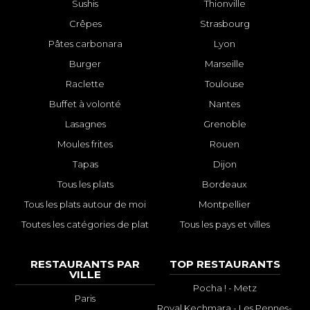
Sushis
Thionville
Crêpes
Strasbourg
Pâtes carbonara
Lyon
Burger
Marseille
Raclette
Toulouse
Buffet à volonté
Nantes
Lasagnes
Grenoble
Moules frites
Rouen
Tapas
Dijon
Tous les plats
Bordeaux
Tous les plats autour de moi
Montpellier
Toutes les catégories de plat
Tous les pays et villes
RESTAURANTS PAR
TOP RESTAURANTS
VILLE
Pocha ! - Metz
Paris
Royal Kechmara - Les Pennes-