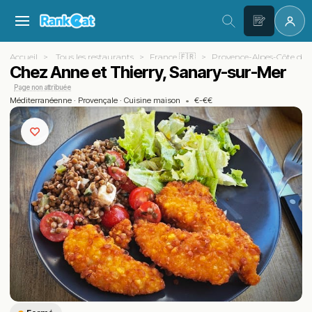
Accueil
Tous les restaurants
France 🇫🇷
Provence-Alpes-Côte d'A
Chez Anne et Thierry, Sanary-sur-Mer
Page non attribuée
Méditerranéenne
·
Provençale
·
Cuisine maison
•
€-€€