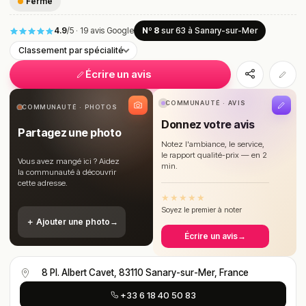
Fermé
4.9
/5
·
19 avis Google
Nº 8
sur 63
à Sanary-sur-Mer
Classement par spécialité
Écrire un avis
COMMUNAUTÉ · AVIS
COMMUNAUTÉ · PHOTOS
Donnez votre avis
Partagez une photo
Notez l'ambiance, le service,
le rapport qualité-prix — en 2
Vous avez mangé ici ? Aidez
min.
la communauté à découvrir
cette adresse.
★
★
★
★
★
Soyez le premier à noter
＋ Ajouter une photo
→
Écrire un avis
→
8 Pl. Albert Cavet, 83110 Sanary-sur-Mer, France
+33 6 18 40 50 83