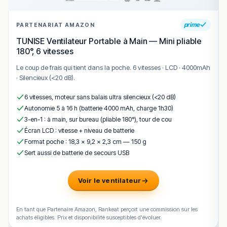
Les pâtes sont-elles maison ?
prime
PARTENARIAT AMAZON
TUNISE Ventilateur Portable à Main — Mini pliable
Peut-on emporter les plats ?
180°, 6 vitesses
Le coup de frais qui tient dans la poche. 6 vitesses · LCD · 4000mAh
Quels sont les horaires ?
· Silencieux (<20 dB).
6 vitesses, moteur sans balais ultra silencieux (<20 dB)
Où se trouve Chez Anne et Thierry ?
Autonomie 5 à 16 h (batterie 4000 mAh, charge 1h30)
3-en-1 : à main, sur bureau (pliable 180°), tour de cou
Conclusion
Écran LCD : vitesse + niveau de batterie
Format poche : 18,3 × 9,2 × 2,3 cm — 150 g
Chez Anne et Thierry est une adresse pratique et
Sert aussi de batterie de secours USB
conviviale de Sanary-sur-Mer, portée par une cuisine
maison.
Voir le ventilateur
Entre plats du jour, pâtes maison et salades composées,
la maison régale à petit prix, en terrasse ou à emporter.
En tant que Partenaire Amazon, Rankeat perçoit une commission sur les
!
Texte généré par intelligence artificielle, en attente de
achats éligibles. Prix et disponibilité susceptibles d'évoluer.
validation humaine.