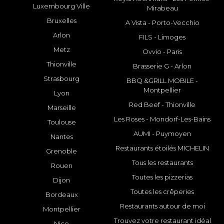
Luxembourg Ville
Mirabeau
Bruxelles
A Vista - Porto-Vecchio
Arlon
FILS - Limoges
Metz
Ovvio - Paris
Thionville
Brasserie G - Arlon
Strasbourg
BBQ &GRILL MOBILE -
Montpellier
Lyon
Red Beef - Thionville
Marseille
Les Roses - Mondorf-Les-Bains
Toulouse
AUMI - Puymoyen
Nantes
Restaurants étoilés MICHELIN
Grenoble
Tous les restaurants
Rouen
Toutes les pizzerias
Dijon
Toutes les crêperies
Bordeaux
Restaurants autour de moi
Montpellier
Trouvez votre restaurant idéal
Nice