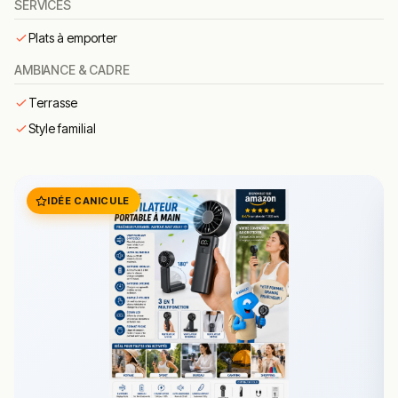
SERVICES
Dessert maison
– dessert maison du jour.
Plats à emporter
Résumé des commentaires
AMBIANCE & CADRE
Chez Anne et Thierry est apprécié comme une petite
Terrasse
adresse familiale et gourmande de Sanary.
Style familial
La cuisine maison, les pâtes fabriquées sur place et le
bon rapport qualité-prix reviennent parmi les points
appréciés.
IDÉE CANICULE
La terrasse et l’accueil chaleureux séduisent les habitués
du centre.
Chez Anne et Thierry est une adresse pratique et
conviviale à Sanary-sur-Mer.
Questions fréquentes
Quel type de cuisine propose Chez Anne et
Thierry ?