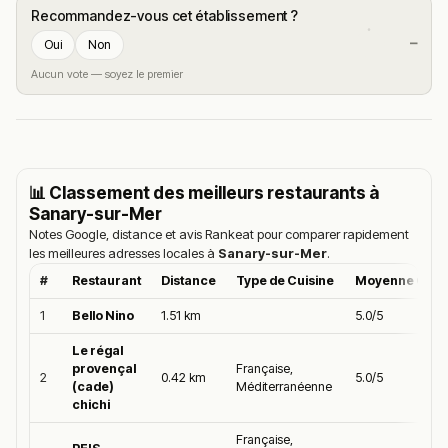
Recommandez-vous cet établissement ?
—
Oui
Non
Aucun vote — soyez le premier
📊 Classement des meilleurs restaurants à
Sanary-sur-Mer
Notes Google, distance et avis Rankeat pour comparer rapidement
les meilleures adresses locales à
Sanary-sur-Mer
.
#
Restaurant
Distance
Type de Cuisine
Moyenne Goog
1
Bello Nino
1.51 km
5.0/5
Le régal
provençal
Française,
2
0.42 km
5.0/5
(cade)
Méditerranéenne
chichi
Française,