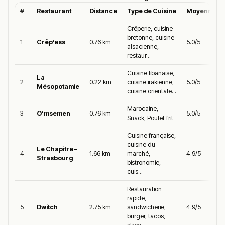
#
Restaurant
Distance
Type de Cuisine
Moyenne Go
Crêperie, cuisine
bretonne, cuisine
1
Crêp’ess
0.76 km
5.0/5
alsacienne,
restaur...
Cuisine libanaise,
La
2
0.22 km
cuisine irakienne,
5.0/5
Mésopotamie
cuisine orientale...
Marocaine,
3
O’msemen
0.76 km
5.0/5
Snack, Poulet frit
Cuisine française,
cuisine du
Le Chapitre –
4
1.66 km
marché,
4.9/5
Strasbourg
bistronomie,
cuis...
Restauration
rapide,
5
Dwitch
2.75 km
sandwicherie,
4.9/5
burger, tacos,