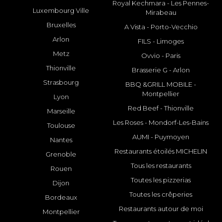
Royal Kechmara - Les Pennes-
Luxembourg Ville
Mirabeau
Bruxelles
A Vista - Porto-Vecchio
Arlon
FILS - Limoges
Metz
Ovvio - Paris
Thionville
Brasserie G - Arlon
Strasbourg
BBQ &GRILL MOBILE -
Montpellier
Lyon
Red Beef - Thionville
Marseille
Les Roses - Mondorf-Les-Bains
Toulouse
AUMI - Puymoyen
Nantes
Restaurants étoilés MICHELIN
Grenoble
Tous les restaurants
Rouen
Toutes les pizzerias
Dijon
Toutes les crêperies
Bordeaux
Restaurants autour de moi
Montpellier