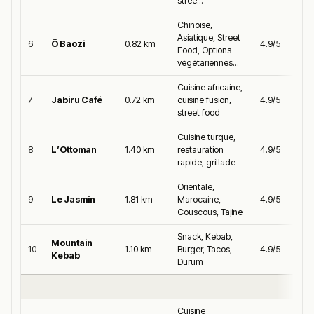
stree...
Chinoise,
Asiatique, Street
6
Ô Baozi
0.82 km
4.9/5
Food, Options
végétariennes...
Cuisine africaine,
7
Jabiru Café
0.72 km
cuisine fusion,
4.9/5
street food
Cuisine turque,
8
L’Ottoman
1.40 km
restauration
4.9/5
rapide, grillade
Orientale,
9
Le Jasmin
1.81 km
Marocaine,
4.9/5
Couscous, Tajine
Snack, Kebab,
Mountain
10
1.10 km
Burger, Tacos,
4.9/5
Kebab
Durum
Cuisine