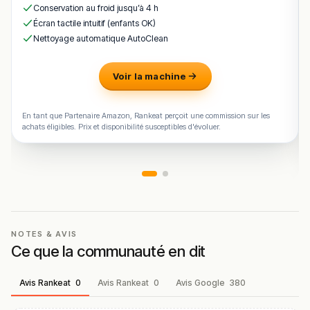
Conservation au froid jusqu’à 4 h
nous aider en vous rendant sur :
Améliorer la fiche de cet
Écran tactile intuitif (enfants OK)
établissement
Nettoyage automatique AutoClean
Voir la machine
En tant que Partenaire Amazon, Rankeat perçoit une commission sur les
achats éligibles. Prix et disponibilité susceptibles d'évoluer.
NOTES & AVIS
Ce que la communauté en dit
Avis Rankeat
0
Avis Rankeat
0
Avis Google
380