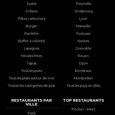
Sushis
Thionville
Crêpes
Strasbourg
Pâtes carbonara
Lyon
Burger
Marseille
Raclette
Toulouse
Buffet à volonté
Nantes
Lasagnes
Grenoble
Moules frites
Rouen
Tapas
Dijon
Tous les plats
Bordeaux
Tous les plats autour de moi
Montpellier
Toutes les catégories de plat
Tous les pays et villes
RESTAURANTS PAR
TOP RESTAURANTS
VILLE
Pocha ! - Metz
Paris