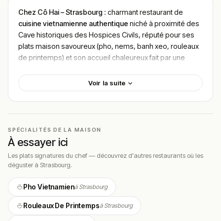
Chez Cô Hai – Strasbourg
: charmant restaurant de
cuisine vietnamienne authentique
niché à proximité des
Cave historiques des Hospices Civils, réputé pour ses
plats maison savoureux (pho, nems, banh xeo, rouleaux
de printemps) et son accueil chaleureux fait par une
équipe familiale, parfait pour un déjeuner ou un dîner
dépaysant dans une ambiance conviviale, budget
10–20
Voir la suite
€
.
Localisation
Chez Cô Hai se trouve au
5 Place de l’Hôpital, 67000
SPÉCIALITÉS DE LA MAISON
Strasbourg (Bas-Rhin, Grand Est)
, dans un quartier
À essayer ici
central facilement accessible à pied depuis la
Les plats signatures du chef — découvrez d'autres restaurants où les
cathédrale, la Petite France et les quais de l’Ill, idéal pour
déguster à Strasbourg.
une pause gourmande après une balade touristique.
Pho Vietnamien
à Strasbourg
L’adresse est située dans une petite rue paisible où se
mêlent restaurants et lieux historiques, ce qui en fait une
Rouleaux De Printemps
à Strasbourg
halte appréciée des locaux comme des visiteurs.