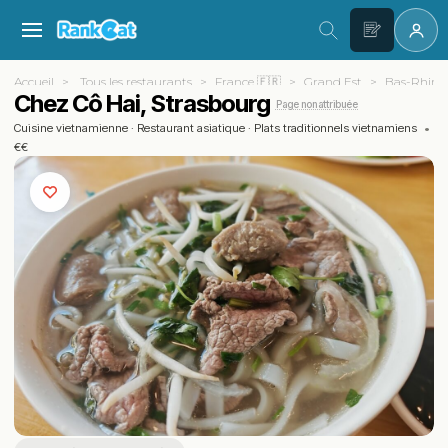
Accueil
Tous les restaurants
France 🇫🇷
Grand Est
Bas-Rhin (
Chez Cô Hai, Strasbourg
Page non attribuée
Cuisine vietnamienne
·
Restaurant asiatique
·
Plats traditionnels vietnamiens
•
€€