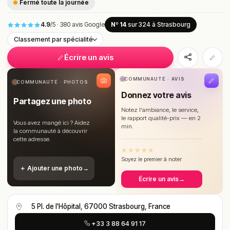
Fermé toute la journée
4.9
/5
·
380 avis Google
Nº 14
sur 324
à Strasbourg
Classement par spécialité
Écrire un avis
COMMUNAUTÉ · AVIS
COMMUNAUTÉ · PHOTOS
Donnez votre avis
Partagez une photo
Notez l'ambiance, le service,
le rapport qualité-prix — en 2
Vous avez mangé ici ? Aidez
min.
la communauté à découvrir
cette adresse.
★
★
★
★
★
Soyez le premier à noter
＋ Ajouter une photo
→
Écrire un avis
→
5 Pl. de l'Hôpital, 67000 Strasbourg, France
+33 3 88 64 91 17