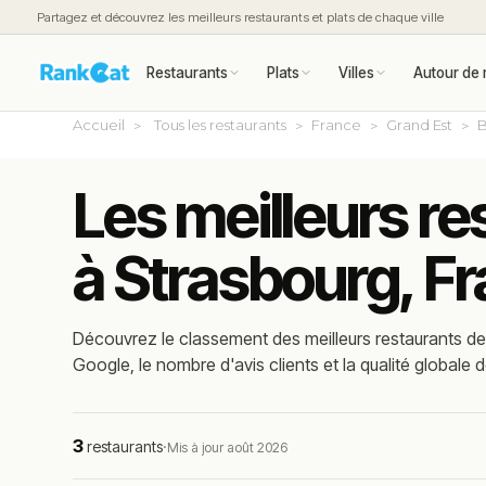
Partagez et découvrez les meilleurs restaurants et plats de chaque ville
Restaurants
Plats
Villes
Autour de 
Accueil
Tous les restaurants
France
Grand Est
B
Les meilleurs r
à Strasbourg, F
Découvrez le classement des meilleurs restaurants de
Google, le nombre d'avis clients et la qualité globale d
3
restaurants
·
Mis à jour août 2026