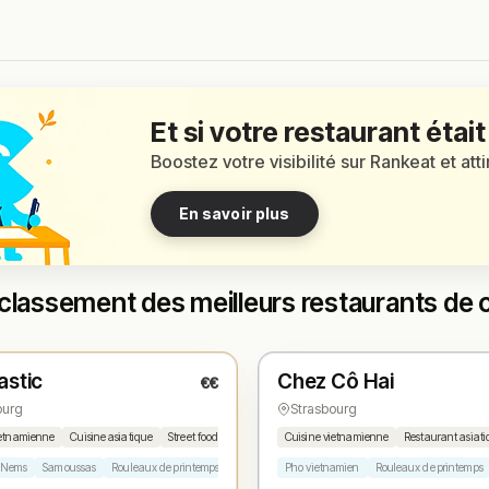
Et si votre restaurant était
Boostez votre visibilité sur Rankeat et att
En savoir plus
classement des meilleurs restaurants de 
t
Fermé
(11:30 – 15:00, 18:30 – 21:00)
(fermé aujourd'hui)
astic
Chez Cô Hai
€€
1
N° 2
★
ourg
Strasbourg
ietnamienne
Cuisine asiatique
Street food
Cuisine vietnamienne
Restaurant asiat
Nems
Samoussas
Rouleaux de printemps
Bun
Pho vietnamien
Rouleaux de printemps