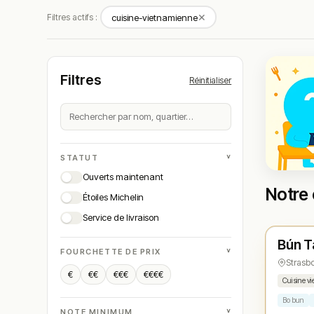
✕
Filtres actifs :
cuisine-vietnamienne
Filtres
Réinitialiser
˅
STATUT
Ouverts maintenant
Notre 
Étoiles Michelin
Ouver
Service de livraison
Bún T
N° 
★
˅
FOURCHETTE DE PRIX
Strasb
€
€€
€€€
€€€€
Cuisine v
Bo bun
˅
NOTE MINIMUM