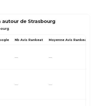
m autour de
Strasbourg
bourg
.
oogle
Nb Avis Rankeat
Moyenne Avis Rankeat
—
—
—
—