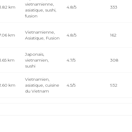
vietnamienne,
3.82 km
4.8/5
333
asiatique, sushi,
fusion
Vietnamienne,
7.06 km
4.8/5
162
Asiatique, Fusion
Japonais,
3.65 km
vietnamien,
4.7/5
308
sushi
Vietnamien,
2.60 km
asiatique, cuisine
4.5/5
932
du Vietnam