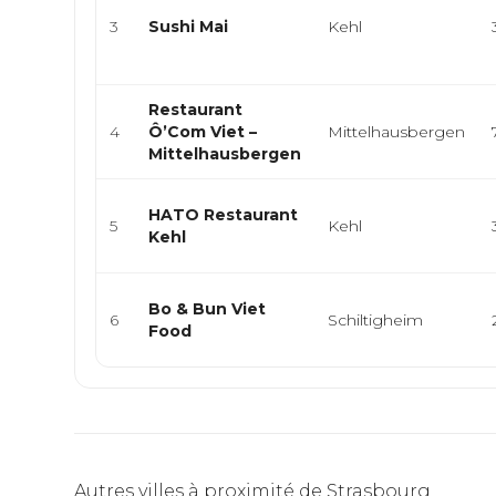
3
Sushi Mai
Kehl
Restaurant
4
Ô’Com Viet –
Mittelhausbergen
Mittelhausbergen
HATO Restaurant
5
Kehl
Kehl
Bo & Bun Viet
6
Schiltigheim
Food
Autres villes à proximité de Strasbourg