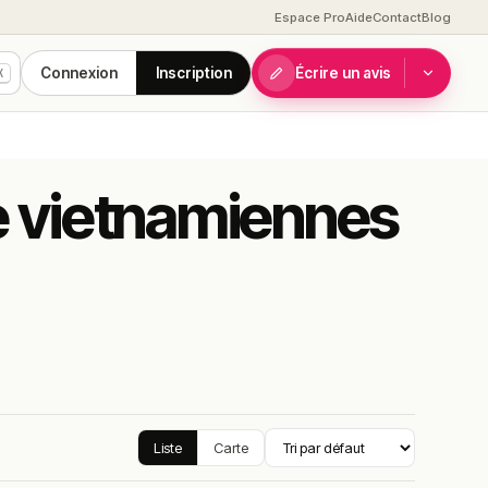
Espace Pro
Aide
Contact
Blog
Connexion
Inscription
Écrire un avis
K
ne vietnamiennes
Liste
Carte