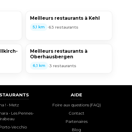
Meilleurs restaurants à Kehl
•
63 restaurants
5,1 km
llkirch-
Meilleurs restaurants à
Oberhausbergen
•
3 restaurants
6,1 km
ESTAURANTS
AIDE
a ! - Metz
Foire aux questions (FAQ)
ara - Les Pennes-
Contact
irabeau
Partenaires
- Porto-Vecchio
Blog