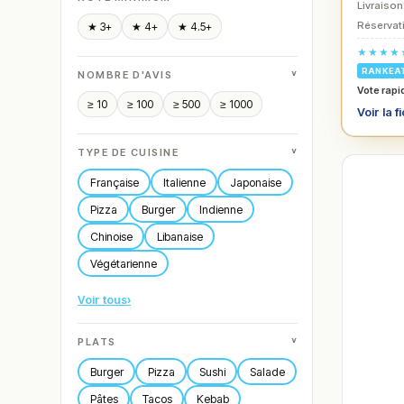
Livraison
Réservati
★ 3+
★ 4+
★ 4.5+
★★★★
RANKEA
˅
NOMBRE D'AVIS
Vote rapi
≥ 10
≥ 100
≥ 500
≥ 1000
Voir la f
˅
TYPE DE CUISINE
Française
Italienne
Japonaise
Pizza
Burger
Indienne
Chinoise
Libanaise
Végétarienne
Voir tous
›
˅
PLATS
Burger
Pizza
Sushi
Salade
Pâtes
Tacos
Kebab