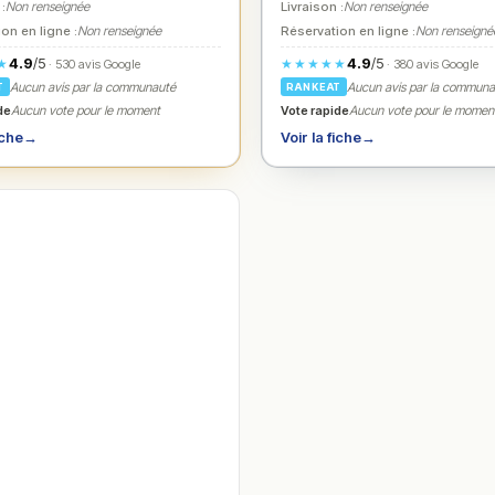
 :
Non renseignée
Livraison :
Non renseignée
on en ligne :
Non renseignée
Réservation en ligne :
Non renseigné
4.9
/5
4.9
/5
★
★★★★★
· 530 avis Google
· 380 avis Google
Aucun avis par la communauté
Aucun avis par la commun
T
RANKEAT
de
Vote rapide
Aucun vote pour le moment
Aucun vote pour le momen
iche
→
Voir la fiche
→