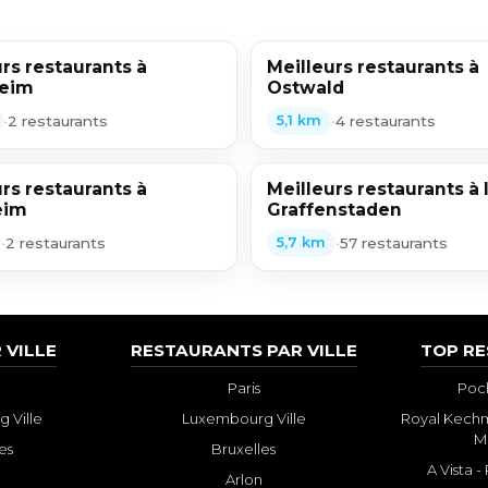
rs restaurants à
Meilleurs restaurants à
heim
Ostwald
•
2 restaurants
•
4 restaurants
5,1 km
rs restaurants à
Meilleurs restaurants à I
eim
Graffenstaden
•
2 restaurants
•
57 restaurants
5,7 km
 VILLE
RESTAURANTS PAR VILLE
TOP R
Paris
Poch
 Ville
Luxembourg Ville
Royal Kechm
M
es
Bruxelles
A Vista 
Arlon