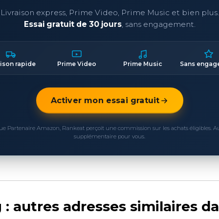
Livraison express, Prime Video, Prime Music et bien plus.
Essai gratuit de 30 jours
, sans engagement.
aison rapide
Prime Video
Prime Music
Sans engag
Activer mon essai gratuit
ue Partenaire Amazon, Rankeat perçoit une commission sur les achats éligibles. 
supplémentaire pour vous.
 : autres adresses similaires d