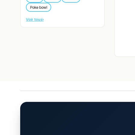
Poke bowl
Voir tous
›