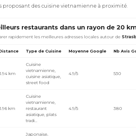
nts proposant des cuisine vietnamienne à proximité.
lleurs restaurants dans un rayon de 20 k
rer rapidement les meilleures adresses locales autour de
Stras
Distance
Type de Cuisine
Moyenne Google
Nb Avis G
Cuisine
vietnamienne,
3.94 km
4.9/5
530
cuisine asiatique,
street food
Cuisine
vietnamienne,
3.96 km
restaurant
4.9/5
380
asiatique, plats
tradi...
Japonaise,