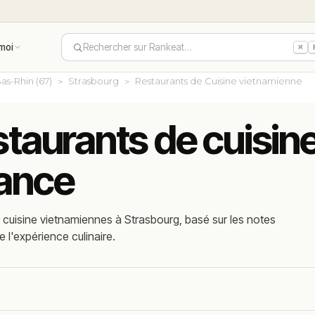
moi
Rechercher sur Rankeat…
⌘
as-Rhin (67)
Strasbourg
Restaurants de Cuisine vietnamienne
estaurants de cuisi
rance
 cuisine vietnamiennes à Strasbourg, basé sur les notes
e l'expérience culinaire.