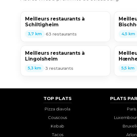
Meilleurs restaurants à
Meilleu
Schiltigheim
Bisch
•
63 restaurants
3,7 km
4,5 km
Meilleurs restaurants à
Meilleu
Lingolsheim
Hœnh
•
3 restaurants
5,3 km
5,5 km
TOP PLATS
PLATS PAR
Pizza diavola
Paris
Couscous
Luxembourg
Kebab
Bruxell
Tacos
Arlon