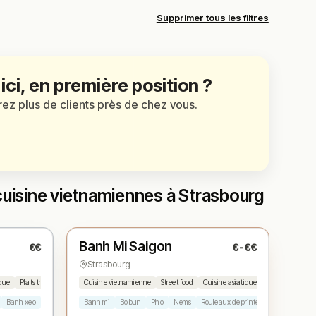
Supprimer tous les filtres
 ici, en première position ?
irez plus de clients près de chez vous.
cuisine vietnamiennes à Strasbourg
Fermé
Banh Mi Saigon
€€
€-€€
N° 3
★
Strasbourg
ique
Plats traditionnels vietnamiens
Cuisine vietnamienne
Street food
Cuisine asiatique
Sandwicherie
Banh xeo
Nems vietnamiens
Banh mi
Riz sauté & nouilles
Bo bun
Pho
Nems
Rouleaux de printemps