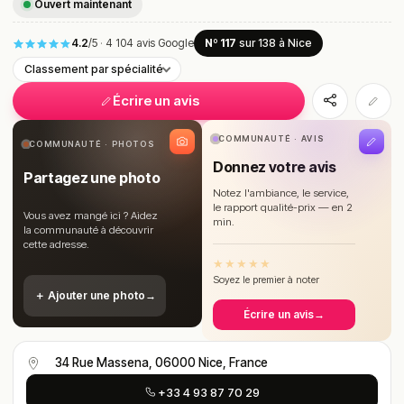
Ouvert maintenant
4.2
/5
·
4 104 avis Google
Nº 117
sur 138
à Nice
Classement par spécialité
Écrire un avis
COMMUNAUTÉ · AVIS
COMMUNAUTÉ · PHOTOS
Donnez votre avis
Partagez une photo
Notez l'ambiance, le service,
le rapport qualité-prix — en 2
Vous avez mangé ici ? Aidez
min.
la communauté à découvrir
cette adresse.
★
★
★
★
★
Soyez le premier à noter
＋ Ajouter une photo
→
Écrire un avis
→
34 Rue Massena, 06000 Nice, France
+33 4 93 87 70 29