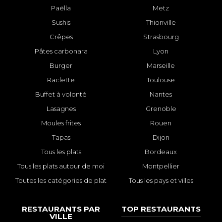
Paëlla
Metz
Sushis
Thionville
Crêpes
Strasbourg
Pâtes carbonara
Lyon
Burger
Marseille
Raclette
Toulouse
Buffet à volonté
Nantes
Lasagnes
Grenoble
Moules frites
Rouen
Tapas
Dijon
Tous les plats
Bordeaux
Tous les plats autour de moi
Montpellier
Toutes les catégories de plat
Tous les pays et villes
RESTAURANTS PAR
TOP RESTAURANTS
VILLE