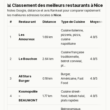
📊 Classement des meilleurs restaurants à
Nice
Notes Google, distance et avis Rankeat pour comparer rapidement
les meilleures adresses locales à
Nice
.
#
Restaurant
Distance
Type de Cuisine
Moyenne Go
Cuisine italienne,
Les
pizzeria, pizza,
1
1.69 km
4.9/5
Amoureux
cuisine
napolitaine
Cuisine française
traditionnelle,
2
Le Bouchon
2.64 km
4.9/5
bistrot convivial,
pl...
Burger,
All Stars
3
0.18 km
Américaine, Fast
4.9/5
Burger
Food
Kosmopolite
Cuisine street-
4
–
1.77 km
food, kebab halal,
4.9/5
BEAUMONT
plats rapides
Bistronomique,