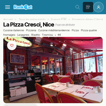
Accueil
Tous les restaurants
France 🇫🇷
Provence-Alpes-Côte d'A
La Pizza Cresci, Nice
Page non attribuée
Cuisine italienne
·
Pizzeria
·
Cuisine méditerranéenne
·
Pizza
·
Pizza quatre
fromages
·
Lasagnes
·
Risotto
·
Tiramisu
•
€€