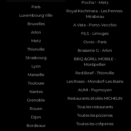
Pocha ! - Metz
Paris
Royal Kechmara - Les Pennes-
Luxembourg Ville
Mirabeau
Bruxelles
A Vista - Porto-Vecchio
Arlon
FILS - Limoges
Metz
Ovvio - Paris
Thionville
Brasserie G - Arlon
Strasbourg
BBQ &GRILL MOBILE -
Montpellier
Lyon
Red Beef - Thionville
Marseille
Les Roses - Mondorf-Les-Bains
Toulouse
AUMI - Puymoyen
Nantes
Restaurants étoilés MICHELIN
Grenoble
Tous les restaurants
Rouen
Toutes les pizzerias
Dijon
Toutes les crêperies
Bordeaux