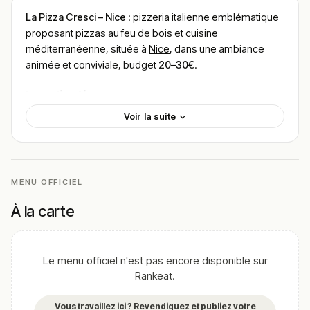
La Pizza Cresci – Nice
: pizzeria italienne emblématique
proposant pizzas au feu de bois et cuisine
méditerranéenne, située à
Nice
, dans une ambiance
animée et conviviale, budget
20–30€
.
Localisation
Voir la suite
La Pizza Cresci est située au 34 rue Masséna, en plein
cœur de la zone piétonne de Nice.
Son emplacement central dans une rue très fréquentée
en fait une adresse incontournable pour les locaux
MENU OFFICIEL
comme pour les touristes.
À la carte
Cadre & ambiance
Le restaurant propose un cadre vivant et chaleureux,
avec une grande salle colorée et une terrasse animée.
Le menu officiel n'est pas encore disponible sur
L’ambiance est dynamique, marquée par le spectacle du
Rankeat.
four à bois visible depuis la rue, attirant les passants et
créant une véritable expérience immersive.
Vous travaillez ici ? Revendiquez et publiez votre