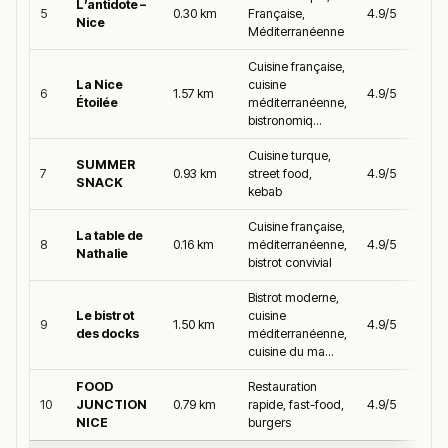
L’antidote –
5
0.30 km
Française,
4.9/5
Nice
Méditerranéenne
Cuisine française,
La Nice
cuisine
6
1.57 km
4.9/5
Étoilée
méditerranéenne,
bistronomiq...
Cuisine turque,
SUMMER
7
0.93 km
street food,
4.9/5
SNACK
kebab
Cuisine française,
La table de
8
0.16 km
méditerranéenne,
4.9/5
Nathalie
bistrot convivial
Bistrot moderne,
Le bistrot
cuisine
9
1.50 km
4.9/5
des docks
méditerranéenne,
cuisine du ma...
FOOD
Restauration
10
JUNCTION
0.79 km
rapide, fast-food,
4.9/5
NICE
burgers