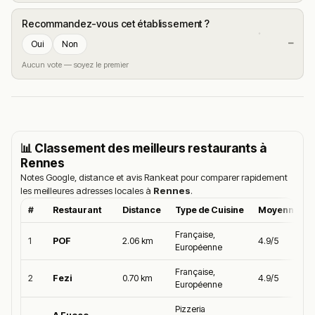
Recommandez-vous cet établissement ?
—
Oui
Non
Aucun vote — soyez le premier
📊 Classement des meilleurs restaurants à
Rennes
Notes Google, distance et avis Rankeat pour comparer rapidement
les meilleures adresses locales à
Rennes
.
#
Restaurant
Distance
Type de Cuisine
Moyenne Go
Française,
1
POF
2.06 km
4.9/5
Européenne
Française,
2
Fezi
0.70 km
4.9/5
Européenne
Pizzeria