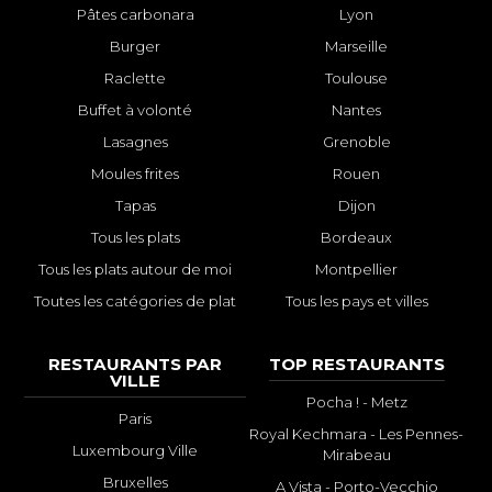
Pâtes carbonara
Lyon
Burger
Marseille
Raclette
Toulouse
Buffet à volonté
Nantes
Lasagnes
Grenoble
Moules frites
Rouen
Tapas
Dijon
Tous les plats
Bordeaux
Tous les plats autour de moi
Montpellier
Toutes les catégories de plat
Tous les pays et villes
RESTAURANTS PAR
TOP RESTAURANTS
VILLE
Pocha ! - Metz
Paris
Royal Kechmara - Les Pennes-
Luxembourg Ville
Mirabeau
Bruxelles
A Vista - Porto-Vecchio