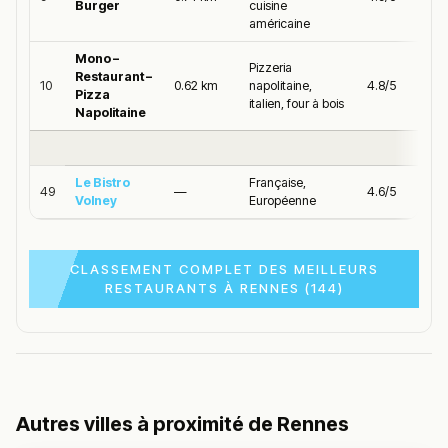
Burger
cuisine
américaine
Mono –
Pizzeria
Restaurant –
10
0.62 km
napolitaine,
4.8/5
Pizza
italien, four à bois
Napolitaine
Le Bistro
Française,
49
—
4.6/5
Volney
Européenne
CLASSEMENT COMPLET DES MEILLEURS
RESTAURANTS À RENNES (144)
Autres villes à proximité de Rennes