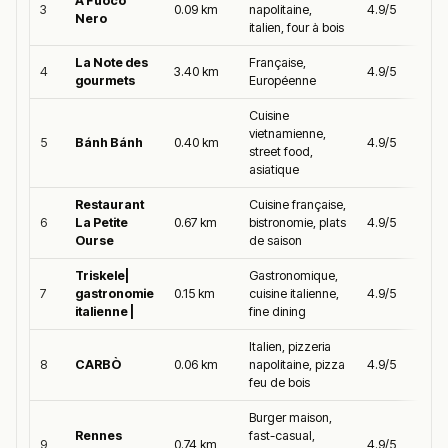
A Fuoco
3
0.09 km
napolitaine,
4.9/5
Nero
italien, four à bois
La Note des
Française,
4
3.40 km
4.9/5
gourmets
Européenne
Cuisine
vietnamienne,
5
Bánh Bánh
0.40 km
4.9/5
street food,
asiatique
Restaurant
Cuisine française,
6
La Petite
0.67 km
bistronomie, plats
4.9/5
Ourse
de saison
Triskele|
Gastronomique,
7
gastronomie
0.15 km
cuisine italienne,
4.9/5
italienne |
fine dining
Italien, pizzeria
8
CARBÒ
0.06 km
napolitaine, pizza
4.9/5
feu de bois
Burger maison,
Rennes
fast-casual,
9
0.74 km
4.9/5