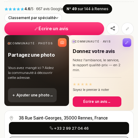
4.6
/5
·
667 avis Google
Nº 49
sur 144
à Rennes
Classement par spécialité
Écrire un avis
COMMUNAUTÉ · AVIS
COMMUNAUTÉ · PHOTOS
Donnez votre avis
Partagez une photo
Notez l'ambiance, le service,
le rapport qualité-prix — en 2
Vous avez mangé ici ? Aidez
min.
la communauté à découvrir
cette adresse.
★
★
★
★
★
Soyez le premier à noter
＋ Ajouter une photo
→
Écrire un avis
→
38 Rue Saint-Georges, 35000 Rennes, France
+33 2 99 27 04 46