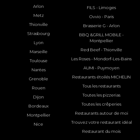
Arlon
FILS - Limoges
Metz
Ovvio - Paris
Thionville
Brasserie G - Arlon
Strasbourg
BBQ &GRILL MOBILE -
Montpellier
Lyon
Red Beef - Thionville
Marseille
Les Roses - Mondorf-Les-Bains
Toulouse
AUMI - Puymoyen
Nantes
Restaurants étoilés MICHELIN
Grenoble
Tous les restaurants
Rouen
Toutes les pizzerias
Dijon
Toutes les crêperies
Bordeaux
Restaurants autour de moi
Montpellier
Trouvez votre restaurant idéal
Nice
Restaurant du mois