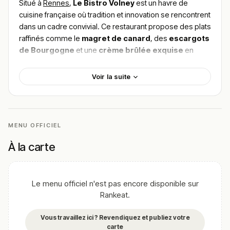
Situé à
Rennes
,
Le Bistro Volney
est un havre de
cuisine française où tradition et innovation se rencontrent
dans un cadre convivial. Ce restaurant propose des plats
raffinés comme le
magret de canard
, des
escargots
de Bourgogne
et une
crème brûlée exquise
en
dessert. Chaque plat est préparé avec des ingrédients
frais de haute qualité pour une expérience culinaire
Voir la suite
inoubliable. Pour
trouver le meilleur plat de Le
Bistro Volney
, venez découvrir par vous-même ce que
les fines bouches rennaises recommandent
chaleureusement.
MENU OFFICIEL
!
Texte généré par intelligence artificielle, en attente de
À la carte
validation humaine.
Cette description peut contenir des erreurs, n'hésitez pas à
nous aider en vous rendant sur :
Améliorer la fiche de cet
Le menu officiel n'est pas encore disponible sur
établissement
Rankeat.
Vous travaillez ici ? Revendiquez et publiez votre
carte