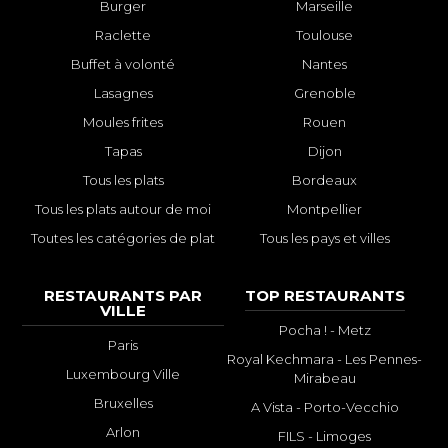
Burger
Marseille
Raclette
Toulouse
Buffet à volonté
Nantes
Lasagnes
Grenoble
Moules frites
Rouen
Tapas
Dijon
Tous les plats
Bordeaux
Tous les plats autour de moi
Montpellier
Toutes les catégories de plat
Tous les pays et villes
RESTAURANTS PAR
TOP RESTAURANTS
VILLE
Pocha ! - Metz
Paris
Royal Kechmara - Les Pennes-
Luxembourg Ville
Mirabeau
Bruxelles
A Vista - Porto-Vecchio
Arlon
FILS - Limoges