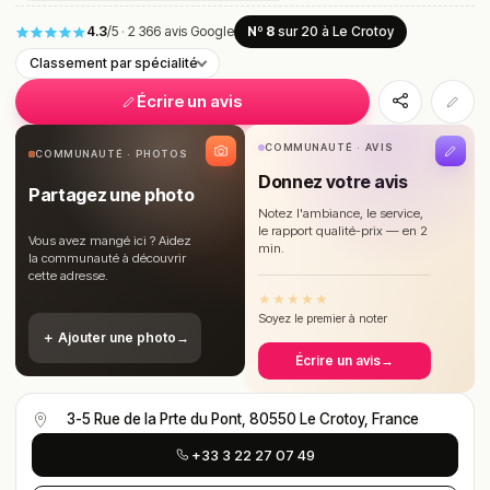
4.3
/5
·
2 366 avis Google
Nº 8
sur 20
à Le Crotoy
Classement par spécialité
Écrire un avis
COMMUNAUTÉ · AVIS
COMMUNAUTÉ · PHOTOS
Donnez votre avis
Partagez une photo
Notez l'ambiance, le service,
le rapport qualité-prix — en 2
Vous avez mangé ici ? Aidez
min.
la communauté à découvrir
cette adresse.
★
★
★
★
★
Soyez le premier à noter
＋ Ajouter une photo
→
Écrire un avis
→
3-5 Rue de la Prte du Pont, 80550 Le Crotoy, France
+33 3 22 27 07 49