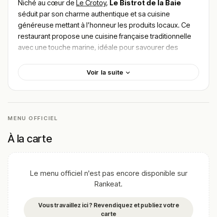
Niché au cœur de
Le Crotoy
,
Le Bistrot de la Baie
séduit par son charme authentique et sa cuisine
généreuse mettant à l’honneur les produits locaux. Ce
restaurant propose une cuisine française traditionnelle
avec une touche marine, idéale pour savourer des
produits de la mer frais et délicieusement préparés.
Parmi les plats incontournables, retrouvez le
fish and
Voir la suite
chips de la baie
, le délicat
camembert rôti
ainsi que
leur célèbre
crème brûlée maison
. Pour les amateurs
de fruits de mer et de saveurs authentiques, c’est
l’adresse qu’il faut découvrir. Pour
trouver le meilleur
MENU OFFICIEL
plat de Le Bistrot de la Baie
, plongez dans les avis de
ceux qui ont été conquis par la convivialité et la passion
À la carte
culinaire de l’établissement.
!
Texte généré par intelligence artificielle, en attente de
Le menu officiel n'est pas encore disponible sur
validation humaine.
Rankeat.
Cette description peut contenir des erreurs, n'hésitez pas à
nous aider en vous rendant sur :
Améliorer la fiche de cet
Vous travaillez ici ? Revendiquez et publiez votre
établissement
carte