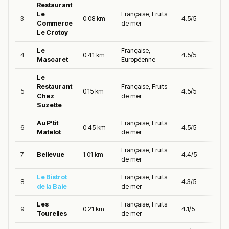
Restaurant
Le
Française, Fruits
3
0.08 km
4.5/5
Commerce
de mer
Le Crotoy
Le
Française,
4
0.41 km
4.5/5
Mascaret
Européenne
Le
Restaurant
Française, Fruits
5
0.15 km
4.5/5
Chez
de mer
Suzette
Au P’tit
Française, Fruits
6
0.45 km
4.5/5
Matelot
de mer
Française, Fruits
7
Bellevue
1.01 km
4.4/5
de mer
Le Bistrot
Française, Fruits
8
—
4.3/5
de la Baie
de mer
Les
Française, Fruits
9
0.21 km
4.1/5
Tourelles
de mer