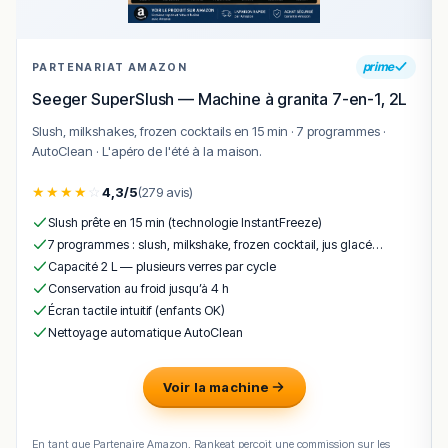
prime
PARTENARIAT AMAZON
Seeger SuperSlush — Machine à granita 7-en-1, 2L
Slush, milkshakes, frozen cocktails en 15 min · 7 programmes ·
AutoClean · L'apéro de l'été à la maison.
★
★
★
★
☆
4,3/5
(279 avis)
Slush prête en 15 min (technologie InstantFreeze)
7 programmes : slush, milkshake, frozen cocktail, jus glacé…
Capacité 2 L — plusieurs verres par cycle
Conservation au froid jusqu’à 4 h
Écran tactile intuitif (enfants OK)
Nettoyage automatique AutoClean
Voir la machine
En tant que Partenaire Amazon, Rankeat perçoit une commission sur les