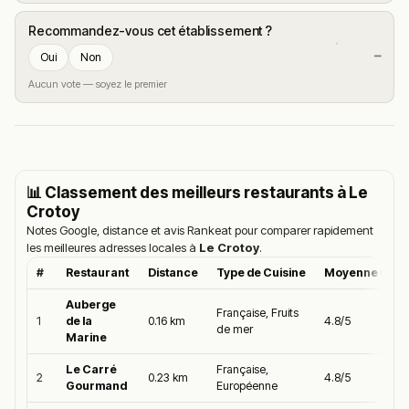
Recommandez-vous cet établissement ?
—
Oui
Non
Aucun vote — soyez le premier
📊 Classement des meilleurs restaurants à
Le
Crotoy
Notes Google, distance et avis Rankeat pour comparer rapidement
les meilleures adresses locales à
Le Crotoy
.
#
Restaurant
Distance
Type de Cuisine
Moyenne Goog
Auberge
Française, Fruits
1
de la
0.16 km
4.8/5
de mer
Marine
Le Carré
Française,
2
0.23 km
4.8/5
Gourmand
Européenne