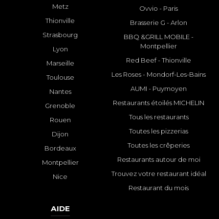
Metz
Ovvio - Paris
Thionville
Brasserie G - Arlon
Strasbourg
BBQ &GRILL MOBILE -
Montpellier
Lyon
Red Beef - Thionville
Marseille
Les Roses - Mondorf-Les-Bains
Toulouse
AUMI - Puymoyen
Nantes
Restaurants étoilés MICHELIN
Grenoble
Tous les restaurants
Rouen
Toutes les pizzerias
Dijon
Toutes les crêperies
Bordeaux
Restaurants autour de moi
Montpellier
Trouvez votre restaurant idéal
Nice
Restaurant du mois
AIDE