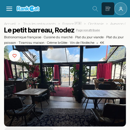
Accueil
Tous les restaurants
France 🇫🇷
Occitanie
Aveyron (12)
Le petit barreau, Rodez
Page non attribuée
Bistronomique française
·
Cuisine du marché
·
Plat du jour viande
·
Plat du jour
poisson
·
Tiramisu maison
·
Crème brûlée
·
Vin de l'Ardèche
•
€€