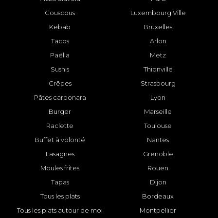
Couscous
Luxembourg Ville
Kebab
Bruxelles
Tacos
Arlon
Paëlla
Metz
Sushis
Thionville
Crêpes
Strasbourg
Pâtes carbonara
Lyon
Burger
Marseille
Raclette
Toulouse
Buffet à volonté
Nantes
Lasagnes
Grenoble
Moules frites
Rouen
Tapas
Dijon
Tous les plats
Bordeaux
Tous les plats autour de moi
Montpellier