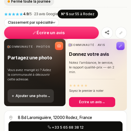
Fermé toute la journée
4.9
/5
·
23 avis Google
Nº 5
sur 55
à Rodez
Classement par spécialité
Écrire un avis
COMMUNAUTÉ · AVIS
COMMUNAUTÉ · PHOTOS
Donnez votre avis
Partagez une photo
Notez l'ambiance, le service,
le rapport qualité-prix — en 2
Vous avez mangé ici ? Aidez
min.
la communauté à découvrir
cette adresse.
★
★
★
★
★
Soyez le premier à noter
＋ Ajouter une photo
→
Écrire un avis
→
8 Bd Laromiguière, 12000 Rodez, France
+33 5 65 68 38 12