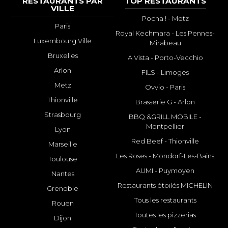
RESTAURANTS PAR
TOP RESTAURANTS
VILLE
Pocha ! - Metz
Paris
Royal Kechmara - Les Pennes-
Luxembourg Ville
Mirabeau
Bruxelles
A Vista - Porto-Vecchio
Arlon
FILS - Limoges
Metz
Ovvio - Paris
Thionville
Brasserie G - Arlon
Strasbourg
BBQ &GRILL MOBILE -
Montpellier
Lyon
Red Beef - Thionville
Marseille
Les Roses - Mondorf-Les-Bains
Toulouse
AUMI - Puymoyen
Nantes
Restaurants étoilés MICHELIN
Grenoble
Tous les restaurants
Rouen
Toutes les pizzerias
Dijon