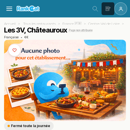
Accueil
Tous les restaurants
France 🇫🇷
Centre-Val de Loire
In
Les 3V, Châteauroux
Page non attribuée
Française
•
€€
Fermé toute la journée