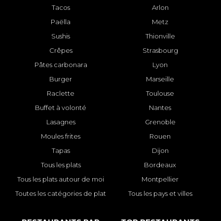
Tacos
Arlon
Paëlla
Metz
Sushis
Thionville
Crêpes
Strasbourg
Pâtes carbonara
Lyon
Burger
Marseille
Raclette
Toulouse
Buffet à volonté
Nantes
Lasagnes
Grenoble
Moules frites
Rouen
Tapas
Dijon
Tous les plats
Bordeaux
Tous les plats autour de moi
Montpellier
Toutes les catégories de plat
Tous les pays et villes