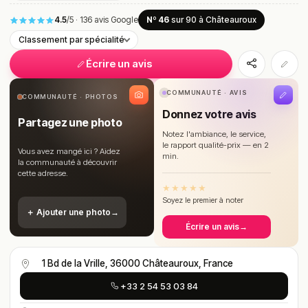
4.5
/5
·
136 avis Google
Nº 46
sur 90
à Châteauroux
Classement par spécialité
Écrire un avis
COMMUNAUTÉ · AVIS
COMMUNAUTÉ · PHOTOS
Donnez votre avis
Partagez une photo
Notez l'ambiance, le service,
le rapport qualité-prix — en 2
Vous avez mangé ici ? Aidez
min.
la communauté à découvrir
cette adresse.
★
★
★
★
★
Soyez le premier à noter
＋ Ajouter une photo
→
Écrire un avis
→
1 Bd de la Vrille, 36000 Châteauroux, France
+33 2 54 53 03 84