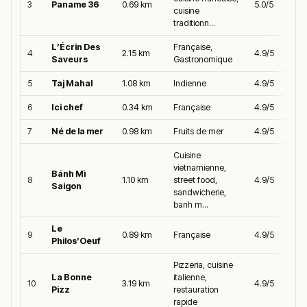
3
Paname 36
0.69 km
5.0/5
cuisine
traditionn...
L’Écrin Des
Française,
4
2.15 km
4.9/5
Saveurs
Gastronomique
5
Taj Mahal
1.08 km
Indienne
4.9/5
6
Ici chef
0.34 km
Française
4.9/5
7
Né de la mer
0.98 km
Fruits de mer
4.9/5
Cuisine
vietnamienne,
Bánh Mì
8
1.10 km
street food,
4.9/5
Saigon
sandwicherie,
banh m...
Le
9
0.89 km
Française
4.9/5
Philos’Oeuf
Pizzeria, cuisine
La Bonne
italienne,
10
3.19 km
4.9/5
Pizz
restauration
rapide