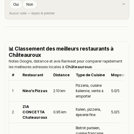
—
Oui
Non
Aucun vote — soyez le premier
📊 Classement des meilleurs restaurants à
Châteauroux
Notes Google, distance et avis Rankeat pour comparer rapidement
les meilleures adresses locales à
Châteauroux
.
#
Restaurant
Distance
Type de Cuisine
Moyenne Go
Pizzeria, cuisine
1
Nino’s Pizzas
2.10 km
italienne, vente à
5.0/5
emporter
ZIA
Italien, pizzeria,
2
CONCETTA
0.95 km
5.0/5
épicerie fine
Chateauroux
Bistrot parisien,
cuisine francaise,