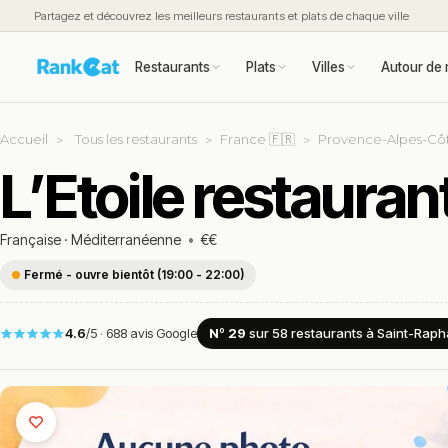
Partagez et découvrez les meilleurs restaurants et plats de chaque ville
Restaurants
Plats
Villes
Autour de 
Accueil
Tous les restaurants
France 🇫🇷
Provence-Alpes-Côt
L’Etoile restauran
Française
·
Méditerranéenne
•
€€
Fermé - ouvre bientôt (19:00 - 22:00)
4.6
/5
·
688 avis Google
Nº 29
sur 58
restaurants
à Saint-Raph