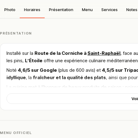
Photo
Horaires
Présentation
Menu
Services
Notes 
PRÉSENTATION
Installé sur la
Route de la Corniche à
Saint-Raphaël
, face a
les pins,
L’Étoile
offre une expérience culinaire méditerranéenn
Noté
4,6/5 sur Google
(plus de 600 avis) et
4,5/5 sur Tripa
idyllique
, la
fraîcheur et la qualité des plats
, ainsi que pour
La cuisine met à l’honneur de beaux produits de saison : poiss
aïoli le mardi
, ainsi que des spécialités comme le
risotto au
Voi
finesse.
Pourquoi choisir
L’Étoile?
Un décor enchanteur
en bord de mer, parfait pour un d
MENU OFFICIEL
Une
cuisine méditerranéenne soignée
, fidèle aux cl