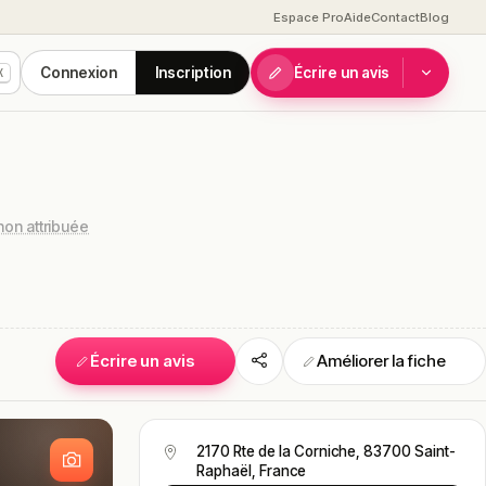
Espace Pro
Aide
Contact
Blog
Connexion
Inscription
Écrire un avis
K
on attribuée
Écrire un avis
Améliorer la fiche
S
2170 Rte de la Corniche, 83700 Saint-
Raphaël, France