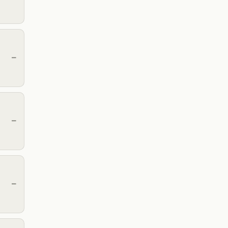
—
—
—