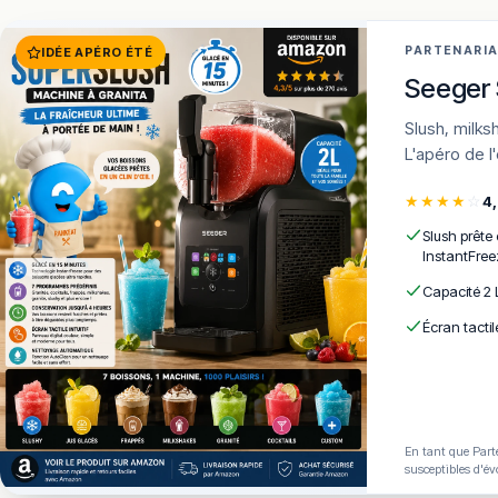
PARTENARI
IDÉE APÉRO ÉTÉ
Seeger 
Slush, milkshakes, frozen cocktails en 15 min · 7 programmes · AutoClean ·
L'apéro de l
★
★
★
★
☆
4
Slush prête
InstantFree
Capacité 2 
Écran tactil
En tant que Parte
susceptibles d'év