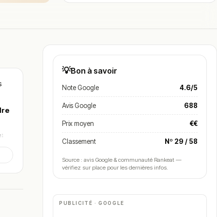
💡
Bon à savoir
s
Note Google
4.6/5
Avis Google
688
dre
Prix moyen
€€
i
,
Classement
Nº 29 / 58
Source : avis Google & communauté Rankeat —
vérifiez sur place pour les dernières infos.
PUBLICITÉ · GOOGLE