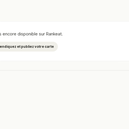
e chaque repas en moment mémorable.
ntournables comme les
poissons grillés ou en croûte de sel
, les
entiquement locales, sublimées dans un cadre d’exception.
maine.
as encore disponible sur Rankeat.
en vous rendant sur :
Améliorer la fiche de cet établissement
evendiquez et publiez votre carte