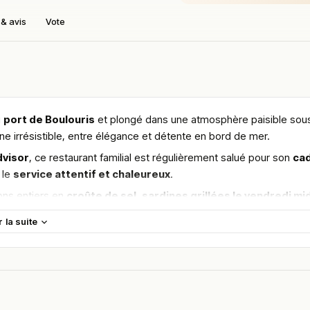
& avis
Vote
u
port de Boulouris
et plongé dans une atmosphère paisible sou
e irrésistible, entre élégance et détente en bord de mer.
dvisor
, ce restaurant familial est régulièrement salué pour son
ca
 le
service attentif et chaleureux
.
ons entiers en
croûte de sel
,
sardines grillées le vendredi mid
x Saint-Jacques
ou les
linguines aux palourdes
, dressés avec
r la suite
éjeuner ou dîner romantique ou familial.
assiques de la région.