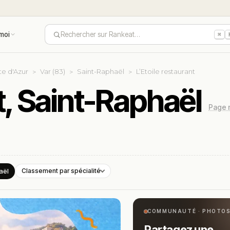
moi
Rechercher sur Rankeat…
⌘
e d'Azur
Var (83)
Saint-Raphaël
L’Etoile restaurant
t, Saint-Raphaël
Page n
aël
Classement par spécialité
COMMUNAUTÉ · PHOTO
Partagez une