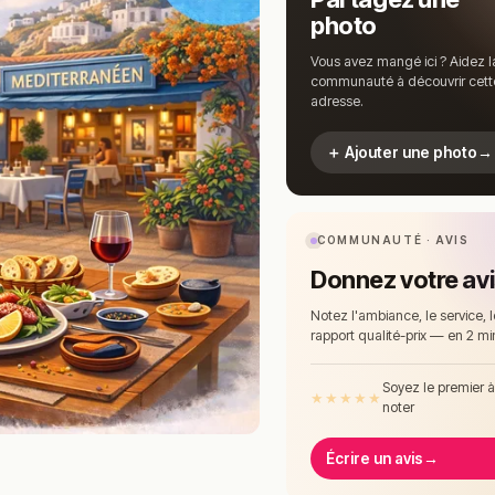
photo
Vous avez mangé ici ? Aidez l
communauté à découvrir cett
adresse.
＋ Ajouter une photo
→
COMMUNAUTÉ · AVIS
Donnez votre av
Notez l'ambiance, le service, l
rapport qualité-prix — en 2 mi
Soyez le premier 
★
★
★
★
★
noter
Écrire un avis
→