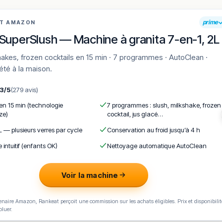
prime
AT AMAZON
SuperSlush — Machine à granita 7-en-1, 2L
'été à la maison.
,3/5
(279 avis)
 en 15 min (technologie
7 programmes : slush, milkshake, frozen
ze)
cocktail, jus glacé…
L — plusieurs verres par cycle
Conservation au froid jusqu’à 4 h
e intuitif (enfants OK)
Nettoyage automatique AutoClean
Voir la machine
naire Amazon, Rankeat perçoit une commission sur les achats éligibles. Prix et disponibilit
oluer.