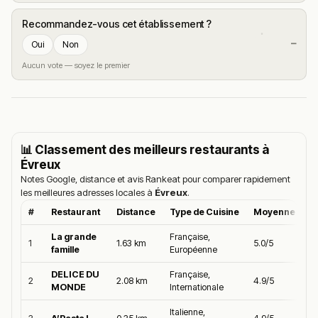
Recommandez-vous cet établissement ?
—
Oui
Non
Aucun vote — soyez le premier
📊 Classement des meilleurs restaurants à
Évreux
Notes Google, distance et avis Rankeat pour comparer rapidement
les meilleures adresses locales à
Évreux
.
#
Restaurant
Distance
Type de Cuisine
Moyenne Goog
La grande
Française,
1
1.63 km
5.0/5
famille
Européenne
DELICE DU
Française,
2
2.08 km
4.9/5
MONDE
Internationale
Italienne,