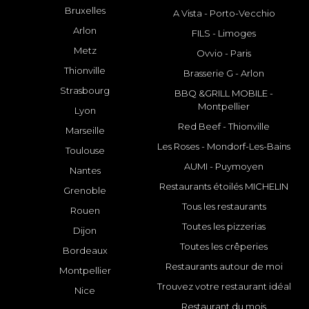
Bruxelles
A Vista - Porto-Vecchio
Arlon
FILS - Limoges
Metz
Ovvio - Paris
Thionville
Brasserie G - Arlon
Strasbourg
BBQ &GRILL MOBILE -
Montpellier
Lyon
Red Beef - Thionville
Marseille
Les Roses - Mondorf-Les-Bains
Toulouse
AUMI - Puymoyen
Nantes
Restaurants étoilés MICHELIN
Grenoble
Tous les restaurants
Rouen
Toutes les pizzerias
Dijon
Toutes les crêperies
Bordeaux
Restaurants autour de moi
Montpellier
Trouvez votre restaurant idéal
Nice
Restaurant du mois