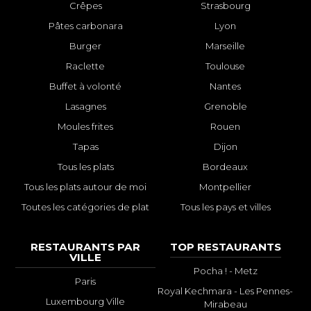
Crêpes
Strasbourg
Pâtes carbonara
Lyon
Burger
Marseille
Raclette
Toulouse
Buffet à volonté
Nantes
Lasagnes
Grenoble
Moules frites
Rouen
Tapas
Dijon
Tous les plats
Bordeaux
Tous les plats autour de moi
Montpellier
Toutes les catégories de plat
Tous les pays et villes
RESTAURANTS PAR
TOP RESTAURANTS
VILLE
Pocha ! - Metz
Paris
Royal Kechmara - Les Pennes-
Luxembourg Ville
Mirabeau