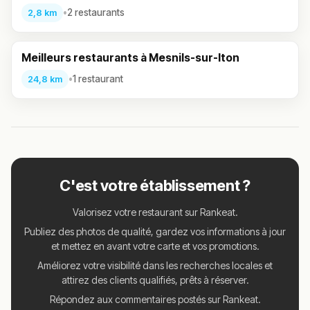
•
2 restaurants
2,8 km
Meilleurs restaurants à Mesnils-sur-Iton
•
1 restaurant
24,8 km
C'est votre établissement ?
Valorisez votre restaurant sur Rankeat.
Publiez des photos de qualité, gardez vos informations à jour
et mettez en avant votre carte et vos promotions.
Améliorez votre visibilité dans les recherches locales et
attirez des clients qualifiés, prêts à réserver.
Répondez aux commentaires postés sur Rankeat.