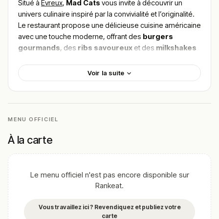
Situé à
Évreux
,
Mad Cats
vous invite à découvrir un
univers culinaire inspiré par la convivialité et l’originalité.
Le restaurant propose une délicieuse cuisine américaine
avec une touche moderne, offrant des
burgers
gourmands
, des
ribs savoureux
et des
milkshakes
créatifs
. Les produits sont sélectionnés avec soin pour
garantir fraîcheur et qualité dans chaque plat.
Voir la suite
Pour
trouver le meilleur plat de Mad Cats
, explorez
les retours enthousiastes des visiteurs séduits par
l’atmosphère décontractée et le service chaleureux. Une
adresse à ne pas manquer pour les amateurs de cuisine
MENU OFFICIEL
américaine à Évreux.
À la carte
!
Texte généré par intelligence artificielle, en attente de
validation humaine.
Cette description peut contenir des erreurs, n'hésitez pas à
Le menu officiel n'est pas encore disponible sur
nous aider en vous rendant sur :
Améliorer la fiche de cet
Rankeat.
établissement
Vous travaillez ici ? Revendiquez et publiez votre
carte