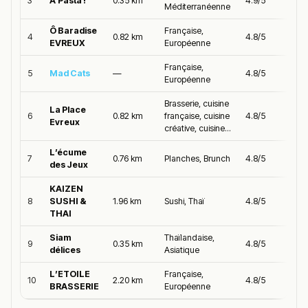
3
A’Pasta !
0.35 km
4.9/5
Méditerranéenne
Ô Baradise
Française,
4
0.82 km
4.8/5
EVREUX
Européenne
Française,
5
Mad Cats
—
4.8/5
Européenne
Brasserie, cuisine
La Place
6
0.82 km
française, cuisine
4.8/5
Evreux
créative, cuisine...
L’écume
7
0.76 km
Planches, Brunch
4.8/5
des Jeux
KAIZEN
8
SUSHI &
1.96 km
Sushi, Thaï
4.8/5
THAI
Siam
Thaïlandaise,
9
0.35 km
4.8/5
délices
Asiatique
L’ETOILE
Française,
10
2.20 km
4.8/5
BRASSERIE
Européenne