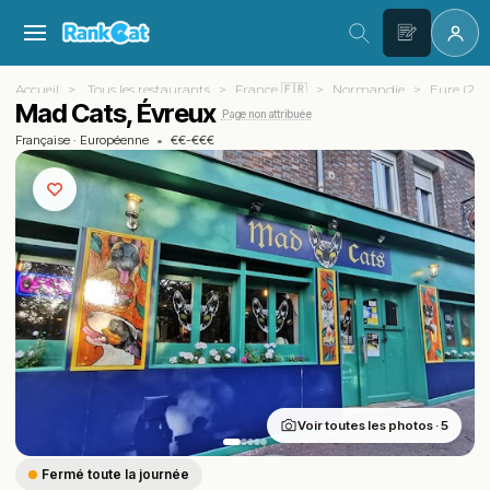
Accueil
Tous les restaurants
France 🇫🇷
Normandie
Eure (27)
Mad Cats, Évreux
Page non attribuée
Française
·
Européenne
•
€€-€€€
Voir toutes les photos · 5
Fermé toute la journée