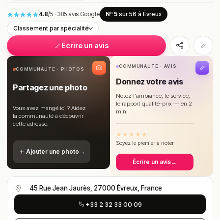
4.8
/5
·
385 avis Google
Nº 5
sur 56
à Évreux
Classement par spécialité
Écrire un avis
COMMUNAUTÉ · AVIS
COMMUNAUTÉ · PHOTOS
Donnez votre avis
Partagez une photo
Notez l'ambiance, le service,
le rapport qualité-prix — en 2
Vous avez mangé ici ? Aidez
min.
la communauté à découvrir
cette adresse.
★
★
★
★
★
Soyez le premier à noter
＋ Ajouter une photo
→
Écrire un avis
→
45 Rue Jean Jaurès, 27000 Évreux, France
+33 2 32 33 00 09