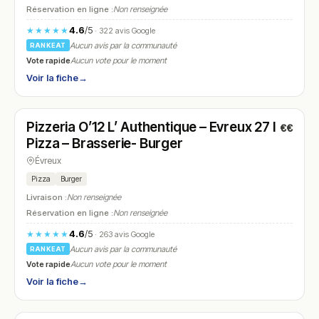
Réservation en ligne :
Non renseignée
4.6
/5
★★★★★
· 322 avis Google
Aucun avis par la communauté
RANKEAT
Vote rapide
Aucun vote pour le moment
Voir la fiche
→
Fermé
(11:30 – 15:00, 18:30 – 23:00)
Pizzeria O’12 L’ Authentique – Evreux 27 I
€€
N° 21
Pizza – Brasserie- Burger
Évreux
Pizza
Burger
Livraison :
Non renseignée
Réservation en ligne :
Non renseignée
4.6
/5
★★★★★
· 263 avis Google
Aucun avis par la communauté
RANKEAT
Vote rapide
Aucun vote pour le moment
Voir la fiche
→
Fermé
(11:00 – 00:00)