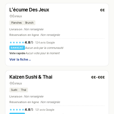
L’écume Des Jeux
€€
N° 7
Évreux
Planches
Brunch
Livraison :
Non renseignée
Réservation en ligne :
Non renseignée
4.8
/5
★★★★★
· 124 avis Google
Aucun avis par la communauté
RANKEAT
Vote rapide
Aucun vote pour le moment
Voir la fiche
→
Fermé
(11:00 – 14:00, 18:00 – 23:00)
Kaizen Sushi & Thai
€€-€€€
N° 8
Évreux
Sushi
Thaï
Livraison :
Non renseignée
Réservation en ligne :
Non renseignée
4.8
/5
★★★★★
· 121 avis Google