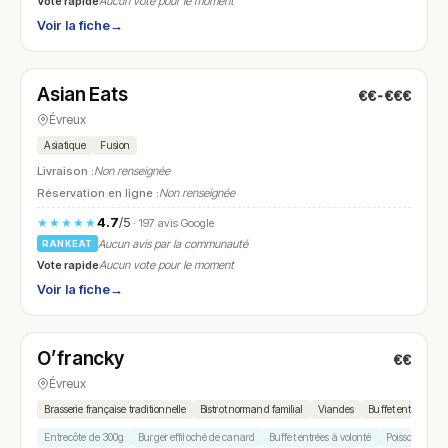
Vote rapide
Aucun vote pour le moment
Voir la fiche
→
Fermé
(11:30 – 14:30, 18:00 – 23:00)
Asian Eats
€€-€€€
N° 14
Évreux
Asiatique
Fusion
Livraison :
Non renseignée
Réservation en ligne :
Non renseignée
4.7
/5
★★★★★
· 197 avis Google
Aucun avis par la communauté
RANKEAT
Vote rapide
Aucun vote pour le moment
Voir la fiche
→
Fermé
(12:00 – 15:00)
O’francky
€€
N° 15
Évreux
Brasserie française traditionnelle
Bistrot normand familial
Viandes
Buffet entrées ma
Entrecôte de 300g
Burger effiloché de canard
Buffet entrées à volonté
Poisson du jou