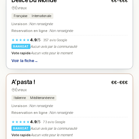
Delice Du Monde
€€-€€€
N° 2
★
Évreux
Française
Internationale
Livraison :
Non renseignée
Réservation en ligne :
Non renseignée
4.9
/5
★★★★★
· 357 avis Google
Aucun avis par la communauté
RANKEAT
Vote rapide
Aucun vote pour le moment
Voir la fiche
→
Fermé
(10:00 – 22:00)
A’pasta !
€€-€€€
N° 3
★
Évreux
Italienne
Méditerranéenne
Livraison :
Non renseignée
Réservation en ligne :
Non renseignée
4.9
/5
★★★★★
· 73 avis Google
Aucun avis par la communauté
RANKEAT
Vote rapide
Aucun vote pour le moment