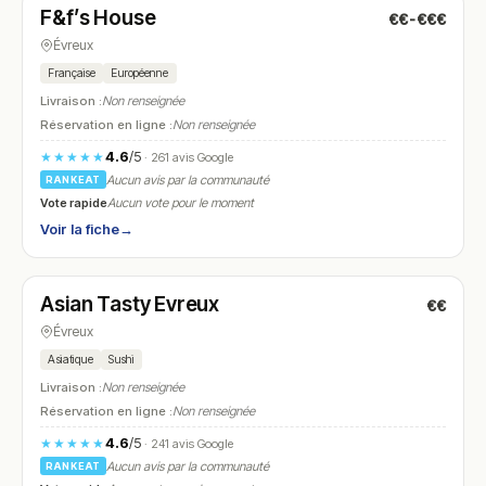
F&f’s House
€€-€€€
N° 22
Évreux
Française
Européenne
Livraison :
Non renseignée
Réservation en ligne :
Non renseignée
4.6
/5
★★★★★
· 261 avis Google
Aucun avis par la communauté
RANKEAT
Vote rapide
Aucun vote pour le moment
Voir la fiche
→
Fermé
(11:30 – 14:30, 18:00 – 23:30)
Asian Tasty Evreux
€€
N° 23
Évreux
Asiatique
Sushi
Livraison :
Non renseignée
Réservation en ligne :
Non renseignée
4.6
/5
★★★★★
· 241 avis Google
Aucun avis par la communauté
RANKEAT