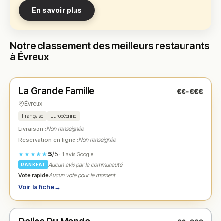
En savoir plus
Notre classement des meilleurs restaurants
à Évreux
Ouvert
(Ouvert 24h/24)
La Grande Famille
€€-€€€
N° 1
★
Évreux
Française
Européenne
Livraison :
Non renseignée
Réservation en ligne :
Non renseignée
5
/5
★★★★★
· 1 avis Google
Aucun avis par la communauté
RANKEAT
Vote rapide
Aucun vote pour le moment
Voir la fiche
→
Fermé
(11:00 – 14:00, 18:00 – 23:00)