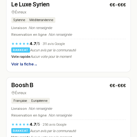
Le Luxe Syrien
€€-€€€
N° 12
Évreux
Syrienne
Méditerranéenne
Livraison :
Non renseignée
Réservation en ligne :
Non renseignée
4.7
/5
★★★★★
· 311 avis Google
Aucun avis par la communauté
RANKEAT
Vote rapide
Aucun vote pour le moment
Voir la fiche
→
Fermé
(11:30 – 14:00, 18:00 – 22:00)
Boosh B
€€-€€€
N° 13
Évreux
Française
Européenne
Livraison :
Non renseignée
Réservation en ligne :
Non renseignée
4.7
/5
★★★★★
· 256 avis Google
Aucun avis par la communauté
RANKEAT