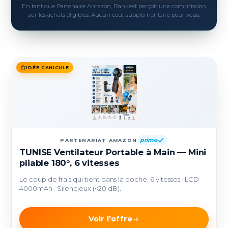
En tant que Partenaire Amazon, Rankeat perçoit une commission
sur les achats éligibles. Aucun coût supplémentaire pour vous.
IDÉE CANICULE
prime
PARTENARIAT AMAZON
TUNISE Ventilateur Portable à Main — Mini
pliable 180°, 6 vitesses
Le coup de frais qui tient dans la poche. 6 vitesses · LCD ·
4000mAh · Silencieux (<20 dB).
Voir l'offre