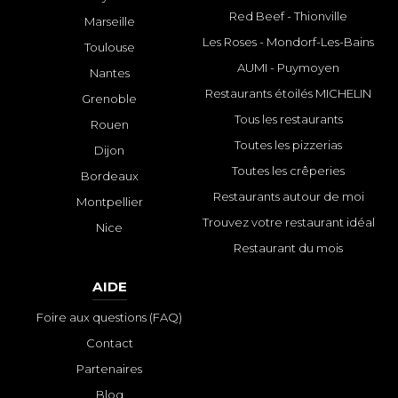
Red Beef - Thionville
Marseille
Les Roses - Mondorf-Les-Bains
Toulouse
AUMI - Puymoyen
Nantes
Restaurants étoilés MICHELIN
Grenoble
Tous les restaurants
Rouen
Toutes les pizzerias
Dijon
Toutes les crêperies
Bordeaux
Restaurants autour de moi
Montpellier
Trouvez votre restaurant idéal
Nice
Restaurant du mois
AIDE
Foire aux questions (FAQ)
Contact
Partenaires
Blog