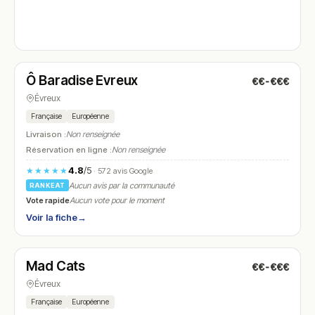
Fermé
(12:00 – 14:30, 18:30 – 01:00)
Ô Baradise Evreux
€€-€€€
N° 4
Évreux
Française
Européenne
Livraison :
Non renseignée
Réservation en ligne :
Non renseignée
4.8
/5
★★★★★
· 572 avis Google
Aucun avis par la communauté
RANKEAT
Vote rapide
Aucun vote pour le moment
Voir la fiche
→
Fermé
(12:00 – 13:30, 19:00 – 21:30)
Mad Cats
€€-€€€
N° 5
Évreux
Française
Européenne