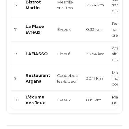
Bistrot
Mesnils-
6
25.24 km
tradition
Martin
sur-Iton
bistrot, t
Brasserie
La Place
7
Évreux
0.33 km
française
Evreux
créative, 
Africain,
8
LAFIASSO
Elbeuf
30.54 km
africain,
bistron
Marocai
Restaurant
Caudebec-
9
30.11 km
maghréb
Argana
lès-Elbeuf
couscous
L’écume
Planches
10
Évreux
0.19 km
des Jeux
Brunch