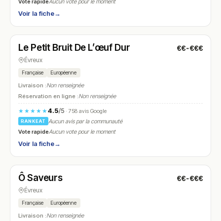
Vote rapide
Aucun vote pour le moment
Voir la fiche
→
Ouvert
(08:00 – 22:00)
Le Petit Bruit De L’œuf Dur
€€-€€€
N° 24
Évreux
Française
Européenne
Livraison :
Non renseignée
Réservation en ligne :
Non renseignée
4.5
/5
★★★★★
· 758 avis Google
Aucun avis par la communauté
RANKEAT
Vote rapide
Aucun vote pour le moment
Voir la fiche
→
Fermé
(12:00 – 13:30, 19:30 – 20:30)
Ô Saveurs
€€-€€€
N° 25
Évreux
Française
Européenne
Livraison :
Non renseignée