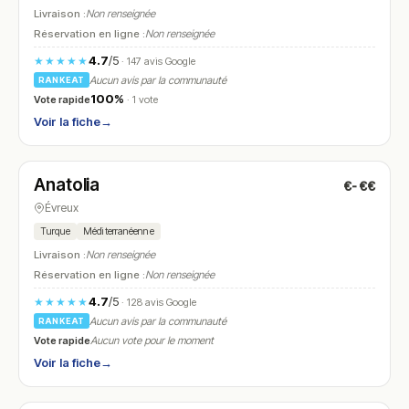
Livraison :
Non renseignée
Réservation en ligne :
Non renseignée
4.7
/5
★★★★★
· 147 avis Google
Aucun avis par la communauté
RANKEAT
100%
Vote rapide
· 1 vote
Voir la fiche
→
Fermé
(11:00 – 22:30)
Anatolia
€-€€
N° 16
Évreux
Turque
Méditerranéenne
Livraison :
Non renseignée
Réservation en ligne :
Non renseignée
4.7
/5
★★★★★
· 128 avis Google
Aucun avis par la communauté
RANKEAT
Vote rapide
Aucun vote pour le moment
Voir la fiche
→
Fermé
(09:00 – 20:00)