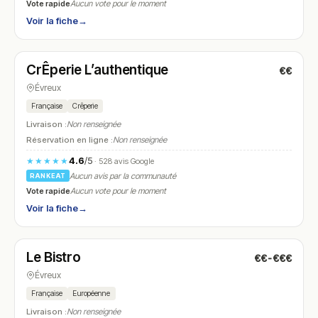
Vote rapide
Aucun vote pour le moment
Voir la fiche
→
Fermé
(12:00 – 14:00, 19:00 – 21:30)
CrÊperie L’authentique
€€
N° 19
Évreux
Française
Crêperie
Livraison :
Non renseignée
Réservation en ligne :
Non renseignée
4.6
/5
★★★★★
· 528 avis Google
Aucun avis par la communauté
RANKEAT
Vote rapide
Aucun vote pour le moment
Voir la fiche
→
Fermé
(09:30 – 16:00)
Le Bistro
€€-€€€
N° 20
Évreux
Française
Européenne
Livraison :
Non renseignée