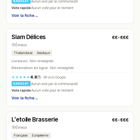
Aucun avis par la communauté
RANKEAT
Vote rapide
Aucun vote pour le moment
Voir la fiche
→
Fermé
(11:00 – 15:00, 17:30 – 21:00)
Siam Délices
€€-€€€
N° 9
Évreux
Thaïlandaise
Asiatique
Livraison :
Non renseignée
Réservation en ligne :
Non renseignée
4.8
/5
★★★★★
· 99 avis Google
Aucun avis par la communauté
RANKEAT
Vote rapide
Aucun vote pour le moment
Voir la fiche
→
Ouvert
(07:30 – 14:00)
L’etoile Brasserie
€€-€€€
N° 10
Évreux
Française
Européenne