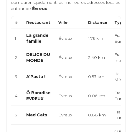
comparer rapidement les meilleures adresses locales
autour de
Évreux
.
#
Restaurant
Ville
Distance
Type de
La grande
Français
1
Évreux
1.76 km
famille
Europé
DELICE DU
Français
2
Évreux
2.40 km
MONDE
Internat
Italienne
3
A’Pasta !
Évreux
0.53 km
Méditer
Ô Baradise
Français
4
Évreux
0.06 km
EVREUX
Europé
Français
5
Mad Cats
Évreux
0.88 km
Europé
Cuisine