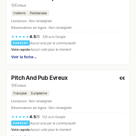
Évreux
Indienne
Pakistanaise
Livraison :
Non renseignée
Réservation en ligne :
Non renseignée
4.5
/5
★★★★★
· 339 avis Google
Aucun avis par la communauté
RANKEAT
Vote rapide
Aucun vote pour le moment
Voir la fiche
→
Ouvert
(08:00 – 18:00)
Pitch And Pub Evreux
€€
N° 28
Évreux
Française
Européenne
Livraison :
Non renseignée
Réservation en ligne :
Non renseignée
4.5
/5
★★★★★
· 152 avis Google
Aucun avis par la communauté
RANKEAT
Vote rapide
Aucun vote pour le moment