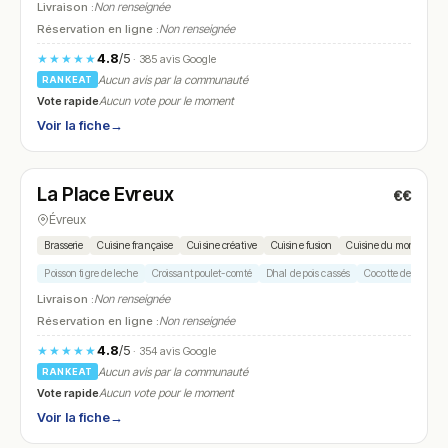
Livraison :
Non renseignée
Réservation en ligne :
Non renseignée
4.8
/5
★★★★★
· 385 avis Google
Aucun avis par la communauté
RANKEAT
Vote rapide
Aucun vote pour le moment
Voir la fiche
→
Fermé
(12:00 – 13:30, 19:00 – 21:30)
La Place Evreux
€€
N° 6
Évreux
Brasserie
Cuisine française
Cuisine créative
Cuisine fusion
Cuisine du monde
Poisson tigre de leche
Croissant poulet-comté
Dhal de pois cassés
Cocotte de bœuf au
Livraison :
Non renseignée
Réservation en ligne :
Non renseignée
4.8
/5
★★★★★
· 354 avis Google
Aucun avis par la communauté
RANKEAT
Vote rapide
Aucun vote pour le moment
Voir la fiche
→
Fermé
(16:30 – 23:00)