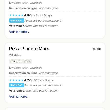
Livraison :
Non renseignée
Réservation en ligne :
Non renseignée
4.8
/5
★★★★★
· 42 avis Google
Aucun avis par la communauté
RANKEAT
Vote rapide
Aucun vote pour le moment
Voir la fiche
→
Fermé
(11:00 – 14:00, 18:00 – 22:00)
Pizza Planète Mars
€-€€
N° 11
Évreux
Italienne
Pizza
Livraison :
Non renseignée
Réservation en ligne :
Non renseignée
4.7
/5
★★★★★
· 632 avis Google
Aucun avis par la communauté
RANKEAT
Vote rapide
Aucun vote pour le moment
Voir la fiche
→
Fermé
(11:30 – 14:30, 18:30 – 22:00)