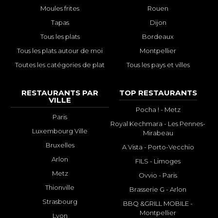
Moules frites
Rouen
Tapas
Dijon
Tous les plats
Bordeaux
Tous les plats autour de moi
Montpellier
Toutes les catégories de plat
Tous les pays et villes
RESTAURANTS PAR
TOP RESTAURANTS
VILLE
Pocha ! - Metz
Paris
Royal Kechmara - Les Pennes-
Luxembourg Ville
Mirabeau
Bruxelles
A Vista - Porto-Vecchio
Arlon
FILS - Limoges
Metz
Ovvio - Paris
Thionville
Brasserie G - Arlon
Strasbourg
BBQ &GRILL MOBILE -
Montpellier
Lyon