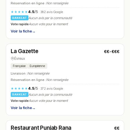
Réservation en ligne :
Non renseignée
4.5
/5
★★★★★
· 382 avis Google
Aucun avis par la communauté
RANKEAT
Vote rapide
Aucun vote pour le moment
Voir la fiche
→
Fermé
(12:00 – 13:30, 18:45 – 23:30)
La Gazette
€€-€€€
N° 26
Évreux
Française
Européenne
Livraison :
Non renseignée
Réservation en ligne :
Non renseignée
4.5
/5
★★★★★
· 372 avis Google
Aucun avis par la communauté
RANKEAT
Vote rapide
Aucun vote pour le moment
Voir la fiche
→
Fermé
(12:00 – 14:00, 19:00 – 22:30)
Restaurant Punjab Rana
€€
N° 27