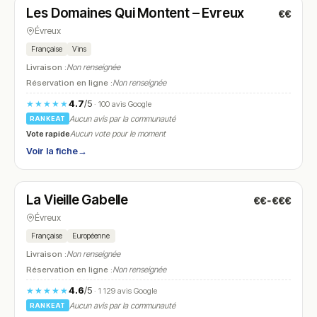
Les Domaines Qui Montent – Evreux
€€
N° 17
Évreux
Française
Vins
Livraison :
Non renseignée
Réservation en ligne :
Non renseignée
4.7
/5
★★★★★
· 100 avis Google
Aucun avis par la communauté
RANKEAT
Vote rapide
Aucun vote pour le moment
Voir la fiche
→
Fermé
(12:00 – 14:00, 19:00 – 22:00)
La Vieille Gabelle
€€-€€€
N° 18
Évreux
Française
Européenne
Livraison :
Non renseignée
Réservation en ligne :
Non renseignée
4.6
/5
★★★★★
· 1 129 avis Google
Aucun avis par la communauté
RANKEAT