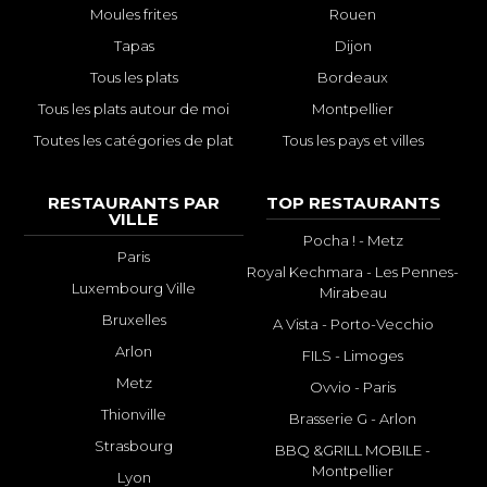
Moules frites
Rouen
Tapas
Dijon
Tous les plats
Bordeaux
Tous les plats autour de moi
Montpellier
Toutes les catégories de plat
Tous les pays et villes
RESTAURANTS PAR
TOP RESTAURANTS
VILLE
Pocha ! - Metz
Paris
Royal Kechmara - Les Pennes-
Luxembourg Ville
Mirabeau
Bruxelles
A Vista - Porto-Vecchio
Arlon
FILS - Limoges
Metz
Ovvio - Paris
Thionville
Brasserie G - Arlon
Strasbourg
BBQ &GRILL MOBILE -
Montpellier
Lyon