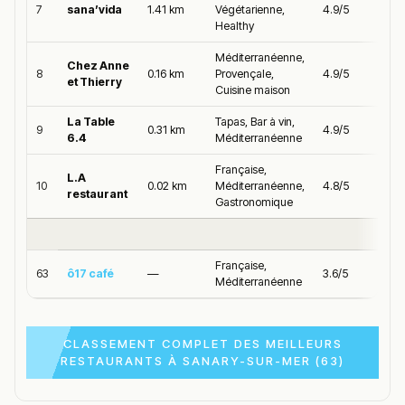
7
sana’vida
1.41 km
Végétarienne,
4.9/5
Healthy
Méditerranéenne,
Chez Anne
8
0.16 km
Provençale,
4.9/5
et Thierry
Cuisine maison
La Table
Tapas, Bar à vin,
9
0.31 km
4.9/5
6.4
Méditerranéenne
Française,
L.A
10
0.02 km
Méditerranéenne,
4.8/5
restaurant
Gastronomique
Française,
63
ô17 café
—
3.6/5
Méditerranéenne
CLASSEMENT COMPLET DES MEILLEURS
RESTAURANTS À SANARY-SUR-MER (63)