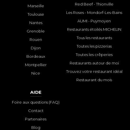
Red Beef - Thionville
Marseille
Les Roses - Mondorf-Les-Bains
Toulouse
AUMI - Puymoyen
Nantes
Restaurants étoilés MICHELIN
Grenoble
Tous les restaurants
Rouen
Toutes les pizzerias
Dijon
Toutes les crêperies
Bordeaux
Restaurants autour de moi
Montpellier
Trouvez votre restaurant idéal
Nice
Restaurant du mois
AIDE
Foire aux questions (FAQ)
Contact
Partenaires
Blog