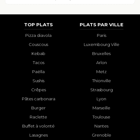
TOP PLATS
PLATS PAR VILLE
Pizza diavola
Paris
Couscous
Luxembourg Ville
Kebab
Bruxelles
Tacos
Arlon
Paëlla
Metz
Sushis
Thionville
Crêpes
Strasbourg
Pâtes carbonara
Lyon
Burger
Marseille
Raclette
Toulouse
Buffet à volonté
Nantes
Lasagnes
Grenoble