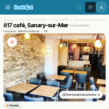
Accueil
Tous les restaurants
France 🇫🇷
Provence-Alpes-Côte d'A
ô17 café, Sanary-sur-Mer
Page non attribuée
Française
·
Méditerranéenne
•
€€
Voir toutes les photos · 2
Fermé