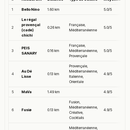
1
Bello Nino
1.60 km
5.0/5
Le régal
provençal
Française,
2
0.26 km
5.0/5
(cade)
Méditerranéenne
chichi
Française,
PEIS
3
0.16 km
Méditerranéenne,
5.0/5
SANARY
Provençale
Provençale,
Au Dé
Méditerranéenne,
4
0.13 km
4.9/5
Lisse
Italienne,
Orientale
5
MaVa
1.49 km
4.9/5
Fusion,
Méditerranéenne,
6
Fusiø
0.13 km
4.9/5
Créative,
Cocktails
Méditerranéenne,