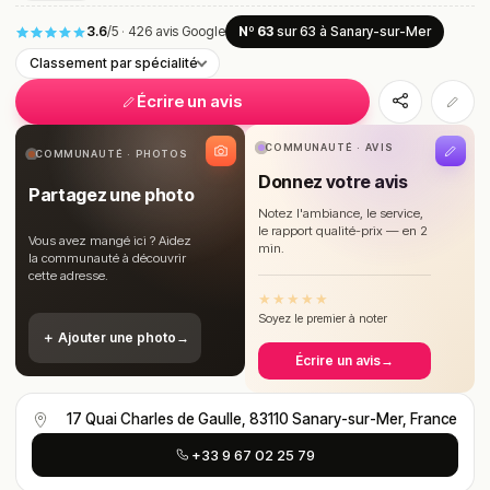
3.6
/5
·
426 avis Google
Nº 63
sur 63
à Sanary-sur-Mer
Classement par spécialité
Écrire un avis
COMMUNAUTÉ · AVIS
COMMUNAUTÉ · PHOTOS
Donnez votre avis
Partagez une photo
Notez l'ambiance, le service,
le rapport qualité-prix — en 2
Vous avez mangé ici ? Aidez
min.
la communauté à découvrir
cette adresse.
★
★
★
★
★
Soyez le premier à noter
＋ Ajouter une photo
→
Écrire un avis
→
17 Quai Charles de Gaulle, 83110 Sanary-sur-Mer, France
+33 9 67 02 25 79