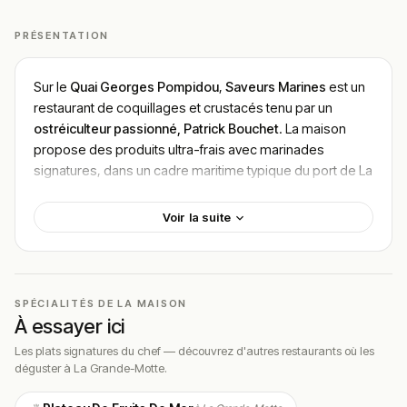
PRÉSENTATION
Sur le
Quai Georges Pompidou
,
Saveurs Marines
est un
restaurant de coquillages et crustacés tenu par un
ostréiculteur passionné, Patrick Bouchet
. La maison
propose des produits ultra-frais avec marinades
signatures, dans un cadre maritime typique du port de La
Grande-Motte.
Voir la suite
Localisation
Le restaurant est situé au
438 Quai Georges Pompidou,
34280 La Grande-Motte
, sur le port de plaisance.
Accessible à pied depuis le centre de la station, vue sur
SPÉCIALITÉS DE LA MAISON
les bateaux et le quai principal.
À essayer ici
La Grande-Motte rayonne autour de son
port de
Les plats signatures du chef — découvrez d'autres restaurants où les
déguster à La Grande-Motte.
plaisance
, de ses
plages de sable fin
et de son
architecture
pyramidale signée Jean Balladur
, labellisée