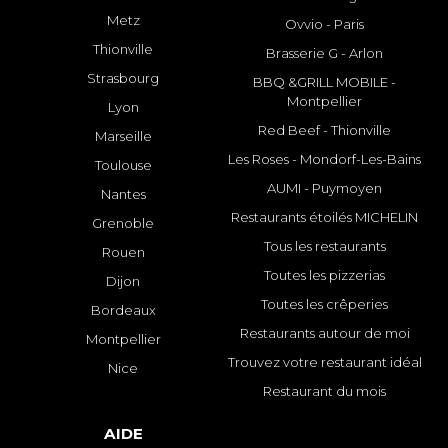
Metz
Ovvio - Paris
Thionville
Brasserie G - Arlon
Strasbourg
BBQ &GRILL MOBILE -
Montpellier
Lyon
Red Beef - Thionville
Marseille
Les Roses - Mondorf-Les-Bains
Toulouse
AUMI - Puymoyen
Nantes
Restaurants étoilés MICHELIN
Grenoble
Tous les restaurants
Rouen
Toutes les pizzerias
Dijon
Toutes les crêperies
Bordeaux
Restaurants autour de moi
Montpellier
Trouvez votre restaurant idéal
Nice
Restaurant du mois
AIDE