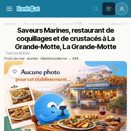
Accueil
Tous les restaurants
France 🇫🇷
Occitanie
Hérault (34)
Saveurs Marines, restaurant de
coquillages et de crustacés à La
Grande-Motte, La Grande-Motte
Page non attribuée
Fruits de mer
·
écailler
·
Méditerranéenne
•
€€€