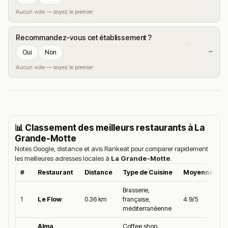
Aucun vote — soyez le premier
Recommandez-vous cet établissement ?
—
Oui
Non
Aucun vote — soyez le premier
📊 Classement des meilleurs restaurants à
La
Grande-Motte
Notes Google, distance et avis Rankeat pour comparer rapidement
les meilleures adresses locales à
La Grande-Motte
.
#
Restaurant
Distance
Type de Cuisine
Moyenne Goo
Brasserie,
1
Le Flow
0.36 km
française,
4.9/5
méditerranéenne
Alma
Coffee shop,