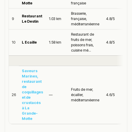
Motte
française
Brasserie,
Restaurant
9
1.03 km
française,
4.8/5
Le Destin
méditerranéenne
Restaurant de
fruits de mer,
10
L Ecaille
1.58 km
4.8/5
poissons frais,
cuisine mé...
Saveurs
Marines,
restaurant
de
Fruits de mer,
coquillages
26
—
écailler,
4.6/5
et de
méditerranéenne
crustacés
à La
Grande-
Motte