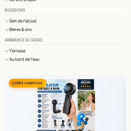
de coquillages et crustacés.
BOISSONS
le araignée de mer signature
– préparation maison
à découvrir au gré de la carte.
Sert de l'alcool
une huîtres fines bien garnie
– fines de claire pour
Bières & vins
une dégustation iodée.
AMBIANCE & CADRE
le saint-jacques maison
– préparation maison à
Terrasse
découvrir au gré de la carte.
Au bord de l'eau
leur incontournable oursins
– spécialité
méditerranéenne goûteuse et iodée.
Résumé des commentaires
IDÉE CANICULE
Les retours sont globalement positifs : qualité des
produits, accueil chaleureux et bon rapport qualité-prix
sont régulièrement cités par les habitués du quartier.
Questions fréquentes
Faut-il réserver ?