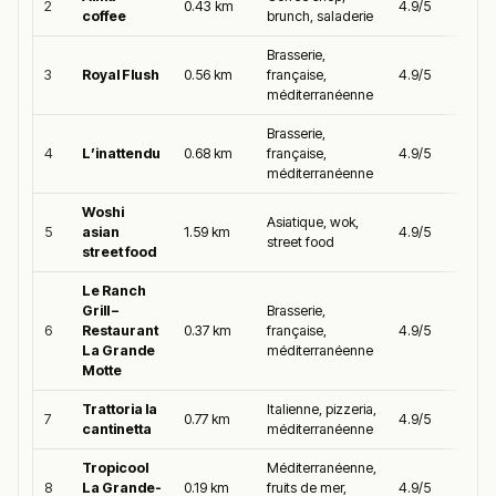
2
0.43 km
4.9/5
coffee
brunch, saladerie
Brasserie,
3
Royal Flush
0.56 km
française,
4.9/5
méditerranéenne
Brasserie,
4
L’inattendu
0.68 km
française,
4.9/5
méditerranéenne
Woshi
Asiatique, wok,
5
asian
1.59 km
4.9/5
street food
street food
Le Ranch
Grill –
Brasserie,
6
Restaurant
0.37 km
française,
4.9/5
La Grande
méditerranéenne
Motte
Trattoria la
Italienne, pizzeria,
7
0.77 km
4.9/5
cantinetta
méditerranéenne
Tropicool
Méditerranéenne,
8
La Grande-
0.19 km
fruits de mer,
4.9/5