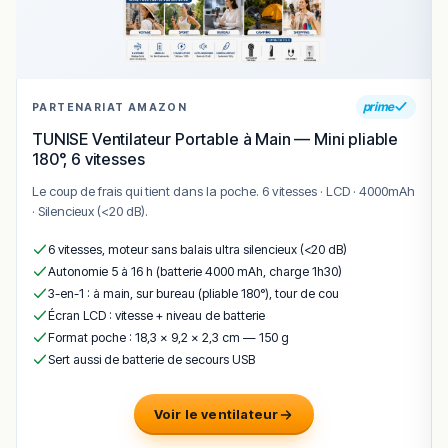
Les produits sont-ils locaux ?
Le restaurant propose-t-il des produits de
prime
PARTENARIAT AMAZON
la mer ?
TUNISE Ventilateur Portable à Main — Mini pliable
180°, 6 vitesses
Quel est le prix moyen ?
Le coup de frais qui tient dans la poche. 6 vitesses · LCD · 4000mAh
· Silencieux (<20 dB).
Conclusion
6 vitesses, moteur sans balais ultra silencieux (<20 dB)
Saveurs Marines, restaurant de coquillages et de
Autonomie 5 à 16 h (batterie 4000 mAh, charge 1h30)
crustacés à La Grande-Motte
s’inscrit comme une
3-en-1 : à main, sur bureau (pliable 180°), tour de cou
Écran LCD : vitesse + niveau de batterie
bonne adresse à découvrir parmi les tables de La
Format poche : 18,3 × 9,2 × 2,3 cm — 150 g
Grande-Motte, avec son identité culinaire propre et son
Sert aussi de batterie de secours USB
savoir-faire reconnu. La maison a su séduire tant les
habitués grand-mottois que les visiteurs de passage en
quête d’une expérience authentique, ancrée dans la
Voir le ventilateur
culture méditerranéenne et l’art de vivre balnéaire.