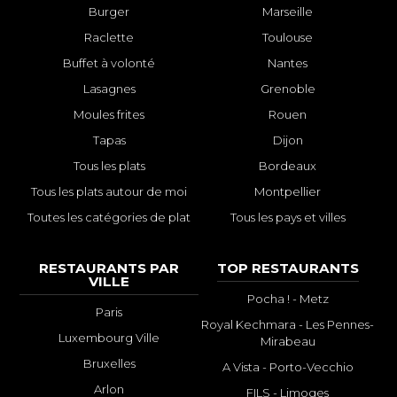
Burger
Marseille
Raclette
Toulouse
Buffet à volonté
Nantes
Lasagnes
Grenoble
Moules frites
Rouen
Tapas
Dijon
Tous les plats
Bordeaux
Tous les plats autour de moi
Montpellier
Toutes les catégories de plat
Tous les pays et villes
RESTAURANTS PAR
TOP RESTAURANTS
VILLE
Pocha ! - Metz
Paris
Royal Kechmara - Les Pennes-
Luxembourg Ville
Mirabeau
Bruxelles
A Vista - Porto-Vecchio
Arlon
FILS - Limoges