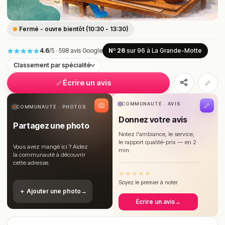
Fermé - ouvre bientôt (10:30 - 13:30)
4.6
/5
·
598 avis Google
Nº 26
sur 96
à La Grande-Motte
Classement par spécialité
Écrire un avis
COMMUNAUTÉ · AVIS
COMMUNAUTÉ · PHOTOS
Donnez votre avis
Partagez une photo
Notez l'ambiance, le service,
le rapport qualité-prix — en 2
Vous avez mangé ici ? Aidez
min.
la communauté à découvrir
cette adresse.
★
★
★
★
★
Soyez le premier à noter
＋ Ajouter une photo
→
Écrire un avis
→