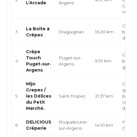
L’Arcade
Argens
Crêpes
ma...
Creperi
La Boîte à
3
Draguignan
16.20 km
breton
Crêpes
de the
Crêpe
Crêperi
Touch
Puget-sur-
4
5.99 km
breton
Puget-sur-
Argens
galett
Argens
Mijo
Crêper
Crepes /
galett
5
les Délices
Saint-Tropez
21.37 km
breton
du Petit
crêpes
Marché.
desser
DELICIOUS
Roquebrune-
França
6
14.10 km
Crêperie
sur-Argens
Crêper