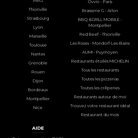
Metz
Ovvio - Paris
Thionville
Brasserie G - Arlon
Strasbourg
BBQ &GRILL MOBILE -
Montpellier
Lyon
Red Beef - Thionville
Marseille
Les Roses - Mondorf-Les-Bains
Toulouse
AUMI - Puymoyen
Nantes
Restaurants étoilés MICHELIN
Grenoble
Tous les restaurants
Rouen
Toutes les pizzerias
Dijon
Toutes les crêperies
Bordeaux
Restaurants autour de moi
Montpellier
Trouvez votre restaurant idéal
Nice
Restaurant du mois
AIDE