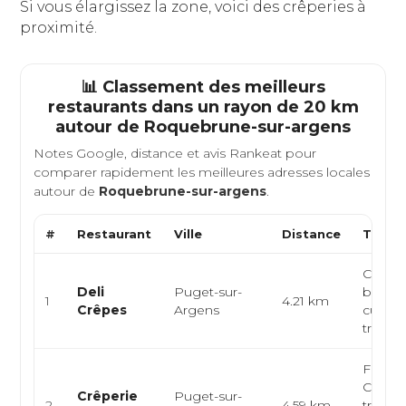
Si vous élargissez la zone, voici des crêperies à
proximité.
📊 Classement des meilleurs
restaurants dans un rayon de 20 km
autour de
Roquebrune-sur-argens
Notes Google, distance et avis Rankeat pour
comparer rapidement les meilleures adresses locales
autour de
Roquebrune-sur-argens
.
#
Restaurant
Ville
Distance
Type d
Crêperi
Deli
Puget-sur-
breton
1
4.21 km
Crêpes
Argens
cuisin
traditi
França
Crêper
Crêperie
Puget-sur-
2
4.59 km
traditi