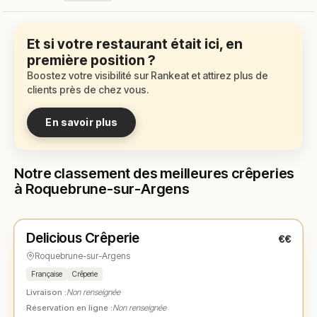
Et si votre restaurant était ici, en
première position ?
Boostez votre visibilité sur Rankeat et attirez plus de
clients près de chez vous.
En savoir plus
Notre classement des meilleures crêperies
à Roquebrune-sur-Argens
Ouvert
(09:30 – 23:00)
Delicious Crêperie
€€
N° 1
★
Roquebrune-sur-Argens
Française
Crêperie
Livraison :
Non renseignée
Réservation en ligne :
Non renseignée