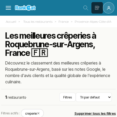
Accueil
Tous les restaurants
France
Provence-Alpes-Côte d'Azur
Les meilleures crêperies à
Roquebrune-sur-Argens,
France 🇫🇷
Découvrez le classement des meilleures crêperies à
Roquebrune-sur-Argens, basé sur les notes Google, le
nombre d'avis clients et la qualité globale de l'expérience
culinaire.
1
restaurants
·
Filtres
✕
Filtres actifs :
creperie
Supprimer tous les filtres