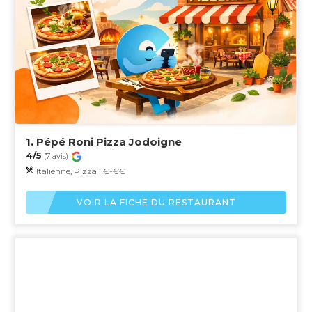
1.
Pépé Roni Pizza Jodoigne
4/5
(7 avis)
Italienne, Pizza · €-€€
VOIR LA FICHE DU RESTAURANT