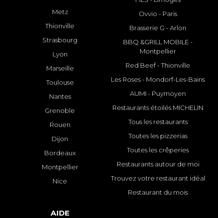
Metz
Ovvio - Paris
Thionville
Brasserie G - Arlon
Strasbourg
BBQ &GRILL MOBILE -
Montpellier
Lyon
Red Beef - Thionville
Marseille
Les Roses - Mondorf-Les-Bains
Toulouse
AUMI - Puymoyen
Nantes
Restaurants étoilés MICHELIN
Grenoble
Tous les restaurants
Rouen
Toutes les pizzerias
Dijon
Toutes les crêperies
Bordeaux
Restaurants autour de moi
Montpellier
Trouvez votre restaurant idéal
Nice
Restaurant du mois
AIDE