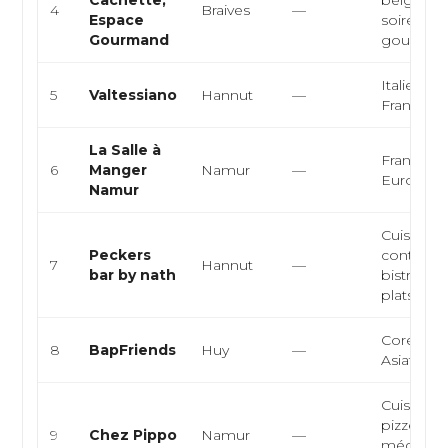
4
Braives
—
Espace
soirées
Gourmand
gourman
Italienne,
5
Valtessiano
Hannut
—
Française
La Salle à
Française
6
Manger
Namur
—
Europée
Namur
Cuisine f
Peckers
contempo
7
Hannut
—
bar by nath
bistro g
plats...
Coréenne
8
BapFriends
Huy
—
Asiatique
Cuisine it
pizzeria, 
9
Chez Pippo
Namur
—
méditerr