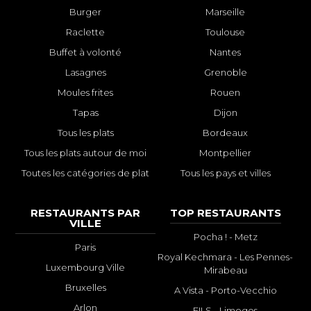
Burger
Marseille
Raclette
Toulouse
Buffet à volonté
Nantes
Lasagnes
Grenoble
Moules frites
Rouen
Tapas
Dijon
Tous les plats
Bordeaux
Tous les plats autour de moi
Montpellier
Toutes les catégories de plat
Tous les pays et villes
RESTAURANTS PAR
TOP RESTAURANTS
VILLE
Pocha ! - Metz
Paris
Royal Kechmara - Les Pennes-
Luxembourg Ville
Mirabeau
Bruxelles
A Vista - Porto-Vecchio
Arlon
FILS - Limoges