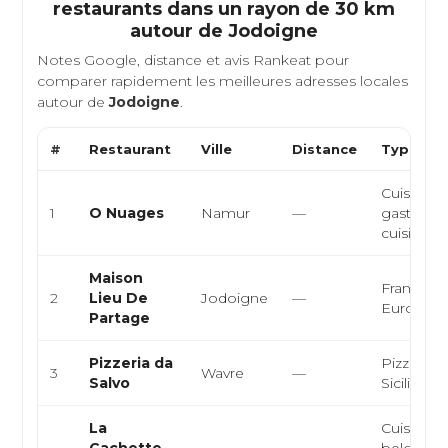
restaurants dans un rayon de 30 km
autour de
Jodoigne
Notes Google, distance et avis Rankeat pour
comparer rapidement les meilleures adresses locales
autour de
Jodoigne
.
#
Restaurant
Ville
Distance
Type de 
Cuisine fu
1
O Nuages
Namur
—
gastrono
cuisine cr
Maison
Française
2
Lieu De
Jodoigne
—
Europée
Partage
Pizzeria da
Pizzeria, 
3
Wavre
—
Salvo
Sicilienne
La
Cuisine de
Cachette,
belge, br