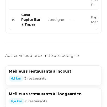
p...
Casa
Espagnol
10
Papito Bar
Jodoigne
—
Méditerr
à Tapas
Autres villes à proximité de Jodoigne
Meilleurs restaurants à Incourt
•
3 restaurants
6,1 km
Meilleurs restaurants à Hoegaarden
•
6 restaurants
6,4 km