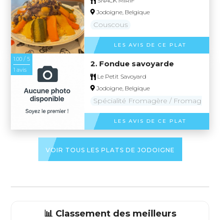
SNACK MIRIF
Jodoigne, Belgique
Couscous
LES AVIS DE CE PLAT
1.00 / 5
2. Fondue savoyarde
1 avis
Le Petit Savoyard
Jodoigne, Belgique
Spécialité Fromagère / Fromage
LES AVIS DE CE PLAT
VOIR TOUS LES PLATS DE JODOIGNE
📊 Classement des meilleurs