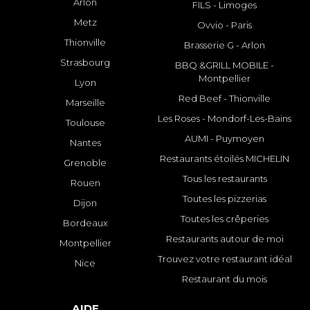
Arlon
FILS - Limoges
Metz
Ovvio - Paris
Thionville
Brasserie G - Arlon
Strasbourg
BBQ &GRILL MOBILE -
Montpellier
Lyon
Red Beef - Thionville
Marseille
Les Roses - Mondorf-Les-Bains
Toulouse
AUMI - Puymoyen
Nantes
Restaurants étoilés MICHELIN
Grenoble
Tous les restaurants
Rouen
Toutes les pizzerias
Dijon
Toutes les crêperies
Bordeaux
Restaurants autour de moi
Montpellier
Trouvez votre restaurant idéal
Nice
Restaurant du mois
AIDE