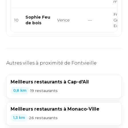
médite
Françai
Sophie Feu
10
Vence
—
Grillade
de bois
Europ
Autres villes à proximité de Fontvieille
Meilleurs restaurants à Cap-d'Ail
•
19 restaurants
0,8 km
Meilleurs restaurants à Monaco-Ville
•
26 restaurants
1,3 km