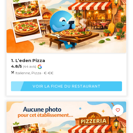
1.
L’eden Pizza
4.8/5
(44 avis)
Italienne, Pizza · €-€€
VOIR LA FICHE DU RESTAURANT