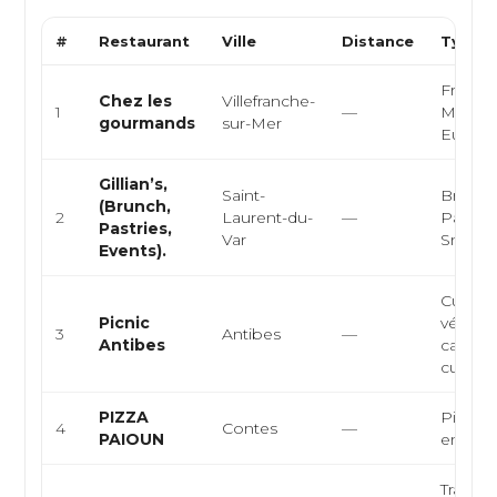
#
Restaurant
Ville
Distance
Type d
Françai
Chez les
Villefranche-
1
—
Médite
gourmands
sur-Mer
Europ
Gillian’s,
Saint-
Brunch
(Brunch,
2
Laurent-du-
—
Pâtisse
Pastries,
Var
Snacki
Events).
Cuisine
Picnic
végéta
3
Antibes
—
Antibes
café he
cuisin
PIZZA
Pizzeria
4
Contes
—
PAIOUN
empor
Traiteur