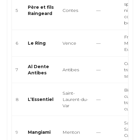
spécial
Père et fils
5
Contes
—
niçoise
Raingeard
comme
bouch
Françai
6
Le Ring
Vence
—
Médite
Europ
Cuisine
Al Dente
7
Antibes
—
traiteur
Antibes
sandwi
Bistrot 
Saint-
cuisine
8
L’Essentiel
Laurent-du-
—
traditio
Var
cuisine 
Sandwi
Sandwi
9
Mangiami
Menton
—
Cuisine