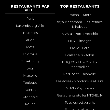
RESTAURANTS PAR
TOP RESTAURANTS
VILLE
Pocha ! - Metz
Paris
Royal Kechmara - Les Pennes-
Luxembourg Ville
Mirabeau
Bruxelles
A Vista - Porto-Vecchio
Arlon
FILS - Limoges
Metz
Ovvio - Paris
Thionville
Brasserie G - Arlon
Strasbourg
BBQ &GRILL MOBILE -
Montpellier
Lyon
Red Beef - Thionville
Marseille
Les Roses - Mondorf-Les-Bains
Toulouse
AUMI - Puymoyen
Nantes
Restaurants étoilés MICHELIN
Grenoble
Tous les restaurants
Rouen
Toutes les pizzerias