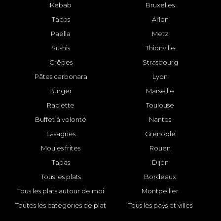
Kebab
Bruxelles
Tacos
Arlon
Paëlla
Metz
Sushis
Thionville
Crêpes
Strasbourg
Pâtes carbonara
Lyon
Burger
Marseille
Raclette
Toulouse
Buffet à volonté
Nantes
Lasagnes
Grenoble
Moules frites
Rouen
Tapas
Dijon
Tous les plats
Bordeaux
Tous les plats autour de moi
Montpellier
Toutes les catégories de plat
Tous les pays et villes