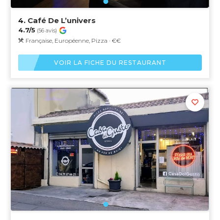
4.
Café De L’univers
4.7/5
(56 avis)
Française, Européenne, Pizza · €€
VOIR LA FICHE DU RESTAURANT