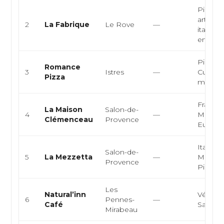
Pizzeri
artisana
2
La Fabrique
Le Rove
—
italienn
emporte
Pizzeria
Romance
3
Istres
—
Cuisine
Pizza
march
Françai
La Maison
Salon-de-
4
—
Médite
Clémenceau
Provence
Europ
Italienn
Salon-de-
5
La Mezzetta
—
Médite
Provence
Pizza
Les
Natural’inn
Végétar
6
Pennes-
—
Café
Salade,
Mirabeau