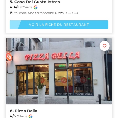
5.
Casa Del Gusto Istres
4.4/5
(125 avis)
Italienne, Méditerranéenne, Pizza · €€-€€€
VOIR LA FICHE DU RESTAURANT
6.
Pizza Bella
4/5
(98 avis)