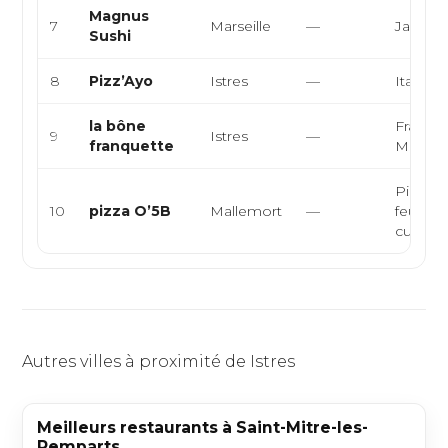
Magnus
7
Marseille
—
Japonai
Sushi
8
Pizz’Ayo
Istres
—
Italienn
la bône
Françai
9
Istres
—
franquette
Médite
Pizzeria
10
pizza O’5B
Mallemort
—
feu de 
cuisine 
Autres villes à proximité de Istres
Meilleurs restaurants à Saint-Mitre-les-
Remparts