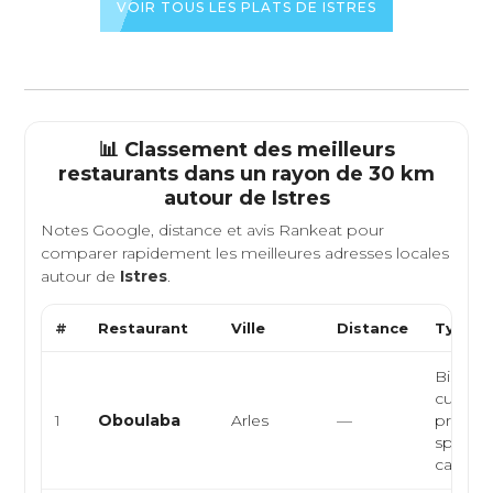
VOIR TOUS LES PLATS DE ISTRES
📊 Classement des meilleurs
restaurants dans un rayon de 30 km
autour de
Istres
Notes Google, distance et avis Rankeat pour
comparer rapidement les meilleures adresses locales
autour de
Istres
.
#
Restaurant
Ville
Distance
Type d
Bistrot 
cuisine
1
Oboulaba
Arles
—
provenç
spéciali
camar..