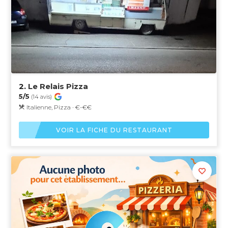
2.
Le Relais Pizza
5/5
(14 avis)
Italienne, Pizza · €-€€
VOIR LA FICHE DU RESTAURANT