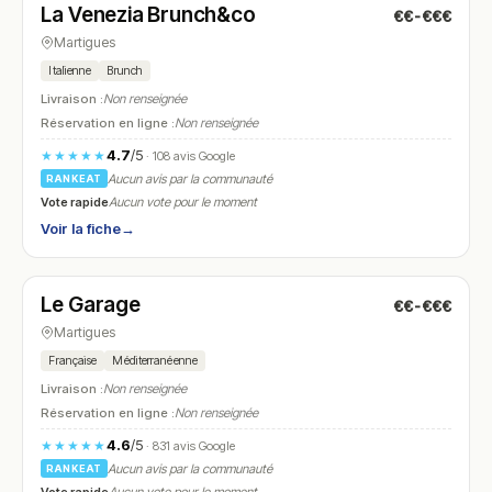
La Venezia Brunch&co
€€-€€€
N° 20
Martigues
Italienne
Brunch
Livraison :
Non renseignée
Réservation en ligne :
Non renseignée
4.7
/5
★★★★★
· 108 avis Google
Aucun avis par la communauté
RANKEAT
Vote rapide
Aucun vote pour le moment
Voir la fiche
→
Ouvert
(12:00 – 13:30, 19:00 – 21:30)
Le Garage
€€-€€€
N° 21
Martigues
Française
Méditerranéenne
Livraison :
Non renseignée
Réservation en ligne :
Non renseignée
4.6
/5
★★★★★
· 831 avis Google
Aucun avis par la communauté
RANKEAT
Vote rapide