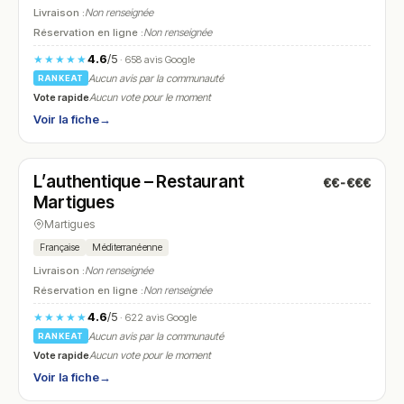
Livraison :
Non renseignée
Réservation en ligne :
Non renseignée
4.6
/5
★★★★★
· 658 avis Google
Aucun avis par la communauté
RANKEAT
Vote rapide
Aucun vote pour le moment
Voir la fiche
→
Ouvert
(12:00 – 13:30, 19:30 – 21:30)
L’authentique – Restaurant
€€-€€€
N° 24
Martigues
Martigues
Française
Méditerranéenne
Livraison :
Non renseignée
Réservation en ligne :
Non renseignée
4.6
/5
★★★★★
· 622 avis Google
Aucun avis par la communauté
RANKEAT
Vote rapide
Aucun vote pour le moment
Voir la fiche
→
Ouvert
(19:00 – 21:30)