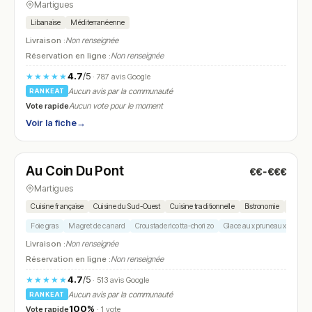
Martigues
Libanaise
Méditerranéenne
Livraison :
Non renseignée
Réservation en ligne :
Non renseignée
4.7
/5
★★★★★
· 787 avis Google
Aucun avis par la communauté
RANKEAT
Vote rapide
Aucun vote pour le moment
Voir la fiche
→
Fermé
(09:00 – 15:00)
Au Coin Du Pont
€€-€€€
N° 16
Martigues
Cuisine française
Cuisine du Sud-Ouest
Cuisine traditionnelle
Bistronomie
Cuisin
Foie gras
Magret de canard
Croustade ricotta-chorizo
Glace aux pruneaux
Bière
Livraison :
Non renseignée
Réservation en ligne :
Non renseignée
4.7
/5
★★★★★
· 513 avis Google
Aucun avis par la communauté
RANKEAT
100%
Vote rapide
· 1 vote