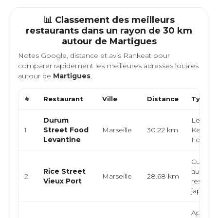
📊 Classement des meilleurs
restaurants dans un rayon de 30 km
autour de
Martigues
Notes Google, distance et avis Rankeat pour
comparer rapidement les meilleures adresses locales
autour de
Martigues
.
#
Restaurant
Ville
Distance
Type d
Durum
Levanti
1
Street Food
Marseille
30.22 km
Kebab, 
Levantine
Food
Cuisine
Rice Street
authent
2
Marseille
28.68 km
Vieux Port
restaura
japonai..
Aponai