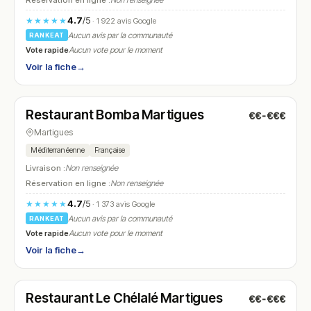
Réservation en ligne :
Non renseignée
4.7
/5
★★★★★
· 1 922 avis Google
Aucun avis par la communauté
RANKEAT
Vote rapide
Aucun vote pour le moment
Voir la fiche
→
Ouvert
(09:00 – 16:00, 18:00 – 23:00)
Restaurant Bomba Martigues
€€-€€€
N° 14
Martigues
Méditerranéenne
Française
Livraison :
Non renseignée
Réservation en ligne :
Non renseignée
4.7
/5
★★★★★
· 1 373 avis Google
Aucun avis par la communauté
RANKEAT
Vote rapide
Aucun vote pour le moment
Voir la fiche
→
Ouvert
(09:00 – 23:00)
Restaurant Le Chélalé Martigues
€€-€€€
N° 15