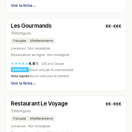
Voir la fiche
→
Ouvert
(09:30 – 23:00)
Les Gourmands
€€-€€€
N° 7
Martigues
Française
Méditerranéenne
Livraison :
Non renseignée
Réservation en ligne :
Non renseignée
4.8
/5
★★★★★
· 236 avis Google
Aucun avis par la communauté
RANKEAT
Vote rapide
Aucun vote pour le moment
Voir la fiche
→
Ouvert
(12:00 – 14:00, 19:00 – 22:30)
Restaurant Le Voyage
€€-€€€
N° 8
Martigues
Française
Méditerranéenne
Livraison :
Non renseignée