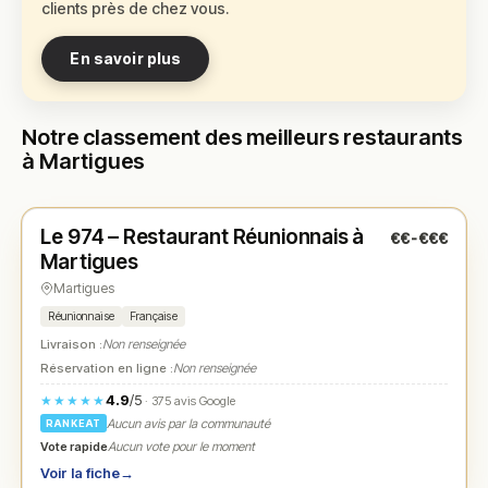
clients près de chez vous.
En savoir plus
Notre classement des meilleurs restaurants
à Martigues
Ouvert
(19:00 – 23:00)
Le 974 – Restaurant Réunionnais à
€€-€€€
N° 1
★
Martigues
Martigues
Réunionnaise
Française
Livraison :
Non renseignée
Réservation en ligne :
Non renseignée
4.9
/5
★★★★★
· 375 avis Google
Aucun avis par la communauté
RANKEAT
Vote rapide
Aucun vote pour le moment
Voir la fiche
→