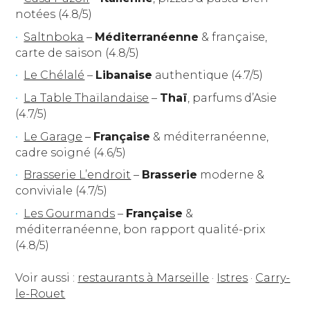
notées (4.8/5)
Saltnboka
–
Méditerranéenne
& française,
carte de saison (4.8/5)
Le Chélalé
–
Libanaise
authentique (4.7/5)
La Table Thaïlandaise
–
Thaï
, parfums d’Asie
(4.7/5)
Le Garage
–
Française
& méditerranéenne,
cadre soigné (4.6/5)
Brasserie L’endroit
–
Brasserie
moderne &
conviviale (4.7/5)
Les Gourmands
–
Française
&
méditerranéenne, bon rapport qualité-prix
(4.8/5)
Voir aussi :
restaurants à Marseille
·
Istres
·
Carry-
le-Rouet