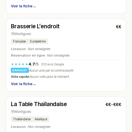
Voir la fiche
→
Ouvert
(08:00 – 23:00)
Brasserie L’endroit
€€
N° 17
Martigues
Française
Européenne
Livraison :
Non renseignée
Réservation en ligne :
Non renseignée
4.7
/5
★★★★★
· 253 avis Google
Aucun avis par la communauté
RANKEAT
Vote rapide
Aucun vote pour le moment
Voir la fiche
→
Ouvert
(10:00 – 14:00, 18:00 – 22:00)
La Table Thaïlandaise
€€-€€€
N° 18
Martigues
Thaïlandaise
Asiatique
Livraison :
Non renseignée