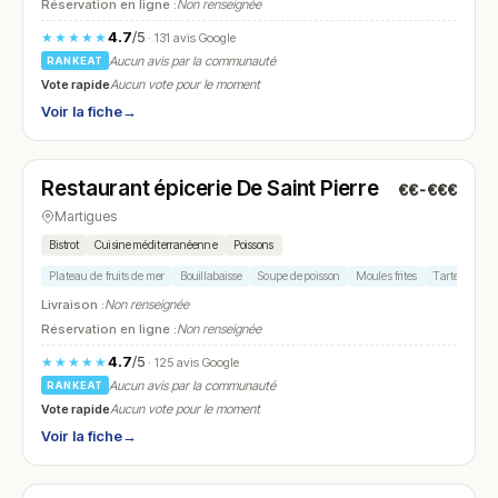
Réservation en ligne :
Non renseignée
4.7
/5
★★★★★
· 131 avis Google
Aucun avis par la communauté
RANKEAT
Vote rapide
Aucun vote pour le moment
Voir la fiche
→
Fermé
(10:00 – 19:00)
Restaurant épicerie De Saint Pierre
€€-€€€
N° 19
Martigues
Bistrot
Cuisine méditerranéenne
Poissons
Plateau de fruits de mer
Bouillabaisse
Soupe de poisson
Moules frites
Tarte au citr
Livraison :
Non renseignée
Réservation en ligne :
Non renseignée
4.7
/5
★★★★★
· 125 avis Google
Aucun avis par la communauté
RANKEAT
Vote rapide
Aucun vote pour le moment
Voir la fiche
→
Ouvert
(10:00 – 23:00)