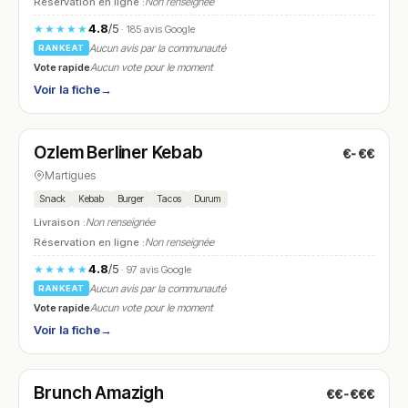
Réservation en ligne :
Non renseignée
4.8
/5
★★★★★
· 185 avis Google
Aucun avis par la communauté
RANKEAT
Vote rapide
Aucun vote pour le moment
Voir la fiche
→
Ouvert
(11:00 – 14:00, 18:30 – 22:30)
Ozlem Berliner Kebab
€-€€
N° 9
Martigues
Snack
Kebab
Burger
Tacos
Durum
Livraison :
Non renseignée
Réservation en ligne :
Non renseignée
4.8
/5
★★★★★
· 97 avis Google
Aucun avis par la communauté
RANKEAT
Vote rapide
Aucun vote pour le moment
Voir la fiche
→
Ouvert
(07:30 – 22:30)
Brunch Amazigh
€€-€€€
N° 10