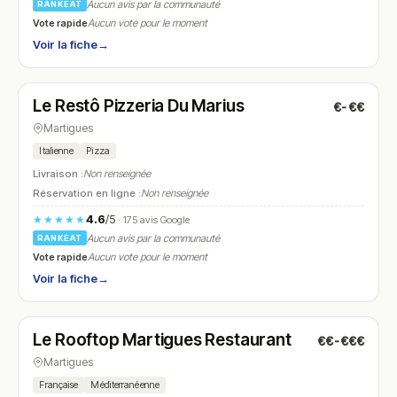
Aucun avis par la communauté
RANKEAT
Vote rapide
Aucun vote pour le moment
Voir la fiche
→
Ouvert
(08:00 – 13:30, 17:00 – 21:30)
Le Restô Pizzeria Du Marius
€-€€
N° 27
Martigues
Italienne
Pizza
Livraison :
Non renseignée
Réservation en ligne :
Non renseignée
4.6
/5
★★★★★
· 175 avis Google
Aucun avis par la communauté
RANKEAT
Vote rapide
Aucun vote pour le moment
Voir la fiche
→
Ouvert
(12:30 – 14:00, 19:00 – 21:30)
Le Rooftop Martigues Restaurant
€€-€€€
N° 28
Martigues
Française
Méditerranéenne