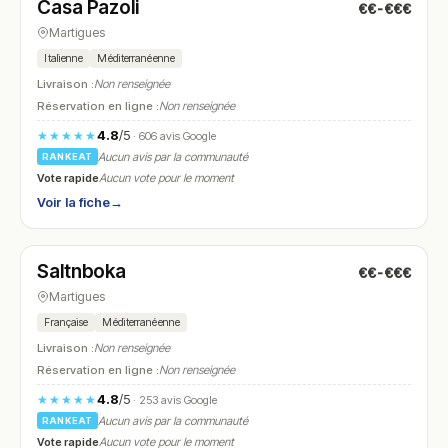
Casa Pazoli
€€-€€€
N° 5
Martigues
Italienne
Méditerranéenne
Livraison :
Non renseignée
Réservation en ligne :
Non renseignée
4.8
/5
★★★★★
· 606 avis Google
Aucun avis par la communauté
RANKEAT
Vote rapide
Aucun vote pour le moment
Voir la fiche
→
Ouvert
(12:00 – 14:30, 19:00 – 22:30)
Saltnboka
€€-€€€
N° 6
Martigues
Française
Méditerranéenne
Livraison :
Non renseignée
Réservation en ligne :
Non renseignée
4.8
/5
★★★★★
· 253 avis Google
Aucun avis par la communauté
RANKEAT
Vote rapide
Aucun vote pour le moment