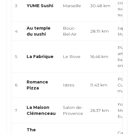
contem
3
YUME Sushi
Marseille
30.48 km
sushi ba
sushi, sa
Au temple
Bouc-
Japonai
4
28.19 km
du sushi
Bel-Air
Maki
Pizzeria
artisana
5
La Fabrique
Le Rove
16.46 km
italienn
emporte
Pizzeria
Romance
6
Istres
11.43 km
Cuisine
Pizza
marché
Français
La Maison
Salon-de-
7
26.37 km
Méditer
Clémenceau
Provence
Europé
The
Café-ca