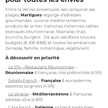
Entre la Venise provençale, ses canaux et ses
plages,
Martigues
regorge d’adresses
gourmandes : cuisine méditerranéenne,
produits de la mer, trattorias italiennes, tables
exotiques (réunionnaise, libanaise, thaï),
brunchs, burgers… De quoi satisfaire tous les
budgets (€, €€–€€€) et toutes les ambiances
(terrasse, famille, romantique, végétarien).
À découvrir en priorité
Le 974 – Restaurant Réunionnais
–
Réunionnaise
& française, très plébiscitée (4.9/5)
Simply French
–
Française
& européenne,
assiettes soignées (4.9/5)
Le Voyage
–
Méditerranéenne
& française,
adresse sûre (4.8/5)
Casa Pazoli
–
Italienne
, pizzas & pasta bien