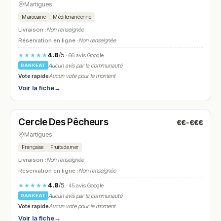
Martigues
Marocaine
Méditerranéenne
Livraison :
Non renseignée
Réservation en ligne :
Non renseignée
4.8
/5
★★★★★
· 66 avis Google
Aucun avis par la communauté
RANKEAT
Vote rapide
Aucun vote pour le moment
Voir la fiche
→
Ouvert
(08:00 – 14:00, 17:30 – 23:30)
Cercle Des Pêcheurs
€€-€€€
N° 11
Martigues
Française
Fruits de mer
Livraison :
Non renseignée
Réservation en ligne :
Non renseignée
4.8
/5
★★★★★
· 45 avis Google
Aucun avis par la communauté
RANKEAT
Vote rapide
Aucun vote pour le moment
Voir la fiche
→