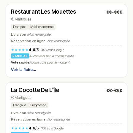
Restaurant Les Mouettes
€€-€€€
N° 25
Martigues
Française
Méditerranéenne
Livraison :
Non renseignée
Réservation en ligne :
Non renseignée
4.6
/5
★★★★★
· 456 avis Google
Aucun avis par la communauté
RANKEAT
Vote rapide
Aucun vote pour le moment
Voir la fiche
→
Ouvert
(12:00 – 14:00, 19:00 – 22:00)
La Cocotte De L’île
€€-€€€
N° 26
Martigues
Française
Européenne
Livraison :
Non renseignée
Réservation en ligne :
Non renseignée
4.6
/5
★★★★★
· 186 avis Google