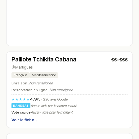
Fermé
(09:30 – 19:00)
Paillote Tchikita Cabana
€€-€€€
N° 4
Martigues
Française
Méditerranéenne
Livraison :
Non renseignée
Réservation en ligne :
Non renseignée
4.9
/5
★★★★★
· 220 avis Google
Aucun avis par la communauté
RANKEAT
Vote rapide
Aucun vote pour le moment
Voir la fiche
→
Ouvert
(11:30 – 14:30, 18:30 – 23:30)