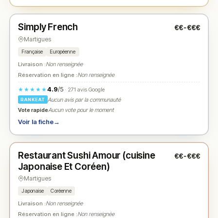
Fermé
(11:30 – 17:30)
Simply French
€€-€€€
N° 2
★
Martigues
Française
Européenne
Livraison :
Non renseignée
Réservation en ligne :
Non renseignée
4.9
/5
★★★★★
· 271 avis Google
Aucun avis par la communauté
RANKEAT
Vote rapide
Aucun vote pour le moment
Voir la fiche
→
Ouvert
(10:30 – 14:00, 18:30 – 23:00)
Restaurant Sushi Amour (cuisine
€€-€€€
N° 3
★
Japonaise Et Coréen)
Martigues
Japonaise
Coréenne
Livraison :
Non renseignée
Réservation en ligne :
Non renseignée