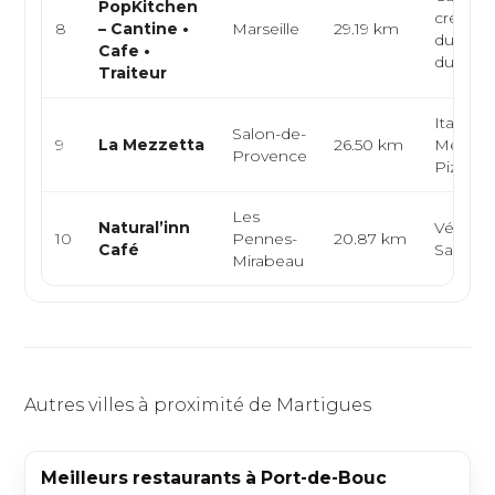
PopKitchen
créative
8
– Cantine •
Marseille
29.19 km
du marc
Cafe •
du jour..
Traiteur
Italienn
Salon-de-
9
La Mezzetta
26.50 km
Méditer
Provence
Pizza
Les
Natural’inn
Végétar
10
Pennes-
20.87 km
Café
Salade,
Mirabeau
Autres villes à proximité de Martigues
Meilleurs restaurants à Port-de-Bouc