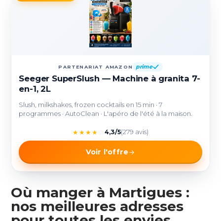
prime
PARTENARIAT AMAZON
Seeger SuperSlush — Machine à granita 7-
en-1, 2L
Slush, milkshakes, frozen cocktails en 15 min · 7
programmes · AutoClean · L'apéro de l'été à la maison.
★
★
★
★
☆
4,3/5
(279 avis)
Voir l'offre
Où manger à Martigues :
nos meilleures adresses
pour toutes les envies