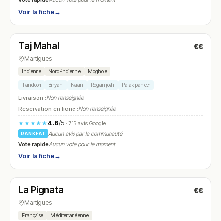
Aucun vote pour le moment
Voir la fiche
→
Ouvert
Taj Mahal
€€
N° 22
Martigues
Indienne
Nord-indienne
Moghole
Tandoori
Biryani
Naan
Rogan josh
Palak paneer
Livraison :
Non renseignée
Réservation en ligne :
Non renseignée
4.6
/5
★★★★★
· 716 avis Google
Aucun avis par la communauté
RANKEAT
Vote rapide
Aucun vote pour le moment
Voir la fiche
→
Ouvert
(12:00 – 13:30, 18:00 – 21:30)
La Pignata
€€
N° 23
Martigues
Française
Méditerranéenne