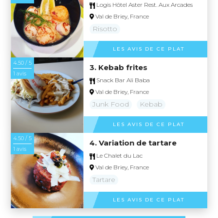
Logis Hôtel Aster Rest. Aux Arcades
Val de Briey, France
Risotto
LES AVIS DE CE PLAT
4.50 / 5
3. Kebab frites
1 avis
Snack Bar Ali Baba
Val de Briey, France
Junk Food
Kebab
LES AVIS DE CE PLAT
4.50 / 5
4. Variation de tartare
1 avis
Le Chalet du Lac
Val de Briey, France
Tartare
LES AVIS DE CE PLAT