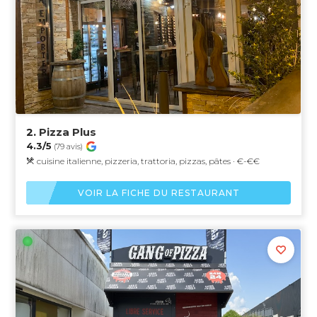
2.
Pizza Plus
4.3/5
(79 avis)
cuisine italienne, pizzeria, trattoria, pizzas, pâtes · €-€€
VOIR LA FICHE DU RESTAURANT