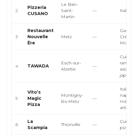
Le Ban-
Pizzeria
2
Saint-
—
Italienne
CUSANO
Martin
Restaurant
Gastron
3
Nouvelle
Metz
—
Créative
Ère
Modern
Cuisine 
Esch-sur-
ramen, c
4
TAWADA
—
Alzette
asiatique
japonais t
Italienne
Vito’s
Montigny-
napolita
5
Magic
—
lès-Metz
méditer
Pizza
artisan...
La
Cuisine i
6
Thionville
—
Scampia
pizzeria,