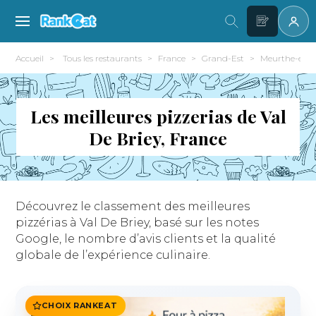
Accueil
Tous les restaurants
France
Grand-Est
Meurthe-et-Mo
Les meilleures pizzerias de Val
De Briey, France
Découvrez le classement des meilleures
pizzérias à Val De Briey, basé sur les notes
Google, le nombre d’avis clients et la qualité
globale de l’expérience culinaire.
CHOIX RANKEAT