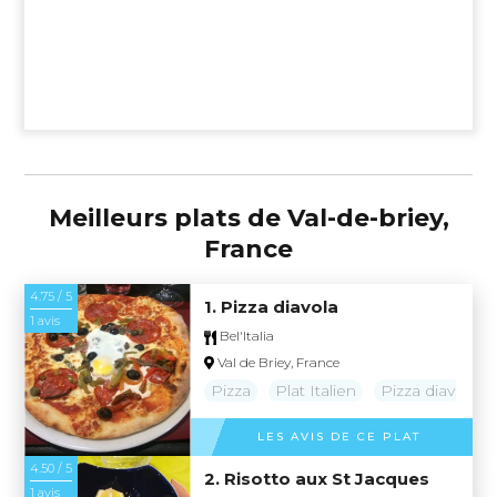
Meilleurs plats de Val-de-briey,
France
4.75 / 5
1. Pizza diavola
1 avis
Bel'Italia
Val de Briey, France
Pizza
Plat Italien
Pizza diavola
LES AVIS DE CE PLAT
4.50 / 5
2. Risotto aux St Jacques
1 avis