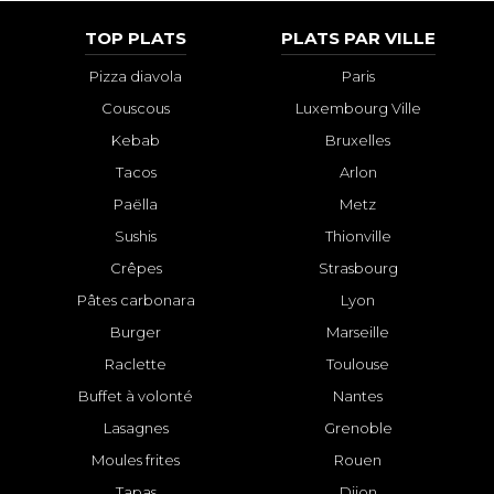
TOP PLATS
PLATS PAR VILLE
Pizza diavola
Paris
Couscous
Luxembourg Ville
Kebab
Bruxelles
Tacos
Arlon
Paëlla
Metz
Sushis
Thionville
Crêpes
Strasbourg
Pâtes carbonara
Lyon
Burger
Marseille
Raclette
Toulouse
Buffet à volonté
Nantes
Lasagnes
Grenoble
Moules frites
Rouen
Tapas
Dijon