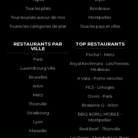
Tous les plats
Bordeaux
Tous les plats autour de moi
Montpellier
Toutes les catégories de plat
Tous les pays et villes
RESTAURANTS PAR
TOP RESTAURANTS
VILLE
Pocha ! - Metz
Paris
Royal Kechmara - Les Pennes-
Luxembourg Ville
Mirabeau
Bruxelles
A Vista - Porto-Vecchio
Arlon
FILS - Limoges
Metz
Ovvio - Paris
Thionville
Brasserie G - Arlon
Strasbourg
BBQ &GRILL MOBILE -
Montpellier
Lyon
Red Beef - Thionville
Marseille
Les Roses - Mondorf-Les-Bains