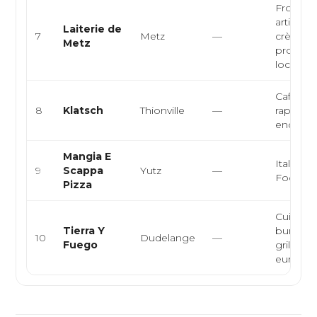
Fromage
artisanal
Laiterie de
7
Metz
—
crèmeri
Metz
produits 
loca...
Café bar
8
Klatsch
Thionville
—
rapide, 
encas
Mangia E
Italienne
9
Scappa
Yutz
—
Foodtru
Pizza
Cuisine l
Tierra Y
burger, p
10
Dudelange
—
Fuego
grillade,
eur...