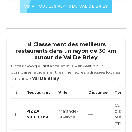
VOIR TOUS LES PLATS DE VAL DE BRIEY
📊 Classement des meilleurs
restaurants dans un rayon de 30 km
autour de
Val De Briey
Notes Google, distance et avis Rankeat pour
comparer rapidement les meilleures adresses locales
autour de
Val De Briey
.
#
Restaurant
Ville
Distance
Type de
Cuisine i
PIZZA
Marange-
pizzeria,
1
—
NICOLOSI
Silvange
restaura
rapide