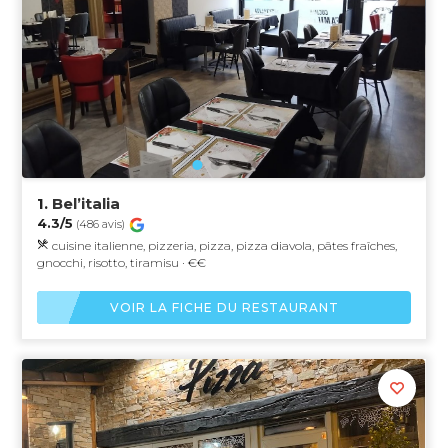
1.
Bel’italia
4.3/5
(486 avis)
cuisine italienne, pizzeria, pizza, pizza diavola, pâtes fraîches,
gnocchi, risotto, tiramisu · €€
VOIR LA FICHE DU RESTAURANT