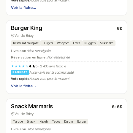
Vote rapide
Aucun vote pour le moment
Voir la fiche
→
Fermé
(11:00 – 00:00)
Burger King
€€
N° 18
Val de Briey
Restauration rapide
Burgers
Whopper
Frites
Nuggets
Milkshake
Livraison :
Non renseignée
Réservation en ligne :
Non renseignée
4.1
/5
★★★★☆
· 2 435 avis Google
Aucun avis par la communauté
RANKEAT
Vote rapide
Aucun vote pour le moment
Voir la fiche
→
Fermé
(11:00 – 14:00, 17:00 – 01:00)
Snack Marmaris
€-€€
N° 19
Val de Briey
Turque
Snack
Kebab
Tacos
Durum
Burger
Livraison :
Non renseignée