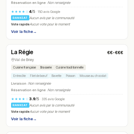
Réservation en ligne :
Non renseignée
4
/5
★★★★☆
· 150 avis Google
Aucun avis par la communauté
RANKEAT
Vote rapide
Aucun vote pour le moment
Voir la fiche
→
Fermé
(11:30 – 14:00, 19:00 – 22:00)
La Régie
€€-€€€
N° 20
Val de Briey
Cuisine française
Brasserie
Cuisine traditionnelle
Entrecôte
Filet de bœuf
Bavette
Poisson
Mousse au chocolat
Livraison :
Non renseignée
Réservation en ligne :
Non renseignée
3.9
/5
★★★★☆
· 335 avis Google
Aucun avis par la communauté
RANKEAT
Vote rapide
Aucun vote pour le moment
Voir la fiche
→
Ouvert
(07:00 – 19:00)