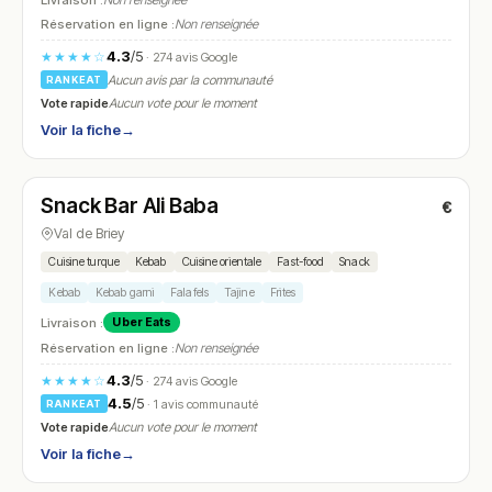
Livraison :
Non renseignée
Réservation en ligne :
Non renseignée
4.3
/5
★★★★☆
· 274 avis Google
Aucun avis par la communauté
RANKEAT
Vote rapide
Aucun vote pour le moment
Voir la fiche
→
Fermé
(10:30 – 14:00, 17:30 – 23:00)
Snack Bar Ali Baba
€
N° 12
Val de Briey
Cuisine turque
Kebab
Cuisine orientale
Fast-food
Snack
Kebab
Kebab garni
Falafels
Tajine
Frites
Livraison :
Uber Eats
Réservation en ligne :
Non renseignée
4.3
/5
★★★★☆
· 274 avis Google
4.5
/5
· 1 avis communauté
RANKEAT
Vote rapide
Aucun vote pour le moment
Voir la fiche
→
Fermé
(12:00 – 14:30, 18:30 – 22:30)