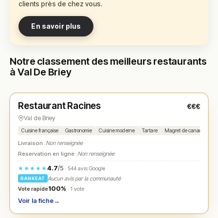
clients près de chez vous.
En savoir plus
Notre classement des meilleurs restaurants
à Val De Briey
Fermé
(12:00 – 15:00, 19:30 – 23:30)
Restaurant Racines
€€€
N° 1
★
Val de Briey
Cuisine française
Gastronomie
Cuisine moderne
Tartare
Magret de canard
Poi
Livraison :
Non renseignée
Réservation en ligne :
Non renseignée
4.7
/5
★★★★★
· 544 avis Google
Aucun avis par la communauté
RANKEAT
100%
Vote rapide
· 1 vote
Voir la fiche
→
Fermé
(fermé aujourd'hui)