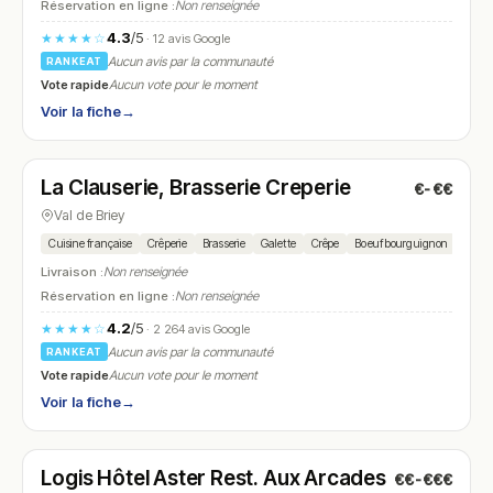
Réservation en ligne :
Non renseignée
4.3
/5
★★★★☆
· 12 avis Google
Aucun avis par la communauté
RANKEAT
Vote rapide
Aucun vote pour le moment
Voir la fiche
→
Fermé
(11:00 – 00:00)
La Clauserie, Brasserie Creperie
€-€€
N° 15
Val de Briey
Cuisine française
Crêperie
Brasserie
Galette
Crêpe
Boeuf bourguignon
Ribs
Livraison :
Non renseignée
Réservation en ligne :
Non renseignée
4.2
/5
★★★★☆
· 2 264 avis Google
Aucun avis par la communauté
RANKEAT
Vote rapide
Aucun vote pour le moment
Voir la fiche
→
Fermé
Logis Hôtel Aster Rest. Aux Arcades
€€-€€€
N° 16