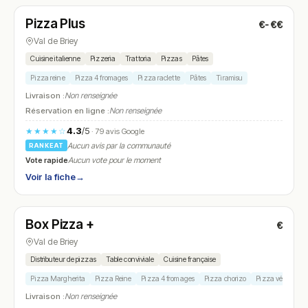
Pizza Plus
€-€€
N° 13
Val de Briey
Cuisine italienne
Pizzeria
Trattoria
Pizzas
Pâtes
Pizza reine
Pizza 4 fromages
Pizza raclette
Pâtes
Tiramisu
Livraison :
Non renseignée
Réservation en ligne :
Non renseignée
4.3
/5
★★★★☆
· 79 avis Google
Aucun avis par la communauté
RANKEAT
Vote rapide
Aucun vote pour le moment
Voir la fiche
→
Ouvert
Box Pizza +
€
N° 14
Val de Briey
Distributeur de pizzas
Table conviviale
Cuisine française
Pizza Margherita
Pizza Reine
Pizza 4 fromages
Pizza chorizo
Pizza végétarie
Livraison :
Non renseignée