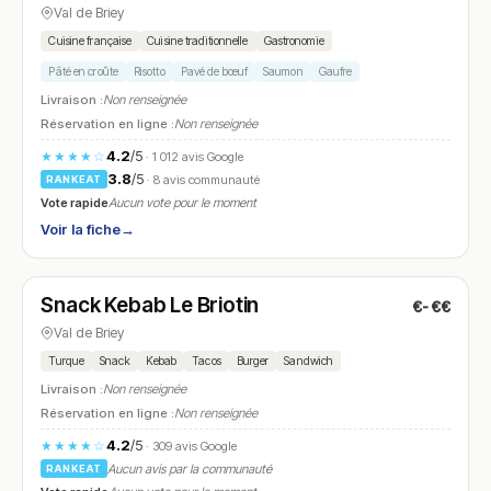
Val de Briey
Cuisine française
Cuisine traditionnelle
Gastronomie
Pâté en croûte
Risotto
Pavé de bœuf
Saumon
Gaufre
Livraison :
Non renseignée
Réservation en ligne :
Non renseignée
4.2
/5
★★★★☆
· 1 012 avis Google
3.8
/5
· 8 avis communauté
RANKEAT
Vote rapide
Aucun vote pour le moment
Voir la fiche
→
Fermé
(11:00 – 14:00, 17:00 – 22:30)
Snack Kebab Le Briotin
€-€€
N° 17
Val de Briey
Turque
Snack
Kebab
Tacos
Burger
Sandwich
Livraison :
Non renseignée
Réservation en ligne :
Non renseignée
4.2
/5
★★★★☆
· 309 avis Google
Aucun avis par la communauté
RANKEAT