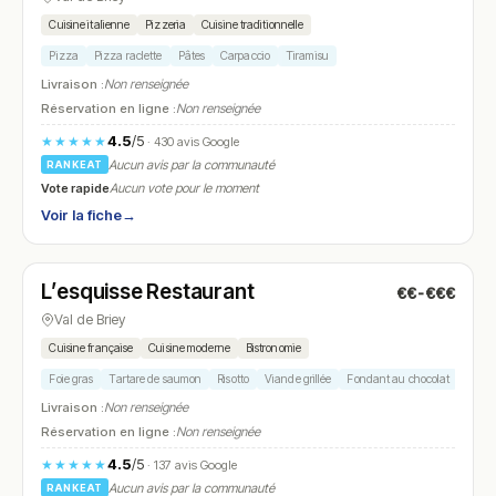
Cuisine italienne
Pizzeria
Cuisine traditionnelle
Pizza
Pizza raclette
Pâtes
Carpaccio
Tiramisu
Livraison :
Non renseignée
Réservation en ligne :
Non renseignée
4.5
/5
★★★★★
· 430 avis Google
Aucun avis par la communauté
RANKEAT
Vote rapide
Aucun vote pour le moment
Voir la fiche
→
Fermé
(12:00 – 14:00, 19:00 – 21:00)
L’esquisse Restaurant
€€-€€€
N° 9
Val de Briey
Cuisine française
Cuisine moderne
Bistronomie
Foie gras
Tartare de saumon
Risotto
Viande grillée
Fondant au chocolat
Livraison :
Non renseignée
Réservation en ligne :
Non renseignée
4.5
/5
★★★★★
· 137 avis Google
Aucun avis par la communauté
RANKEAT