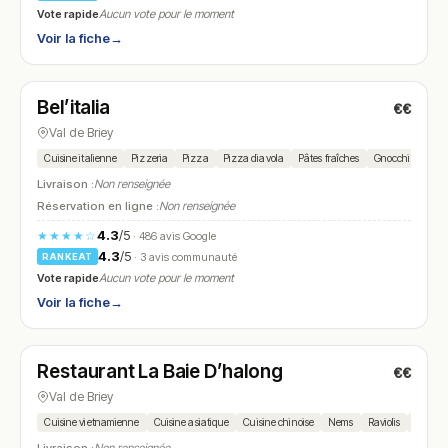
Vote rapide
Aucun vote pour le moment
Voir la fiche
→
Fermé
(11:45 – 13:30, 18:45 – 21:30)
Bel’italia
€€
N° 10
Val de Briey
Cuisine italienne
Pizzeria
Pizza
Pizza diavola
Pâtes fraîches
Gnocchi
Risot
Livraison :
Non renseignée
Réservation en ligne :
Non renseignée
4.3
/5
★★★★☆
· 486 avis Google
4.3
/5
· 3 avis communauté
RANKEAT
Vote rapide
Aucun vote pour le moment
Voir la fiche
→
Fermé
(12:00 – 14:00, 19:00 – 21:30)
Restaurant La Baie D’halong
€€
N° 11
Val de Briey
Cuisine vietnamienne
Cuisine asiatique
Cuisine chinoise
Nems
Raviolis
Nouille