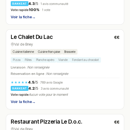
4.3
/5
· 1 avis communauté
RANKEAT
100%
Vote rapide
· 1 vote
Voir la fiche
→
Fermé
(12:00 – 14:00, 19:00 – 22:00)
Le Chalet Du Lac
€€
N° 7
Val de Briey
Cuisine italienne
Cuisine française
Brasserie
Pizza
Pâtes
Planche apéro
Viande
Fondant au chocolat
Livraison :
Non renseignée
Réservation en ligne :
Non renseignée
4.5
/5
★★★★★
· 789 avis Google
4.2
/5
· 3 avis communauté
RANKEAT
Vote rapide
Aucun vote pour le moment
Voir la fiche
→
Fermé
(12:00 – 14:00, 19:00 – 22:00)
Restaurant Pizzeria Le D.o.c.
€€
N° 8
Val de Briey