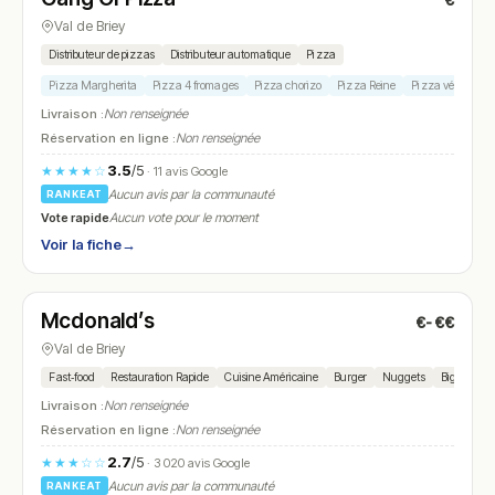
€
N° 24
Val de Briey
Distributeur de pizzas
Distributeur automatique
Pizza
Pizza Margherita
Pizza 4 fromages
Pizza chorizo
Pizza Reine
Pizza végétarie
Livraison :
Non renseignée
Réservation en ligne :
Non renseignée
3.5
/5
★★★★☆
· 11 avis Google
Aucun avis par la communauté
RANKEAT
Vote rapide
Aucun vote pour le moment
Voir la fiche
→
Ouvert
(08:30 – 00:00)
Mcdonald’s
€-€€
N° 25
Val de Briey
Fast‑food
Restauration Rapide
Cuisine Américaine
Burger
Nuggets
Big Mac™
Livraison :
Non renseignée
Réservation en ligne :
Non renseignée
2.7
/5
★★★☆☆
· 3 020 avis Google
Aucun avis par la communauté
RANKEAT