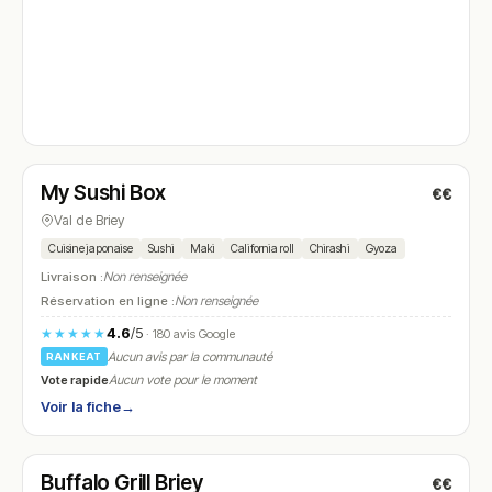
Fermé
My Sushi Box
€€
N° 4
Val de Briey
Cuisine japonaise
Sushi
Maki
California roll
Chirashi
Gyoza
Livraison :
Non renseignée
Réservation en ligne :
Non renseignée
4.6
/5
★★★★★
· 180 avis Google
Aucun avis par la communauté
RANKEAT
Vote rapide
Aucun vote pour le moment
Voir la fiche
→
Fermé
(11:00 – 23:00)
Buffalo Grill Briey
€€
N° 5