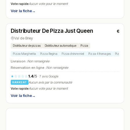
Vote rapide
Aucun vote pour le moment
Voir la fiche
→
Fermé
Distributeur De Pizza Just Queen
€
N° 26
Val de Briey
Distributeur de pizzas
Distributeur automatique
Pizza
Pizza Margherita
Pizza Regina
Pizza chèvre miel
Pizza 4 fromages
Pizza chori
Livraison :
Non renseignée
Réservation en ligne :
Non renseignée
1.4
/5
★☆☆☆☆
· 7 avis Google
Aucun avis par la communauté
RANKEAT
Vote rapide
Aucun vote pour le moment
Voir la fiche
→