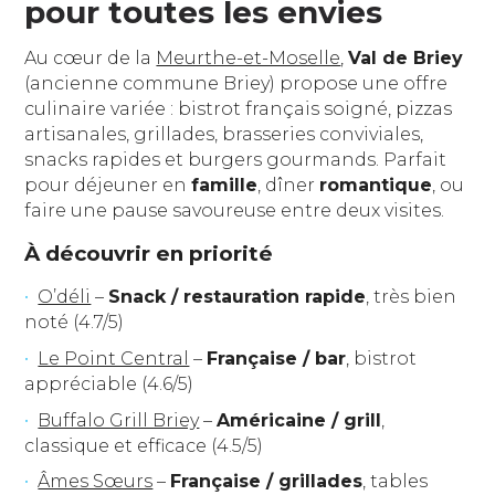
pour toutes les envies
Au cœur de la
Meurthe-et-Moselle
,
Val de Briey
(ancienne commune Briey) propose une offre
culinaire variée : bistrot français soigné, pizzas
artisanales, grillades, brasseries conviviales,
snacks rapides et burgers gourmands. Parfait
pour déjeuner en
famille
, dîner
romantique
, ou
faire une pause savoureuse entre deux visites.
À découvrir en priorité
O’déli
–
Snack / restauration rapide
, très bien
noté (4.7/5)
Le Point Central
–
Française / bar
, bistrot
appréciable (4.6/5)
Buffalo Grill Briey
–
Américaine / grill
,
classique et efficace (4.5/5)
Âmes Sœurs
–
Française / grillades
, tables