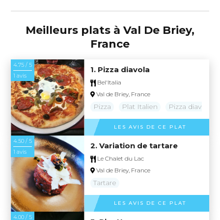
Meilleurs plats à Val De Briey,
France
4.75 / 5
1. Pizza diavola
1 avis
Bel'Italia
Val de Briey, France
Pizza
Plat Italien
Pizza diavola
LES AVIS DE CE PLAT
4.50 / 5
2. Variation de tartare
1 avis
Le Chalet du Lac
Val de Briey, France
Tartare
LES AVIS DE CE PLAT
4.00 / 5