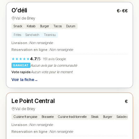
O’déli
€-€€
N° 2
★
Val de Briey
Snack
Kebab
Burger
Tacos
Durum
Frites
Sandwich
Tiramisu
Livraison :
Non renseignée
Réservation en ligne :
Non renseignée
4.7
/5
★★★★★
· 151 avis Google
Aucun avis par la communauté
RANKEAT
Vote rapide
Aucun vote pour le moment
Voir la fiche
→
Fermé
(11:00 – 14:00, 18:00 – 22:00)
Le Point Central
€
N° 3
★
Val de Briey
Cuisine française
Brasserie
Cuisine traditionnelle
Steak
Burger
Salade composé
Livraison :
Non renseignée
Réservation en ligne :
Non renseignée