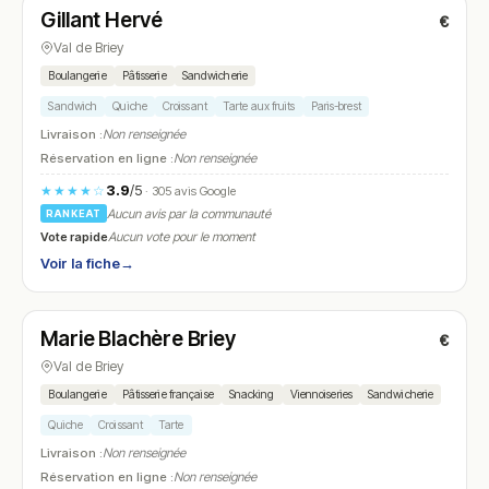
Gillant Hervé
€
N° 21
Val de Briey
Boulangerie
Pâtisserie
Sandwicherie
Sandwich
Quiche
Croissant
Tarte aux fruits
Paris-brest
Livraison :
Non renseignée
Réservation en ligne :
Non renseignée
3.9
/5
★★★★☆
· 305 avis Google
Aucun avis par la communauté
RANKEAT
Vote rapide
Aucun vote pour le moment
Voir la fiche
→
Ouvert
Marie Blachère Briey
€
N° 22
Val de Briey
Boulangerie
Pâtisserie française
Snacking
Viennoiseries
Sandwicherie
Quiche
Croissant
Tarte
Livraison :
Non renseignée
Réservation en ligne :
Non renseignée