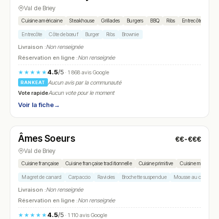
Val de Briey
Cuisine américaine
Steakhouse
Grillades
Burgers
BBQ
Ribs
Entrecôte
Sala
Entrecôte
Côte de bœuf
Burger
Ribs
Brownie
Livraison :
Non renseignée
Réservation en ligne :
Non renseignée
4.5
/5
★★★★★
· 1 868 avis Google
Aucun avis par la communauté
RANKEAT
Vote rapide
Aucun vote pour le moment
Voir la fiche
→
Fermé
(12:00 – 14:00, 19:00 – 21:30)
Âmes Soeurs
€€-€€€
N° 6
Val de Briey
Cuisine française
Cuisine française traditionnelle
Cuisine primitive
Cuisine moderne
Magret de canard
Carpaccio
Ravioles
Brochette suspendue
Mousse au chocolat
Livraison :
Non renseignée
Réservation en ligne :
Non renseignée
4.5
/5
★★★★★
· 1 110 avis Google