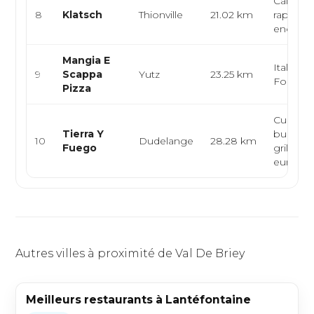
Café bar
8
Klatsch
Thionville
21.02 km
rapide, 
encas
Mangia E
Italienne
9
Scappa
Yutz
23.25 km
Foodtru
Pizza
Cuisine l
Tierra Y
burger, 
10
Dudelange
28.28 km
Fuego
grillade,
eur...
Autres villes à proximité de Val De Briey
Meilleurs restaurants à Lantéfontaine