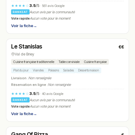
3.5
/5
★★★★☆
· 561 avis Google
Aucun avis par la communauté
RANKEAT
Vote rapide
Aucun vote pour le moment
Voir la fiche
→
Ouvert
Le Stanislas
€€
N° 23
Val de Briey
Cuisine française traditionnelle
Table conviviale
Cuisine française
Plat du jour
Viandes
Poissons
Salades
Desserts maison
Livraison :
Non renseignée
Réservation en ligne :
Non renseignée
3.5
/5
★★★★☆
· 40 avis Google
Aucun avis par la communauté
RANKEAT
Vote rapide
Aucun vote pour le moment
Voir la fiche
→
Ouvert
(Ouvert 24h/24)
Gang Of Pizza