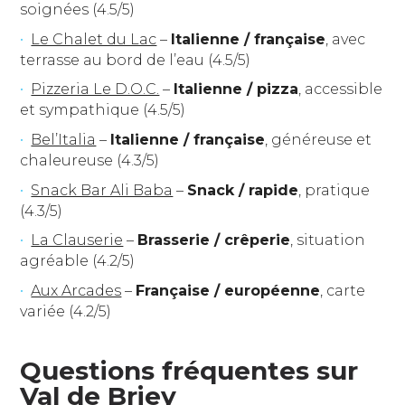
soignées (4.5/5)
Le Chalet du Lac
–
Italienne / française
, avec
terrasse au bord de l’eau (4.5/5)
Pizzeria Le D.O.C.
–
Italienne / pizza
, accessible
et sympathique (4.5/5)
Bel’Italia
–
Italienne / française
, généreuse et
chaleureuse (4.3/5)
Snack Bar Ali Baba
–
Snack / rapide
, pratique
(4.3/5)
La Clauserie
–
Brasserie / crêperie
, situation
agréable (4.2/5)
Aux Arcades
–
Française / européenne
, carte
variée (4.2/5)
Questions fréquentes sur
Val de Briey