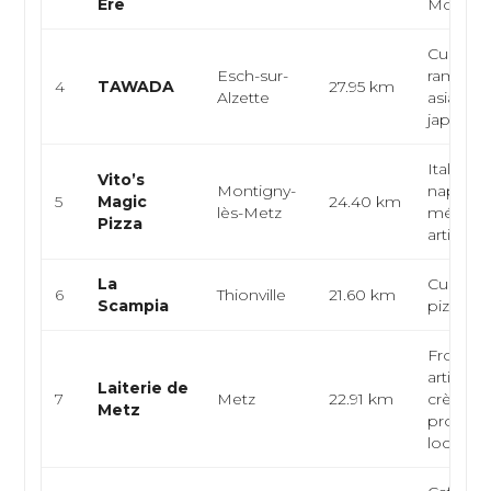
Ère
Modern
Cuisine 
Esch-sur-
ramen, c
4
TAWADA
27.95 km
Alzette
asiatiqu
japonais 
Italienne
Vito’s
Montigny-
napolita
5
Magic
24.40 km
lès-Metz
méditer
Pizza
artisan...
La
Cuisine i
6
Thionville
21.60 km
Scampia
pizzeria,
Fromag
artisanal
Laiterie de
7
Metz
22.91 km
crèmeri
Metz
produits 
loca...