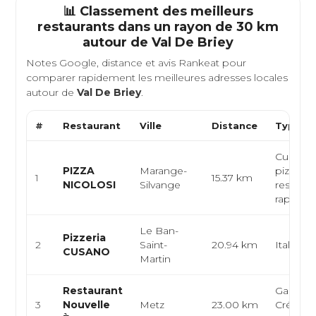
📊 Classement des meilleurs
restaurants dans un rayon de 30 km
autour de
Val De Briey
Notes Google, distance et avis Rankeat pour
comparer rapidement les meilleures adresses locales
autour de
Val De Briey
.
#
Restaurant
Ville
Distance
Type de
Cuisine i
PIZZA
Marange-
pizzeria,
1
15.37 km
NICOLOSI
Silvange
restaura
rapide
Le Ban-
Pizzeria
2
Saint-
20.94 km
Italienn
CUSANO
Martin
Restaurant
Gastron
3
Nouvelle
Metz
23.00 km
Créative