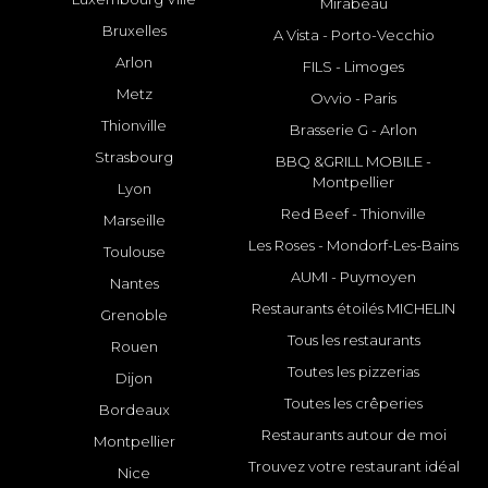
Mirabeau
Bruxelles
A Vista - Porto-Vecchio
Arlon
FILS - Limoges
Metz
Ovvio - Paris
Thionville
Brasserie G - Arlon
Strasbourg
BBQ &GRILL MOBILE -
Montpellier
Lyon
Red Beef - Thionville
Marseille
Les Roses - Mondorf-Les-Bains
Toulouse
AUMI - Puymoyen
Nantes
Restaurants étoilés MICHELIN
Grenoble
Tous les restaurants
Rouen
Toutes les pizzerias
Dijon
Toutes les crêperies
Bordeaux
Restaurants autour de moi
Montpellier
Trouvez votre restaurant idéal
Nice