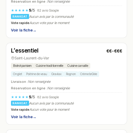
Réservation en ligne :
Non renseignée
5
/5
★★★★★
· 82 avis Google
Aucun avis par la communauté
RANKEAT
Vote rapide
Aucun vote pour le moment
Voir la fiche
→
Ouvert
(12:00 – 14:00)
L’essentiel
€€-€€€
N° 18
Saint-Laurent-du-Var
Bistrot parisien
Cuisine traditionnelle
Cuisine canaille
Onglet
Poitrine de veau
Gravlax
Rognon
Crème brûlée
Livraison :
Non renseignée
Réservation en ligne :
Non renseignée
5
/5
★★★★★
· 82 avis Google
Aucun avis par la communauté
RANKEAT
Vote rapide
Aucun vote pour le moment
Voir la fiche
→
Fermé
(08:00 – 13:30)