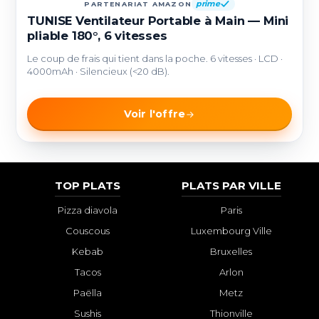
prime
PARTENARIAT AMAZON
TUNISE Ventilateur Portable à Main — Mini
pliable 180°, 6 vitesses
Le coup de frais qui tient dans la poche. 6 vitesses · LCD ·
4000mAh · Silencieux (<20 dB).
Voir l'offre
TOP PLATS
PLATS PAR VILLE
Pizza diavola
Paris
Couscous
Luxembourg Ville
Kebab
Bruxelles
Tacos
Arlon
Paëlla
Metz
Sushis
Thionville