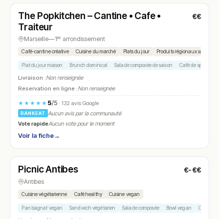
The Popkitchen – Cantine • Cafe •
€€
N° 13
Traiteur
Marseille
—
1ᵉʳ arrondissement
Café-cantine créative
Cuisine du marché
Plats du jour
Produits régionaux saisonnie
Plat du jour maison
Brunch dominical
Salade composée de saison
Café de spécialité
Livraison :
Non renseignée
Réservation en ligne :
Non renseignée
5
/5
★★★★★
· 132 avis Google
Aucun avis par la communauté
RANKEAT
Vote rapide
Aucun vote pour le moment
Voir la fiche
→
Ouvert
Picnic Antibes
€-€€
N° 14
Antibes
Cuisine végétarienne
Café healthy
Cuisine vegan
Pan bagnat vegan
Sandwich végétarien
Salade composée
Bowl vegan
Café de s