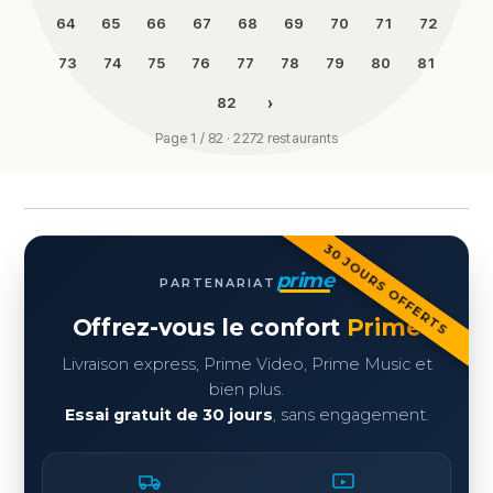
64
65
66
67
68
69
70
71
72
73
74
75
76
77
78
79
80
81
›
82
Page 1 / 82 · 2272 restaurants
30 JOURS OFFERTS
prime
PARTENARIAT
Offrez-vous le confort
Prime
Livraison express, Prime Video, Prime Music et
bien plus.
Essai gratuit de 30 jours
, sans engagement.