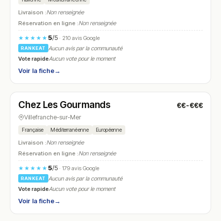
Livraison :
Non renseignée
Réservation en ligne :
Non renseignée
5
/5
★★★★★
· 210 avis Google
Aucun avis par la communauté
RANKEAT
Vote rapide
Aucun vote pour le moment
Voir la fiche
→
Ouvert
(08:00 – 17:00)
Chez Les Gourmands
€€-€€€
N° 7
Villefranche-sur-Mer
Française
Méditerranéenne
Européenne
Livraison :
Non renseignée
Réservation en ligne :
Non renseignée
5
/5
★★★★★
· 179 avis Google
Aucun avis par la communauté
RANKEAT
Vote rapide
Aucun vote pour le moment
Voir la fiche
→
Ouvert