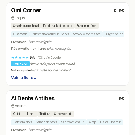
Omi Corner
€-€€
N° 16
Fréjus
Smash burger halal
Food-truck street food
Burgers maison
OG Smash
Frites maison aux Omi Spices
Smoky Mayo maison
Burger double patty
Livraison :
Non renseignée
Réservation en ligne :
Non renseignée
5
/5
★★★★★
· 106 avis Google
Aucun avis par la communauté
RANKEAT
Vote rapide
Aucun vote pour le moment
Voir la fiche
→
Ouvert
Al Dente Antibes
€€
N° 17
Antibes
Cuisine italienne
Traiteur
Sandwicherie
Pâtes fraîches
Salade de pâtes
Sandwich chaud
Wrap
Plateau traiteur
Livraison :
Non renseignée