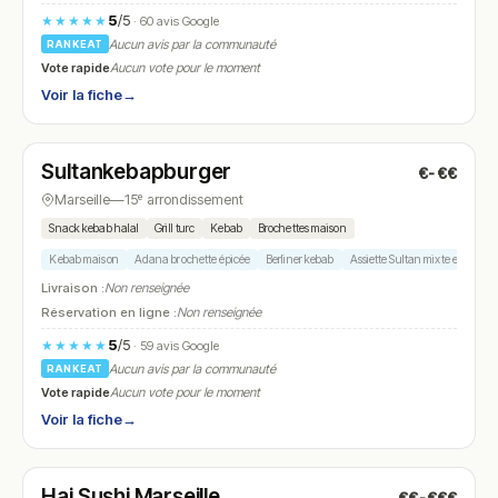
5
/5
★★★★★
· 60 avis Google
Aucun avis par la communauté
RANKEAT
Vote rapide
Aucun vote pour le moment
Voir la fiche
→
Ouvert
(11:45 – 22:00)
Sultankebapburger
€-€€
N° 26
Marseille
—
15ᵉ arrondissement
Snack kebab halal
Grill turc
Kebab
Brochettes maison
Kebab maison
Adana brochette épicée
Berliner kebab
Assiette Sultan mixte ezme ha
Livraison :
Non renseignée
Réservation en ligne :
Non renseignée
5
/5
★★★★★
· 59 avis Google
Aucun avis par la communauté
RANKEAT
Vote rapide
Aucun vote pour le moment
Voir la fiche
→
Ouvert
(11:00 – 14:00, 18:00 – 22:00)
Hai Sushi Marseille