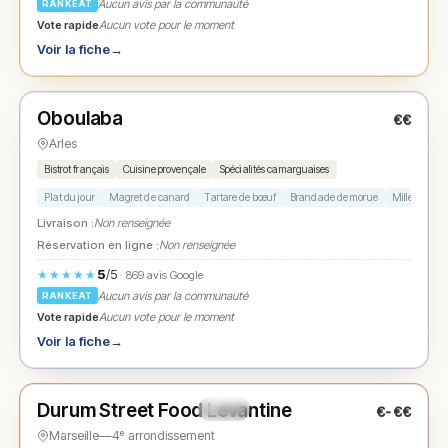
Aucun avis par la communauté
RANKEAT
Vote rapide
Aucun vote pour le moment
Voir la fiche
→
Ouvert
(12:00 – 14:30, 19:00 – 22:00)
Oboulaba
€€
N° 2
★
Arles
Bistrot français
Cuisine provençale
Spécialités camarguaises
Plat du jour
Magret de canard
Tartare de bœuf
Brandade de morue
Mille-feuille
Livraison :
Non renseignée
Réservation en ligne :
Non renseignée
5
/5
★★★★★
· 869 avis Google
Aucun avis par la communauté
RANKEAT
Vote rapide
Aucun vote pour le moment
Voir la fiche
→
Ouvert
(11:30 – 14:30, 19:00 – 23:00)
Durum Street Food Levantine
€-€€
N° 3
★
Marseille
—
4ᵉ arrondissement