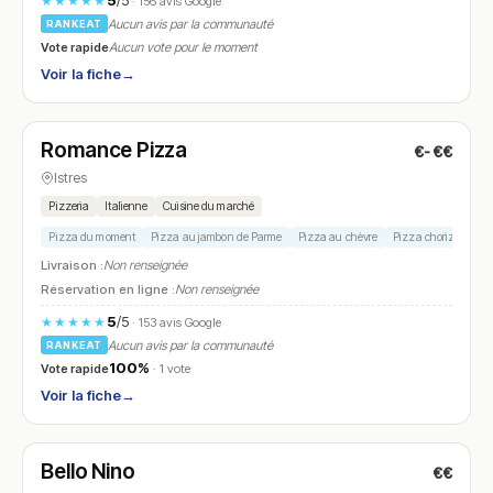
5
/5
★★★★★
· 156 avis Google
Aucun avis par la communauté
RANKEAT
Vote rapide
Aucun vote pour le moment
Voir la fiche
→
Ouvert
(12:00 – 14:00, 18:00 – 22:00)
Romance Pizza
€-€€
N° 10
Istres
Pizzeria
Italienne
Cuisine du marché
Pizza du moment
Pizza au jambon de Parme
Pizza au chèvre
Pizza chorizo
Piz
Livraison :
Non renseignée
Réservation en ligne :
Non renseignée
5
/5
★★★★★
· 153 avis Google
Aucun avis par la communauté
RANKEAT
100%
Vote rapide
· 1 vote
Voir la fiche
→
Fermé
Bello Nino
€€
N° 11