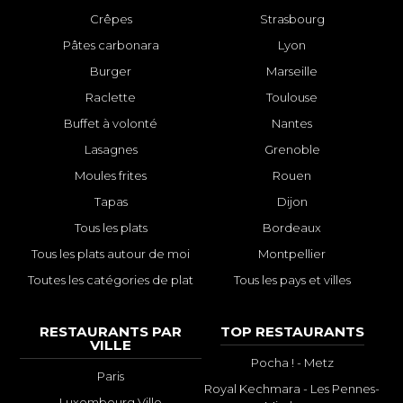
Crêpes
Strasbourg
Pâtes carbonara
Lyon
Burger
Marseille
Raclette
Toulouse
Buffet à volonté
Nantes
Lasagnes
Grenoble
Moules frites
Rouen
Tapas
Dijon
Tous les plats
Bordeaux
Tous les plats autour de moi
Montpellier
Toutes les catégories de plat
Tous les pays et villes
RESTAURANTS PAR
TOP RESTAURANTS
VILLE
Pocha ! - Metz
Paris
Royal Kechmara - Les Pennes-
Luxembourg Ville