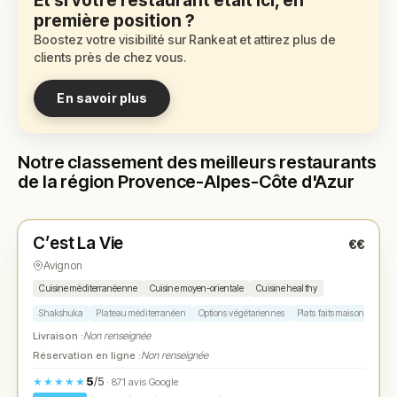
Et si votre restaurant était ici, en
première position ?
Boostez votre visibilité sur Rankeat et attirez plus de
clients près de chez vous.
En savoir plus
Notre classement des meilleurs restaurants
de la région Provence-Alpes-Côte d'Azur
Ouvert
(12:00 – 15:00, 19:00 – 22:00)
C’est La Vie
€€
N° 1
★
Avignon
Cuisine méditerranéenne
Cuisine moyen-orientale
Cuisine healthy
Shakshuka
Plateau méditerranéen
Options végétariennes
Plats faits maison
Desse
Livraison :
Non renseignée
Réservation en ligne :
Non renseignée
5
/5
★★★★★
· 871 avis Google