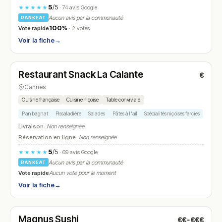
5
/5
★★★★★
· 74 avis Google
Aucun avis par la communauté
RANKEAT
100%
Vote rapide
· 2 votes
Voir la fiche
→
Fermé
Restaurant Snack La Calante
€
N° 21
Cannes
Cuisine française
Cuisine niçoise
Table conviviale
Pan bagnat
Pissaladière
Salades
Pâtes à l'ail
Spécialités niçoises farcies
Livraison :
Non renseignée
Réservation en ligne :
Non renseignée
5
/5
★★★★★
· 69 avis Google
Aucun avis par la communauté
RANKEAT
Vote rapide
Aucun vote pour le moment
Voir la fiche
→
Ouvert
(11:30 – 14:30, 18:00 – 00:00)
Magnus Sushi
€€-€€€
N° 22