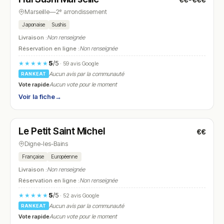
€€-€€€
N° 27
Marseille
—
2ᵉ arrondissement
Japonaise
Sushis
Livraison :
Non renseignée
Réservation en ligne :
Non renseignée
5
/5
★★★★★
· 59 avis Google
Aucun avis par la communauté
RANKEAT
Vote rapide
Aucun vote pour le moment
Voir la fiche
→
Ouvert
(12:00 – 15:00)
Le Petit Saint Michel
€€
N° 28
Digne-les-Bains
Française
Européenne
Livraison :
Non renseignée
Réservation en ligne :
Non renseignée
5
/5
★★★★★
· 52 avis Google
Aucun avis par la communauté
RANKEAT
Vote rapide
Aucun vote pour le moment