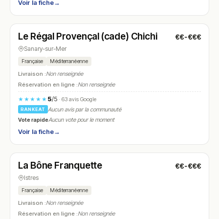
Voir la fiche
→
Fermé
(fermé aujourd'hui)
Le Régal Provençal (cade) Chichi
€€-€€€
N° 24
Sanary-sur-Mer
Française
Méditerranéenne
Livraison :
Non renseignée
Réservation en ligne :
Non renseignée
5
/5
★★★★★
· 63 avis Google
Aucun avis par la communauté
RANKEAT
Vote rapide
Aucun vote pour le moment
Voir la fiche
→
Ouvert
(08:00 – 15:00)
La Bône Franquette
€€-€€€
N° 25
Istres
Française
Méditerranéenne
Livraison :
Non renseignée
Réservation en ligne :
Non renseignée