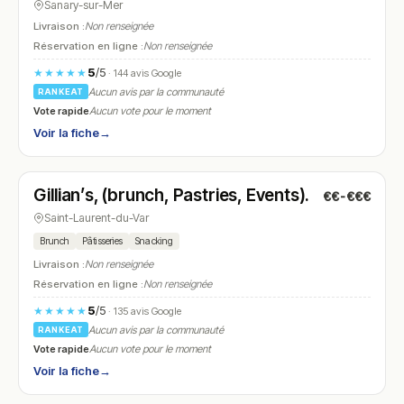
Sanary-sur-Mer
Livraison :
Non renseignée
Réservation en ligne :
Non renseignée
5
/5
★★★★★
· 144 avis Google
Aucun avis par la communauté
RANKEAT
Vote rapide
Aucun vote pour le moment
Voir la fiche
→
Fermé
(fermé aujourd'hui)
Gillian’s, (brunch, Pastries, Events).
€€-€€€
N° 12
Saint-Laurent-du-Var
Brunch
Pâtisseries
Snacking
Livraison :
Non renseignée
Réservation en ligne :
Non renseignée
5
/5
★★★★★
· 135 avis Google
Aucun avis par la communauté
RANKEAT
Vote rapide
Aucun vote pour le moment
Voir la fiche
→
Ouvert
(11:30 – 16:00)