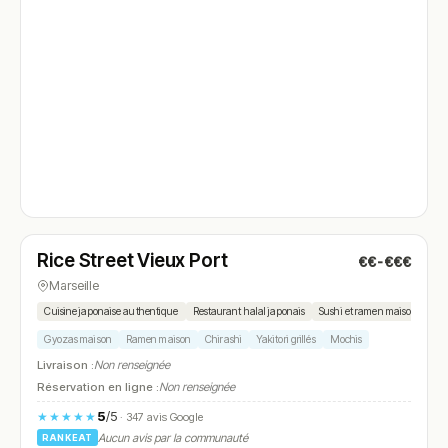
Ouvert
(11:30 – 15:00, 18:30 – 22:00)
Rice Street Vieux Port
€€-€€€
N° 4
Marseille
Cuisine japonaise authentique
Restaurant halal japonais
Sushi et ramen maison
Gyozas maison
Ramen maison
Chirashi
Yakitori grillés
Mochis
Livraison :
Non renseignée
Réservation en ligne :
Non renseignée
5
/5
★★★★★
· 347 avis Google
Aucun avis par la communauté
RANKEAT