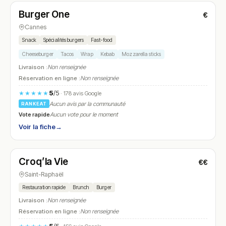
Burger One
€
N° 8
Cannes
Snack
Spécialités burgers
Fast-food
Cheeseburger
Tacos
Wrap
Kebab
Mozzarella sticks
Livraison :
Non renseignée
Réservation en ligne :
Non renseignée
5
/5
★★★★★
· 178 avis Google
Aucun avis par la communauté
RANKEAT
Vote rapide
Aucun vote pour le moment
Voir la fiche
→
Fermé
Croq’la Vie
€€
N° 9
Saint-Raphaël
Restauration rapide
Brunch
Burger
Livraison :
Non renseignée
Réservation en ligne :
Non renseignée