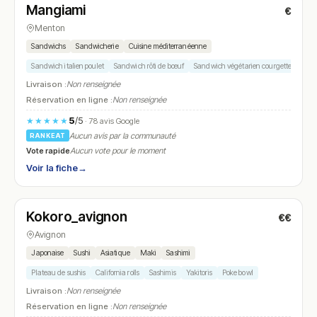
Mangiami
€
N° 19
Menton
Sandwichs
Sandwicherie
Cuisine méditerranéenne
Sandwich italien poulet
Sandwich rôti de bœuf
Sandwich végétarien courgette
Cook
Livraison :
Non renseignée
Réservation en ligne :
Non renseignée
5
/5
★★★★★
· 78 avis Google
Aucun avis par la communauté
RANKEAT
Vote rapide
Aucun vote pour le moment
Voir la fiche
→
Ouvert
(12:00 – 14:30, 19:00 – 21:30)
Kokoro_avignon
€€
N° 20
Avignon
Japonaise
Sushi
Asiatique
Maki
Sashimi
Plateau de sushis
California rolls
Sashimis
Yakitoris
Poke bowl
Livraison :
Non renseignée
Réservation en ligne :
Non renseignée