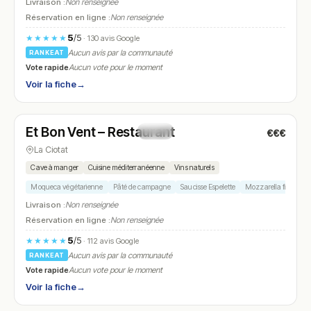
Livraison :
Non renseignée
Réservation en ligne :
Non renseignée
5
/5
★★★★★
· 130 avis Google
Aucun avis par la communauté
RANKEAT
Vote rapide
Aucun vote pour le moment
Voir la fiche
→
Fermé
(19:00 – 22:00)
Et Bon Vent – Restaurant
€€€
N° 15
La Ciotat
Cave à manger
Cuisine méditerranéenne
Vins naturels
Moqueca végétarienne
Pâté de campagne
Saucisse Espelette
Mozzarella figues
Livraison :
Non renseignée
Réservation en ligne :
Non renseignée
5
/5
★★★★★
· 112 avis Google
Aucun avis par la communauté
RANKEAT
Vote rapide
Aucun vote pour le moment
Voir la fiche
→
Fermé
(11:30 – 13:30, 19:00 – 21:00)