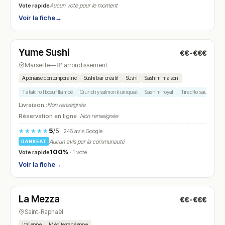
Vote rapide
Aucun vote pour le moment
Voir la fiche
→
Ouvert
(11:00 – 14:15, 18:00 – 22:15)
Yume Sushi
€€-€€€
N° 5
Marseille
—
8ᵉ arrondissement
Aponaise contemporaine
Sushi bar créatif
Sushi
Sashimi maison
Tataki roll bœuf flambé
Crunchy salmon kumquat
Sashimi royal
Tiradito saumon mi
Livraison :
Non renseignée
Réservation en ligne :
Non renseignée
5
/5
★★★★★
· 246 avis Google
Aucun avis par la communauté
RANKEAT
100%
Vote rapide
· 1 vote
Voir la fiche
→
Ouvert
(09:00 – 14:30)
La Mezza
€€-€€€
N° 6
Saint-Raphaël
Italienne
Méditerranéenne