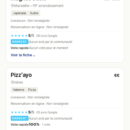
Marseille
—
15ᵉ arrondissement
Japonaise
Sushis
Livraison :
Non renseignée
Réservation en ligne :
Non renseignée
5
/5
★★★★★
· 69 avis Google
Aucun avis par la communauté
RANKEAT
Vote rapide
Aucun vote pour le moment
Voir la fiche
→
Ouvert
(11:30 – 14:00, 18:00 – 22:00)
Pizz’ayo
€€
N° 23
Istres
Italienne
Pizza
Livraison :
Non renseignée
Réservation en ligne :
Non renseignée
5
/5
★★★★★
· 65 avis Google
Aucun avis par la communauté
RANKEAT
100%
Vote rapide
· 1 vote