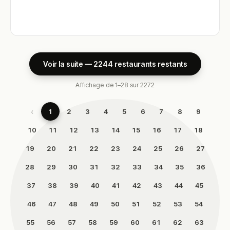
Voir la suite — 2244 restaurants restants
Affichage de 1–28 sur 2272
‹
1
2
3
4
5
6
7
8
9
10
11
12
13
14
15
16
17
18
19
20
21
22
23
24
25
26
27
28
29
30
31
32
33
34
35
36
37
38
39
40
41
42
43
44
45
46
47
48
49
50
51
52
53
54
55
56
57
58
59
60
61
62
63