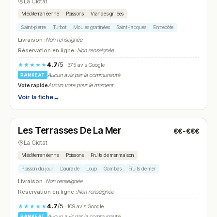
La Ciotat
Méditerranéenne
Poissons
Viandes grillées
Saint-pierre
Turbot
Moules gratinées
Saint-jacques
Entrecôte
Livraison :
Non renseignée
Réservation en ligne :
Non renseignée
4.7
/5
★★★★★
· 375 avis Google
Aucun avis par la communauté
RANKEAT
Vote rapide
Aucun vote pour le moment
Voir la fiche
→
Fermé
(09:00 – 15:00, 19:30 – 22:30)
Les Terrasses De La Mer
€€-€€€
N° 24
La Ciotat
Méditerranéenne
Poissons
Fruits de mer maison
Poisson du jour
Daurade
Loup
Gambas
Fruits de mer
Livraison :
Non renseignée
Réservation en ligne :
Non renseignée
4.7
/5
★★★★★
· 109 avis Google
Aucun avis par la communauté
RANKEAT