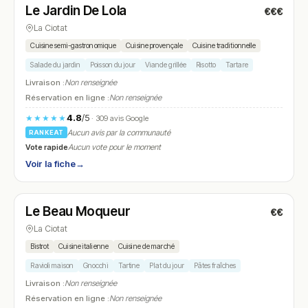
Le Jardin De Lola
€€€
N° 14
La Ciotat
Cuisine semi-gastronomique
Cuisine provençale
Cuisine traditionnelle
Salade du jardin
Poisson du jour
Viande grillée
Risotto
Tartare
Livraison :
Non renseignée
Réservation en ligne :
Non renseignée
4.8
/5
★★★★★
· 309 avis Google
Aucun avis par la communauté
RANKEAT
Vote rapide
Aucun vote pour le moment
Voir la fiche
→
Fermé
(12:00 – 14:30, 19:00 – 22:30)
Le Beau Moqueur
€€
N° 15
La Ciotat
Bistrot
Cuisine italienne
Cuisine de marché
Ravioli maison
Gnocchi
Tartine
Plat du jour
Pâtes fraîches
Livraison :
Non renseignée
Réservation en ligne :
Non renseignée