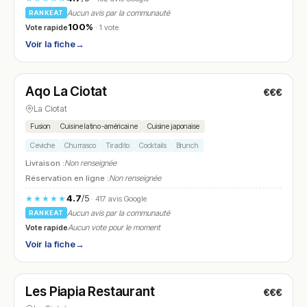
Aucun avis par la communauté
RANKEAT
100%
Vote rapide
· 1 vote
Voir la fiche
→
Fermé
(09:00 – 22:00)
Aqo La Ciotat
€€€
N° 22
La Ciotat
Fusion
Cuisine latino-américaine
Cuisine japonaise
Ceviche
Churrasco
Tiradito
Cocktails
Brunch
Livraison :
Non renseignée
Réservation en ligne :
Non renseignée
4.7
/5
★★★★★
· 417 avis Google
Aucun avis par la communauté
RANKEAT
Vote rapide
Aucun vote pour le moment
Voir la fiche
→
Fermé
(12:00 – 14:00, 19:00 – 22:00)
Les Piapia Restaurant
€€€
N° 23