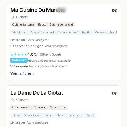
Ma Cuisine Du Marché
€€
N° 11
La Ciotat
Cuisine française
Bistrot
Cuisine de marché
Plat du jour
Magret de canard
Tartare de bœuf
Risotto
Mousse au chocolat
Livraison :
Non renseignée
Réservation en ligne :
Non renseignée
4.8
/5
★★★★★
· 369 avis Google
Aucun avis par la communauté
RANKEAT
Vote rapide
Aucun vote pour le moment
Voir la fiche
→
Ouvert
(14:00 – 01:00)
La Dame De La Ciotat
€€
N° 12
La Ciotat
Café-brasserie
Snacking
Salon de thé
Pizza
Salade César
Panini
Planche charcuterie
Glaces
Livraison :
Non renseignée