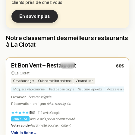
clients près de chez vous.
En savoir plus
Notre classement des meilleurs restaurants
à La Ciotat
Fermé
(19:00 – 22:00)
Et Bon Vent – Restaurant
€€€
N° 1
★
La Ciotat
Cave à manger
Cuisine méditerranéenne
Vins naturels
Moqueca végétarienne
Pâté de campagne
Saucisse Espelette
Mozzarella figues
Livraison :
Non renseignée
Réservation en ligne :
Non renseignée
5
/5
★★★★★
· 112 avis Google
Aucun avis par la communauté
RANKEAT
Vote rapide
Aucun vote pour le moment
Voir la fiche
→