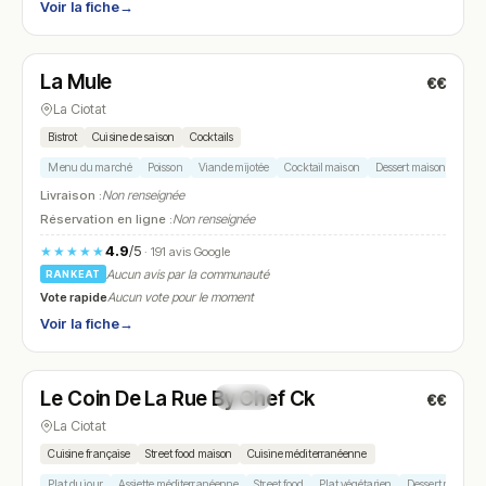
Voir la fiche
→
Fermé
(09:30 – 14:30, 19:00 – 21:30)
La Mule
€€
N° 5
La Ciotat
Bistrot
Cuisine de saison
Cocktails
Menu du marché
Poisson
Viande mijotée
Cocktail maison
Dessert maison
Livraison :
Non renseignée
Réservation en ligne :
Non renseignée
4.9
/5
★★★★★
· 191 avis Google
Aucun avis par la communauté
RANKEAT
Vote rapide
Aucun vote pour le moment
Voir la fiche
→
Fermé
(11:30 – 14:30)
Le Coin De La Rue By Chef Ck
€€
N° 6
La Ciotat
Cuisine française
Street food maison
Cuisine méditerranéenne
Plat du jour
Assiette méditerranéenne
Street food
Plat végétarien
Dessert maison