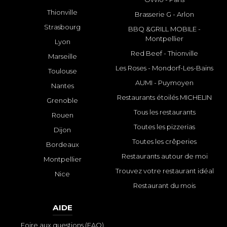
Thionville
Brasserie G - Arlon
Strasbourg
BBQ &GRILL MOBILE -
Montpellier
Lyon
Red Beef - Thionville
Marseille
Les Roses - Mondorf-Les-Bains
Toulouse
AUMI - Puymoyen
Nantes
Restaurants étoilés MICHELIN
Grenoble
Tous les restaurants
Rouen
Toutes les pizzerias
Dijon
Toutes les crêperies
Bordeaux
Restaurants autour de moi
Montpellier
Trouvez votre restaurant idéal
Nice
Restaurant du mois
AIDE
Foire aux questions (FAQ)