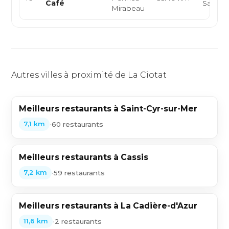
Café
Salade,
Mirabeau
Autres villes à proximité de La Ciotat
Meilleurs restaurants à Saint-Cyr-sur-Mer
•
60 restaurants
7,1 km
Meilleurs restaurants à Cassis
•
59 restaurants
7,2 km
Meilleurs restaurants à La Cadière-d'Azur
•
2 restaurants
11,6 km