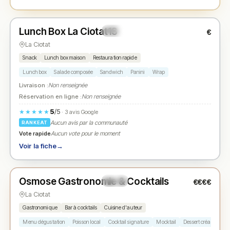
Fermé
(08:00 – 23:30)
Lunch Box La Ciotat13
€
N° 2
★
La Ciotat
Snack
Lunch box maison
Restauration rapide
Lunch box
Salade composée
Sandwich
Panini
Wrap
Livraison :
Non renseignée
Réservation en ligne :
Non renseignée
5
/5
★★★★★
· 3 avis Google
Aucun avis par la communauté
RANKEAT
Vote rapide
Aucun vote pour le moment
Voir la fiche
→
Fermé
(19:30 – 22:00)
Osmose Gastronomie & Cocktails
€€€€
N° 3
★
La Ciotat
Gastronomique
Bar à cocktails
Cuisine d'auteur
Menu dégustation
Poisson local
Cocktail signature
Mocktail
Dessert créatif