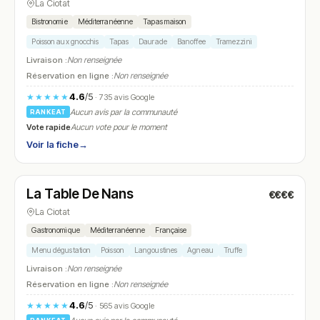
La Ciotat
Bistronomie
Méditerranéenne
Tapas maison
Poisson aux gnocchis
Tapas
Daurade
Banoffee
Tramezzini
Livraison :
Non renseignée
Réservation en ligne :
Non renseignée
4.6
/5
★★★★★
· 735 avis Google
Aucun avis par la communauté
RANKEAT
Vote rapide
Aucun vote pour le moment
Voir la fiche
→
Fermé
(12:15 – 15:30, 19:30 – 22:30)
La Table De Nans
€€€€
N° 27
★ Michelin
La Ciotat
Gastronomique
Méditerranéenne
Française
Menu dégustation
Poisson
Langoustines
Agneau
Truffe
Livraison :
Non renseignée
Réservation en ligne :
Non renseignée
4.6
/5
★★★★★
· 565 avis Google