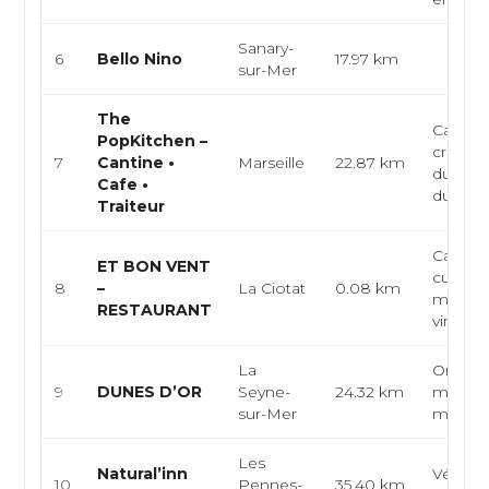
Sanary-
6
Bello Nino
17.97 km
sur-Mer
The
Café-ca
PopKitchen –
créative
7
Cantine •
Marseille
22.87 km
du marc
Cafe •
du jour.
Traiteur
Cave à
ET BON VENT
cuisine
8
–
La Ciotat
0.08 km
médite
RESTAURANT
vins na
La
Oriental
9
DUNES D’OR
Seyne-
24.32 km
maroca
sur-Mer
maghr
Les
Natural’inn
Végéta
10
Pennes-
35.40 km