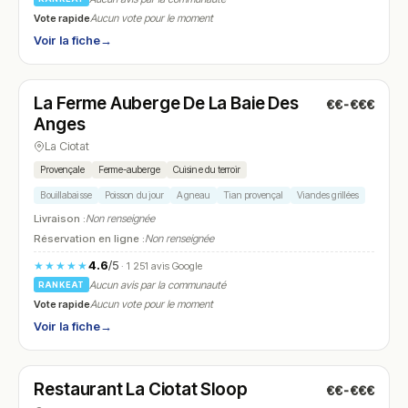
Vote rapide
Aucun vote pour le moment
Voir la fiche
→
Fermé
(09:00 – 14:30, 18:00 – 22:30)
La Ferme Auberge De La Baie Des
€€-€€€
N° 25
Anges
La Ciotat
Provençale
Ferme-auberge
Cuisine du terroir
Bouillabaisse
Poisson du jour
Agneau
Tian provençal
Viandes grillées
Livraison :
Non renseignée
Réservation en ligne :
Non renseignée
4.6
/5
★★★★★
· 1 251 avis Google
Aucun avis par la communauté
RANKEAT
Vote rapide
Aucun vote pour le moment
Voir la fiche
→
Fermé
(12:00 – 14:00, 19:00 – 22:00)
Restaurant La Ciotat Sloop
€€-€€€
N° 26