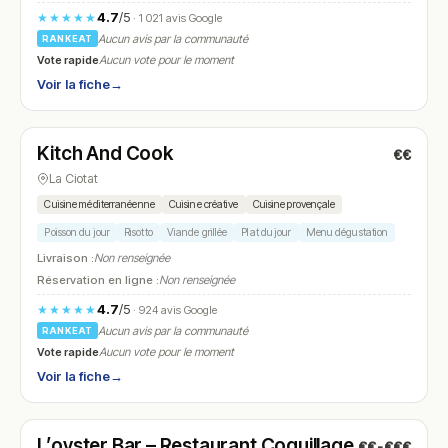
4.7
/5
★★★★★
· 1 021 avis Google
Aucun avis par la communauté
RANKEAT
Vote rapide
Aucun vote pour le moment
Voir la fiche
→
Fermé
(12:00 – 14:00, 19:30 – 22:30)
Kitch And Cook
€€
N° 19
La Ciotat
Cuisine méditerranéenne
Cuisine créative
Cuisine provençale
Poisson du jour
Risotto
Viande grillée
Plat du jour
Menu dégustation
Livraison :
Non renseignée
Réservation en ligne :
Non renseignée
4.7
/5
★★★★★
· 924 avis Google
Aucun avis par la communauté
RANKEAT
Vote rapide
Aucun vote pour le moment
Voir la fiche
→
Fermé
(12:00 – 14:00, 19:00 – 22:00)
L’oyster Bar – Restaurant Coquillage
€€-€€€
N° 20