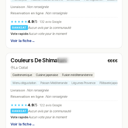
Livraison :
Non renseignée
Réservation en ligne :
Non renseignée
4.9
/5
★★★★★
· 132 avis Google
Aucun avis par la communauté
RANKEAT
Vote rapide
Aucun vote pour le moment
Voir la fiche
→
Fermé
(12:30 – 15:30)
Couleurs De Shimatani
€€€€
N° 7
★ Michelin
La Ciotat
Gastronomique
Cuisine japonaise
Fusion méditerranéenne
Menu dégustation
Poisson Méditerranée
Légumes Provence
Pâtisserie japonaise
Livraison :
Non renseignée
Réservation en ligne :
Non renseignée
4.9
/5
★★★★★
· 122 avis Google
Aucun avis par la communauté
RANKEAT
Vote rapide
Aucun vote pour le moment
Voir la fiche
→