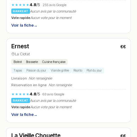
4.8
/5
★★★★★
· 255 avis Google
Aucun avis par la communauté
RANKEAT
Vote rapide
Aucun vote pour le moment
Voir la fiche
→
Fermé
(10:00 – 23:00)
Ernest
€€
N° 16
La Ciotat
Bistrot
Brasserie
Cuisine française
Tapas
Poisson du jour
Viande grillée
Risotto
Plat du jour
Livraison :
Non renseignée
Réservation en ligne :
Non renseignée
4.8
/5
★★★★★
· 63 avis Google
Aucun avis par la communauté
RANKEAT
Vote rapide
Aucun vote pour le moment
Voir la fiche
→
Fermé
(12:00 – 14:00, 19:00 – 22:00)
La Vieille Chouette
€€
N° 17