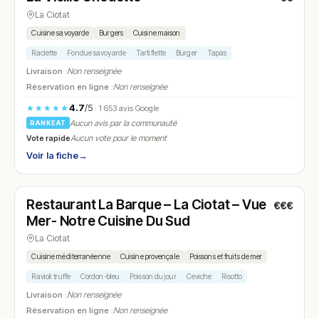
La Ciotat
Cuisine savoyarde
Burgers
Cuisine maison
Raclette
Fondue savoyarde
Tartiflette
Burger
Tapas
Livraison :
Non renseignée
Réservation en ligne :
Non renseignée
4.7
/5
★★★★★
· 1 653 avis Google
Aucun avis par la communauté
RANKEAT
Vote rapide
Aucun vote pour le moment
Voir la fiche
→
Fermé
(19:00 – 22:30)
Restaurant La Barque – La Ciotat – Vue
€€€
N° 18
Mer- Notre Cuisine Du Sud
La Ciotat
Cuisine méditerranéenne
Cuisine provençale
Poissons et fruits de mer
Ravioli truffe
Cordon-bleu
Poisson du jour
Ceviche
Risotto
Livraison :
Non renseignée
Réservation en ligne :
Non renseignée