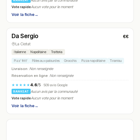
Aucun avis par la communauté
RANKEAT
Vote rapide
Aucun vote pour le moment
Voir la fiche
→
Fermé
(12:00 – 14:15, 19:30 – 22:45)
Da Sergio
€€
N° 28
La Ciotat
Italienne
Napolitaine
Trattoria
Pizz' fritt'
Pâtes aux palourdes
Gnocchis
Pizza napolitaine
Tiramisu
Livraison :
Non renseignée
Réservation en ligne :
Non renseignée
4.6
/5
★★★★★
· 509 avis Google
Aucun avis par la communauté
RANKEAT
Vote rapide
Aucun vote pour le moment
Voir la fiche
→