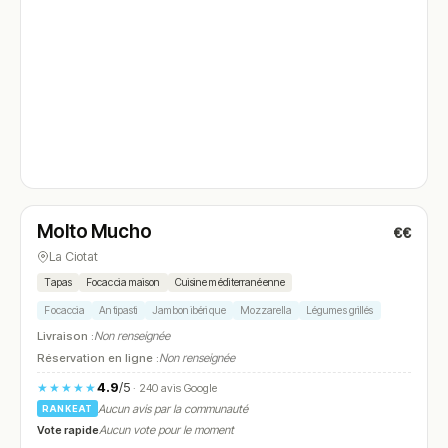
Fermé
(17:30 – 22:30)
Molto Mucho
€€
N° 4
La Ciotat
Tapas
Focaccia maison
Cuisine méditerranéenne
Focaccia
Antipasti
Jambon ibérique
Mozzarella
Légumes grillés
Livraison :
Non renseignée
Réservation en ligne :
Non renseignée
4.9
/5
★★★★★
· 240 avis Google
Aucun avis par la communauté
RANKEAT
Vote rapide
Aucun vote pour le moment