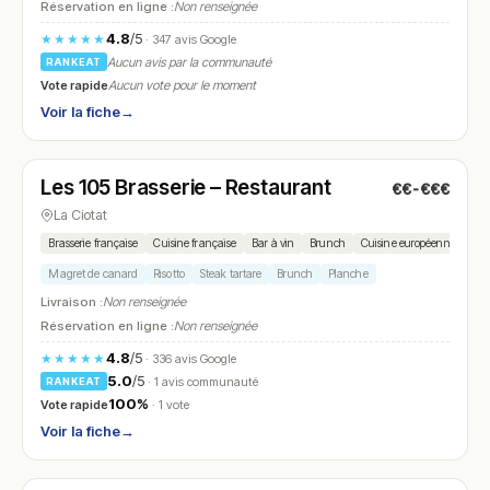
Réservation en ligne :
Non renseignée
4.8
/5
★★★★★
· 347 avis Google
Aucun avis par la communauté
RANKEAT
Vote rapide
Aucun vote pour le moment
Voir la fiche
→
Fermé
(10:00 – 15:00, 18:00 – 21:00)
Les 105 Brasserie – Restaurant
€€-€€€
N° 13
La Ciotat
Brasserie française
Cuisine française
Bar à vin
Brunch
Cuisine européenne
Magret de canard
Risotto
Steak tartare
Brunch
Planche
Livraison :
Non renseignée
Réservation en ligne :
Non renseignée
4.8
/5
★★★★★
· 336 avis Google
5.0
/5
· 1 avis communauté
RANKEAT
100%
Vote rapide
· 1 vote
Voir la fiche
→
Fermé
(12:00 – 13:30, 19:30 – 21:30)