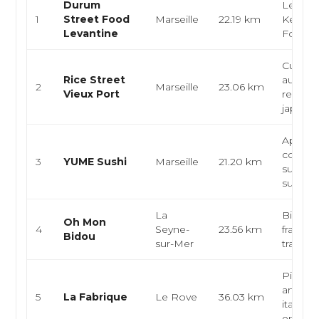
Durum
Levanti
1
Street Food
Marseille
22.19 km
Kebab,
Levantine
Food
Cuisine
Rice Street
authent
2
Marseille
23.06 km
Vieux Port
restaur
japonai.
Aponai
contem
3
YUME Sushi
Marseille
21.20 km
sushi ba
sushi, sa
La
Bistrot,
Oh Mon
4
Seyne-
23.56 km
français
Bidou
sur-Mer
traditio
Pizzeri
artisana
5
La Fabrique
Le Rove
36.03 km
italienn
emporte