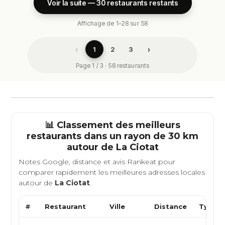
Voir la suite — 30 restaurants restants
Affichage de 1–28 sur 58
‹
›
1
2
3
Page 1 / 3 · 58 restaurants
📊 Classement des meilleurs
restaurants dans un rayon de 30 km
autour de
La Ciotat
Notes Google, distance et avis Rankeat pour
comparer rapidement les meilleures adresses locales
autour de
La Ciotat
.
#
Restaurant
Ville
Distance
Type d