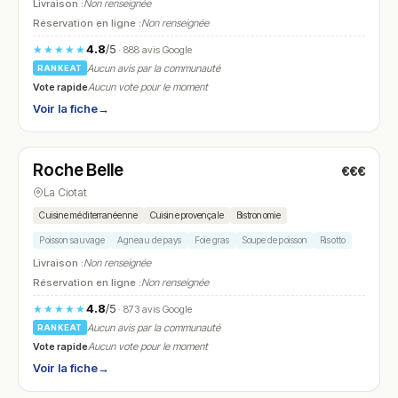
Livraison :
Non renseignée
Réservation en ligne :
Non renseignée
4.8
/5
★★★★★
· 888 avis Google
Aucun avis par la communauté
RANKEAT
Vote rapide
Aucun vote pour le moment
Voir la fiche
→
Fermé
(09:00 – 21:30)
Roche Belle
€€€
N° 10
La Ciotat
Cuisine méditerranéenne
Cuisine provençale
Bistronomie
Poisson sauvage
Agneau de pays
Foie gras
Soupe de poisson
Risotto
Livraison :
Non renseignée
Réservation en ligne :
Non renseignée
4.8
/5
★★★★★
· 873 avis Google
Aucun avis par la communauté
RANKEAT
Vote rapide
Aucun vote pour le moment
Voir la fiche
→
Fermé
(12:00 – 14:00, 19:00 – 21:30)