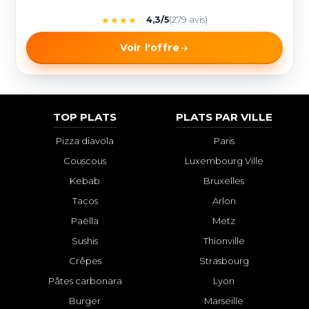
★
★
★
★
☆
4,3/5
(279 avis)
Voir l'offre
TOP PLATS
PLATS PAR VILLE
Pizza diavola
Paris
Couscous
Luxembourg Ville
Kebab
Bruxelles
Tacos
Arlon
Paëlla
Metz
Sushis
Thionville
Crêpes
Strasbourg
Pâtes carbonara
Lyon
Burger
Marseille