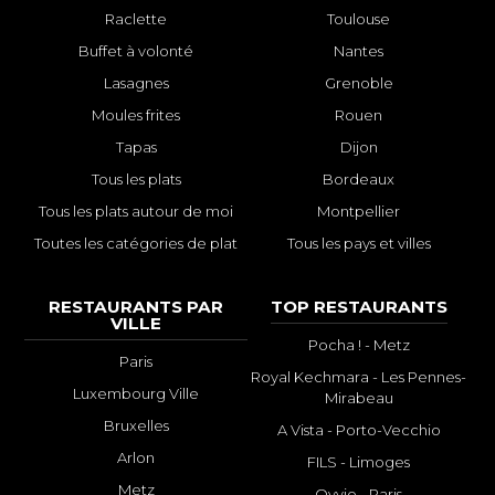
Raclette
Toulouse
Buffet à volonté
Nantes
Lasagnes
Grenoble
Moules frites
Rouen
Tapas
Dijon
Tous les plats
Bordeaux
Tous les plats autour de moi
Montpellier
Toutes les catégories de plat
Tous les pays et villes
RESTAURANTS PAR
TOP RESTAURANTS
VILLE
Pocha ! - Metz
Paris
Royal Kechmara - Les Pennes-
Luxembourg Ville
Mirabeau
Bruxelles
A Vista - Porto-Vecchio
Arlon
FILS - Limoges
Metz
Ovvio - Paris