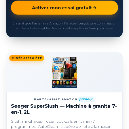
Activer mon essai gratuit
En tant que Partenaire Amazon, Rankeat perçoit une commission
sur les achats éligibles. Aucun coût supplémentaire pour vous.
IDÉE APÉRO ÉTÉ
prime
PARTENARIAT AMAZON
Seeger SuperSlush — Machine à granita 7-
en-1, 2L
Slush, milkshakes, frozen cocktails en 15 min · 7
programmes · AutoClean · L'apéro de l'été à la maison.