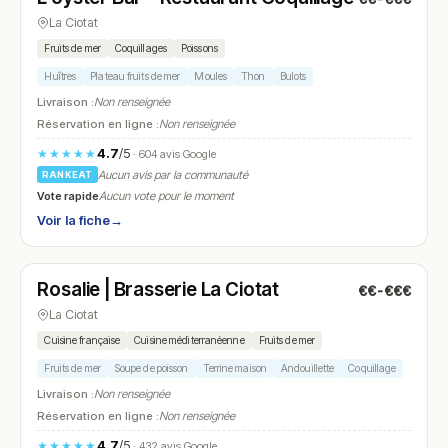
La Ciotat
Fruits de mer
Coquillages
Poissons
Huîtres
Plateau fruits de mer
Moules
Thon
Bulots
Livraison :
Non renseignée
Réservation en ligne :
Non renseignée
4.7
/5
★★★★★
· 604 avis Google
Aucun avis par la communauté
RANKEAT
Vote rapide
Aucun vote pour le moment
Voir la fiche
→
Fermé
(09:00 – 23:00)
Rosalie | Brasserie La Ciotat
€€-€€€
N° 21
La Ciotat
Cuisine française
Cuisine méditerranéenne
Fruits de mer
Fruits de mer
Soupe de poisson
Terrine maison
Andouillette
Coquillage
Livraison :
Non renseignée
Réservation en ligne :
Non renseignée
4.7
/5
★★★★★
· 432 avis Google