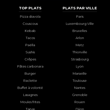
TOP PLATS
PLATS PAR VILLE
Pizza diavola
Paris
Couscous
Luxembourg Ville
Kebab
Bruxelles
Tacos
Arlon
Paëlla
Metz
Sushis
Thionville
Crêpes
Strasbourg
Pâtes carbonara
Lyon
Burger
Marseille
Raclette
Toulouse
Buffet à volonté
Nantes
Lasagnes
Grenoble
Moules frites
Rouen
Tapas
Dijon