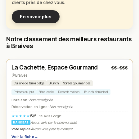
clients près de chez vous.
En savoir plus
Notre classement des meilleurs restaurants
à Braives
Fermé
(fermé aujourd'hui)
La Cachette, Espace Gourmand
€€-€€€
N° 1
★
Braives
Cuisine de terroir belge
Brunch
Soirées gourmandes
Poisson du jour
Bière locale
Desserts maison
Brunch dominical
Livraison :
Non renseignée
Réservation en ligne :
Non renseignée
5
/5
★★★★★
· 29 avis Google
Aucun avis par la communauté
RANKEAT
Vote rapide
Aucun vote pour le moment
Voir la fiche
→