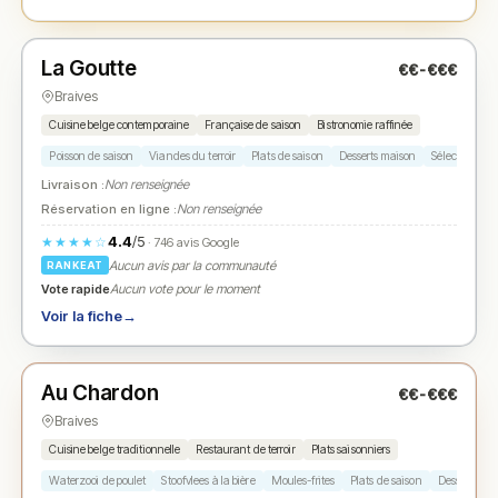
Fermé
(18:30 – 22:30)
La Goutte
€€-€€€
N° 2
★
Braives
Cuisine belge contemporaine
Française de saison
Bistronomie raffinée
Poisson de saison
Viandes du terroir
Plats de saison
Desserts maison
Sélection de v
Livraison :
Non renseignée
Réservation en ligne :
Non renseignée
4.4
/5
★★★★☆
· 746 avis Google
Aucun avis par la communauté
RANKEAT
Vote rapide
Aucun vote pour le moment
Voir la fiche
→
Fermé
(12:00 – 14:00, 18:00 – 21:30)
Au Chardon
€€-€€€
N° 3
★
Braives
Cuisine belge traditionnelle
Restaurant de terroir
Plats saisonniers
Waterzooi de poulet
Stoofvlees à la bière
Moules-frites
Plats de saison
Desserts ma