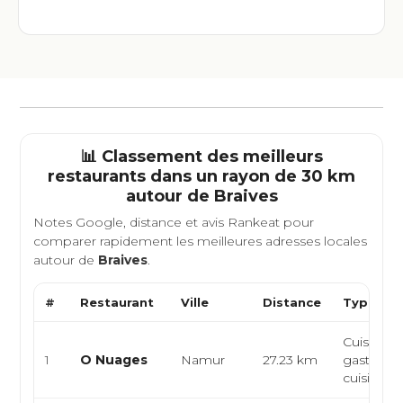
📊 Classement des meilleurs
restaurants dans un rayon de 30 km
autour de
Braives
Notes Google, distance et avis Rankeat pour
comparer rapidement les meilleures adresses locales
autour de
Braives
.
#
Restaurant
Ville
Distance
Type de 
Cuisine fu
1
O Nuages
Namur
27.23 km
gastrono
cuisine cr