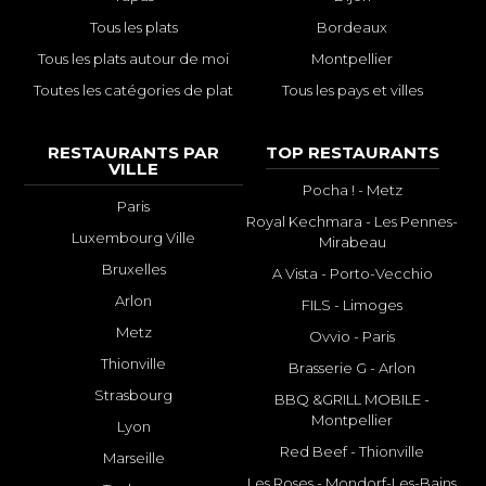
Tous les plats
Bordeaux
Tous les plats autour de moi
Montpellier
Toutes les catégories de plat
Tous les pays et villes
RESTAURANTS PAR
TOP RESTAURANTS
VILLE
Pocha ! - Metz
Paris
Royal Kechmara - Les Pennes-
Luxembourg Ville
Mirabeau
Bruxelles
A Vista - Porto-Vecchio
Arlon
FILS - Limoges
Metz
Ovvio - Paris
Thionville
Brasserie G - Arlon
Strasbourg
BBQ &GRILL MOBILE -
Montpellier
Lyon
Red Beef - Thionville
Marseille
Les Roses - Mondorf-Les-Bains