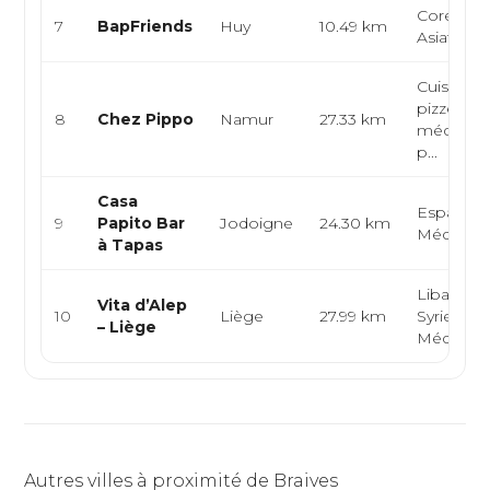
Coréenne
7
BapFriends
Huy
10.49 km
Asiatique
Cuisine it
pizzeria, 
8
Chez Pippo
Namur
27.33 km
méditerr
p...
Casa
Espagnol
9
Papito Bar
Jodoigne
24.30 km
Méditerr
à Tapas
Libanaise
Vita d’Alep
10
Liège
27.99 km
Syrienne,
– Liège
Méditerr
Autres villes à proximité de Braives