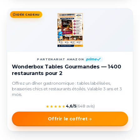
IDÉE CADEAU
prime
PARTENARIAT AMAZON
Wonderbox Tables Gourmandes — 1400
restaurants pour 2
Offrez un dîner gastronomique : tables labélisées,
brasseries chics et restaurants étoilés. Valable 3 ans et 3
mois.
★
★
★
★
★
4,6/5
(648 avis)
Offrir le coffret