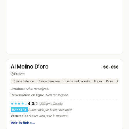
Fermé
(18:30 – 22:00)
Al Molino D’oro
€€-€€€
N° 4
Braives
Cuisine italienne
Cuisine française
Cuisine traditionnelle
Pizza
Pâtes
Escalope
Livraison :
Non renseignée
Réservation en ligne :
Non renseignée
4.3
/5
★★★★☆
· 263 avis Google
Aucun avis par la communauté
RANKEAT
Vote rapide
Aucun vote pour le moment
Voir la fiche
→