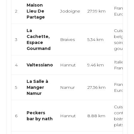
Maison
Française
2
Lieu De
Jodoigne
27.99 km
Europée
Partage
La
Cuisine de
Cachette,
belge, br
3
Braives
5.34 km
Espace
soirées
Gourmand
gourman
Italienne,
4
Valtessiano
Hannut
9.46 km
Française
La Salle à
Française
5
Manger
Namur
27.36 km
Europée
Namur
Cuisine f
Peckers
contempo
6
Hannut
8.88 km
bar by nath
bistro g
plats...