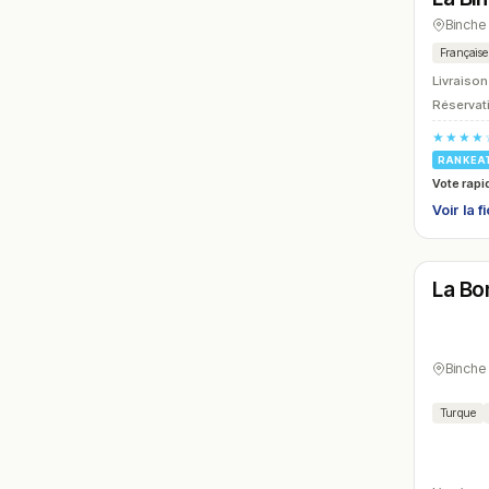
Binche
Française
Livraison
Réservati
★★★★
RANKEA
Vote rapi
Voir la f
Ferm
La Bo
N° 27
Binche
Turque