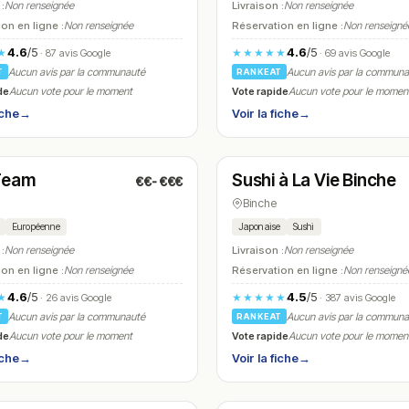
 :
Non renseignée
Livraison :
Non renseignée
on en ligne :
Non renseignée
Réservation en ligne :
Non renseigné
4.6
/5
4.6
/5
★
★★★★★
· 87 avis Google
· 69 avis Google
Aucun avis par la communauté
Aucun avis par la commun
T
RANKEAT
de
Vote rapide
Aucun vote pour le moment
Aucun vote pour le momen
iche
→
Voir la fiche
→
é
Fermé
(12:00 – 14:00, 18:00 – 22:30)
(12:00 – 14:00, 18:00 – 22:00)
Team
Sushi à La Vie Binche
€€-€€€
N° 13
Binche
Européenne
Japonaise
Sushi
 :
Non renseignée
Livraison :
Non renseignée
on en ligne :
Non renseignée
Réservation en ligne :
Non renseigné
4.6
/5
4.5
/5
★
★★★★★
· 26 avis Google
· 387 avis Google
Aucun avis par la communauté
Aucun avis par la commun
T
RANKEAT
de
Vote rapide
Aucun vote pour le moment
Aucun vote pour le momen
iche
→
Voir la fiche
→
é
Fermé
(10:00 – 23:00)
(09:00 – 02:00)