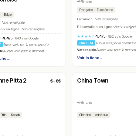
Binche
Française
Européenne
Belge
Livraison :
Non renseignée
 :
Non renseignée
Réservation en ligne :
Non renseigné
on en ligne :
Non renseignée
4.4
/5
★★★★☆
· 582 avis Google
4.4
/5
☆
· 643 avis Google
Aucun avis par la commun
RANKEAT
Aucun avis par la communauté
T
Vote rapide
Aucun vote pour le momen
de
Aucun vote pour le moment
Voir la fiche
→
iche
→
é
Fermé
(11:30 – 22:00)
(18:00 – 22:00)
nne Pitta 2
China Town
€-€€
N° 28
Binche
Pitta
Kebab
Chinoise
Asiatique