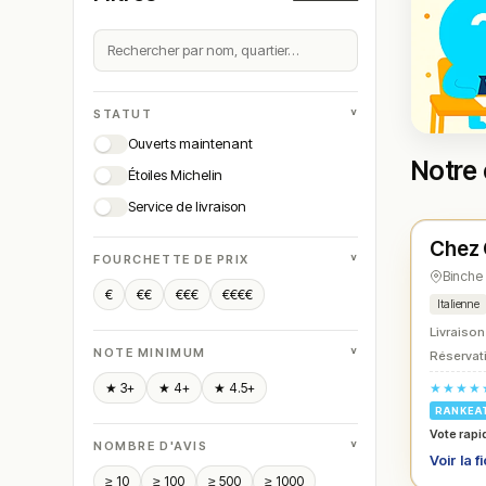
˅
STATUT
Ouverts maintenant
Notre 
Étoiles Michelin
Ferm
Service de livraison
Chez 
N° 
★
˅
FOURCHETTE DE PRIX
Binche
€
€€
€€€
€€€€
Italienne
Livraison
˅
NOTE MINIMUM
Réservati
★★★★
★ 3+
★ 4+
★ 4.5+
RANKEA
Vote rapi
˅
NOMBRE D'AVIS
Voir la f
≥ 10
≥ 100
≥ 500
≥ 1000