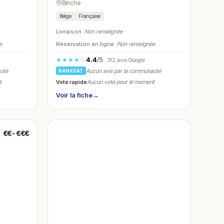
Binche
Belge
Française
Livraison :
Non renseignée
e
Réservation en ligne :
Non renseignée
4.4
/5
★★★★☆
· 312 avis Google
auté
Aucun avis par la communauté
RANKEAT
Vote rapide
t
Aucun vote pour le moment
Voir la fiche
→
€€-€€€