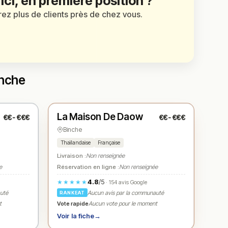
 ici, en première position ?
irez plus de clients près de chez vous.
inche
Fermé
(18:00 – 21:30)
La Maison De Daow
€€-€€€
€€-€€€
N° 3
★
Binche
Thaïlandaise
Française
Livraison :
Non renseignée
e
Réservation en ligne :
Non renseignée
4.8
/5
★★★★★
· 154 avis Google
auté
Aucun avis par la communauté
RANKEAT
Vote rapide
t
Aucun vote pour le moment
Voir la fiche
→