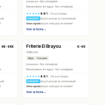
Livraison :
Non renseignée
e
Réservation en ligne :
Non renseignée
4.6
/5
★★★★★
· 43 avis Google
auté
Aucun avis par la communauté
RANKEAT
Vote rapide
t
Aucun vote pour le moment
Voir la fiche
→
Fermé
(11:30 – 13:30, 17:00 – 22:00)
Friterie El Brayou
€€-€€€
€-€€
N° 14
Binche
Belge
Française
Livraison :
Non renseignée
e
Réservation en ligne :
Non renseignée
4.5
/5
★★★★★
· 241 avis Google
auté
Aucun avis par la communauté
RANKEAT
Vote rapide
t
Aucun vote pour le moment
Voir la fiche
→
Fermé
(12:00 – 13:30, 18:30 – 21:30)