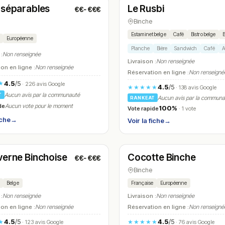
nséparables
Le Rusbi
€€-€€€
N° 16
Binche
Estaminet belge
Café
Bistro belge
B
Européenne
Planche
Bière
Sandwich
Café
A
 :
Non renseignée
Livraison :
Non renseignée
on en ligne :
Non renseignée
Réservation en ligne :
Non renseigné
4.5
/5
★
· 226 avis Google
4.5
/5
★★★★★
· 138 avis Google
Aucun avis par la communauté
T
Aucun avis par la commun
RANKEAT
de
Aucun vote pour le moment
100%
Vote rapide
· 1 vote
iche
→
Voir la fiche
→
é
Fermé
(11:00 – 00:00)
(10:30 – 14:30)
verne Binchoise
Cocotte Binche
€€-€€€
N° 19
Binche
Belge
Française
Européenne
 :
Non renseignée
Livraison :
Non renseignée
on en ligne :
Non renseignée
Réservation en ligne :
Non renseigné
4.5
/5
4.5
/5
★
★★★★★
· 123 avis Google
· 76 avis Google