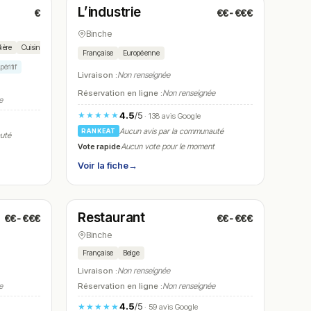
L’industrie
€
€€-€€€
N° 17
Binche
ière
Cuisine belge
Française
Européenne
péritif
Livraison :
Non renseignée
Réservation en ligne :
Non renseignée
e
4.5
/5
★★★★★
· 138 avis Google
Aucun avis par la communauté
RANKEAT
auté
Vote rapide
Aucun vote pour le moment
Voir la fiche
→
Fermé
(18:30 – 22:30)
Restaurant
€€-€€€
€€-€€€
N° 20
Binche
Française
Belge
Livraison :
Non renseignée
e
Réservation en ligne :
Non renseignée
4.5
/5
★★★★★
· 59 avis Google