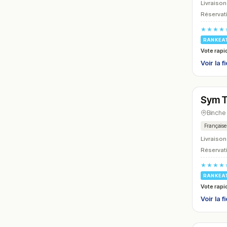
Livraison
Réservati
★★★★
RANKEA
Vote rapi
Voir la f
Ferm
Sym 
N° 12
Binche
Française
Livraison
Réservati
★★★★
RANKEA
Vote rapi
Voir la f
Ferm