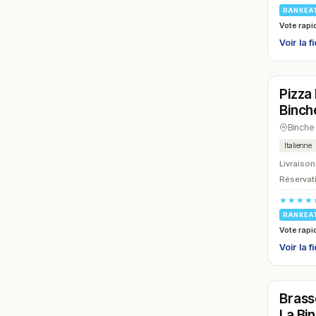
RANKEA
Vote rapi
Voir la f
Ferm
Pizza
N° 21
Binch
Binche
Italienne
Livraison
Réservati
★★★★
RANKEA
Vote rapi
Voir la f
Ferm
Brass
N° 24
La Bi