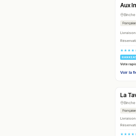
Aux I
N° 15
Binche
Française
Livraison
Réservati
★★★★
RANKEA
Vote rapi
Voir la f
Ferm
La Ta
N° 18
Binche
Française
Livraison
Réservati
★★★★