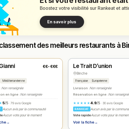
Et si votre restaurant était
Boostez votre visibilité sur Rankeat et att
En savoir plus
classement des meilleurs restaurants à B
é
Fermé
(08:30 – 23:00)
(11:00 – 21:00)
Gianni
Le Trait D’union
€€-€€€
1
N° 2
★
Binche
Méditerranéenne
Française
Européenne
 :
Non renseignée
Livraison :
Non renseignée
on en ligne :
Non renseignée
Réservation en ligne :
Non renseigné
5
/5
4.9
/5
★
★★★★★
· 79 avis Google
· 30 avis Google
Aucun avis par la communauté
Aucun avis par la commun
T
RANKEAT
de
Vote rapide
Aucun vote pour le moment
Aucun vote pour le momen
iche
→
Voir la fiche
→