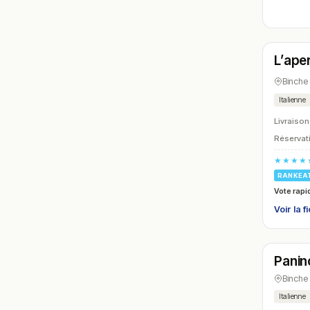
Ferm
L’aper
N° 6
Binche
Italienne
Livraison
Réservati
★★★★
RANKEA
Vote rapi
Voir la f
Ferm
Panin
N° 9
Binche
Italienne