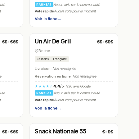
auté
Aucun avis par la communauté
RANKEAT
Vote rapide
t
Aucun vote pour le moment
Voir la fiche
→
Fermé
(12:00 – 14:30, 18:00 – 22:30)
Un Air De Grill
€€-€€€
€€-€€€
N° 23
Binche
Grillades
Française
Livraison :
Non renseignée
e
Réservation en ligne :
Non renseignée
4.4
/5
★★★★☆
· 926 avis Google
auté
Aucun avis par la communauté
RANKEAT
Vote rapide
t
Aucun vote pour le moment
Voir la fiche
→
Fermé
(11:30 – 14:00, 17:00 – 21:30)
Snack Nationale 55
€€-€€€
€-€€
N° 26