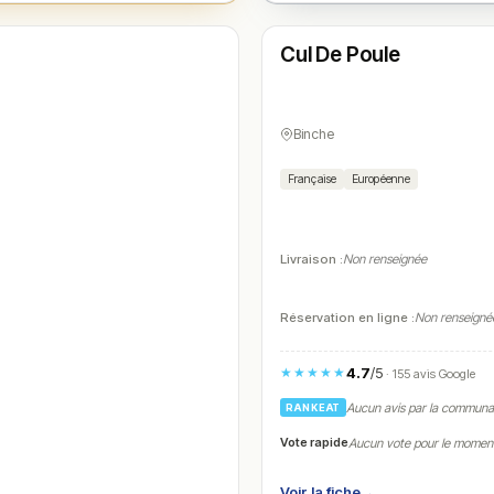
Fermé
(12:00 – 21:30)
Cul De Poule
N° 4
Binche
Française
Européenne
Livraison :
Non renseignée
Réservation en ligne :
Non renseigné
4.7
/5
★★★★★
· 155 avis Google
Aucun avis par la commun
RANKEAT
Vote rapide
Aucun vote pour le momen
Voir la fiche
→