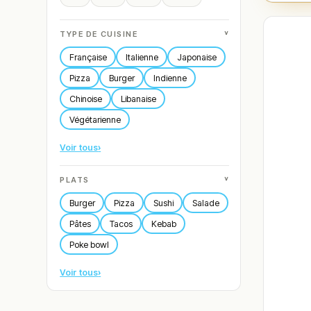
˅
TYPE DE CUISINE
Française
Italienne
Japonaise
Pizza
Burger
Indienne
Chinoise
Libanaise
Végétarienne
Voir tous
›
˅
PLATS
Burger
Pizza
Sushi
Salade
Pâtes
Tacos
Kebab
Poke bowl
Voir tous
›