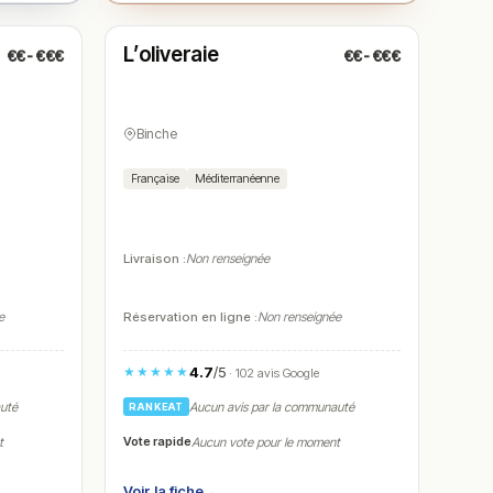
Fermé
(11:30 – 14:00, 17:00 – 21:00)
L’oliveraie
€€-€€€
€€-€€€
N° 5
Binche
Française
Méditerranéenne
Livraison :
Non renseignée
e
Réservation en ligne :
Non renseignée
4.7
/5
★★★★★
· 102 avis Google
auté
Aucun avis par la communauté
RANKEAT
Vote rapide
t
Aucun vote pour le moment
Voir la fiche
→