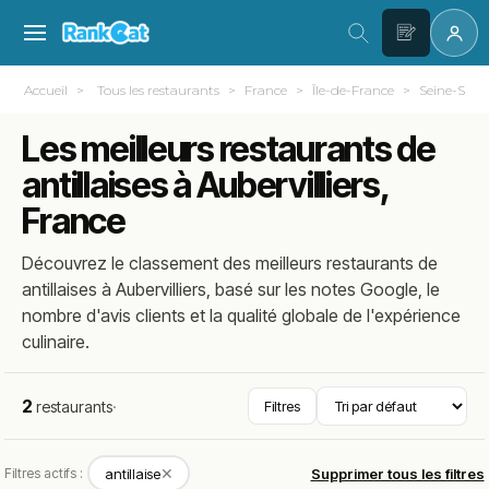
Accueil
Tous les restaurants
France
Île-de-France
Seine-Saint
Les meilleurs restaurants de
antillaises à Aubervilliers,
France
Découvrez le classement des meilleurs restaurants de
antillaises à Aubervilliers, basé sur les notes Google, le
nombre d'avis clients et la qualité globale de l'expérience
culinaire.
2
restaurants
·
Filtres
✕
Filtres actifs :
antillaise
Supprimer tous les filtres