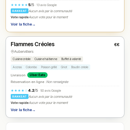
5
/5
★★★★★
· 13 avis Google
Aucun avis par la communauté
RANKEAT
Vote rapide
Aucun vote pour le moment
Voir la fiche
→
Fermé
(fermé aujourd'hui)
Flammes Créoles
€€
N° 2
★
Aubervilliers
Cuisine créole
Cuisine haïtienne
Buffet à volonté
Accras
Colombo
Poisson grillé
Griot
Boudin créole
Livraison :
Uber Eats
Réservation en ligne :
Non renseignée
4.2
/5
★★★★☆
· 50 avis Google
Aucun avis par la communauté
RANKEAT
Vote rapide
Aucun vote pour le moment
Voir la fiche
→