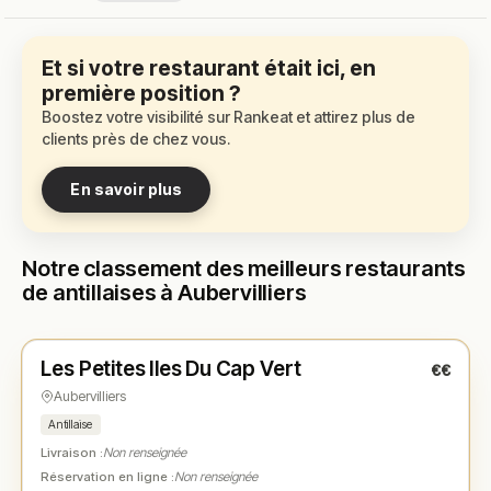
Et si votre restaurant était ici, en
première position ?
Boostez votre visibilité sur Rankeat et attirez plus de
clients près de chez vous.
En savoir plus
Notre classement des meilleurs restaurants
de antillaises à Aubervilliers
Fermé
Les Petites Iles Du Cap Vert
€€
N° 1
★
Aubervilliers
Antillaise
Livraison :
Non renseignée
Réservation en ligne :
Non renseignée