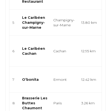
Restaurant
spéci
Cuisi
Le Caribéen
Champigny-
cuis
5
Champigny-
13.80 km
sur-Marne
stre
sur-Marne
carib
Cuis
cari
Le Caribéen
6
Cachan
12.95 km
cuis
Cachan
cuis
...
Cuis
spéc
7
O’bonita
Ermont
12.42 km
antil
rest
Brasserie Les
Fusi
8
Buttes
Paris
3.26 km
fran
Chaumont
antil