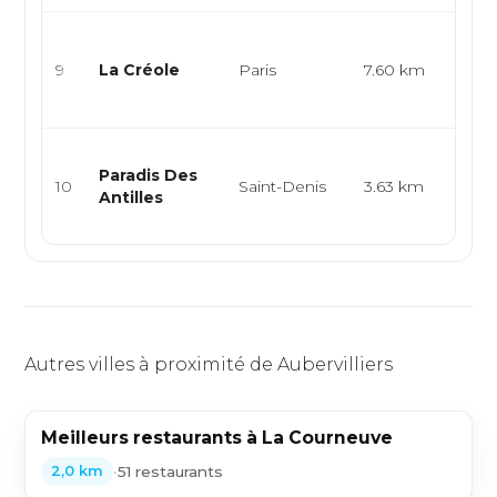
Cuisi
cuis
9
La Créole
Paris
7.60 km
cuis
Antil
Cuisi
Paradis Des
cuis
10
Saint-Denis
3.63 km
Antilles
spéc
haïti
Autres villes à proximité de Aubervilliers
Meilleurs restaurants à La Courneuve
•
51 restaurants
2,0 km