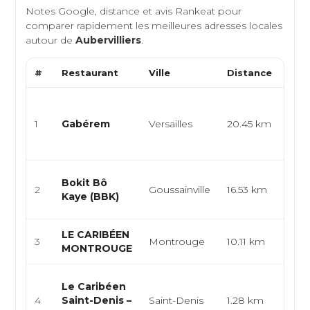
Notes Google, distance et avis Rankeat pour
comparer rapidement les meilleures adresses locales
autour de
Aubervilliers
.
#
Restaurant
Ville
Distance
Typ
Cuis
rest
1
Gabérem
Versailles
20.45 km
créo
antill
Cuisi
Bokit Bô
2
Goussainville
16.53 km
cuis
Kaye (BBK)
stre
LE CARIBÉEN
Cari
3
Montrouge
10.11 km
MONTROUGE
antil
Cuisi
Le Caribéen
stre
4
Saint-Denis –
Saint-Denis
1.28 km
cari