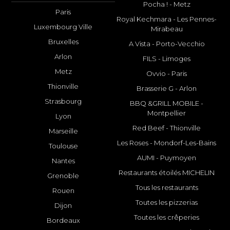
Pocha ! - Metz
Paris
Royal Kechmara - Les Pennes-
Luxembourg Ville
Mirabeau
Bruxelles
A Vista - Porto-Vecchio
Arlon
FILS - Limoges
Metz
Ovvio - Paris
Thionville
Brasserie G - Arlon
Strasbourg
BBQ &GRILL MOBILE -
Montpellier
Lyon
Red Beef - Thionville
Marseille
Les Roses - Mondorf-Les-Bains
Toulouse
AUMI - Puymoyen
Nantes
Restaurants étoilés MICHELIN
Grenoble
Tous les restaurants
Rouen
Toutes les pizzerias
Dijon
Toutes les crêperies
Bordeaux