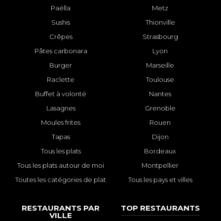
Paëlla
Metz
Sushis
Thionville
Crêpes
Strasbourg
Pâtes carbonara
Lyon
Burger
Marseille
Raclette
Toulouse
Buffet à volonté
Nantes
Lasagnes
Grenoble
Moules frites
Rouen
Tapas
Dijon
Tous les plats
Bordeaux
Tous les plats autour de moi
Montpellier
Toutes les catégories de plat
Tous les pays et villes
RESTAURANTS PAR
TOP RESTAURANTS
VILLE