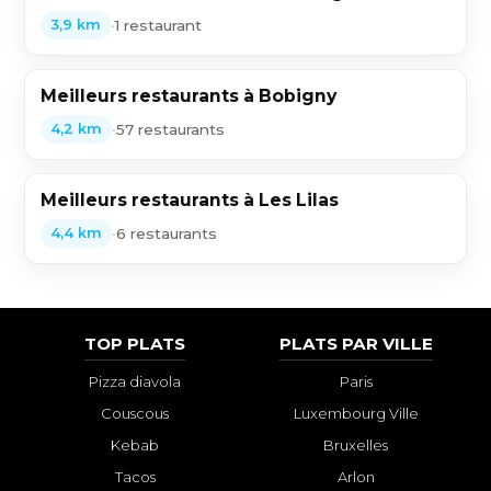
•
1 restaurant
3,9 km
Meilleurs restaurants à Bobigny
•
57 restaurants
4,2 km
Meilleurs restaurants à Les Lilas
•
6 restaurants
4,4 km
TOP PLATS
PLATS PAR VILLE
Pizza diavola
Paris
Couscous
Luxembourg Ville
Kebab
Bruxelles
Tacos
Arlon