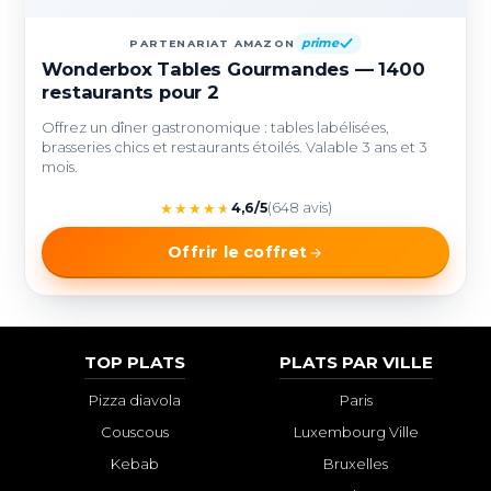
prime
PARTENARIAT AMAZON
Wonderbox Tables Gourmandes — 1400
restaurants pour 2
Offrez un dîner gastronomique : tables labélisées,
brasseries chics et restaurants étoilés. Valable 3 ans et 3
mois.
★
★
★
★
★
4,6/5
(648 avis)
Offrir le coffret
TOP PLATS
PLATS PAR VILLE
Pizza diavola
Paris
Couscous
Luxembourg Ville
Kebab
Bruxelles