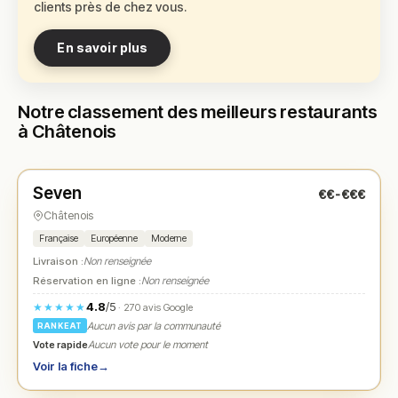
clients près de chez vous.
En savoir plus
Notre classement des meilleurs restaurants
à Châtenois
Fermé
(fermé aujourd'hui)
Seven
€€-€€€
N° 1
★
Châtenois
Française
Européenne
Moderne
Livraison :
Non renseignée
Réservation en ligne :
Non renseignée
4.8
/5
★★★★★
· 270 avis Google
Aucun avis par la communauté
RANKEAT
Vote rapide
Aucun vote pour le moment
Voir la fiche
→
Fermé
(12:00 – 13:30, 19:00 – 20:30)