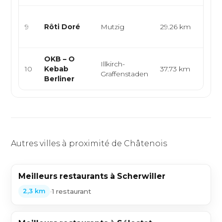
Rôtis
9
Rôti Doré
Mutzig
29.26 km
franç
alsa
OKB – O
Illkirch-
Turqu
10
Kebab
37.73 km
Graffenstaden
food
Berliner
Autres villes à proximité de Châtenois
Meilleurs restaurants à Scherwiller
•
1 restaurant
2,3 km