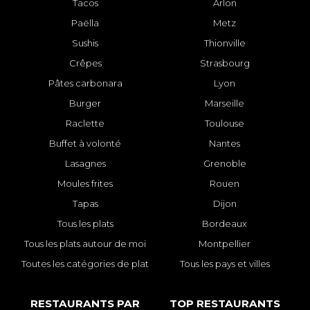
Tacos
Arlon
Paëlla
Metz
Sushis
Thionville
Crêpes
Strasbourg
Pâtes carbonara
Lyon
Burger
Marseille
Raclette
Toulouse
Buffet à volonté
Nantes
Lasagnes
Grenoble
Moules frites
Rouen
Tapas
Dijon
Tous les plats
Bordeaux
Tous les plats autour de moi
Montpellier
Toutes les catégories de plat
Tous les pays et villes
RESTAURANTS PAR
TOP RESTAURANTS