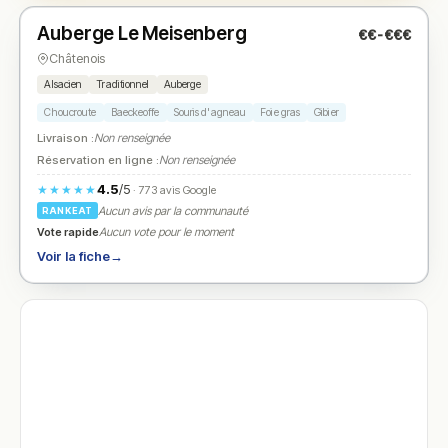
Auberge Le Meisenberg
€€-€€€
N° 2
★
Châtenois
Alsacien
Traditionnel
Auberge
Choucroute
Baeckeoffe
Souris d'agneau
Foie gras
Gibier
Livraison :
Non renseignée
Réservation en ligne :
Non renseignée
4.5
/5
★★★★★
· 773 avis Google
Aucun avis par la communauté
RANKEAT
Vote rapide
Aucun vote pour le moment
Voir la fiche
→