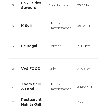
La villa des
cuisi
3
Sundhoffen
25.66 km
Saveurs
alsac
cuisi
Illkirch-
4
K-Soii
36.12 km
Thaï,
Graffenstaden
Snack
food
5
Le Regal
Colmar
19.13 km
Burge
sandw
Turq
6
VVS FOOD
Colmar
21.58 km
Keba
Dur
Zoom Chill
Illkirch-
Inter
7
34.95 km
& Food
Graffenstaden
Eur
Restaurant
Grill 
8
Sélestat
3.22 km
Nahita Grill
grill