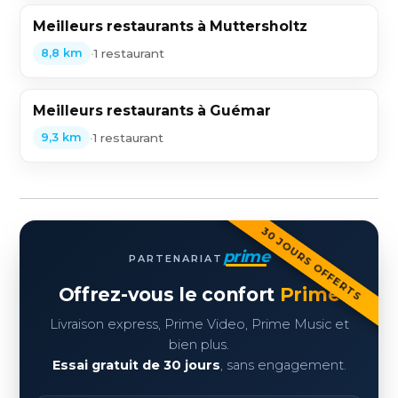
Meilleurs restaurants à Muttersholtz
•
1 restaurant
8,8 km
Meilleurs restaurants à Guémar
•
1 restaurant
9,3 km
30 JOURS OFFERTS
prime
PARTENARIAT
Offrez-vous le confort
Prime
Livraison express, Prime Video, Prime Music et
bien plus.
Essai gratuit de 30 jours
, sans engagement.