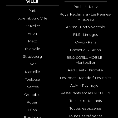
VILLE
Pocha ! - Metz
Paris
Royal Kechmara - Les Pennes-
Luxembourg Ville
Mirabeau
Bruxelles
A Vista - Porto-Vecchio
Arlon
FILS - Limoges
Metz
Ovvio - Paris
Thionville
Brasserie G - Arlon
Strasbourg
BBQ &GRILL MOBILE -
Montpellier
Lyon
Red Beef - Thionville
Marseille
Les Roses - Mondorf-Les-Bains
Toulouse
AUMI - Puymoyen
Nantes
Restaurants étoilés MICHELIN
Grenoble
Tous les restaurants
Rouen
Toutes les pizzerias
Dijon
Toutes les crêperies
Bordeaux