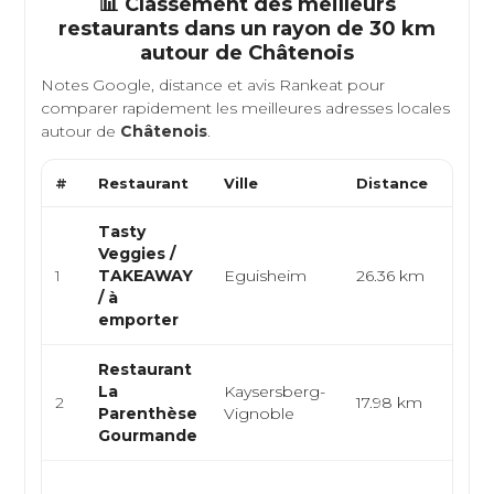
📊 Classement des meilleurs
restaurants dans un rayon de 30 km
autour de
Châtenois
Notes Google, distance et avis Rankeat pour
comparer rapidement les meilleures adresses locales
autour de
Châtenois
.
#
Restaurant
Ville
Distance
Type
Tasty
Veggies /
Végé
1
TAKEAWAY
Eguisheim
26.36 km
Végét
/ à
emporter
Restaurant
La
Kaysersberg-
Franç
2
17.98 km
Parenthèse
Vignoble
Eur
Gourmande
Bist