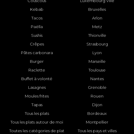
Couscous
Luxembourg Ville
Kebab
Bruxelles
Tacos
Arlon
Paëlla
Metz
Sushis
Thionville
Crêpes
Strasbourg
Pâtes carbonara
Lyon
Burger
Marseille
Raclette
Toulouse
Buffet à volonté
Nantes
Lasagnes
Grenoble
Moules frites
Rouen
Tapas
Dijon
Tous les plats
Bordeaux
Tous les plats autour de moi
Montpellier
Toutes les catégories de plat
Tous les pays et villes