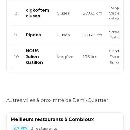
Turque,
cigkoftem
8
Cluses
20.83 km
Végétarie
cluses
Végétalie
Street foo
9
Pipoca
Cluses
20.89 km
Brésilienn
NOUS
Gastrono
10
Julien
Megève
1.75 km
Française,
Gatillon
Européen
Autres villes à proximité de Demi-Quartier
Meilleurs restaurants à Combloux
•
3 restaurants
2,7 km