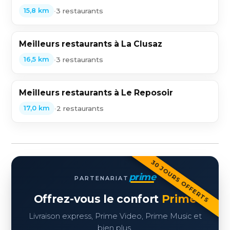
•
3 restaurants
15,8 km
Meilleurs restaurants à La Clusaz
•
3 restaurants
16,5 km
Meilleurs restaurants à Le Reposoir
•
2 restaurants
17,0 km
30 JOURS OFFERTS
prime
PARTENARIAT
Offrez-vous le confort
Prime
Livraison express, Prime Video, Prime Music et
bien plus.