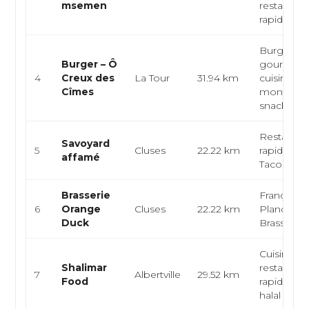
msemen
restaurati
rapide
Burgers
Burger – Ô
gourmets
4
Creux des
La Tour
31.94 km
cuisine de
Cîmes
montagne
snack
Restaurat
Savoyard
5
Cluses
22.22 km
rapide, Bu
affamé
Tacos, Bu
Brasserie
Française,
6
Orange
Cluses
22.22 km
Planches,
Duck
Brasserie
Cuisine in
Shalimar
restaurati
7
Albertville
29.52 km
Food
rapide, cu
halal