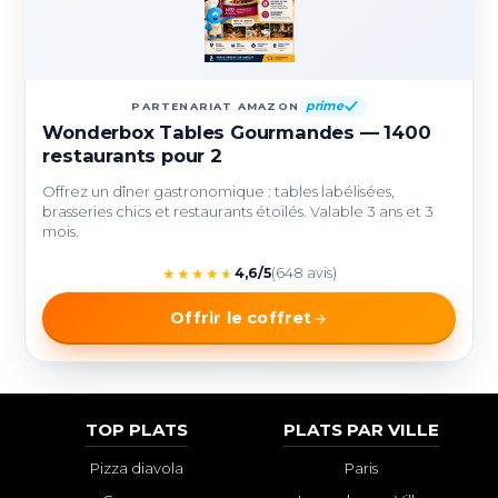
prime
PARTENARIAT AMAZON
Wonderbox Tables Gourmandes — 1400
restaurants pour 2
Offrez un dîner gastronomique : tables labélisées,
brasseries chics et restaurants étoilés. Valable 3 ans et 3
mois.
★
★
★
★
★
4,6/5
(648 avis)
Offrir le coffret
TOP PLATS
PLATS PAR VILLE
Pizza diavola
Paris