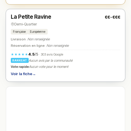
Fermé
(08:00 – 18:00)
La Petite Ravine
€€-€€€
N° 2
★
Demi-Quartier
Française
Européenne
Livraison :
Non renseignée
Réservation en ligne :
Non renseignée
4.5
/5
★★★★★
· 303 avis Google
Aucun avis par la communauté
RANKEAT
Vote rapide
Aucun vote pour le moment
Voir la fiche
→