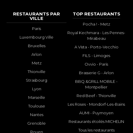
RESTAURANTS PAR
TOP RESTAURANTS
VILLE
Pocha ! - Metz
Paris
Royal Kechmara - Les Pennes-
Luxembourg Ville
Mirabeau
Bruxelles
A Vista - Porto-Vecchio
Arlon
FILS - Limoges
Metz
Ovvio - Paris
Thionville
Brasserie G - Arlon
Strasbourg
BBQ &GRILL MOBILE -
Montpellier
Lyon
Red Beef - Thionville
Marseille
Les Roses - Mondorf-Les-Bains
Toulouse
AUMI - Puymoyen
Nantes
Restaurants étoilés MICHELIN
Grenoble
Tous les restaurants
Rouen