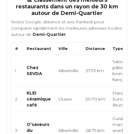
📊 Classement des meilleurs
restaurants dans un rayon de 30 km
autour de
Demi-Quartier
Notes Google, distance et avis Rankeat pour
comparer rapidement les meilleures adresses locales
autour de
Demi-Quartier
.
#
Restaurant
Ville
Distance
Type de C
Salon de t
Chez
pâtisserie,
1
Albertville
27.93 km
SEVDA
brunch, cu
française, s
KLEI
Française,
2
céramique
Cluses
20.70 km
Européen
café
Brunch
Cuisine
O’saveurs
marocaine
3
du
Albertville
28.75 km
snack ara