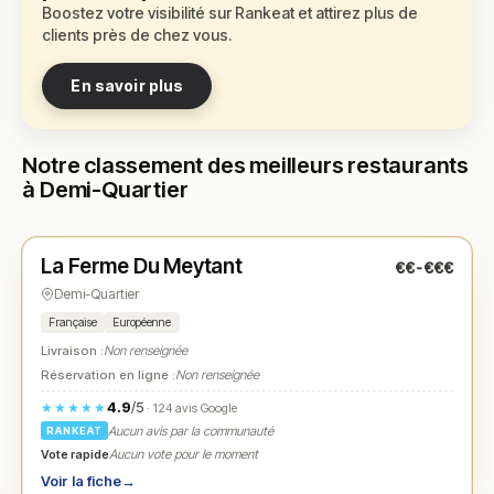
Boostez votre visibilité sur Rankeat et attirez plus de
clients près de chez vous.
En savoir plus
Notre classement des meilleurs restaurants
à Demi-Quartier
Fermé
(08:00 – 22:00)
La Ferme Du Meytant
€€-€€€
N° 1
★
Demi-Quartier
Française
Européenne
Livraison :
Non renseignée
Réservation en ligne :
Non renseignée
4.9
/5
★★★★★
· 124 avis Google
Aucun avis par la communauté
RANKEAT
Vote rapide
Aucun vote pour le moment
Voir la fiche
→