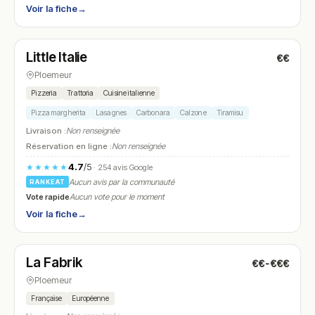
Voir la fiche
→
Fermé
(18:00 – 21:30)
Little Italie
€€
N° 13
Ploemeur
Pizzeria
Trattoria
Cuisine italienne
Pizza margherita
Lasagnes
Carbonara
Calzone
Tiramisu
Livraison :
Non renseignée
Réservation en ligne :
Non renseignée
4.7
/5
★★★★★
· 254 avis Google
Aucun avis par la communauté
RANKEAT
Vote rapide
Aucun vote pour le moment
Voir la fiche
→
Fermé
(12:00 – 13:30, 19:00 – 20:30)
La Fabrik
€€-€€€
N° 14
Ploemeur
Française
Européenne