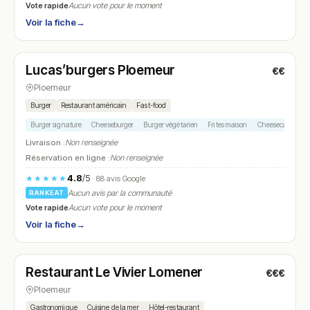
Vote rapide
Aucun vote pour le moment
Voir la fiche
→
Ouvert
(11:00 – 14:00, 18:00 – 22:00)
Lucas’burgers Ploemeur
€€
N° 10
Ploemeur
Burger
Restaurant américain
Fast-food
Burger signature
Cheeseburger
Burger végétarien
Frites maison
Cheesecake
Livraison :
Non renseignée
Réservation en ligne :
Non renseignée
4.8
/5
★★★★★
· 88 avis Google
Aucun avis par la communauté
RANKEAT
Vote rapide
Aucun vote pour le moment
Voir la fiche
→
Ouvert
(07:00 – 23:00)
Restaurant Le Vivier Lomener
€€€
N° 11
Ploemeur
Gastronomique
Cuisine de la mer
Hôtel-restaurant