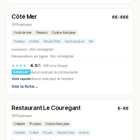
Ouvert
(09:00 – 21:00)
Côté Mer
€€-€€€
N° 27
Ploemeur
Fruits de mer
Poissons
Cuisine française
Plateau
Huîtres
Moules frites
Saint-jacques
Bar
Livraison :
Non renseignée
Réservation en ligne :
Non renseignée
4.3
/5
★★★★☆
· 608 avis Google
Aucun avis par la communauté
RANKEAT
Vote rapide
Aucun vote pour le moment
Voir la fiche
→
Fermé
(12:00 – 14:00, 19:00 – 21:00)
Restaurant Le Couregant
€-€€
N° 28
Ploemeur
Crêperie
Pizzeria
Cuisine française
Galettes
Crêpes
Pizzas
Moules frites
Huîtres