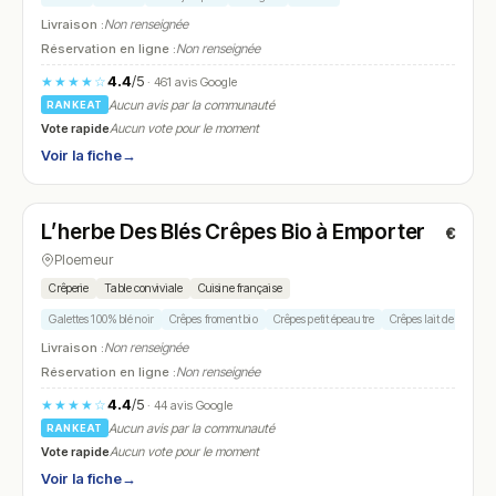
Livraison :
Non renseignée
Réservation en ligne :
Non renseignée
4.4
/5
★★★★☆
· 461 avis Google
Aucun avis par la communauté
RANKEAT
Vote rapide
Aucun vote pour le moment
Voir la fiche
→
Ouvert
L’herbe Des Blés Crêpes Bio à Emporter
€
N° 26
Ploemeur
Crêperie
Table conviviale
Cuisine française
Galettes 100% blé noir
Crêpes froment bio
Crêpes petit épeautre
Crêpes lait de riz
Livraison :
Non renseignée
Réservation en ligne :
Non renseignée
4.4
/5
★★★★☆
· 44 avis Google
Aucun avis par la communauté
RANKEAT
Vote rapide
Aucun vote pour le moment
Voir la fiche
→