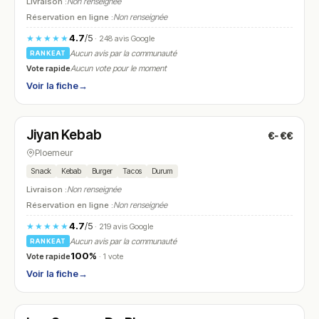
Livraison :
Non renseignée
Réservation en ligne :
Non renseignée
4.7
/5
★★★★★
· 248 avis Google
Aucun avis par la communauté
RANKEAT
Vote rapide
Aucun vote pour le moment
Voir la fiche
→
Ouvert
(11:00 – 14:30, 17:00 – 00:00)
Jiyan Kebab
€-€€
N° 15
Ploemeur
Snack
Kebab
Burger
Tacos
Durum
Livraison :
Non renseignée
Réservation en ligne :
Non renseignée
4.7
/5
★★★★★
· 219 avis Google
Aucun avis par la communauté
RANKEAT
100%
Vote rapide
· 1 vote
Voir la fiche
→
Ouvert
(09:00 – 13:00, 15:00 – 19:30)