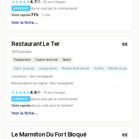
4.7
/5
★★★★★
· 95 avis Google
Aucun avis par la communauté
RANKEAT
71%
Vote rapide
· 1 vote
Voir la fiche
→
Ouvert
(10:00 – 14:00, 17:30 – 22:00)
Restaurant Le Ter
€€
N° 18
Ploemeur
Poissonnerie
Cuisine de la mer
Bistrot
Saint-Jacques
Langoustines
Plateau fruits de mer
Huîtres
Poisson du jour
Livraison :
Non renseignée
Réservation en ligne :
Non renseignée
4.6
/5
★★★★★
· 79 avis Google
Aucun avis par la communauté
RANKEAT
Vote rapide
Aucun vote pour le moment
Voir la fiche
→
Fermé
Le Marmiton Du Fort Bloqué
€€
N° 19