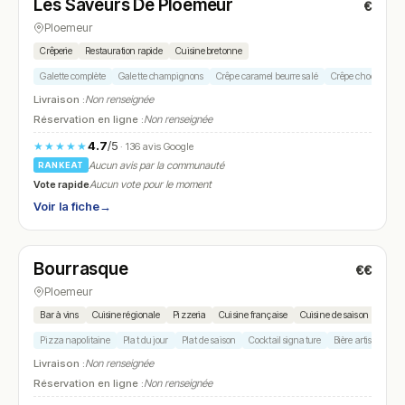
Les Saveurs De Ploemeur
€
N° 16
Ploemeur
Crêperie
Restauration rapide
Cuisine bretonne
Galette complète
Galette champignons
Crêpe caramel beurre salé
Crêpe chocolat
Livraison :
Non renseignée
Réservation en ligne :
Non renseignée
4.7
/5
★★★★★
· 136 avis Google
Aucun avis par la communauté
RANKEAT
Vote rapide
Aucun vote pour le moment
Voir la fiche
→
Ouvert
(10:00 – 23:00)
Bourrasque
€€
N° 17
Ploemeur
Bar à vins
Cuisine régionale
Pizzeria
Cuisine française
Cuisine de saison
Pizza napolitaine
Plat du jour
Plat de saison
Cocktail signature
Bière artisanale
Livraison :
Non renseignée
Réservation en ligne :
Non renseignée