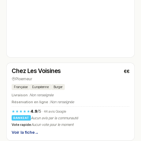
Fermé
(fermé aujourd'hui)
Chez Les Voisines
€€
N° 4
Ploemeur
Française
Européenne
Burger
Livraison :
Non renseignée
Réservation en ligne :
Non renseignée
4.9
/5
★★★★★
· 44 avis Google
Aucun avis par la communauté
RANKEAT
Vote rapide
Aucun vote pour le moment
Voir la fiche
→
Fermé