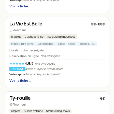
Aucun vote pour le moment
Voir la fiche
→
Ouvert
(07:00 – 23:30)
La Vie Est Belle
€€-€€€
N° 21
Ploemeur
Brasserie
Cuisine de la mer
Restaurant panoramique
Plateau fruits de mer
Langoustines
Huîtres
Crabe
Poisson du jour
Livraison :
Non renseignée
Réservation en ligne :
Non renseignée
4.5
/5
★★★★★
· 948 avis Google
Aucun avis par la communauté
RANKEAT
Vote rapide
Aucun vote pour le moment
Voir la fiche
→
Fermé
(12:00 – 14:00, 19:00 – 21:00)
Ty-rouille
€€
N° 22
Ploemeur
Crêperie
Cuisine bretonne
Spécialités régionales