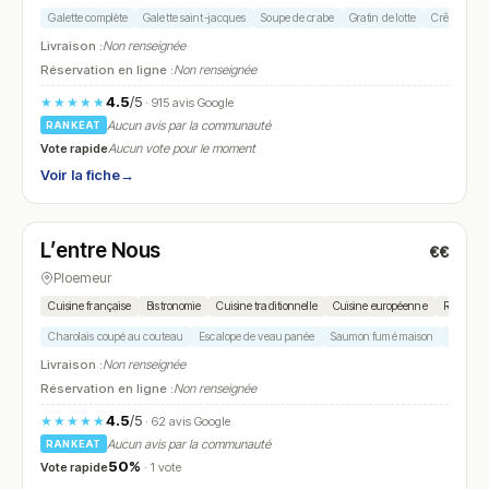
Galette complète
Galette saint-jacques
Soupe de crabe
Gratin de lotte
Crêpe caram
Livraison :
Non renseignée
Réservation en ligne :
Non renseignée
4.5
/5
★★★★★
· 915 avis Google
Aucun avis par la communauté
RANKEAT
Vote rapide
Aucun vote pour le moment
Voir la fiche
→
Fermé
(12:00 – 14:00)
L’entre Nous
€€
N° 23
Ploemeur
Cuisine française
Bistronomie
Cuisine traditionnelle
Cuisine européenne
Restauran
Charolais coupé au couteau
Escalope de veau panée
Saumon fumé maison
Salade b
Livraison :
Non renseignée
Réservation en ligne :
Non renseignée
4.5
/5
★★★★★
· 62 avis Google
Aucun avis par la communauté
RANKEAT
50%
Vote rapide
· 1 vote