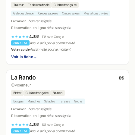
Traiteur
Table conviviale
Cuisine française
Galettes blé noir
Crêpes sucrées
Crêpes salées
Prestations privées
Livraison :
Non renseignée
Réservation en ligne :
Non renseignée
4.8
/5
★★★★★
· 118 avis Google
Aucun avis par la communauté
RANKEAT
Vote rapide
Aucun vote pour le moment
Voir la fiche
→
Fermé
(12:00 – 14:00, 17:30 – 21:30)
La Rando
€€
N° 9
Ploemeur
Bistrot
Cuisine française
Brunch
Burgers
Planches
Salades
Tartines
Goûter
Livraison :
Non renseignée
Réservation en ligne :
Non renseignée
4.8
/5
★★★★★
· 101 avis Google
Aucun avis par la communauté
RANKEAT