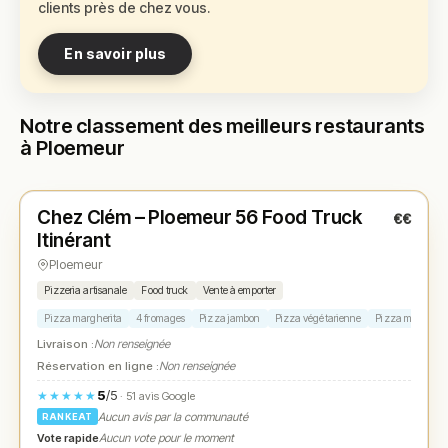
clients près de chez vous.
En savoir plus
Notre classement des meilleurs restaurants
à Ploemeur
Fermé
(18:30 – 21:00)
Chez Clém – Ploemeur 56 Food Truck
€€
N° 1
★
Itinérant
Ploemeur
Pizzeria artisanale
Food truck
Vente à emporter
Pizza margherita
4 fromages
Pizza jambon
Pizza végétarienne
Pizza maison
Livraison :
Non renseignée
Réservation en ligne :
Non renseignée
5
/5
★★★★★
· 51 avis Google
Aucun avis par la communauté
RANKEAT
Vote rapide
Aucun vote pour le moment