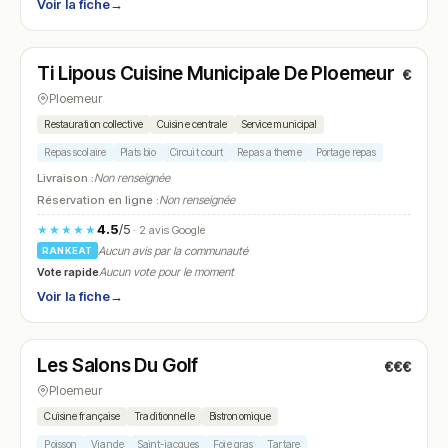
Voir la fiche
→
Fermé
Ti Lipous Cuisine Municipale De Ploemeur
€
N° 24
Ploemeur
Restauration collective
Cuisine centrale
Service municipal
Repas scolaire
Plats bio
Circuit court
Repas a theme
Portage repas
Livraison :
Non renseignée
Réservation en ligne :
Non renseignée
4.5
/5
★★★★★
· 2 avis Google
Aucun avis par la communauté
RANKEAT
Vote rapide
Aucun vote pour le moment
Voir la fiche
→
Ouvert
(09:00 – 18:00)
Les Salons Du Golf
€€€
N° 25
Ploemeur
Cuisine française
Traditionnelle
Bistronomique
Poisson
Viande
Saint-jacques
Foie gras
Tartare