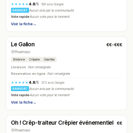
4.8
/5
★★★★★
· 591 avis Google
Aucun avis par la communauté
RANKEAT
Vote rapide
Aucun vote pour le moment
Voir la fiche
→
Fermé
(12:00 – 14:00, 19:00 – 21:00)
Le Galion
€€-€€€
N° 7
Ploemeur
Bretonne
Crêperie
Galettes
Livraison :
Non renseignée
Réservation en ligne :
Non renseignée
4.8
/5
★★★★★
· 372 avis Google
Aucun avis par la communauté
RANKEAT
Vote rapide
Aucun vote pour le moment
Voir la fiche
→
Ouvert
Oh ! Crêp-traiteur Crêpier événementiel
€€
N° 8
Ploemeur