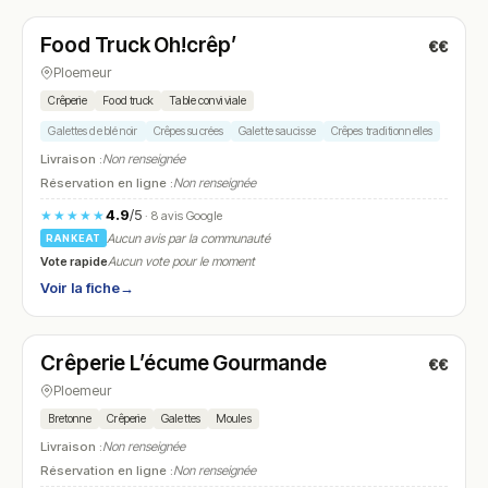
Food Truck Oh!crêp’
€€
N° 5
Ploemeur
Crêperie
Food truck
Table conviviale
Galettes de blé noir
Crêpes sucrées
Galette saucisse
Crêpes traditionnelles
Livraison :
Non renseignée
Réservation en ligne :
Non renseignée
4.9
/5
★★★★★
· 8 avis Google
Aucun avis par la communauté
RANKEAT
Vote rapide
Aucun vote pour le moment
Voir la fiche
→
Fermé
(12:00 – 13:30, 19:00 – 20:45)
Crêperie L’écume Gourmande
€€
N° 6
Ploemeur
Bretonne
Crêperie
Galettes
Moules
Livraison :
Non renseignée
Réservation en ligne :
Non renseignée