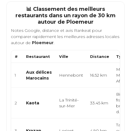
📊 Classement des meilleurs
restaurants dans un rayon de 30 km
autour de
Ploemeur
Notes Google, distance et avis Rankeat pour
comparer rapidement les meilleures adresses locales
autour de
Ploemeur
.
#
Restaurant
Ville
Distance
Type d
Maroca
Aux délices
1
Hennebont
16.52 km
Médite
Marocains
Africai
Bistrot,
La Trinité-
françai
2
Kaota
33.45 km
sur-Mer
bretonn
d...
Table c
3
Krazan
Lorient
4.90 km
cuisine