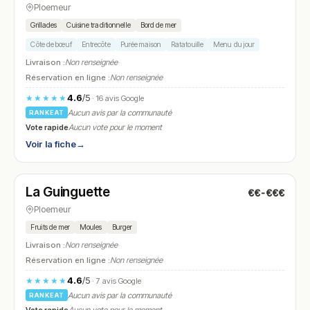
Ploemeur
Grillades
Cuisine traditionnelle
Bord de mer
Côte de bœuf
Entrecôte
Purée maison
Ratatouille
Menu du jour
Livraison :
Non renseignée
Réservation en ligne :
Non renseignée
4.6
/5
★★★★★
· 16 avis Google
Aucun avis par la communauté
RANKEAT
Vote rapide
Aucun vote pour le moment
Voir la fiche
→
Fermé
(11:30 – 13:30)
La Guinguette
€€-€€€
N° 20
Ploemeur
Fruits de mer
Moules
Burger
Livraison :
Non renseignée
Réservation en ligne :
Non renseignée
4.6
/5
★★★★★
· 7 avis Google
Aucun avis par la communauté
RANKEAT
Vote rapide