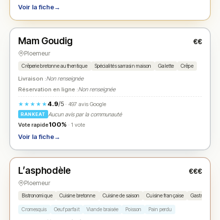
Voir la fiche
→
Fermé
(12:00 – 14:00, 19:00 – 21:00)
Mam Goudig
€€
N° 2
★
Ploemeur
Crêperie bretonne authentique
Spécialités sarrasin maison
Galette
Crêpe
Livraison :
Non renseignée
Réservation en ligne :
Non renseignée
4.9
/5
★★★★★
· 497 avis Google
Aucun avis par la communauté
RANKEAT
100%
Vote rapide
· 1 vote
Voir la fiche
→
Fermé
(12:00 – 14:00, 19:00 – 21:30)
L’asphodèle
€€€
N° 3
★
Ploemeur
Bistronomique
Cuisine bretonne
Cuisine de saison
Cuisine française
Gastronomiq
Cromesquis
Oeuf parfait
Viande braisée
Poisson
Pain perdu