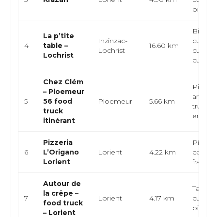
bistro
Bistro
La p’tite
Inzinzac-
cuisine
4
table –
16.60 km
Lochrist
cuisine
Lochrist
cu...
Chez Clém
Pizzeri
– Ploemeur
artisan
5
56 food
Ploemeur
5.66 km
truck, 
truck
empor
itinérant
Pizzeria
Pizzeri
6
L’Origano
Lorient
4.22 km
convivi
Lorient
françai
Autour de
Table c
la crêpe –
7
Lorient
4.17 km
cuisine
food truck
bistro
– Lorient