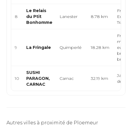
Le Relais
Françai
8
du Ptit
Lanester
8.78 km
Europé
Bonhomme
Traditi
Françai
moder
9
La Fringale
Quimperlé
18.28 km
europé
breton
brasser
SUSHI
Japonai
10
PARAGON,
Carnac
32.19 km
de me
CARNAC
Autres villes à proximité de Ploemeur