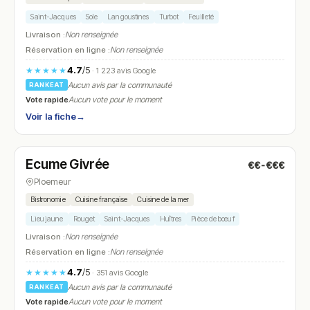
Saint-Jacques
Sole
Langoustines
Turbot
Feuilleté
Livraison :
Non renseignée
Réservation en ligne :
Non renseignée
4.7
/5
★★★★★
· 1 223 avis Google
Aucun avis par la communauté
RANKEAT
Vote rapide
Aucun vote pour le moment
Voir la fiche
→
Ouvert
(09:00 – 21:30)
Ecume Givrée
€€-€€€
N° 12
Ploemeur
Bistronomie
Cuisine française
Cuisine de la mer
Lieu jaune
Rouget
Saint-Jacques
Huîtres
Pièce de bœuf
Livraison :
Non renseignée
Réservation en ligne :
Non renseignée
4.7
/5
★★★★★
· 351 avis Google
Aucun avis par la communauté
RANKEAT
Vote rapide
Aucun vote pour le moment