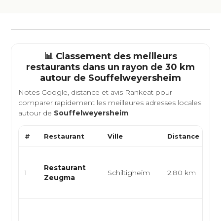
📊 Classement des meilleurs
restaurants dans un rayon de 30 km
autour de
Souffelweyersheim
Notes Google, distance et avis Rankeat pour
comparer rapidement les meilleures adresses locales
autour de
Souffelweyersheim
.
#
Restaurant
Ville
Distance
Ty
Cu
Restaurant
re
1
Schiltigheim
2.80 km
Zeugma
gri
ana
Cr
br