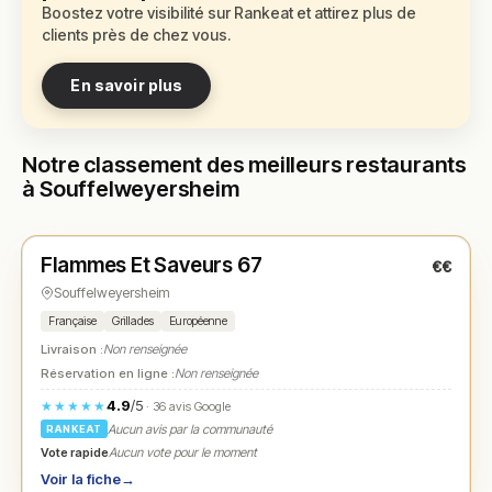
Boostez votre visibilité sur Rankeat et attirez plus de
clients près de chez vous.
En savoir plus
Notre classement des meilleurs restaurants
à Souffelweyersheim
Fermé
(17:30 – 22:30)
Flammes Et Saveurs 67
€€
N° 1
★
Souffelweyersheim
Française
Grillades
Européenne
Livraison :
Non renseignée
Réservation en ligne :
Non renseignée
4.9
/5
★★★★★
· 36 avis Google
Aucun avis par la communauté
RANKEAT
Vote rapide
Aucun vote pour le moment
Voir la fiche
→