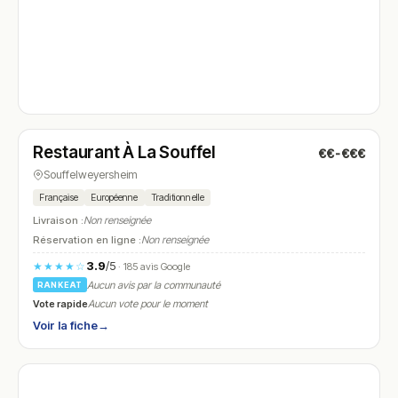
Ouvert
(07:00 – 22:30)
Restaurant À La Souffel
€€-€€€
N° 4
Souffelweyersheim
Française
Européenne
Traditionnelle
Livraison :
Non renseignée
Réservation en ligne :
Non renseignée
3.9
/5
★★★★☆
· 185 avis Google
Aucun avis par la communauté
RANKEAT
Vote rapide
Aucun vote pour le moment
Voir la fiche
→