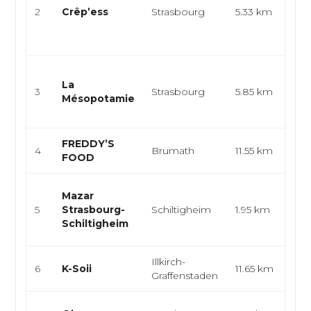
2
Crêp’ess
Strasbourg
5.33 km
cu
al
res
Cui
La
cui
3
Strasbourg
5.85 km
Mésopotamie
cu
ori
FREDDY’S
Sn
4
Brumath
11.55 km
FOOD
Bu
Cu
Mazar
cui
5
Strasbourg-
Schiltigheim
1.95 km
cu
Schiltigheim
m
Illkirch-
6
K-Soii
11.65 km
Tha
Graffenstaden
Ma