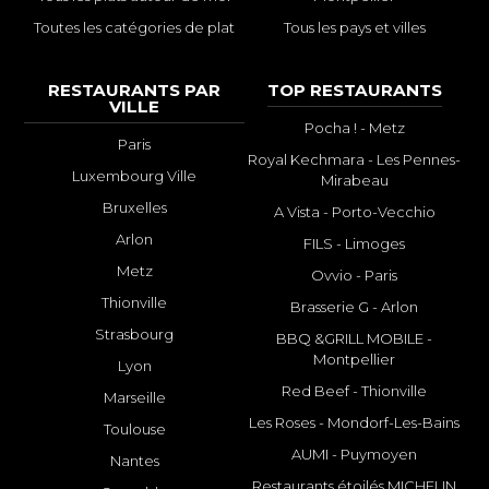
Toutes les catégories de plat
Tous les pays et villes
RESTAURANTS PAR
TOP RESTAURANTS
VILLE
Pocha ! - Metz
Paris
Royal Kechmara - Les Pennes-
Luxembourg Ville
Mirabeau
Bruxelles
A Vista - Porto-Vecchio
Arlon
FILS - Limoges
Metz
Ovvio - Paris
Thionville
Brasserie G - Arlon
Strasbourg
BBQ &GRILL MOBILE -
Montpellier
Lyon
Red Beef - Thionville
Marseille
Les Roses - Mondorf-Les-Bains
Toulouse
AUMI - Puymoyen
Nantes
Restaurants étoilés MICHELIN