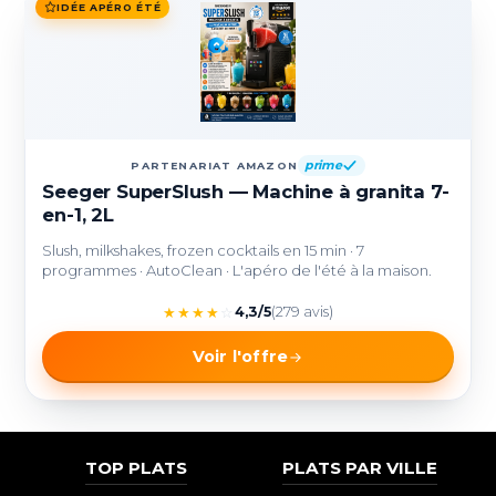
IDÉE APÉRO ÉTÉ
prime
PARTENARIAT AMAZON
Seeger SuperSlush — Machine à granita 7-
en-1, 2L
Slush, milkshakes, frozen cocktails en 15 min · 7
programmes · AutoClean · L'apéro de l'été à la maison.
★
★
★
★
☆
4,3/5
(279 avis)
Voir l'offre
TOP PLATS
PLATS PAR VILLE