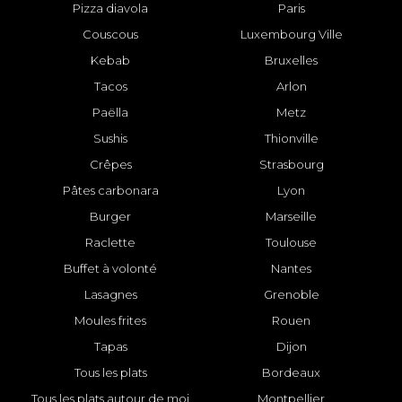
Pizza diavola
Paris
Couscous
Luxembourg Ville
Kebab
Bruxelles
Tacos
Arlon
Paëlla
Metz
Sushis
Thionville
Crêpes
Strasbourg
Pâtes carbonara
Lyon
Burger
Marseille
Raclette
Toulouse
Buffet à volonté
Nantes
Lasagnes
Grenoble
Moules frites
Rouen
Tapas
Dijon
Tous les plats
Bordeaux
Tous les plats autour de moi
Montpellier