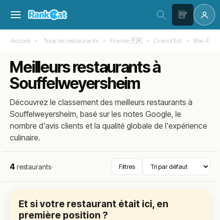
Accueil
Tous les restaurants
France 🇫🇷
Grand Est
Bas-Rhin
Meilleurs restaurants à
Souffelweyersheim
Découvrez le classement des meilleurs restaurants à
Souffelweyersheim, basé sur les notes Google, le
nombre d'avis clients et la qualité globale de l'expérience
culinaire.
4
restaurants
·
Filtres
Et si votre restaurant était ici, en
première position ?