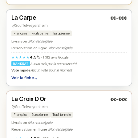
Fermé
(12:00 – 14:00, 19:00 – 21:30)
La Carpe
€€-€€€
N° 2
★
Souffelweyersheim
Française
Fruits de mer
Européenne
Livraison :
Non renseignée
Réservation en ligne :
Non renseignée
4.5
/5
★★★★★
· 1 312 avis Google
Aucun avis par la communauté
RANKEAT
Vote rapide
Aucun vote pour le moment
Voir la fiche
→
Fermé
(11:00 – 15:00, 18:30 – 22:00)
La Croix D Or
€€-€€€
N° 3
★
Souffelweyersheim
Française
Européenne
Traditionnelle
Livraison :
Non renseignée
Réservation en ligne :
Non renseignée