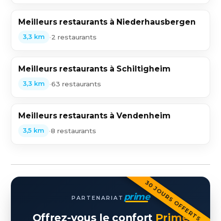
Meilleurs restaurants à Niederhausbergen
•
2 restaurants
3,3 km
Meilleurs restaurants à Schiltigheim
•
63 restaurants
3,3 km
Meilleurs restaurants à Vendenheim
•
8 restaurants
3,5 km
30 JOURS OFFERTS
prime
PARTENARIAT
Offrez-vous le confort
Prime