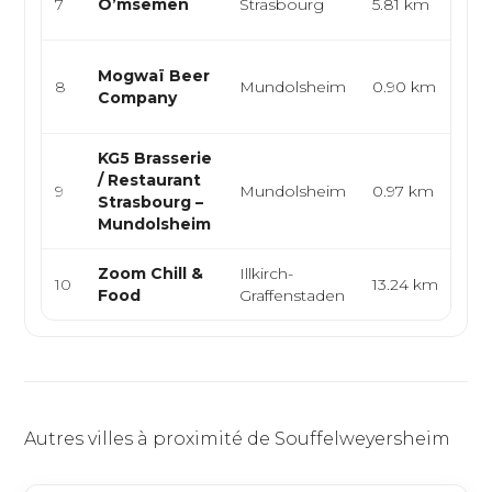
7
O’msemen
Strasbourg
5.81 km
Sna
Br
Mogwaï Beer
8
Mundolsheim
0.90 km
Fr
Company
Eu
KG5 Brasserie
Fr
/ Restaurant
9
Mundolsheim
0.97 km
Eu
Strasbourg –
Mo
Mundolsheim
Zoom Chill &
Illkirch-
In
10
13.24 km
Food
Graffenstaden
Eu
Autres villes à proximité de Souffelweyersheim