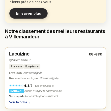
clients près de chez vous.
En savoir plus
Notre classement des meilleurs restaurants
à Villemandeur
Ouvert
(08:00 – 22:00)
Lacuizine
€€-€€€
N° 1
★
Villemandeur
Française
Européenne
Livraison :
Non renseignée
Réservation en ligne :
Non renseignée
4.3
/5
★★★★☆
· 438 avis Google
Aucun avis par la communauté
RANKEAT
Vote rapide
Aucun vote pour le moment
Voir la fiche
→