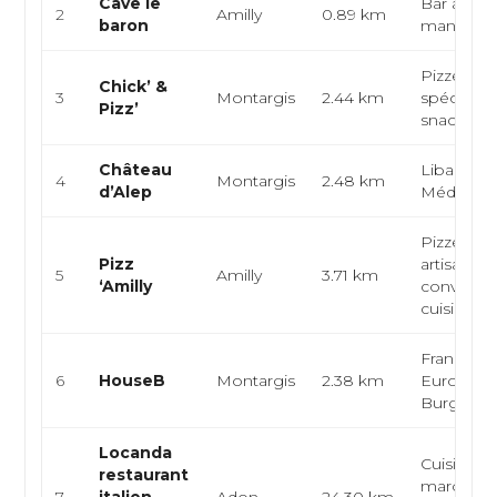
Cave le
Bar à vins
2
Amilly
0.89 km
baron
manger, 
Pizzeria,
Chick’ &
3
Montargis
2.44 km
spécialité
Pizz’
snack
Château
Libanaise
4
Montargis
2.48 km
d’Alep
Méditerr
Pizzeria
Pizz
artisanale
5
Amilly
3.71 km
‘Amilly
conviviale
cuisine fra
Française,
6
HouseB
Montargis
2.38 km
Européen
Burger
Locanda
Cuisine
restaurant
marocain