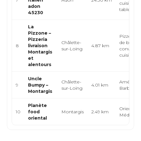
7
italien
Adon
24.30 km
cuisine it
adon
table conv
45230
La
Pizzone –
Pizzeria a
Pizzeria
Châlette-
de bois, t
8
livraison
4.87 km
sur-Loing
conviviale
Montargis
cuisine fra
et
alentours
Uncle
Châlette-
Américain
9
Bumpy –
4.01 km
sur-Loing
Barbecu
Montargis
Planète
Orientale,
10
food
Montargis
2.49 km
Méditerr
oriental