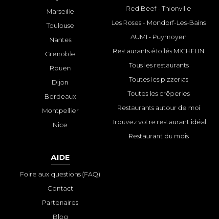
Red Beef - Thionville
Marseille
Les Roses - Mondorf-Les-Bains
Toulouse
AUMI - Puymoyen
Nantes
Restaurants étoilés MICHELIN
Grenoble
Tous les restaurants
Rouen
Toutes les pizzerias
Dijon
Toutes les crêperies
Bordeaux
Restaurants autour de moi
Montpellier
Trouvez votre restaurant idéal
Nice
Restaurant du mois
AIDE
Foire aux questions (FAQ)
Contact
Partenaires
Blog