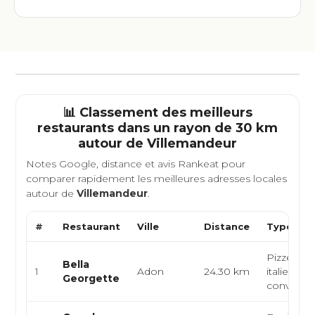
📊 Classement des meilleurs
restaurants dans un rayon de 30 km
autour de
Villemandeur
Notes Google, distance et avis Rankeat pour
comparer rapidement les meilleures adresses locales
autour de
Villemandeur
.
#
Restaurant
Ville
Distance
Type de 
Pizzeria, 
Bella
1
Adon
24.30 km
italienne,
Georgette
conviviale