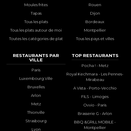
Moules frites
Rouen
Tapas
Dijon
Tous les plats
Bordeaux
Tous les plats autour de moi
Montpellier
Toutes les catégories de plat
Tous les pays et villes
RESTAURANTS PAR
TOP RESTAURANTS
VILLE
Pocha ! - Metz
Paris
Royal Kechmara - Les Pennes-
Luxembourg Ville
Mirabeau
Bruxelles
A Vista - Porto-Vecchio
Arlon
FILS - Limoges
Metz
Ovvio - Paris
Thionville
Brasserie G - Arlon
Strasbourg
BBQ &GRILL MOBILE -
Montpellier
Lyon