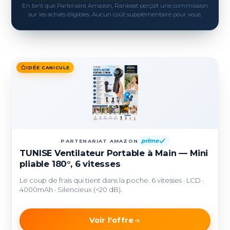
En tant que Partenaire Amazon, Rankeat perçoit une commission
sur les achats éligibles. Aucun coût supplémentaire pour vous.
IDÉE CANICULE
prime
PARTENARIAT AMAZON
TUNISE Ventilateur Portable à Main — Mini
pliable 180°, 6 vitesses
Le coup de frais qui tient dans la poche. 6 vitesses · LCD ·
4000mAh · Silencieux (<20 dB).
Voir l'offre