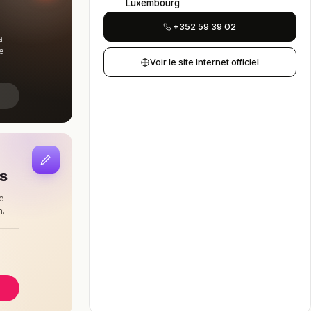
Luxembourg
+352 59 39 02
a
e
Voir le site internet officiel
is
e
n.
à