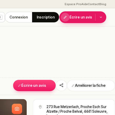
Espace Pro
Aide
Contact
Blog
Connexion
Inscription
Écrire un avis
K
Écrire un avis
Améliorer la fiche
S
273 Rue Metzerlach, Proche Esch Sur
Alzette / Proche Belval, 4441 Soleuvre,