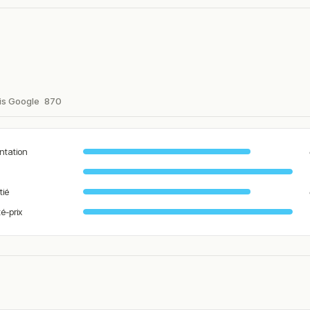
is Google
870
ntation
tié
té-prix