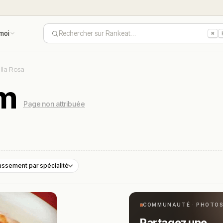
moi
Rechercher sur Rankeat…
⌘
lla Rosa
em
Page non attribuée
assement par spécialité
COMMUNAUTÉ · PHOTO
Partagez une