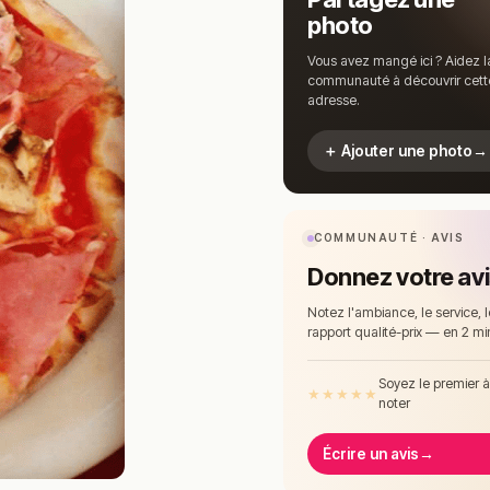
photo
Vous avez mangé ici ? Aidez l
communauté à découvrir cett
adresse.
＋ Ajouter une photo
→
COMMUNAUTÉ · AVIS
Donnez votre av
Notez l'ambiance, le service, l
rapport qualité-prix — en 2 mi
Soyez le premier 
★
★
★
★
★
noter
Écrire un avis
→