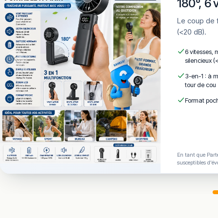
180°, 6 
Le coup de frais qui tient dans la poche. 6 vitesses · LCD · 4000mAh · Silencieux
(<20 dB).
6 vitesses, 
silencieux (
3-en-1 : à m
tour de cou
Format poch
En tant que Parte
susceptibles d'év