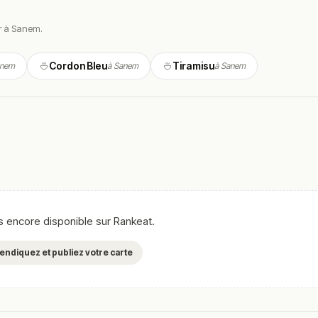
er à Sanem.
ndue, avec un décor simple mais accueillant qui reflète une tratto
Cordon Bleu
Tiramisu
anem
à Sanem
à Sanem
qui apprécient l’atmosphère familiale, souvent animée sans être
cacité, contribuant à une expérience agréable pour les clients.
éreuse
, mettant l’accent sur des pizzas cuites au feu de bois, des
 des ingrédients frais et de qualité.
ions du chef, avec une carte pensée pour plaire à tous les palais
as encore disponible sur Rankeat.
lète dans un cadre convivial, avec la possibilité de manger sur pla
evendiquez et publiez votre carte
is aux garnitures variées classiques et spéciales