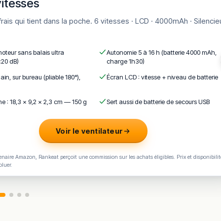
vitesses
moteur sans balais ultra
Autonomie 5 à 16 h (batterie 4000 mAh,
<20 dB)
charge 1h30)
ain, sur bureau (pliable 180°),
Écran LCD : vitesse + niveau de batterie
e : 18,3 × 9,2 × 2,3 cm — 150 g
Sert aussi de batterie de secours USB
Voir le ventilateur
naire Amazon, Rankeat perçoit une commission sur les achats éligibles. Prix et disponibilit
oluer.