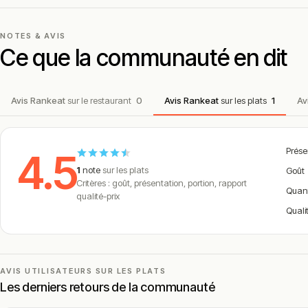
NOTES & AVIS
Ce que la communauté en dit
Avis Rankeat
sur le restaurant
0
Avis Rankeat
sur les plats
1
Av
Prése
4.5
1
note
sur les plats
Goût
Critères : goût, présentation, portion, rapport
Quan
qualité-prix
Quali
AVIS UTILISATEURS SUR LES PLATS
Les derniers retours de la communauté