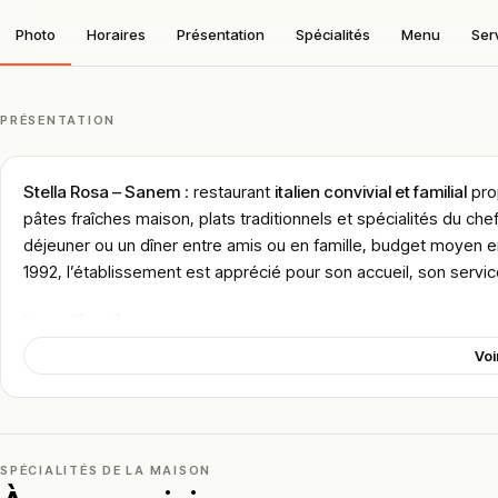
Photo
Horaires
Présentation
Spécialités
Menu
Ser
PRÉSENTATION
Stella Rosa – Sanem
: restaurant
italien convivial et familial
prop
pâtes fraîches maison, plats traditionnels et spécialités du chef
déjeuner ou un dîner entre amis ou en famille, budget moyen env
1992, l’établissement est apprécié pour son accueil, son service
Localisation
Stella Rosa se trouve au 273 Rue Metzerlach à Soleuvre, dan
Voi
Alzette et facilement accessible depuis l’autoroute ou les tran
L’emplacement dans une zone urbaine animée en fait une halt
visiteurs de passage.
SPÉCIALITÉS DE LA MAISON
Le restaurant est doté d’un parking à proximité, facilitant l’ac