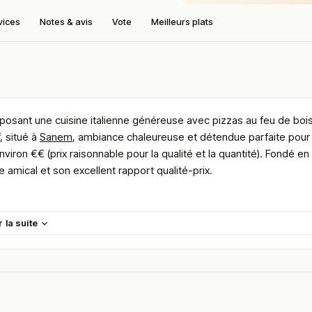
vices
Notes & avis
Vote
Meilleurs plats
osant une cuisine italienne généreuse avec pizzas au feu de bois
, situé à
Sanem
, ambiance chaleureuse et détendue parfaite pour
iron €€ (prix raisonnable pour la qualité et la quantité). Fondé en
 amical et son excellent rapport qualité-prix.
s la commune de Sanem au Luxembourg, à proximité d’Esch-sur-
r la suite
sports locaux.
e idéale pour les habitants du Sud du Luxembourg comme pour les
cès pour les repas de groupe ou les repas en famille.