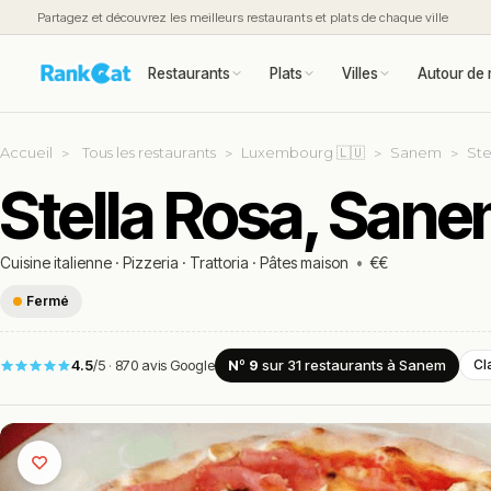
Partagez et découvrez les meilleurs restaurants et plats de chaque ville
Restaurants
Plats
Villes
Autour de 
Accueil
Tous les restaurants
Luxembourg 🇱🇺
Sanem
Ste
Stella Rosa, San
Cuisine italienne
·
Pizzeria
·
Trattoria
·
Pâtes maison
•
€€
Fermé
4.5
/5
·
870 avis Google
Nº 9
sur 31
restaurants
à Sanem
Cl