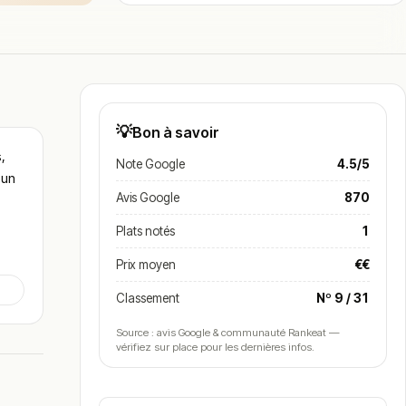
💡
Bon à savoir
,
Note Google
4.5/5
 un
Avis Google
870
Plats notés
1
Prix moyen
€€
Classement
Nº 9 / 31
Source : avis Google & communauté Rankeat —
vérifiez sur place pour les dernières infos.