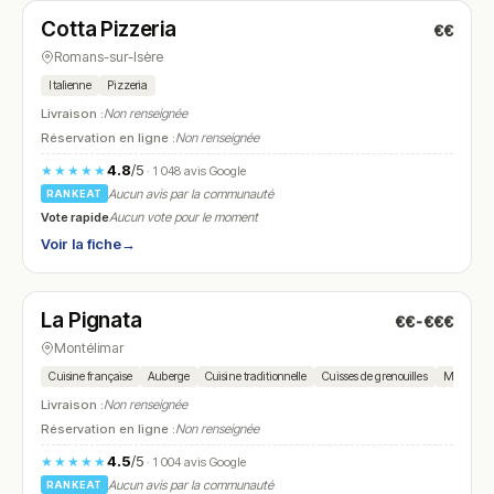
Cotta Pizzeria
€€
N° 13
Romans-sur-Isère
Italienne
Pizzeria
Livraison :
Non renseignée
Réservation en ligne :
Non renseignée
4.8
/5
★★★★★
· 1 048 avis Google
Aucun avis par la communauté
RANKEAT
Vote rapide
Aucun vote pour le moment
Voir la fiche
→
Fermé
La Pignata
€€-€€€
N° 14
Montélimar
Cuisine française
Auberge
Cuisine traditionnelle
Cuisses de grenouilles
Moules far
Livraison :
Non renseignée
Réservation en ligne :
Non renseignée
4.5
/5
★★★★★
· 1 004 avis Google
Aucun avis par la communauté
RANKEAT