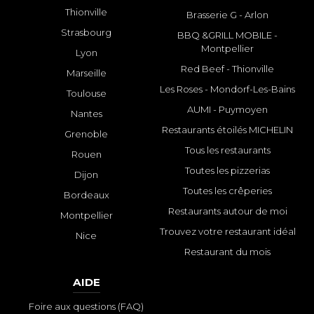
Thionville
Brasserie G - Arlon
Strasbourg
BBQ &GRILL MOBILE -
Montpellier
Lyon
Red Beef - Thionville
Marseille
Les Roses - Mondorf-Les-Bains
Toulouse
AUMI - Puymoyen
Nantes
Restaurants étoilés MICHELIN
Grenoble
Tous les restaurants
Rouen
Toutes les pizzerias
Dijon
Toutes les crêperies
Bordeaux
Restaurants autour de moi
Montpellier
Trouvez votre restaurant idéal
Nice
Restaurant du mois
AIDE
Foire aux questions (FAQ)