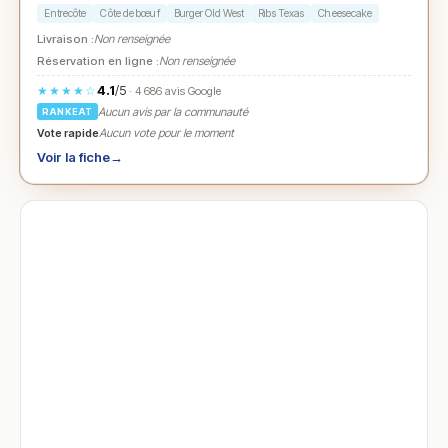
Entrecôte
Côte de bœuf
Burger Old West
Ribs Texas
Cheesecake
Livraison :
Non renseignée
Réservation en ligne :
Non renseignée
4.1
/5
★★★★☆
· 4 686 avis Google
Aucun avis par la communauté
RANKEAT
Vote rapide
Aucun vote pour le moment
Voir la fiche
→