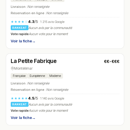
Livraison :
Non renseignée
Réservation en ligne :
Non renseignée
4.3
/5
★★★★☆
· 1 215 avis Google
Aucun avis par la communauté
RANKEAT
Vote rapide
Aucun vote pour le moment
Voir la fiche
→
Ouvert
(17:00 – 00:00)
La Petite Fabrique
€€-€€€
N° 12
Montélimar
Française
Européenne
Moderne
Livraison :
Non renseignée
Réservation en ligne :
Non renseignée
4.5
/5
★★★★★
· 1 140 avis Google
Aucun avis par la communauté
RANKEAT
Vote rapide
Aucun vote pour le moment
Voir la fiche
→
Fermé
(12:00 – 14:00, 19:00 – 22:00)