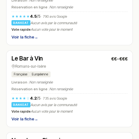
Livraison :
Non renseignée
Réservation en ligne :
Non renseignée
4.5
/5
★★★★★
· 790 avis Google
Aucun avis par la communauté
RANKEAT
Vote rapide
Aucun vote pour le moment
Voir la fiche
→
Fermé
(09:00 – 23:00)
Le Bar à Vin
€€-€€€
N° 27
Romans-sur-Isère
Française
Européenne
Livraison :
Non renseignée
Réservation en ligne :
Non renseignée
4.2
/5
★★★★☆
· 735 avis Google
Aucun avis par la communauté
RANKEAT
Vote rapide
Aucun vote pour le moment
Voir la fiche
→
Fermé
(12:00 – 14:00, 18:30 – 22:00)