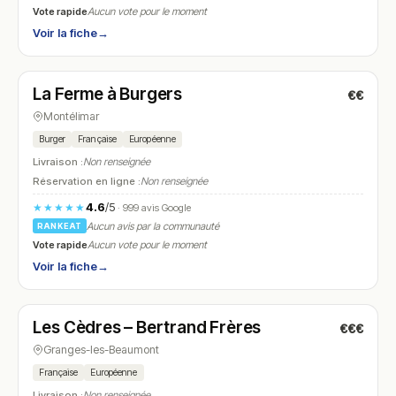
Vote rapide
Aucun vote pour le moment
Voir la fiche
→
Fermé
(12:00 – 13:30, 19:00 – 21:00)
La Ferme à Burgers
€€
N° 15
Montélimar
Burger
Française
Européenne
Livraison :
Non renseignée
Réservation en ligne :
Non renseignée
4.6
/5
★★★★★
· 999 avis Google
Aucun avis par la communauté
RANKEAT
Vote rapide
Aucun vote pour le moment
Voir la fiche
→
Ouvert
(09:00 – 00:00)
Les Cèdres – Bertrand Frères
€€€
N° 16
Granges-les-Beaumont
Française
Européenne
Livraison :
Non renseignée