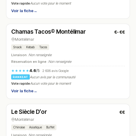
Vote rapide
Aucun vote pour le moment
Voir la fiche
→
Ouvert
(11:00 – 01:30)
Chamas Tacos® Montélimar
€-€€
N° 5
Montélimar
Snack
Kebab
Tacos
Livraison :
Non renseignée
Réservation en ligne :
Non renseignée
4.6
/5
★★★★★
· 2 606 avis Google
Aucun avis par la communauté
RANKEAT
Vote rapide
Aucun vote pour le moment
Voir la fiche
→
Fermé
(12:00 – 14:30, 19:00 – 22:30)
Le Siècle D’or
€€
N° 6
Montélimar
Chinoise
Asiatique
Buffet
Livraison :
Non renseignée