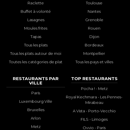
Raclette
Toulouse
Buffet à volonté
Nantes
Lasagnes
Grenoble
Moules frites
Rouen
Tapas
Dijon
Tous les plats
Bordeaux
Tous les plats autour de moi
Montpellier
Toutes les catégories de plat
Tous les pays et villes
RESTAURANTS PAR
TOP RESTAURANTS
VILLE
Pocha ! - Metz
Paris
Royal Kechmara - Les Pennes-
Luxembourg Ville
Mirabeau
Bruxelles
A Vista - Porto-Vecchio
Arlon
FILS - Limoges
Metz
Ovvio - Paris