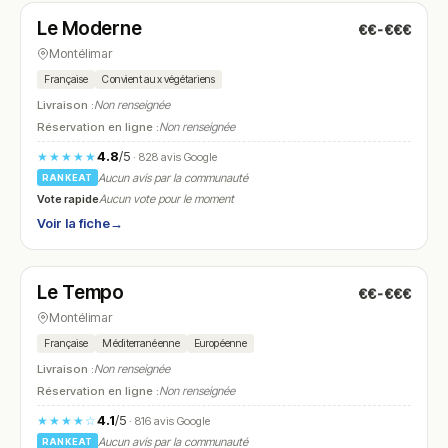
Le Moderne
€€-€€€
N° 23
Montélimar
Française
Convient aux végétariens
Livraison :
Non renseignée
Réservation en ligne :
Non renseignée
4.8
/5
★★★★★
· 828 avis Google
Aucun avis par la communauté
RANKEAT
Vote rapide
Aucun vote pour le moment
Voir la fiche
→
Fermé
(fermé aujourd'hui)
Le Tempo
€€-€€€
N° 24
Montélimar
Française
Méditerranéenne
Européenne
Livraison :
Non renseignée
Réservation en ligne :
Non renseignée
4.1
/5
★★★★☆
· 816 avis Google
Aucun avis par la communauté
RANKEAT