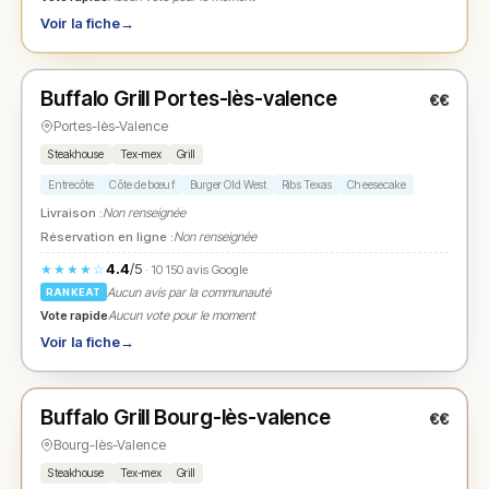
Voir la fiche
→
Fermé
(11:30 – 14:30, 18:30 – 22:00)
Buffalo Grill Portes-lès-valence
€€
N° 2
★
Portes-lès-Valence
Steakhouse
Tex-mex
Grill
Entrecôte
Côte de bœuf
Burger Old West
Ribs Texas
Cheesecake
Livraison :
Non renseignée
Réservation en ligne :
Non renseignée
4.4
/5
★★★★☆
· 10 150 avis Google
Aucun avis par la communauté
RANKEAT
Vote rapide
Aucun vote pour le moment
Voir la fiche
→
Fermé
(11:30 – 14:30, 18:30 – 22:00)
Buffalo Grill Bourg-lès-valence
€€
N° 3
★
Bourg-lès-Valence
Steakhouse
Tex-mex
Grill