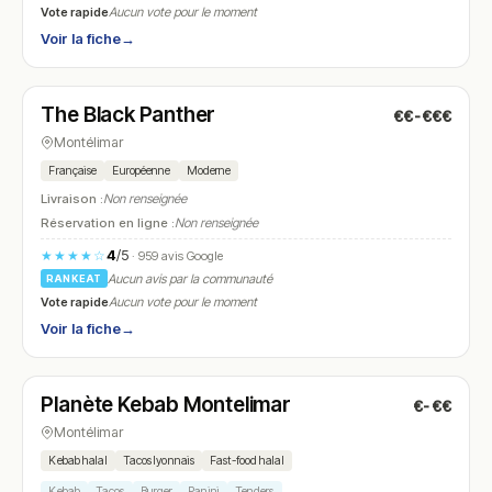
Vote rapide
Aucun vote pour le moment
Voir la fiche
→
Ouvert
(06:30 – 02:00)
The Black Panther
€€-€€€
N° 20
Montélimar
Française
Européenne
Moderne
Livraison :
Non renseignée
Réservation en ligne :
Non renseignée
4
/5
★★★★☆
· 959 avis Google
Aucun avis par la communauté
RANKEAT
Vote rapide
Aucun vote pour le moment
Voir la fiche
→
Fermé
Planète Kebab Montelimar
€-€€
N° 21
Montélimar
Kebab halal
Tacos lyonnais
Fast-food halal
Kebab
Tacos
Burger
Panini
Tenders