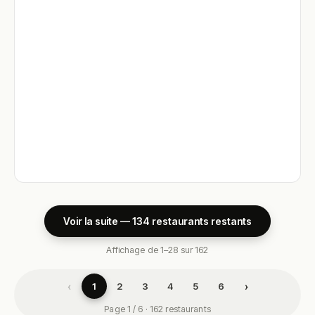
Voir la suite — 134 restaurants restants
Affichage de 1–28 sur 162
‹
›
1
2
3
4
5
6
Page 1 / 6 · 162 restaurants