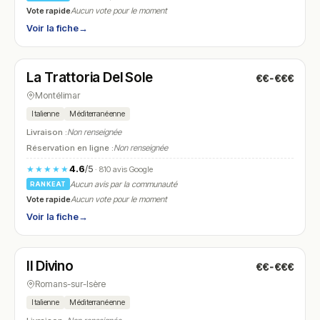
Vote rapide
Aucun vote pour le moment
Voir la fiche
→
Fermé
(12:00 – 13:45, 19:00 – 21:45)
La Trattoria Del Sole
€€-€€€
N° 25
Montélimar
Italienne
Méditerranéenne
Livraison :
Non renseignée
Réservation en ligne :
Non renseignée
4.6
/5
★★★★★
· 810 avis Google
Aucun avis par la communauté
RANKEAT
Vote rapide
Aucun vote pour le moment
Voir la fiche
→
Fermé
(12:00 – 14:00, 19:00 – 22:00)
Il Divino
€€-€€€
N° 26
Romans-sur-Isère
Italienne
Méditerranéenne