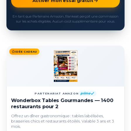
Activer mon essai gratuit
En tant que Partenaire Amazon, Rankeat perçoit une commission
sur les achats éligibles. Aucun coût supplémentaire pour vous.
IDÉE CADEAU
prime
PARTENARIAT AMAZON
Wonderbox Tables Gourmandes — 1400
restaurants pour 2
Offrez un dîner gastronomique : tables labélisées,
brasseries chics et restaurants étoilés. Valable 3 ans et 3
mois.