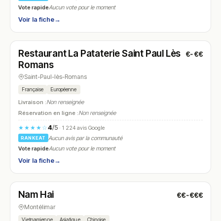
Vote rapide
Aucun vote pour le moment
Voir la fiche
→
Fermé
(11:45 – 14:15, 19:00 – 21:30)
Restaurant La Pataterie Saint Paul Lès
€-€€
N° 10
Romans
Saint-Paul-lès-Romans
Française
Européenne
Livraison :
Non renseignée
Réservation en ligne :
Non renseignée
4
/5
★★★★☆
· 1 224 avis Google
Aucun avis par la communauté
RANKEAT
Vote rapide
Aucun vote pour le moment
Voir la fiche
→
Fermé
(12:00 – 14:00, 19:00 – 22:00)
Nam Hai
€€-€€€
N° 11
Montélimar
Vietnamienne
Asiatique
Chinoise