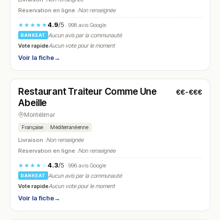
Réservation en ligne :
Non renseignée
4.9
/5
★★★★★
· 998 avis Google
Aucun avis par la communauté
RANKEAT
Vote rapide
Aucun vote pour le moment
Voir la fiche
→
Fermé
(12:00 – 14:30, 19:00 – 21:30)
Restaurant Traiteur Comme Une
€€-€€€
N° 17
Abeille
Montélimar
Française
Méditerranéenne
Livraison :
Non renseignée
Réservation en ligne :
Non renseignée
4.3
/5
★★★★☆
· 996 avis Google
Aucun avis par la communauté
RANKEAT
Vote rapide
Aucun vote pour le moment
Voir la fiche
→
Fermé
(08:00 – 23:00)