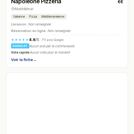
Napoleone Pizzeria
€€
N° 28
Montélimar
Italienne
Pizza
Méditerranéenne
Livraison :
Non renseignée
Réservation en ligne :
Non renseignée
4.6
/5
★★★★★
· 711 avis Google
Aucun avis par la communauté
RANKEAT
Vote rapide
Aucun vote pour le moment
Voir la fiche
→