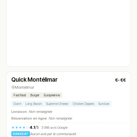
Fermé
(11:00 – 23:00)
Quick Montélimar
€-€€
N° 4
Montélimar
Fast food
Burger
Européenne
Giant
Long Bacon
Supreme Cheese
Chicken Dippers
Sundae
Livraison :
Non renseignée
Réservation en ligne :
Non renseignée
4.1
/5
★★★★☆
· 3 066 avis Google
Aucun avis par la communauté
RANKEAT