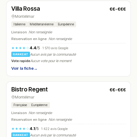
Villa Rossa
€€-€€€
N° 8
Montélimar
Italienne
Méditerranéenne
Européenne
Livraison :
Non renseignée
Réservation en ligne :
Non renseignée
4.4
/5
★★★★☆
· 1 570 avis Google
Aucun avis par la communauté
RANKEAT
Vote rapide
Aucun vote pour le moment
Voir la fiche
→
Fermé
(11:45 – 14:30, 18:45 – 23:00)
Bistro Regent
€€-€€€
N° 9
Montélimar
Française
Européenne
Livraison :
Non renseignée
Réservation en ligne :
Non renseignée
4.1
/5
★★★★☆
· 1 422 avis Google
Aucun avis par la communauté
RANKEAT