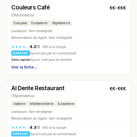
Couleurs Café
€€-€€€
N° 18
Montélimar
Française
Européenne
Végétarienne
Livraison :
Non renseignée
Réservation en ligne :
Non renseignée
4.2
/5
★★★★☆
· 995 avis Google
Aucun avis par la communauté
RANKEAT
Vote rapide
Aucun vote pour le moment
Voir la fiche
→
Fermé
(12:00 – 14:00, 19:00 – 22:00)
Al Dente Restaurant
€€-€€€
N° 19
Montélimar
Italienne
Méditerranéenne
Européenne
Livraison :
Non renseignée
Réservation en ligne :
Non renseignée
4.3
/5
★★★★☆
· 992 avis Google
Aucun avis par la communauté
RANKEAT