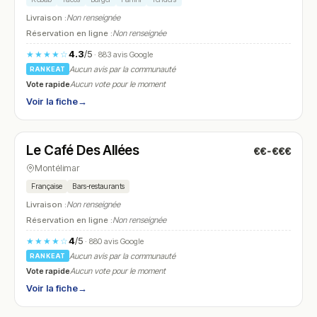
Livraison :
Non renseignée
Réservation en ligne :
Non renseignée
4.3
/5
★★★★☆
· 883 avis Google
Aucun avis par la communauté
RANKEAT
Vote rapide
Aucun vote pour le moment
Voir la fiche
→
Fermé
(08:00 – 18:00)
Le Café Des Allées
€€-€€€
N° 22
Montélimar
Française
Bars-restaurants
Livraison :
Non renseignée
Réservation en ligne :
Non renseignée
4
/5
★★★★☆
· 880 avis Google
Aucun avis par la communauté
RANKEAT
Vote rapide
Aucun vote pour le moment
Voir la fiche
→
Fermé
(12:00 – 14:30)