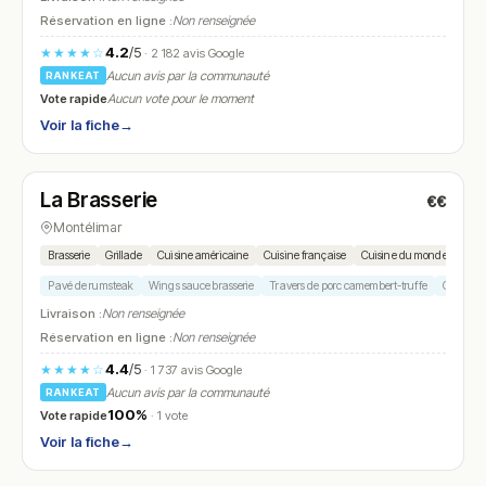
Réservation en ligne :
Non renseignée
4.2
/5
★★★★☆
· 2 182 avis Google
Aucun avis par la communauté
RANKEAT
Vote rapide
Aucun vote pour le moment
Voir la fiche
→
Fermé
(11:00 – 15:00, 18:00 – 22:00)
La Brasserie
€€
N° 7
Montélimar
Brasserie
Grillade
Cuisine américaine
Cuisine française
Cuisine du monde
Pavé de rumsteak
Wings sauce brasserie
Travers de porc camembert-truffe
Caillette
Livraison :
Non renseignée
Réservation en ligne :
Non renseignée
4.4
/5
★★★★☆
· 1 737 avis Google
Aucun avis par la communauté
RANKEAT
100%
Vote rapide
· 1 vote
Voir la fiche
→
Fermé
(12:00 – 14:00, 19:00 – 22:00)