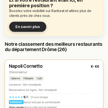
Et si votre restaurant était ici, en
première position ?
Boostez votre visibilité sur Rankeat et attirez plus de
clients près de chez vous.
En savoir plus
Notre classement des meilleurs restaurants
du département Drôme (26)
Fermé
(08:00 – 19:00)
Napoli Cornetto
€-€€
N° 1
★
Montélimar
Italienne
Pâtisserie
Café
Livraison :
Non renseignée
Réservation en ligne :
Non renseignée
5
/5
★★★★★
· 24 avis Google
Aucun avis par la communauté
RANKEAT
Vote rapide
Aucun vote pour le moment