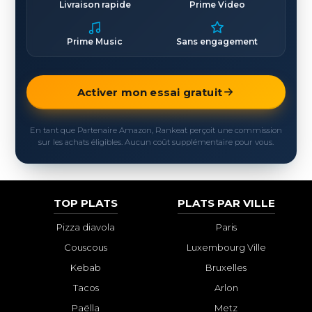
Livraison rapide
Prime Video
Prime Music
Sans engagement
Activer mon essai gratuit
En tant que Partenaire Amazon, Rankeat perçoit une commission
sur les achats éligibles. Aucun coût supplémentaire pour vous.
TOP PLATS
PLATS PAR VILLE
Pizza diavola
Paris
Couscous
Luxembourg Ville
Kebab
Bruxelles
Tacos
Arlon
Paëlla
Metz