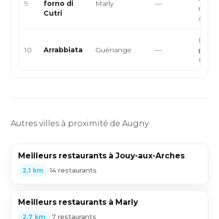
9
forno di
Marly
—
médit
Cutri
artisan
Italie
10
Arrabbiata
Guénange
—
pizzas
sicili
Autres villes à proximité de Augny
Meilleurs restaurants à Jouy-aux-Arches
•
14 restaurants
2,1 km
Meilleurs restaurants à Marly
•
7 restaurants
2,7 km