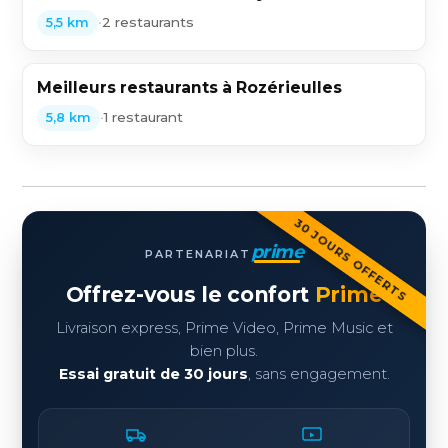
•
2 restaurants
5,5 km
Meilleurs restaurants à Rozérieulles
•
1 restaurant
5,8 km
30 JOURS OFFERTS
prime
PARTENARIAT
Offrez-vous le confort
Prime
Livraison express, Prime Video, Prime Music et
bien plus.
Essai gratuit de 30 jours
, sans engagement.