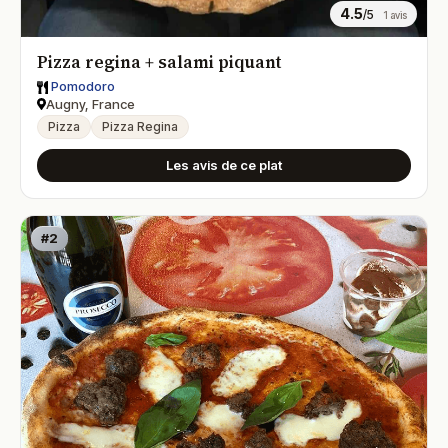
4.5
/5
1 avis
Pizza regina + salami piquant
Pomodoro
Augny, France
Pizza
Pizza Regina
Les avis de ce plat
#2