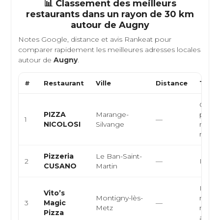
📊 Classement des meilleurs
restaurants dans un rayon de 30 km
autour de
Augny
Notes Google, distance et avis Rankeat pour
comparer rapidement les meilleures adresses locales
autour de
Augny
.
#
Restaurant
Ville
Distance
Type 
Cuisin
PIZZA
Marange-
pizzer
1
—
NICOLOSI
Silvange
restau
rapid
Pizzeria
Le Ban-Saint-
2
—
Italie
CUSANO
Martin
Italie
Vito’s
Montigny-lès-
napoli
3
Magic
—
Metz
médit
Pizza
artisan