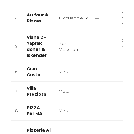
Pizzeri
Au four à
4
Tucquegnieux
—
restau
Pizzas
rapid
Viana 2 –
Cuisin
Yaprak
Pont-à-
5
—
kebab,
döner &
Mousson
turqu
Iskender
Gran
Cuisin
6
Metz
—
Gusto
Pizza
Villa
Italie
7
Metz
—
Preziosa
Pâtes
PIZZA
8
Metz
—
Italie
PALMA
Italie
Pizzeria Al
napoli