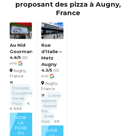
proposant des pizza à Augny,
France
Rue
Au Nid
d’Italie –
Gourmand
Metz
4.6/5
(335
Augny
avis)
4.3/5
Augny,
(105
France
avis)
Augny,
Française
France
Européenne
Cuisine
Viande
italienne
Pizza
· €
épicerie
€-€€€
fine
Street
VOIR
food
· €€
LA
FICHE
VOIR
DU
LA