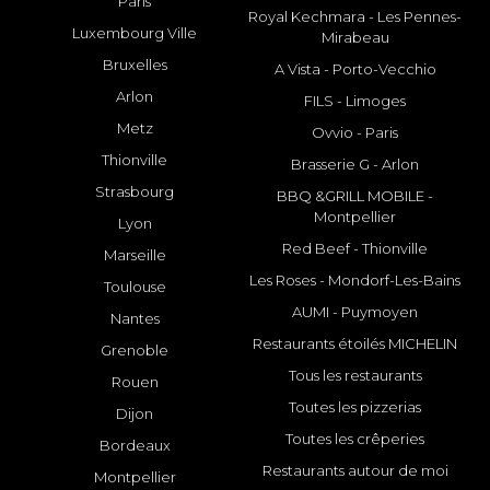
Paris
Royal Kechmara - Les Pennes-
Luxembourg Ville
Mirabeau
Bruxelles
A Vista - Porto-Vecchio
Arlon
FILS - Limoges
Metz
Ovvio - Paris
Thionville
Brasserie G - Arlon
Strasbourg
BBQ &GRILL MOBILE -
Montpellier
Lyon
Red Beef - Thionville
Marseille
Les Roses - Mondorf-Les-Bains
Toulouse
AUMI - Puymoyen
Nantes
Restaurants étoilés MICHELIN
Grenoble
Tous les restaurants
Rouen
Toutes les pizzerias
Dijon
Toutes les crêperies
Bordeaux
Restaurants autour de moi
Montpellier