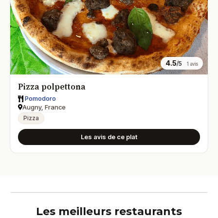
4.5
/5
1 avis
Pizza polpettona
Pomodoro
Augny, France
Pizza
Les avis de ce plat
Les meilleurs restaurants