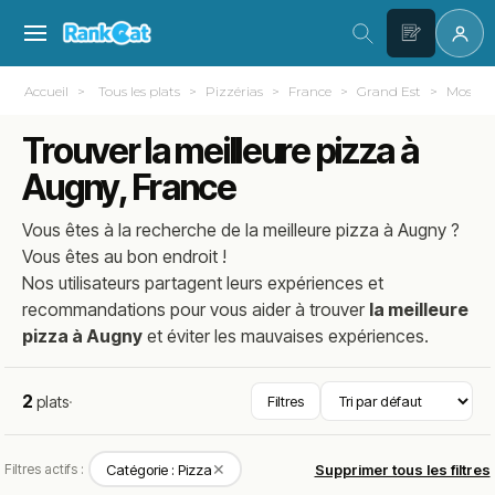
Accueil
Tous les plats
Pizzérias
France
Grand Est
Moselle 
Trouver la meilleure pizza à
Augny, France
Vous êtes à la recherche de la meilleure
pizza
à
Augny
?
Vous êtes au bon endroit !
Nos utilisateurs partagent leurs expériences et
recommandations pour vous aider à trouver
la meilleure
pizza à Augny
et éviter les mauvaises expériences.
2
plats
·
Filtres
✕
Filtres actifs :
Catégorie : Pizza
Supprimer tous les filtres