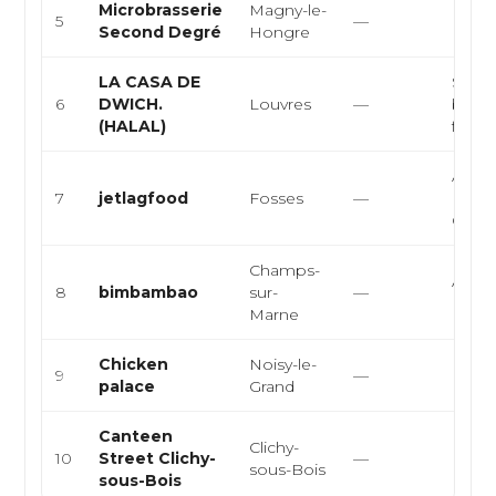
Microbrasserie
Magny-le-
Franç
5
—
Second Degré
Hongre
Euro
LA CASA DE
Sandw
6
DWICH.
Louvres
—
burge
(HALAL)
food
Améri
7
jetlagfood
Fosses
—
Burge
Cuis
Champs-
Asiati
8
bimbambao
sur-
—
Bao
Marne
Chicken
Noisy-le-
9
—
Fast 
palace
Grand
Canteen
Clichy-
Franç
10
Street Clichy-
—
sous-Bois
Euro
sous-Bois