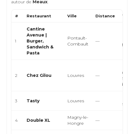
autour de
Meaux
.
#
Restaurant
Ville
Distance
Type 
Cantine
Avenue |
Pontault-
Burge
1
Burger,
—
Combault
pasta
Sandwich &
Pasta
Resta
rapid
2
Chez Gilou
Louvres
—
Sandw
bur...
Fast 
3
Tasty
Louvres
—
snac
Magny-le-
Franç
4
Double XL
—
Hongre
Euro