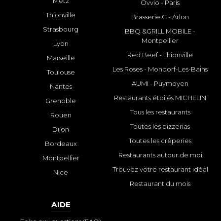
Metz
Ovvio - Paris
Thionville
Brasserie G - Arlon
Strasbourg
BBQ &GRILL MOBILE -
Montpellier
Lyon
Red Beef - Thionville
Marseille
Les Roses - Mondorf-Les-Bains
Toulouse
AUMI - Puymoyen
Nantes
Restaurants étoilés MICHELIN
Grenoble
Tous les restaurants
Rouen
Toutes les pizzerias
Dijon
Toutes les crêperies
Bordeaux
Restaurants autour de moi
Montpellier
Trouvez votre restaurant idéal
Nice
Restaurant du mois
AIDE