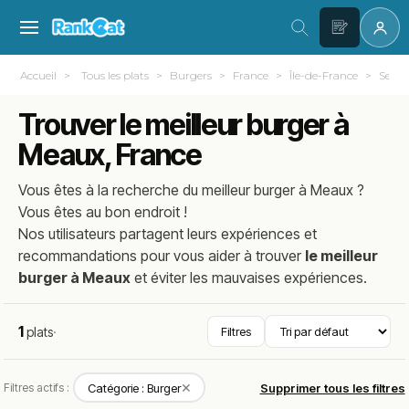
Accueil
Tous les plats
Burgers
France
Île-de-France
Seine
Trouver le meilleur burger à
Meaux, France
Vous êtes à la recherche du meilleur
burger
à
Meaux
?
Vous êtes au bon endroit !
Nos utilisateurs partagent leurs expériences et
recommandations pour vous aider à trouver
le meilleur
burger à Meaux
et éviter les mauvaises expériences.
1
plats
·
Filtres
✕
Filtres actifs :
Catégorie : Burger
Supprimer tous les filtres