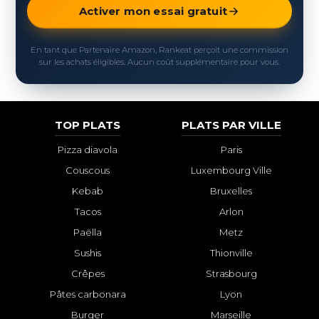
Activer mon essai gratuit
En tant que Partenaire Amazon, Rankeat perçoit une commission
sur les achats éligibles. Aucun coût supplémentaire pour vous.
TOP PLATS
PLATS PAR VILLE
Pizza diavola
Paris
Couscous
Luxembourg Ville
Kebab
Bruxelles
Tacos
Arlon
Paëlla
Metz
Sushis
Thionville
Crêpes
Strasbourg
Pâtes carbonara
Lyon
Burger
Marseille