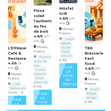
Müsfat
Pizza
Grill
soleil
4.8/5
(270
l’authentique
avis)
au feu
Meaux,
de bois
France
4.8/5
(527
Snack
avis)
Kebab
Meaux,
Burger
L’Ethique
786
France
Tacos
Café &
Brasserie
Durum
·
Pizzeria
Restaurant
Fast
€-€€
au feu de
4.9/5
food
(78
bois
VOIR
avis)
4.6/5
(797
Cuisine
LA
avis)
italienne
Meaux,
FICHE
Pizza
France
Meaux,
DU
artisanale
·
France
Café
RESTAURANT
€-€€
Restauration
Snack
rapide
· €
Kebab
VOIR
Burger
·
LA
VOIR
€-€€
FICHE
LA
DU
FICHE
VOIR
RESTAURANT