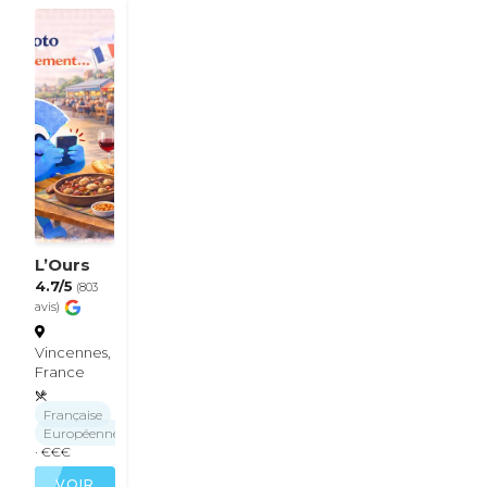
L’Ours
4.7/5
(803
avis)
Vincennes,
France
Française
Européenne
· €€€
VOIR