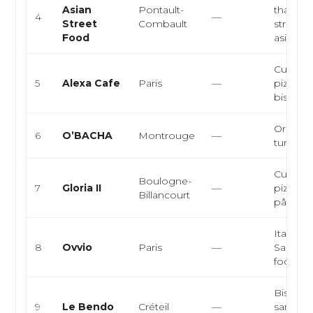
Asian
Pontault-
thaïland
4
—
Street
Combault
street 
Food
asiatiq
Cuisine 
5
Alexa Cafe
Paris
—
pizzeria
bistro, 
Oriental,
6
O’BACHA
Montrouge
—
turc
Cuisine 
Boulogne-
7
Gloria II
—
pizzeria,
Billancourt
pâtes fr
Italienn
8
Ovvio
Paris
—
Sandwic
food, F
Bistrot,
9
Le Bendo
Créteil
—
sandwic