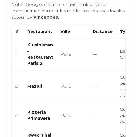
Notes Google, distance et avis Rankeat pour
comparer rapidement les meilleures adresses locales
autour de
Vincennes
.
#
Restaurant
Ville
Distance
Type de
Kuisinistan
–
Levanti
1
Paris
—
Restaurant
Grillade
Paris 2
Cuisine 
bistron
2
Mazali
Paris
—
moderne
créatifs
Cuisine 
Pizzeria
3
Paris
—
pizzeria,
Primavera
pâtes
Kwao Thai
Cuisine