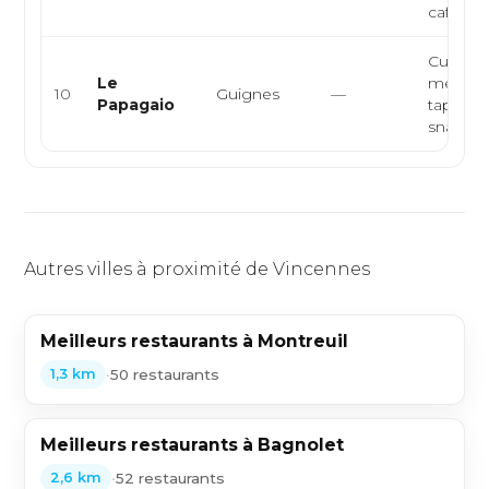
café
Cuisine
Le
méditer
10
Guignes
—
Papagaio
tapas, e
snack, gri
Autres villes à proximité de Vincennes
Meilleurs restaurants à Montreuil
•
50 restaurants
1,3 km
Meilleurs restaurants à Bagnolet
•
52 restaurants
2,6 km