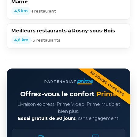
Marne
•
1 restaurant
4,5 km
Meilleurs restaurants à Rosny-sous-Bois
•
3 restaurants
4,6 km
30 JOURS OFFERTS
prime
PARTENARIAT
Offrez-vous le confort
Prime
Livraison express, Prime Video, Prime Music et
bien plus.
Essai gratuit de 30 jours
, sans engagement.