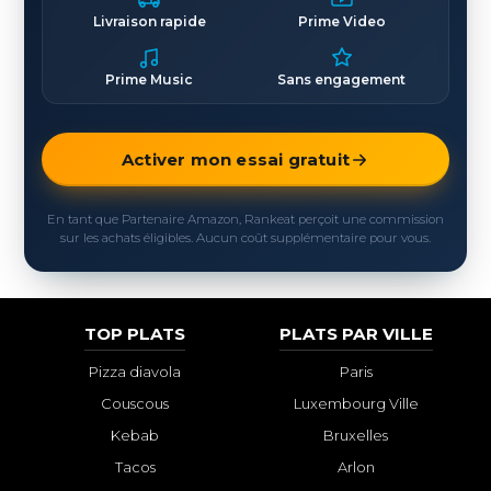
Livraison rapide
Prime Video
Prime Music
Sans engagement
Activer mon essai gratuit
En tant que Partenaire Amazon, Rankeat perçoit une commission
sur les achats éligibles. Aucun coût supplémentaire pour vous.
TOP PLATS
PLATS PAR VILLE
Pizza diavola
Paris
Couscous
Luxembourg Ville
Kebab
Bruxelles
Tacos
Arlon