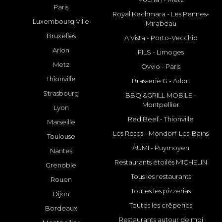
Paris
Royal Kechmara - Les Pennes-
Luxembourg Ville
Mirabeau
Bruxelles
A Vista - Porto-Vecchio
Arlon
FILS - Limoges
Metz
Ovvio - Paris
Thionville
Brasserie G - Arlon
Strasbourg
BBQ &GRILL MOBILE -
Montpellier
Lyon
Red Beef - Thionville
Marseille
Les Roses - Mondorf-Les-Bains
Toulouse
AUMI - Puymoyen
Nantes
Restaurants étoilés MICHELIN
Grenoble
Tous les restaurants
Rouen
Toutes les pizzerias
Dijon
Toutes les crêperies
Bordeaux
Restaurants autour de moi