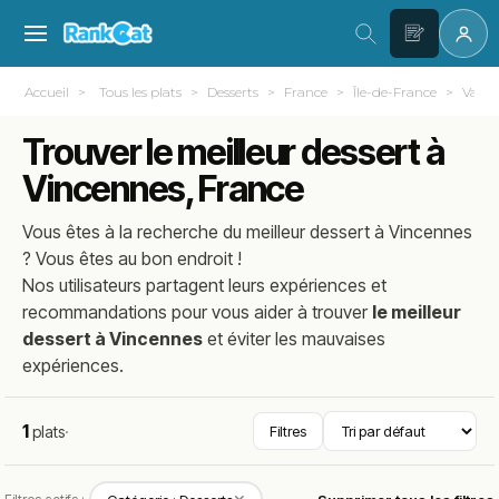
Accueil
Tous les plats
Desserts
France
Île-de-France
Val-d
Trouver le meilleur dessert à
Vincennes, France
Vous êtes à la recherche du meilleur
dessert
à
Vincennes
? Vous êtes au bon endroit !
Nos utilisateurs partagent leurs expériences et
recommandations pour vous aider à trouver
le meilleur
dessert à Vincennes
et éviter les mauvaises
expériences.
1
plats
·
Filtres