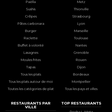
Paëlla
Metz
Sushis
Thionville
Crêpes
Strasbourg
Pâtes carbonara
Lyon
Burger
Marseille
Raclette
Toulouse
Buffet à volonté
Nantes
Lasagnes
Grenoble
Moules frites
Rouen
Tapas
Dijon
Tous les plats
Bordeaux
Tous les plats autour de moi
Montpellier
Toutes les catégories de plat
Tous les pays et villes
RESTAURANTS PAR
TOP RESTAURANTS
VILLE
Pocha ! - Metz