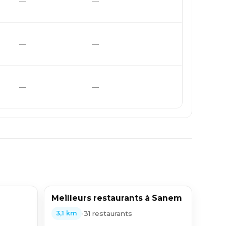
—
—
—
—
—
—
Meilleurs restaurants à Sanem
•
31 restaurants
3,1 km