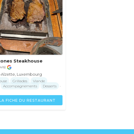
tones Steakhouse
avis)
r-Alzette, Luxembourg
ouse
Grillades
Viande
Accompagnements
Desserts
·
LA FICHE DU RESTAURANT