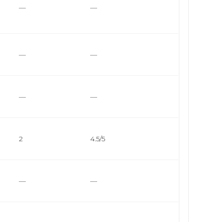
—
—
—
—
—
—
2
4.5/5
—
—