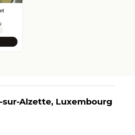
et
g
h-sur-Alzette, Luxembourg