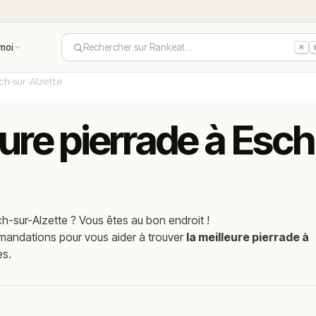
moi
Rechercher sur Rankeat…
⌘
ch-sur-Alzette
eure pierrade à Esc
ch-sur-Alzette
? Vous êtes au bon endroit !
mmandations pour vous aider à trouver
la meilleure pierrade à
es.