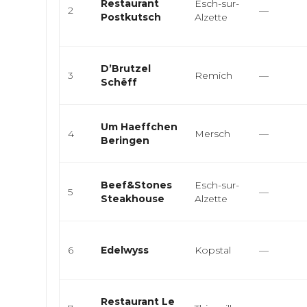
Restaurant
Esch-sur-
2
—
Postkutsch
Alzette
D’Brutzel
3
Remich
—
Schëff
Um Haeffchen
4
Mersch
—
Beringen
Beef&Stones
Esch-sur-
5
—
Steakhouse
Alzette
6
Edelwyss
Kopstal
—
Restaurant Le