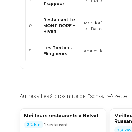
7
Thionville
—
Trappeur
Restaurant Le
Mondorf-
8
MONT DORF ~
—
les-Bains
HIVER
Les Tontons
9
Amnéville
—
Flingueurs
Autres villes à proximité de Esch-sur-Alzette
Meilleurs restaurants à Belval
Meilleu
Russa
•
1 restaurant
2,2 km
2,8 km