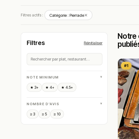
✕
Filtres actifs :
Catégorie : Pierrade
Notre 
Filtres
publié
Réinitialiser
#1
˅
NOTE MINIMUM
★ 3+
★ 4+
★ 4.5+
˅
NOMBRE D'AVIS
≥ 3
≥ 5
≥ 10