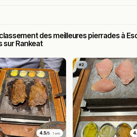
classement des meilleures pierrades à Esc
s sur Rankeat
#2
4.5
4
/5
1 avis