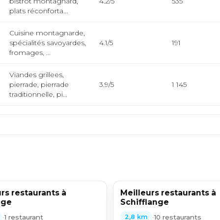
bistrot montagnard,
4.2/5
535
plats réconforta...
Cuisine montagnarde,
spécialités savoyardes,
4.1/5
191
fromages, ...
Viandes grillees,
pierrade, pierrade
3.9/5
1 145
traditionnelle, pi...
rs restaurants à
Meilleurs restaurants à
nge
Schifflange
•
1 restaurant
•
10 restaurants
2,8 km