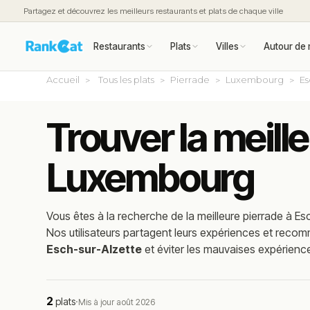
Partagez et découvrez les meilleurs restaurants et plats de chaque ville
Restaurants
Plats
Villes
Autour de 
Accueil
Tous les plats
Pierrade
Luxembourg
Es
Trouver la meill
Luxembourg
Vous êtes à la recherche de la meilleure
pierrade
à
Es
Nos utilisateurs partagent leurs expériences et reco
Esch-sur-Alzette
et éviter les mauvaises expérienc
2
plats
·
Mis à jour août 2026