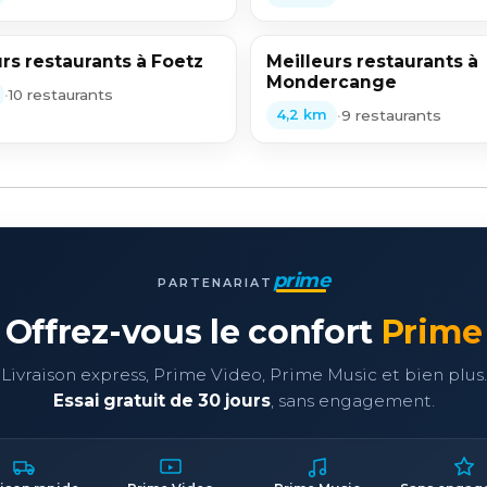
rs restaurants à Foetz
Meilleurs restaurants à
Mondercange
•
10 restaurants
•
9 restaurants
4,2 km
prime
PARTENARIAT
Offrez-vous le confort
Prime
Livraison express, Prime Video, Prime Music et bien plus.
Essai gratuit de 30 jours
, sans engagement.