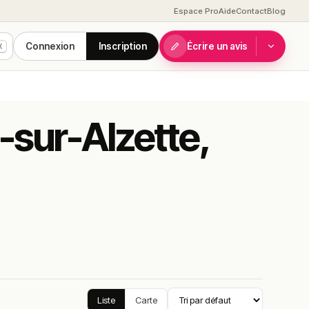
Espace Pro
Aide
Contact
Blog
Connexion
Inscription
Écrire un avis
K
h-sur-Alzette,
Liste
Carte