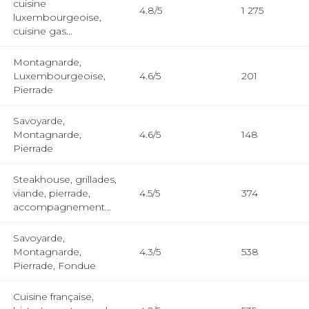
cuisine
4.8/5
1 275
luxembourgeoise,
cuisine gas...
Montagnarde,
Luxembourgeoise,
4.6/5
201
Pierrade
Savoyarde,
Montagnarde,
4.6/5
148
Pierrade
Steakhouse, grillades,
viande, pierrade,
4.5/5
374
accompagnement...
Savoyarde,
Montagnarde,
4.3/5
538
Pierrade, Fondue
Cuisine française,