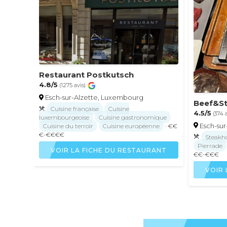
Restaurant Postkutsch
4.8/5
(1275 avis)
Esch-sur-Alzette, Luxembourg
Beef&S
Cuisine française
Cuisine
4.5/5
(374 
luxembourgeoise
Cuisine gastronomique
Esch-su
Cuisine du terroir
Cuisine européenne
· €€
€-€€€€
Steakh
Pierrade
VOIR LA FICHE DU RESTAURANT
€€-€€€
VOIR 