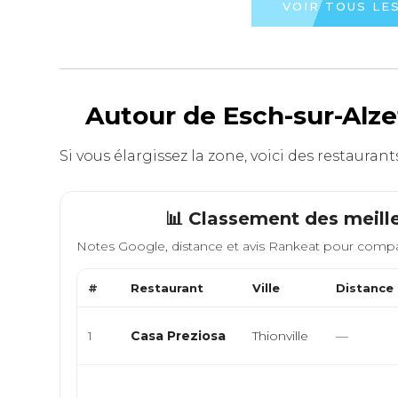
VOIR TOUS LE
Autour de Esch-sur-Alze
Si vous élargissez la zone, voici des restaura
📊 Classement des meill
Notes Google, distance et avis Rankeat pour compa
#
Restaurant
Ville
Distance
1
Casa Preziosa
Thionville
—