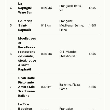
La
Française, Bar à
4
Rapugue |
0.39 km
4.9/5
vin
Wine Bar
Le Parvis
Française,
5
Saint-
0.18 km
Méditerranéenne,
4.9/5
Raphaël
Pizza
Moelleuses
et
Persillees –
restaurant
Grill, Viande,
6
0.35 km
4.9/5
de viande,
Steakhouse
steakhouse
à Saint-
Raphaël
Gran Caffè
Ristorante
Italienne, Pizza,
7
Amore Mio
0.37 km
4.8/5
Pâtes
Tradizione
Italiana
Le Tire
Bouchon
Française,