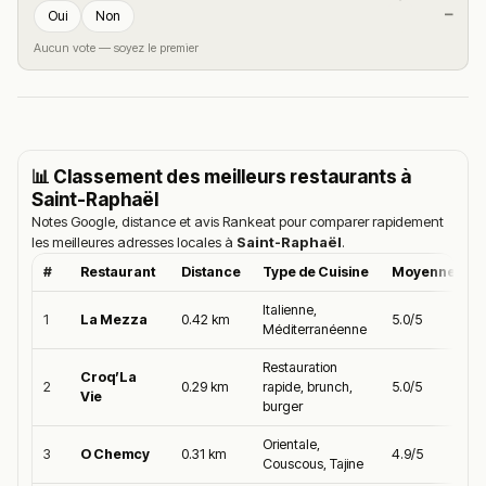
—
Oui
Non
Aucun vote — soyez le premier
📊 Classement des meilleurs restaurants à
Saint-Raphaël
Notes Google, distance et avis Rankeat pour comparer rapidement
les meilleures adresses locales à
Saint-Raphaël
.
#
Restaurant
Distance
Type de Cuisine
Moyenne Goo
Italienne,
1
La Mezza
0.42 km
5.0/5
Méditerranéenne
Restauration
Croq’La
2
0.29 km
rapide, brunch,
5.0/5
Vie
burger
Orientale,
3
O Chemcy
0.31 km
4.9/5
Couscous, Tajine