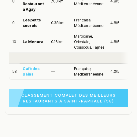
8
7.00 km
4.8/5
Restaurant
Méditerranéenne
à Agay
Les petits
Française,
9
0.38 km
4.8/5
secrets
Méditerranéenne
Marocaine,
10
La Menara
0.16 km
Orientale,
4.8/5
Couscous, Tajines
Café des
Française,
58
—
4.0/5
Bains
Méditerranéenne
CLASSEMENT COMPLET DES MEILLEURS
RESTAURANTS À SAINT-RAPHAËL (58)