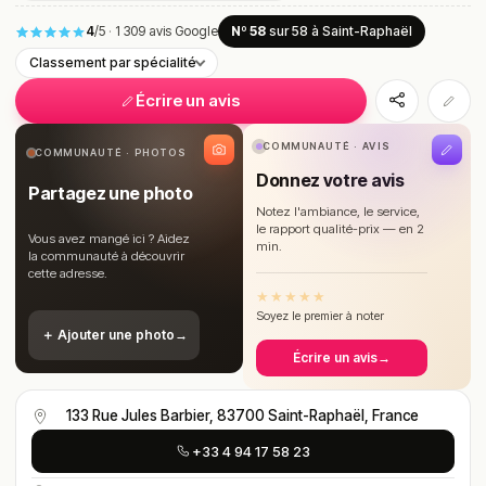
4
/5
·
1 309 avis Google
Nº 58
sur 58
à Saint-Raphaël
Classement par spécialité
Écrire un avis
COMMUNAUTÉ · AVIS
COMMUNAUTÉ · PHOTOS
Donnez votre avis
Partagez une photo
Notez l'ambiance, le service,
le rapport qualité-prix — en 2
Vous avez mangé ici ? Aidez
min.
la communauté à découvrir
cette adresse.
★
★
★
★
★
Soyez le premier à noter
＋ Ajouter une photo
→
Écrire un avis
→
133 Rue Jules Barbier, 83700 Saint-Raphaël, France
+33 4 94 17 58 23