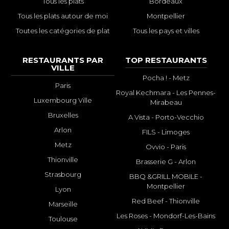
Tous les plats
Bordeaux
Tous les plats autour de moi
Montpellier
Toutes les catégories de plat
Tous les pays et villes
RESTAURANTS PAR
TOP RESTAURANTS
VILLE
Pocha ! - Metz
Paris
Royal Kechmara - Les Pennes-
Luxembourg Ville
Mirabeau
Bruxelles
A Vista - Porto-Vecchio
Arlon
FILS - Limoges
Metz
Ovvio - Paris
Thionville
Brasserie G - Arlon
Strasbourg
BBQ &GRILL MOBILE -
Montpellier
Lyon
Red Beef - Thionville
Marseille
Les Roses - Mondorf-Les-Bains
Toulouse