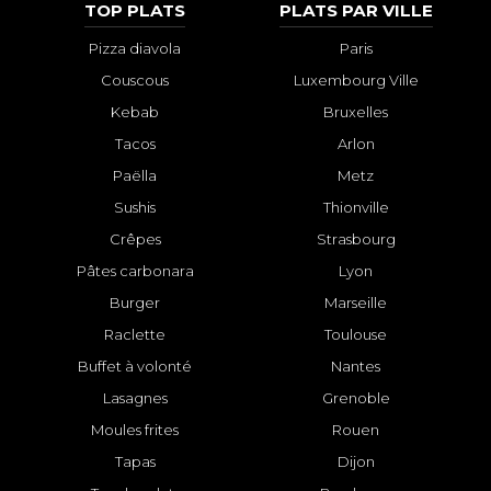
TOP PLATS
PLATS PAR VILLE
Pizza diavola
Paris
Couscous
Luxembourg Ville
Kebab
Bruxelles
Tacos
Arlon
Paëlla
Metz
Sushis
Thionville
Crêpes
Strasbourg
Pâtes carbonara
Lyon
Burger
Marseille
Raclette
Toulouse
Buffet à volonté
Nantes
Lasagnes
Grenoble
Moules frites
Rouen
Tapas
Dijon