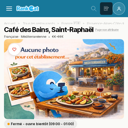
Accueil
Tous les restaurants
France 🇫🇷
Provence-Alpes-Côte d'A
Café des Bains, Saint-Raphaël
Page non attribuée
Française
·
Méditerranéenne
•
€€-€€€
Fermé - ouvre bientôt (09:00 - 01:00)