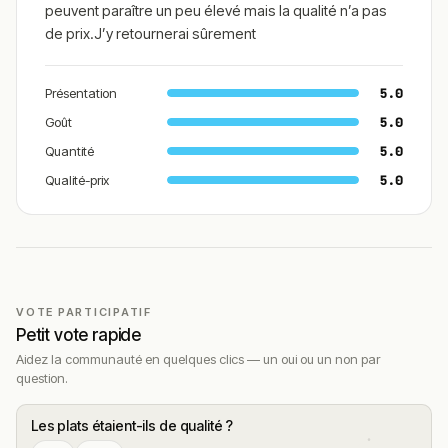
chaleureuse, Chez Alessandra est un bon choix à Melun.
peuvent paraître un peu élevé mais la qualité n’a pas
de prix.J’y retournerai sûrement
Si vous cherchez un restaurant où l’on mange comme en
Italie, avec une touche sicilienne et une vraie convivialité,
cette table mérite clairement une place sur votre liste.
Présentation
5.0
!
Texte généré par intelligence artificielle, en attente de
Goût
5.0
validation humaine.
Quantité
5.0
Cette description peut contenir des erreurs, n'hésitez pas à
Qualité-prix
5.0
nous aider en vous rendant sur :
Améliorer la fiche de cet
établissement
VOTE PARTICIPATIF
Petit vote rapide
Aidez la communauté en quelques clics — un oui ou un non par
question.
Les plats étaient-ils de qualité ?