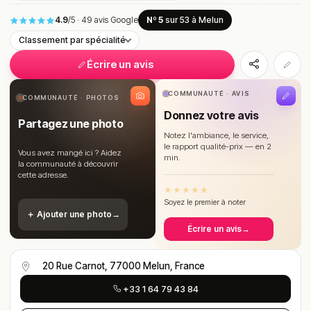
4.9
/5
·
49 avis Google
Nº 5
sur 53
à Melun
Classement par spécialité
Écrire un avis
COMMUNAUTÉ · AVIS
COMMUNAUTÉ · PHOTOS
Donnez votre avis
Partagez une photo
Notez l'ambiance, le service,
le rapport qualité-prix — en 2
Vous avez mangé ici ? Aidez
min.
la communauté à découvrir
cette adresse.
★
★
★
★
★
Soyez le premier à noter
＋ Ajouter une photo
→
Écrire un avis
→
20 Rue Carnot, 77000 Melun, France
+33 1 64 79 43 84