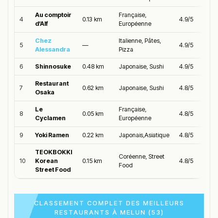
Au comptoir
Française,
4
0.13 km
4.9/5
d’Alf
Européenne
Chez
Italienne, Pâtes,
5
—
4.9/5
Alessandra
Pizza
6
Shinnosuke
0.48 km
Japonaise, Sushi
4.9/5
Restaurant
7
0.62 km
Japonaise, Sushi
4.8/5
Osaka
Le
Française,
8
0.05 km
4.8/5
Cyclamen
Européenne
9
Yoki Ramen
0.22 km
Japonais,Asiatique
4.8/5
TEOKBOKKI
Coréenne, Street
10
Korean
0.15 km
4.8/5
Food
Street Food
CLASSEMENT COMPLET DES MEILLEURS
RESTAURANTS À MELUN (53)