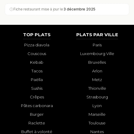
Fiche restaurant mise à jour le
3 décembre 2025
TOP PLATS
PLATS PAR VILLE
Pizza diavola
Paris
Couscous
Luxembourg Ville
Kebab
Bruxelles
Tacos
Arlon
Paëlla
Metz
Sushis
Thionville
Crêpes
Strasbourg
Pâtes carbonara
Lyon
Burger
Marseille
Raclette
Toulouse
Buffet à volonté
Nantes