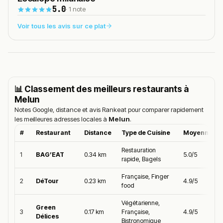
🍽️
5.0
· 1 note
Voir tous les avis sur ce plat
📊 Classement des meilleurs restaurants à
Melun
Notes Google, distance et avis Rankeat pour comparer rapidement
les meilleures adresses locales à
Melun
.
#
Restaurant
Distance
Type de Cuisine
Moyenne Go
Restauration
1
BAG’EAT
0.34 km
5.0/5
rapide, Bagels
Française, Finger
2
DéTour
0.23 km
4.9/5
food
Végétarienne,
Green
3
0.17 km
Française,
4.9/5
Délices
Bistronomique