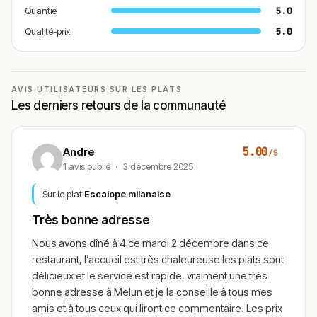
tiramisu
maison, dessert emblématique à base de
Quantié
5.0
café, mascarpone et biscuits imbibés, servi bien
Qualité-prix
5.0
frais.
Conclusion
AVIS UTILISATEURS SUR LES PLATS
Chez Alessandra apporte une belle parenthèse italienne
Les derniers retours de la communauté
au centre de Melun, avec une cuisine sincère qui mise
sur la générosité et les saveurs du sud.
Entre pizzas au feu de bois, pâtes aux fruits de mer,
5.00
Andre
/5
risottos et antipasti à partager, l’adresse convient aussi
1 avis publié
·
3 décembre 2025
bien pour un déjeuner rapide que pour un dîner plus
Sur le plat
Escalope milanaise
posé.
L’ambiance conviviale, le service chaleureux et les
Très bonne adresse
desserts maison contribuent à donner au lieu une
Nous avons dîné à 4 ce mardi 2 décembre dans ce
atmosphère de petite trattoria de quartier où l’on aime
restaurant, l’accueil est très chaleureuse les plats sont
revenir.
délicieux et le service est rapide, vraiment une très
Que vous soyez amateur de pizza, de pasta ou
bonne adresse à Melun et je la conseille à tous mes
simplement en quête d’une adresse italienne
amis et à tous ceux qui liront ce commentaire. Les prix