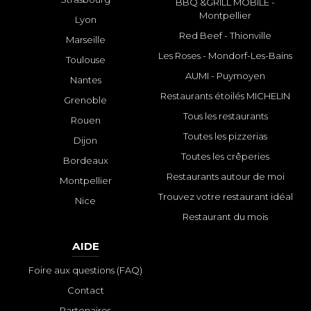
BBQ &GRILL MOBILE -
Montpellier
Lyon
Red Beef - Thionville
Marseille
Les Roses - Mondorf-Les-Bains
Toulouse
AUMI - Puymoyen
Nantes
Restaurants étoilés MICHELIN
Grenoble
Tous les restaurants
Rouen
Toutes les pizzerias
Dijon
Toutes les crêperies
Bordeaux
Restaurants autour de moi
Montpellier
Trouvez votre restaurant idéal
Nice
Restaurant du mois
AIDE
Foire aux questions (FAQ)
Contact
Partenaires