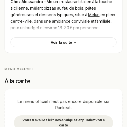
Chez Alessandra – Melun
: restaurant italien à la touche
sicilienne, mêlant pizzas au feu de bois, pâtes
généreuses et desserts typiques, situé à
Melun
en plein
centre-ville, dans une ambiance conviviale et familiale,
pour un budget d’environ 18–30 € par personne.
Localisation
Voir la suite
Chez Alessandra se trouve dans une rue commerçante
du centre de Melun, à quelques minutes à pied des
principales places et des boutiques.
MENU OFFICIEL
Le restaurant est facilement accessible à pied pour les
habitants du centre, mais aussi en transport grâce aux
À la carte
arrêts de bus qui desservent le quartier.
Plusieurs parkings publics à proximité permettent de
venir en voiture sans trop se soucier du stationnement.
Le menu officiel n'est pas encore disponible sur
Son emplacement central en fait une adresse pratique
Rankeat.
aussi bien pour un déjeuner après quelques courses
que pour un dîner avant ou après une balade dans les
Vous travaillez ici ? Revendiquez et publiez votre
carte
rues historiques de Melun.