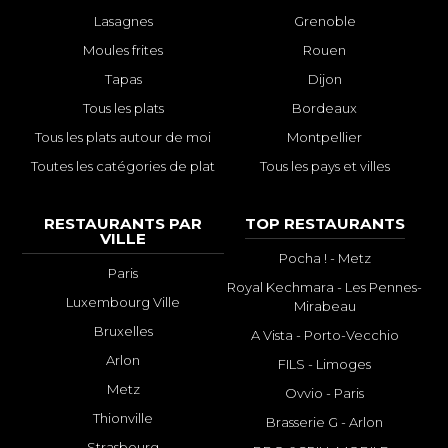
Lasagnes
Grenoble
Moules frites
Rouen
Tapas
Dijon
Tous les plats
Bordeaux
Tous les plats autour de moi
Montpellier
Toutes les catégories de plat
Tous les pays et villes
RESTAURANTS PAR
TOP RESTAURANTS
VILLE
Pocha ! - Metz
Paris
Royal Kechmara - Les Pennes-
Luxembourg Ville
Mirabeau
Bruxelles
A Vista - Porto-Vecchio
Arlon
FILS - Limoges
Metz
Ovvio - Paris
Thionville
Brasserie G - Arlon
Strasbourg