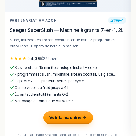
Cuisine & concept
Chez Alessandra propose une cuisine italienne
prime
PARTENARIAT AMAZON
généreuse, inspirée des recettes de trattoria avec une
touche sicilienne bien affirmée.
Seeger SuperSlush — Machine à granita 7-en-1, 2L
Les pizzas sont préparées à partir d’une pâte maison,
Slush, milkshakes, frozen cocktails en 15 min · 7 programmes ·
garnies de produits italiens soigneusement choisis et
AutoClean · L'apéro de l'été à la maison.
cuites à haute température pour obtenir une pâte fine et
★
★
★
★
☆
4,3/5
(279 avis)
moelleuse.
Slush prête en 15 min (technologie InstantFreeze)
La carte met également en avant des pâtes fraîches, des
7 programmes : slush, milkshake, frozen cocktail, jus glacé…
risottos crémeux, des antipasti à partager et quelques
Capacité 2 L — plusieurs verres par cycle
spécialités de la maison selon la saison.
Conservation au froid jusqu’à 4 h
Les portions sont généralement copieuses, avec une
Écran tactile intuitif (enfants OK)
cuisine qui privilégie la simplicité des recettes, la
Nettoyage automatique AutoClean
fraîcheur des produits et la générosité dans l’assiette.
Les desserts maison, et notamment les grands
Voir la machine
classiques italiens, prolongent le repas sur une note
gourmande qui donne envie de revenir.
En tant que Partenaire Amazon, Rankeat perçoit une commission sur les